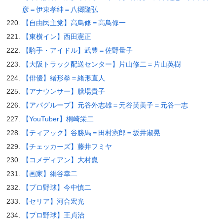
彦＝伊東孝紳＝八郷隆弘
【自由民主党】高鳥修＝高鳥修一
【東横イン】西田憲正
【騎手・アイドル】武豊＝佐野量子
【大阪トラック配送センター】片山修二＝片山英樹
【俳優】緒形拳＝緒形直人
【アナウンサー】膳場貴子
【アパグループ】元谷外志雄＝元谷芙美子＝元谷一志
【YouTuber】桐崎栄二
【ティアック】谷勝馬＝田村憲郎＝坂井淑晃
【チェッカーズ】藤井フミヤ
【コメディアン】大村崑
【画家】絹谷幸二
【プロ野球】今中慎二
【セリア】河合宏光
【プロ野球】王貞治