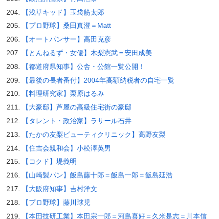
【浅草キッド】玉袋筋太郎
【プロ野球】桑田真澄＝Matt
【オートパンサー】高田克彦
【とんねるず・女優】木梨憲武＝安田成美
【都道府県知事】公舎・公館一覧公開！
【最後の長者番付】2004年高額納税者の自宅一覧
【料理研究家】栗原はるみ
【大豪邸】芦屋の高級住宅街の豪邸
【タレント・政治家】ラサール石井
【たかの友梨ビューティクリニック】高野友梨
【住吉会親和会】小松澤英男
【コクド】堤義明
【山崎製パン】飯島藤十郎＝飯島一郎＝飯島延浩
【大阪府知事】吉村洋文
【プロ野球】藤川球児
【本田技研工業】本田宗一郎＝河島喜好＝久米是志＝川本信