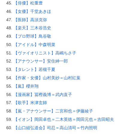
【俳優】松重豊
【女優】千堂あきほ
【医師】高須克弥
【楽天】三木谷浩史
【プロ野球】鳥谷敬
【アイドル】中森明菜
【ヴァイオリニスト】高嶋ちさ子
【アナウンサー】安住紳一郎
【タレント】若槻千夏
【作家・女優】山村美紗＝山村紅葉
【嵐】櫻井翔
【漫画家】冨樫義博＝武内直子
【歌手】米津玄師
【嵐・アナウンサー】二宮和也＝伊藤綾子
【イオン】岡田卓也＝二木英徳＝岡田元也＝吉田昭夫
【山口組弘道会】司忍＝高山清司＝竹内照明