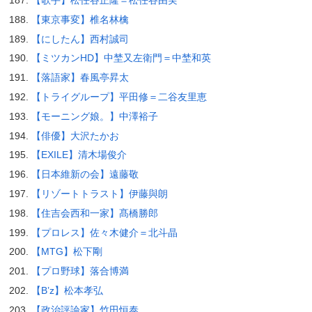
【歌手】松任谷正隆＝松任谷由実
【東京事変】椎名林檎
【にしたん】西村誠司
【ミツカンHD】中埜又左衛門＝中埜和英
【落語家】春風亭昇太
【トライグループ】平田修＝二谷友里恵
【モーニング娘。】中澤裕子
【俳優】大沢たかお
【EXILE】清木場俊介
【日本維新の会】遠藤敬
【リゾートトラスト】伊藤與朗
【住吉会西和一家】髙橋勝郎
【プロレス】佐々木健介＝北斗晶
【MTG】松下剛
【プロ野球】落合博満
【B’z】松本孝弘
【政治評論家】竹田恒泰