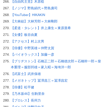
【自由民主党】木原稔
【ノジマ】野島絹代＝野島廣司
【YouTuber】HIKAKIN
【大林組】大林芳郎＝大林剛郎
【柔道・タレント】井上康生＝東原亜希
【女優】板谷由夏
【アクセス】村上次男
【俳優】中野英雄＝仲野太賀
【パイオラックス】加藤一彦
【ブリヂストン】石橋正二郎＝石橋徳次郎＝石橋幹一郎＝柴
本重理＝服部邦雄＝家入昭＝海埼洋一郎
【武富士】武井保雄
【メガネトップ】冨澤昌三＝冨澤昌宏
【俳優】松平健
【乃木坂46】生駒里奈
【プロレス】長州力
【ゴルフ】渋野日向子