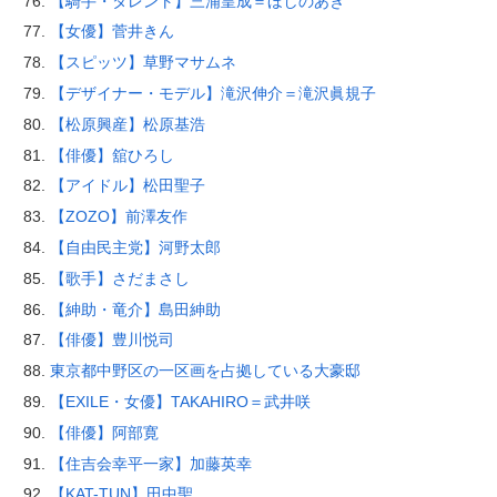
【騎手・タレント】三浦皇成＝ほしのあき
【女優】菅井きん
【スピッツ】草野マサムネ
【デザイナー・モデル】滝沢伸介＝滝沢眞規子
【松原興産】松原基浩
【俳優】舘ひろし
【アイドル】松田聖子
【ZOZO】前澤友作
【自由民主党】河野太郎
【歌手】さだまさし
【紳助・竜介】島田紳助
【俳優】豊川悦司
東京都中野区の一区画を占拠している大豪邸
【EXILE・女優】TAKAHIRO＝武井咲
【俳優】阿部寛
【住吉会幸平一家】加藤英幸
【KAT-TUN】田中聖