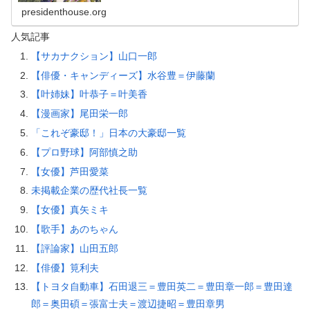
presidenthouse.org
人気記事
【サカナクション】山口一郎
【俳優・キャンディーズ】水谷豊＝伊藤蘭
【叶姉妹】叶恭子＝叶美香
【漫画家】尾田栄一郎
「これぞ豪邸！」日本の大豪邸一覧
【プロ野球】阿部慎之助
【女優】芦田愛菜
未掲載企業の歴代社長一覧
【女優】真矢ミキ
【歌手】あのちゃん
【評論家】山田五郎
【俳優】筧利夫
【トヨタ自動車】石田退三＝豊田英二＝豊田章一郎＝豊田達
郎＝奥田碩＝張富士夫＝渡辺捷昭＝豊田章男