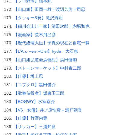
【プロ野球】張本勲
【山口組】田岡一雄＝渡辺芳則＝司忍
【タッキー&翼】滝沢秀明
【稲川会山川一家】清田次郎＝内堀和也
【漫画家】荒木飛呂彦
【歴代総理大臣】子孫の現在と自宅一覧
【L’Arc〜en〜Ciel】hyde＝大石恵
【山口組弘道会浜健組】浜田健嗣
【ストーンマーケット】中村泰二郎
【俳優】坂上忍
【コブクロ】黒田俊介
【歌舞伎役者】坂東玉三郎
【BOØWY】氷室京介
【V6・女優】井ノ原快彦＝瀬戸朝香
【俳優】竹野内豊
【サッカー】三浦知良