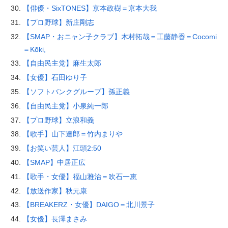
【俳優・SixTONES】京本政樹＝京本大我
【プロ野球】新庄剛志
【SMAP・おニャン子クラブ】木村拓哉＝工藤静香＝Cocomi
＝Kōki,
【自由民主党】麻生太郎
【女優】石田ゆり子
【ソフトバンクグループ】孫正義
【自由民主党】小泉純一郎
【プロ野球】立浪和義
【歌手】山下達郎＝竹内まりや
【お笑い芸人】江頭2:50
【SMAP】中居正広
【歌手・女優】福山雅治＝吹石一恵
【放送作家】秋元康
【BREAKERZ・女優】DAIGO＝北川景子
【女優】長澤まさみ