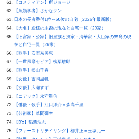
【コメディアン】所ジョージ
【魚類学者】さかなクン
日本の長者番付1位～50位の自宅（2026年最新版）
【大名】殿様の末裔の現在と自宅一覧（29家）
【旧宮家・公家】旧皇族と摂家・清華家・大臣家の末裔の現
在と自宅一覧（26家）
【歌手】安室奈美恵
【一世風靡セピア】柳葉敏郎
【歌手】松山千春
【女優】吉岡里帆
【女優】広瀬すず
【ニデック】永守重信
【俳優・歌手】江口洋介＝森高千里
【芸術家】草間彌生
【B’z】稲葉浩志
【ファーストリテイリング】柳井正＝玉塚元一