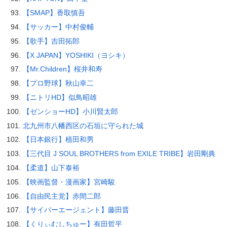
【SMAP】香取慎吾
【サッカー】中村俊輔
【歌手】吉田拓郎
【X JAPAN】YOSHIKI（ヨシキ）
【Mr.Children】桜井和寿
【プロ野球】秋山幸二
【ニトリHD】似鳥昭雄
【ゼンショーHD】小川賢太郎
北九州市八幡西区の石垣に守られた城
【日本銀行】植田和男
【三代目 J SOUL BROTHERS from EXILE TRIBE】岩田剛典
【柔道】山下泰裕
【映画監督・漫画家】宮崎駿
【自由民主党】赤間二郎
【サイバーエージェント】藤田晋
【くりぃむしちゅー】有田哲平