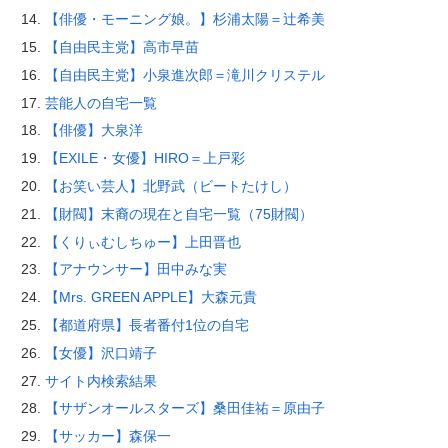
【俳優・モーニング娘。】杉浦太陽＝辻希美
【自由民主党】高市早苗
【自由民主党】小泉進次郎＝滝川クリステル
芸能人の自宅一覧
【俳優】大泉洋
【EXILE・女優】HIRO＝上戸彩
【お笑い芸人】北野武（ビートたけし）
【財閥】末裔の現在と自宅一覧（75財閥）
【くりぃむしちゅー】上田晋也
【アナウンサー】田中みな実
【Mrs. GREEN APPLE】大森元貴
【都道府県】長者番付1位の自宅
【女優】沢口靖子
サイト内検索結果
【サザンオールスターズ】桑田佳祐＝原由子
【サッカー】森保一