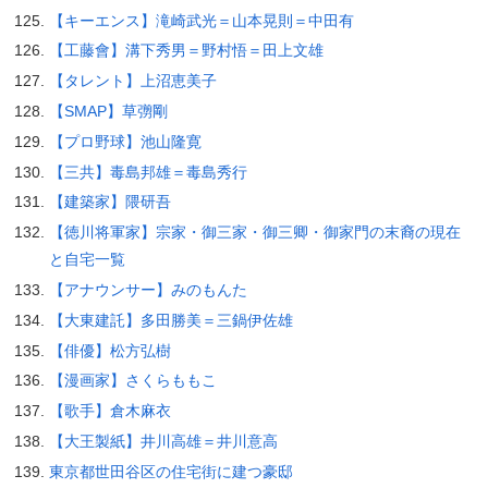
【キーエンス】滝崎武光＝山本晃則＝中田有
【工藤會】溝下秀男＝野村悟＝田上文雄
【タレント】上沼恵美子
【SMAP】草彅剛
【プロ野球】池山隆寛
【三共】毒島邦雄＝毒島秀行
【建築家】隈研吾
【徳川将軍家】宗家・御三家・御三卿・御家門の末裔の現在
と自宅一覧
【アナウンサー】みのもんた
【大東建託】多田勝美＝三鍋伊佐雄
【俳優】松方弘樹
【漫画家】さくらももこ
【歌手】倉木麻衣
【大王製紙】井川高雄＝井川意高
東京都世田谷区の住宅街に建つ豪邸