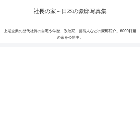
社長の家～日本の豪邸写真集
上場企業の歴代社長の自宅や学歴、政治家、芸能人などの豪邸紹介。8000軒超
の家を公開中。