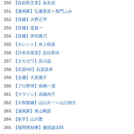
【自由民主党】金丸信
【漫画家】弘兼憲史＝柴門ふみ
【俳優】火野正平
【俳優】堤真一
【俳優】伊武雅刀
【タレント】井上咲楽
【日本共産党】志位和夫
【タカガワ】高川晶
【石原HD】石原昌幸
【女優】大原麗子
【プロ野球】長嶋一茂
【マラソン】高橋尚子
【大和製罐】山口久一＝山口裕久
【漫画家】青山剛昌
【歌手】山川豊
【福岡県知事】服部誠太郎