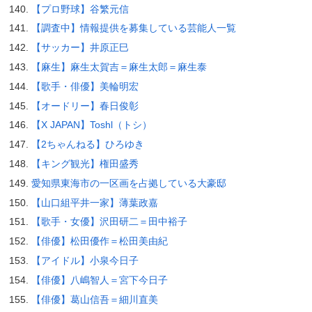
【プロ野球】谷繁元信
【調査中】情報提供を募集している芸能人一覧
【サッカー】井原正巳
【麻生】麻生太賀吉＝麻生太郎＝麻生泰
【歌手・俳優】美輪明宏
【オードリー】春日俊彰
【X JAPAN】Toshl（トシ）
【2ちゃんねる】ひろゆき
【キング観光】権田盛秀
愛知県東海市の一区画を占拠している大豪邸
【山口組平井一家】薄葉政嘉
【歌手・女優】沢田研二＝田中裕子
【俳優】松田優作＝松田美由紀
【アイドル】小泉今日子
【俳優】八嶋智人＝宮下今日子
【俳優】葛山信吾＝細川直美