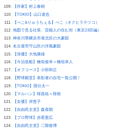
【作家】村上春樹
【TOKIO】山口達也
【ぺこ&りゅうちぇる】ぺこ（オクヒラテツコ）
地図で見る社長、芸能人の住む街（東京23区編）
神奈川県横浜市港北区の大豪邸
名古屋市守山区の洋風豪邸
【俳優】大地康雄
【今治造船】檜垣俊幸＝檜垣幸人
【オフコース】小田和正
【野球殿堂】表彰者の自宅一覧公開！
【TOKIO】国分太一
【マルハン】韓昌祐＝韓裕
【女優】岸恵子
【自由民主党】森喜朗
【プロ野球】赤星憲広
【自由民主党】二階俊博