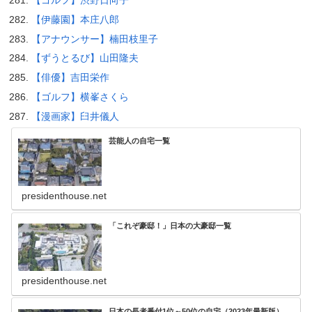
【伊藤園】本庄八郎
【アナウンサー】楠田枝里子
【ずうとるび】山田隆夫
【俳優】吉田栄作
【ゴルフ】横峯さくら
【漫画家】臼井儀人
芸能人の自宅一覧
presidenthouse.net
「これぞ豪邸！」日本の大豪邸一覧
presidenthouse.net
日本の長者番付1位～50位の自宅（2023年最新版）