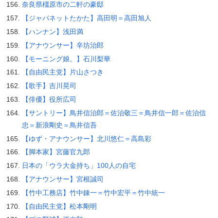
奈良県橿原市の二軒の豪邸
【ジャパネットたかた】高田明＝高田旭人
【ハンナン】浅田満
【アナウンサー】辛坊治郎
【モーニング娘。】石川梨華
【自由民主党】片山さつき
【歌手】吉川晃司
【俳優】役所広司
【サントリー】鳥井信治郎＝佐治敬三＝鳥井信一郎＝佐治信
忠＝新浪剛史＝鳥井信吾
【ゆず・アナウンサー】北川悠仁＝高島彩
【脚本家】宮藤官九郎
日本の「ウラ大金持ち」100人の自宅
【アナウンサー】宮根誠司
【竹中工務店】竹中錬一＝竹中宏平＝竹中統一
【自由民主党】松本剛明