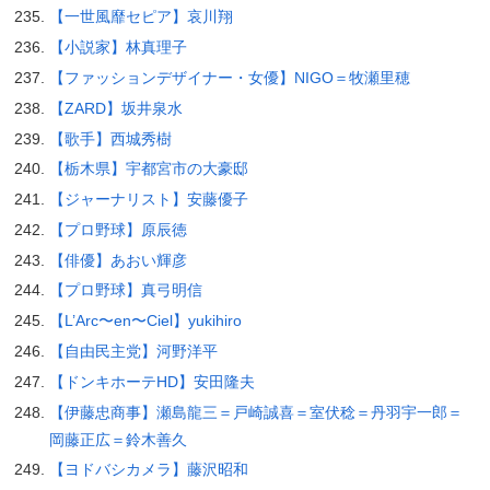
【一世風靡セピア】哀川翔
【小説家】林真理子
【ファッションデザイナー・女優】NIGO＝牧瀬里穂
【ZARD】坂井泉水
【歌手】西城秀樹
【栃木県】宇都宮市の大豪邸
【ジャーナリスト】安藤優子
【プロ野球】原辰徳
【俳優】あおい輝彦
【プロ野球】真弓明信
【L’Arc〜en〜Ciel】yukihiro
【自由民主党】河野洋平
【ドンキホーテHD】安田隆夫
【伊藤忠商事】瀬島龍三＝戸崎誠喜＝室伏稔＝丹羽宇一郎＝
岡藤正広＝鈴木善久
【ヨドバシカメラ】藤沢昭和