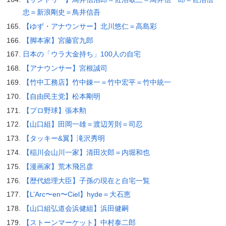
忠＝新浪剛史＝鳥井信吾
【ゆず・アナウンサー】北川悠仁＝高島彩
【脚本家】宮藤官九郎
日本の「ウラ大金持ち」100人の自宅
【アナウンサー】宮根誠司
【竹中工務店】竹中錬一＝竹中宏平＝竹中統一
【自由民主党】松本剛明
【プロ野球】張本勲
【山口組】田岡一雄＝渡辺芳則＝司忍
【タッキー&翼】滝沢秀明
【稲川会山川一家】清田次郎＝内堀和也
【漫画家】荒木飛呂彦
【歴代総理大臣】子孫の現在と自宅一覧
【L’Arc〜en〜Ciel】hyde＝大石恵
【山口組弘道会浜健組】浜田健嗣
【ストーンマーケット】中村泰二郎