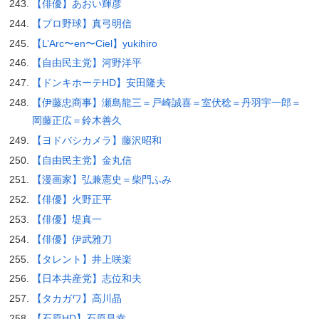
【俳優】あおい輝彦
【プロ野球】真弓明信
【L’Arc〜en〜Ciel】yukihiro
【自由民主党】河野洋平
【ドンキホーテHD】安田隆夫
【伊藤忠商事】瀬島龍三＝戸崎誠喜＝室伏稔＝丹羽宇一郎＝
岡藤正広＝鈴木善久
【ヨドバシカメラ】藤沢昭和
【自由民主党】金丸信
【漫画家】弘兼憲史＝柴門ふみ
【俳優】火野正平
【俳優】堤真一
【俳優】伊武雅刀
【タレント】井上咲楽
【日本共産党】志位和夫
【タカガワ】高川晶
【石原HD】石原昌幸