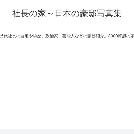
社長の家～日本の豪邸写真集
歴代社長の自宅や学歴、政治家、芸能人などの豪邸紹介。8000軒超の