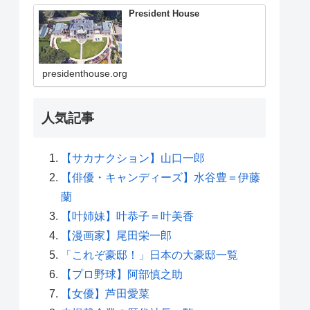
President House
presidenthouse.org
人気記事
【サカナクション】山口一郎
【俳優・キャンディーズ】水谷豊＝伊藤
蘭
【叶姉妹】叶恭子＝叶美香
【漫画家】尾田栄一郎
「これぞ豪邸！」日本の大豪邸一覧
【プロ野球】阿部慎之助
【女優】芦田愛菜