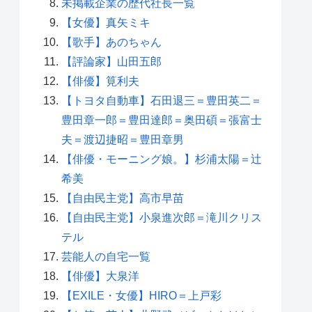
未掲載企業の歴代社長一覧
【女優】真矢ミキ
【歌手】あのちゃん
【評論家】山田五郎
【俳優】筧利夫
【トヨタ自動車】石田退三＝豊田英二＝
豊田章一郎＝豊田達郎＝奥田碩＝張富士
夫＝渡辺捷昭＝豊田章男
【俳優・モーニング娘。】杉浦太陽＝辻
希美
【自由民主党】高市早苗
【自由民主党】小泉進次郎＝滝川クリス
テル
芸能人の自宅一覧
【俳優】大泉洋
【EXILE・女優】HIRO＝上戸彩