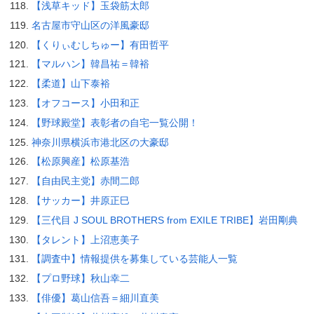
【浅草キッド】玉袋筋太郎
名古屋市守山区の洋風豪邸
【くりぃむしちゅー】有田哲平
【マルハン】韓昌祐＝韓裕
【柔道】山下泰裕
【オフコース】小田和正
【野球殿堂】表彰者の自宅一覧公開！
神奈川県横浜市港北区の大豪邸
【松原興産】松原基浩
【自由民主党】赤間二郎
【サッカー】井原正巳
【三代目 J SOUL BROTHERS from EXILE TRIBE】岩田剛典
【タレント】上沼恵美子
【調査中】情報提供を募集している芸能人一覧
【プロ野球】秋山幸二
【俳優】葛山信吾＝細川直美