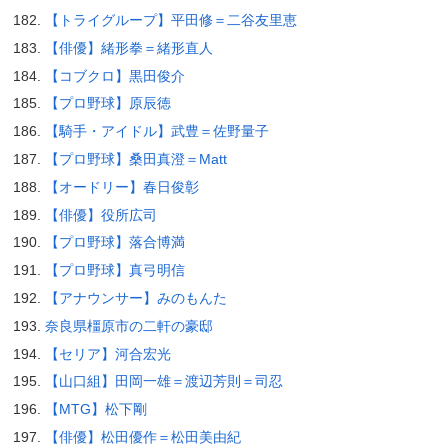
【トライグループ】平田修＝二谷友里恵
【俳優】緒形拳＝緒形直人
【コブクロ】黒田俊介
【プロ野球】原辰徳
【騎手・アイドル】武豊＝佐野量子
【プロ野球】桑田真澄＝Matt
【オードリー】春日俊彰
【俳優】役所広司
【プロ野球】落合博満
【プロ野球】真弓明信
【アナウンサー】みのもんた
奈良県橿原市の二軒の豪邸
【セリア】河合宏光
【山口組】田岡一雄＝渡辺芳則＝司忍
【MTG】松下剛
【俳優】松田優作＝松田美由紀