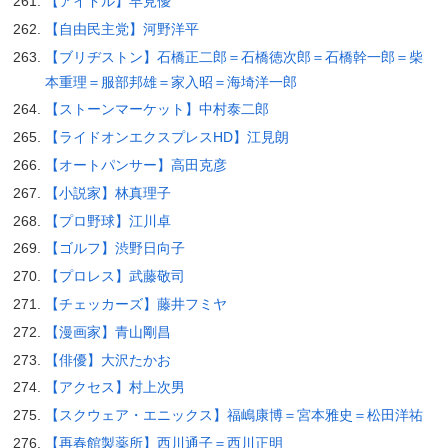
【アイドル】早見優
【自由民主党】河野洋平
【ブリヂストン】石橋正二郎＝石橋徳次郎＝石橋幹一郎＝柴
本重理＝服部邦雄＝家入昭＝海埼洋一郎
【ストーンマーケット】中村泰二郎
【ライドオンエクスプレスHD】江見朗
【オートパンサー】高田克彦
【小説家】林真理子
【プロ野球】江川卓
【ゴルフ】渋野日向子
【プロレス】武藤敬司
【チェッカーズ】藤井フミヤ
【漫画家】青山剛昌
【俳優】大沢たかお
【アクセス】村上次男
【スクウェア・エニックス】福嶋康博＝宮本雅史＝松田洋祐
【再春館製薬所】西川通子＝西川正明