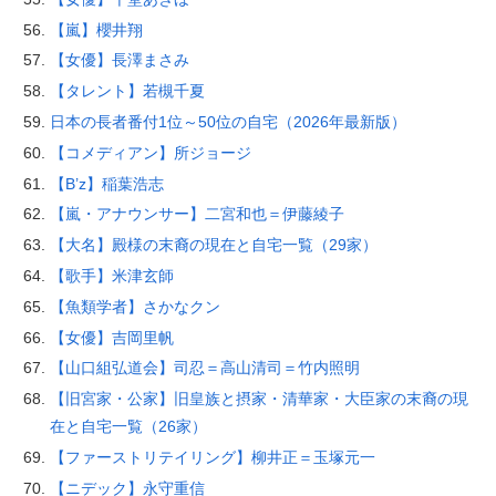
【嵐】櫻井翔
【女優】長澤まさみ
【タレント】若槻千夏
日本の長者番付1位～50位の自宅（2026年最新版）
【コメディアン】所ジョージ
【B’z】稲葉浩志
【嵐・アナウンサー】二宮和也＝伊藤綾子
【大名】殿様の末裔の現在と自宅一覧（29家）
【歌手】米津玄師
【魚類学者】さかなクン
【女優】吉岡里帆
【山口組弘道会】司忍＝高山清司＝竹内照明
【旧宮家・公家】旧皇族と摂家・清華家・大臣家の末裔の現
在と自宅一覧（26家）
【ファーストリテイリング】柳井正＝玉塚元一
【ニデック】永守重信