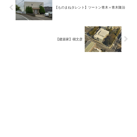
【ものまねタレント】ツートン青木＝青木隆治
【建築家】槇文彦