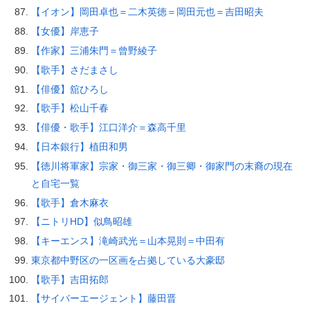
【イオン】岡田卓也＝二木英徳＝岡田元也＝吉田昭夫
【女優】岸恵子
【作家】三浦朱門＝曾野綾子
【歌手】さだまさし
【俳優】舘ひろし
【歌手】松山千春
【俳優・歌手】江口洋介＝森高千里
【日本銀行】植田和男
【徳川将軍家】宗家・御三家・御三卿・御家門の末裔の現在
と自宅一覧
【歌手】倉木麻衣
【ニトリHD】似鳥昭雄
【キーエンス】滝崎武光＝山本晃則＝中田有
東京都中野区の一区画を占拠している大豪邸
【歌手】吉田拓郎
【サイバーエージェント】藤田晋