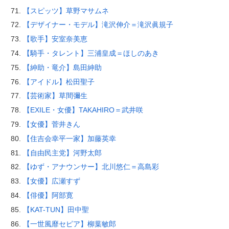
【スピッツ】草野マサムネ
【デザイナー・モデル】滝沢伸介＝滝沢眞規子
【歌手】安室奈美恵
【騎手・タレント】三浦皇成＝ほしのあき
【紳助・竜介】島田紳助
【アイドル】松田聖子
【芸術家】草間彌生
【EXILE・女優】TAKAHIRO＝武井咲
【女優】菅井きん
【住吉会幸平一家】加藤英幸
【自由民主党】河野太郎
【ゆず・アナウンサー】北川悠仁＝高島彩
【女優】広瀬すず
【俳優】阿部寛
【KAT-TUN】田中聖
【一世風靡セピア】柳葉敏郎