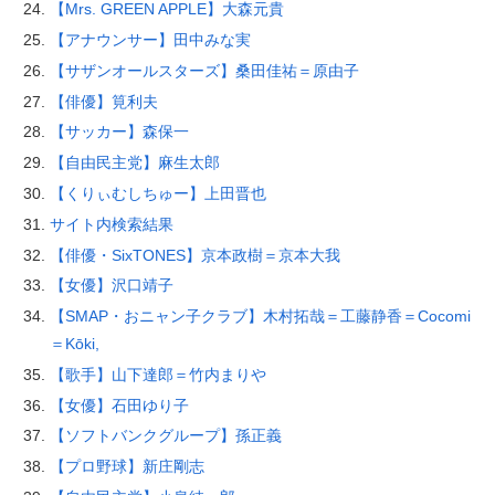
【Mrs. GREEN APPLE】大森元貴
【アナウンサー】田中みな実
【サザンオールスターズ】桑田佳祐＝原由子
【俳優】筧利夫
【サッカー】森保一
【自由民主党】麻生太郎
【くりぃむしちゅー】上田晋也
サイト内検索結果
【俳優・SixTONES】京本政樹＝京本大我
【女優】沢口靖子
【SMAP・おニャン子クラブ】木村拓哉＝工藤静香＝Cocomi
＝Kōki,
【歌手】山下達郎＝竹内まりや
【女優】石田ゆり子
【ソフトバンクグループ】孫正義
【プロ野球】新庄剛志