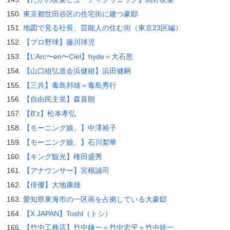
東京都世田谷区の住宅街に建つ豪邸
地図で見る社長、芸能人の住む街（東京23区編）
【プロ野球】藤川球児
【L’Arc〜en〜Ciel】hyde＝大石恵
【山口組弘道会浜健組】浜田健嗣
【三共】毒島邦雄＝毒島秀行
【自由民主党】森喜朗
【B’z】松本孝弘
【モーニング娘。】中澤裕子
【モーニング娘。】石川梨華
【キング観光】権田盛秀
【アナウンサー】宮根誠司
【俳優】大地康雄
愛知県東海市の一区画を占拠している大豪邸
【X JAPAN】Toshl（トシ）
【竹中工務店】竹中錬一＝竹中宏平＝竹中統一