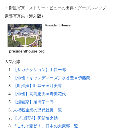
・衛星写真、ストリートビューの出典：グーグルマップ
豪邸写真集（海外版）
President House
presidenthouse.org
人気記事
【サカナクション】山口一郎
【俳優・キャンディーズ】水谷豊＝伊藤蘭
【叶姉妹】叶恭子＝叶美香
【俳優】高島忠夫＝寿美花代
【漫画家】尾田栄一郎
未掲載企業の歴代社長一覧
【プロ野球】阿部慎之助
「これぞ豪邸！」日本の大豪邸一覧