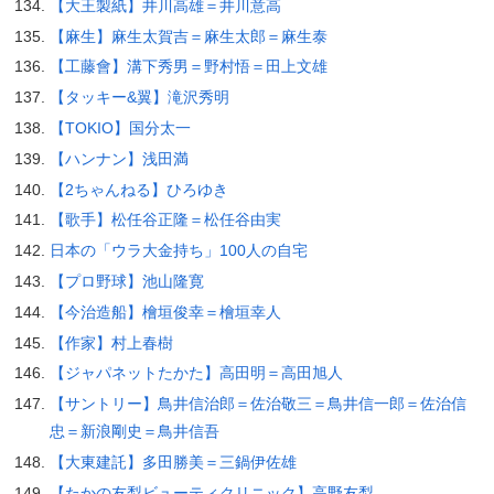
【大王製紙】井川高雄＝井川意高
【麻生】麻生太賀吉＝麻生太郎＝麻生泰
【工藤會】溝下秀男＝野村悟＝田上文雄
【タッキー&翼】滝沢秀明
【TOKIO】国分太一
【ハンナン】浅田満
【2ちゃんねる】ひろゆき
【歌手】松任谷正隆＝松任谷由実
日本の「ウラ大金持ち」100人の自宅
【プロ野球】池山隆寛
【今治造船】檜垣俊幸＝檜垣幸人
【作家】村上春樹
【ジャパネットたかた】高田明＝高田旭人
【サントリー】鳥井信治郎＝佐治敬三＝鳥井信一郎＝佐治信
忠＝新浪剛史＝鳥井信吾
【大東建託】多田勝美＝三鍋伊佐雄
【たかの友梨ビューティクリニック】高野友梨