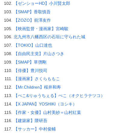
【ゼンショーHD】小川賢太郎
【SMAP】香取慎吾
【ZOZO】前澤友作
【映画監督・漫画家】宮崎駿
北九州市八幡西区の石垣に守られた城
【TOKIO】山口達也
【自由民主党】片山さつき
【SMAP】草彅剛
【俳優】豊川悦司
【漫画家】さくらももこ
【Mr.Children】桜井和寿
【ぺこ&りゅうちぇる】ぺこ（オクヒラテツコ）
【X JAPAN】YOSHIKI（ヨシキ）
【作家・女優】山村美紗＝山村紅葉
【建築家】隈研吾
【サッカー】中村俊輔