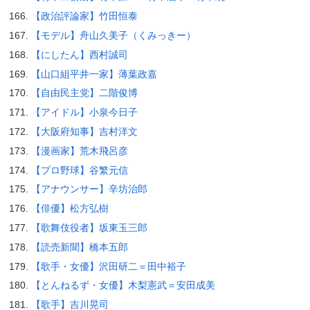
【政治評論家】竹田恒泰
【モデル】舟山久美子（くみっきー）
【にしたん】西村誠司
【山口組平井一家】薄葉政嘉
【自由民主党】二階俊博
【アイドル】小泉今日子
【大阪府知事】吉村洋文
【漫画家】荒木飛呂彦
【プロ野球】谷繁元信
【アナウンサー】辛坊治郎
【俳優】松方弘樹
【歌舞伎役者】坂東玉三郎
【読売新聞】橋本五郎
【歌手・女優】沢田研二＝田中裕子
【とんねるず・女優】木梨憲武＝安田成美
【歌手】吉川晃司