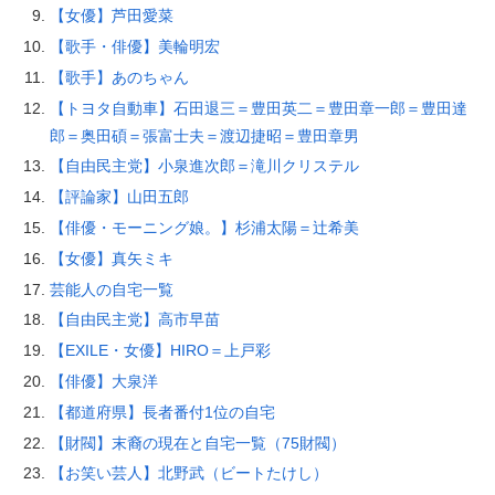
【女優】芦田愛菜
【歌手・俳優】美輪明宏
【歌手】あのちゃん
【トヨタ自動車】石田退三＝豊田英二＝豊田章一郎＝豊田達
郎＝奥田碩＝張富士夫＝渡辺捷昭＝豊田章男
【自由民主党】小泉進次郎＝滝川クリステル
【評論家】山田五郎
【俳優・モーニング娘。】杉浦太陽＝辻希美
【女優】真矢ミキ
芸能人の自宅一覧
【自由民主党】高市早苗
【EXILE・女優】HIRO＝上戸彩
【俳優】大泉洋
【都道府県】長者番付1位の自宅
【財閥】末裔の現在と自宅一覧（75財閥）
【お笑い芸人】北野武（ビートたけし）