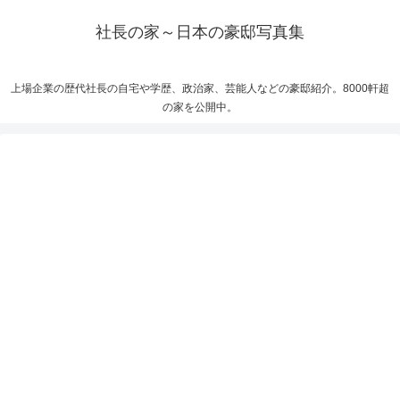
社長の家～日本の豪邸写真集
上場企業の歴代社長の自宅や学歴、政治家、芸能人などの豪邸紹介。8000軒超
の家を公開中。