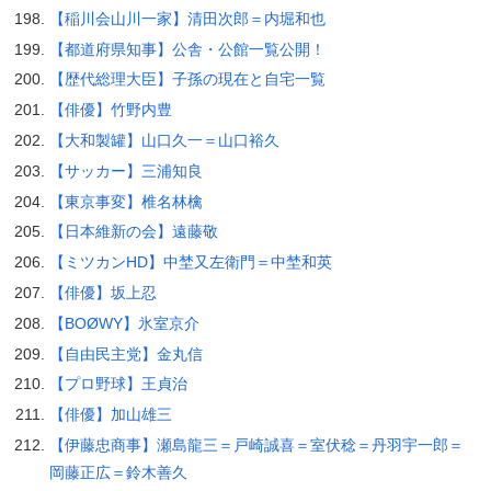
【稲川会山川一家】清田次郎＝内堀和也
【都道府県知事】公舎・公館一覧公開！
【歴代総理大臣】子孫の現在と自宅一覧
【俳優】竹野内豊
【大和製罐】山口久一＝山口裕久
【サッカー】三浦知良
【東京事変】椎名林檎
【日本維新の会】遠藤敬
【ミツカンHD】中埜又左衛門＝中埜和英
【俳優】坂上忍
【BOØWY】氷室京介
【自由民主党】金丸信
【プロ野球】王貞治
【俳優】加山雄三
【伊藤忠商事】瀬島龍三＝戸崎誠喜＝室伏稔＝丹羽宇一郎＝
岡藤正広＝鈴木善久