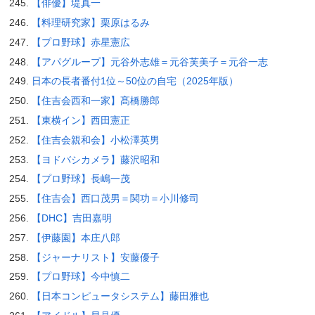
【俳優】堤真一
【料理研究家】栗原はるみ
【プロ野球】赤星憲広
【アパグループ】元谷外志雄＝元谷芙美子＝元谷一志
日本の長者番付1位～50位の自宅（2025年版）
【住吉会西和一家】髙橋勝郎
【東横イン】西田憲正
【住吉会親和会】小松澤英男
【ヨドバシカメラ】藤沢昭和
【プロ野球】長嶋一茂
【住吉会】西口茂男＝関功＝小川修司
【DHC】吉田嘉明
【伊藤園】本庄八郎
【ジャーナリスト】安藤優子
【プロ野球】今中慎二
【日本コンピュータシステム】藤田雅也