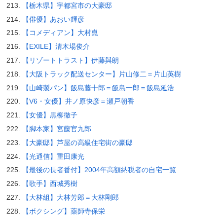
【栃木県】宇都宮市の大豪邸
【俳優】あおい輝彦
【コメディアン】大村崑
【EXILE】清木場俊介
【リゾートトラスト】伊藤與朗
【大阪トラック配送センター】片山修二＝片山英樹
【山崎製パン】飯島藤十郎＝飯島一郎＝飯島延浩
【V6・女優】井ノ原快彦＝瀬戸朝香
【女優】黒柳徹子
【脚本家】宮藤官九郎
【大豪邸】芦屋の高級住宅街の豪邸
【光通信】重田康光
【最後の長者番付】2004年高額納税者の自宅一覧
【歌手】西城秀樹
【大林組】大林芳郎＝大林剛郎
【ボクシング】薬師寺保栄