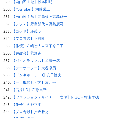
【自由民主党】松本剛明
【YouTuber】桐崎栄二
【自由民主党】高鳥修＝高鳥修一
【ノジマ】野島絹代＝野島廣司
【コクド】堤義明
【プロ野球】下柳剛
【俳優】八嶋智人＝宮下今日子
【共政会】荒瀬進
【パイオラックス】加藤一彦
【テーオーシー】大谷卓男
【ドンキホーテHD】安田隆夫
【一世風靡セピア】哀川翔
【石原HD】石原昌幸
【ファッションデザイナー・女優】NIGO＝牧瀬里穂
【俳優】火野正平
【プロ野球】掛布雅之