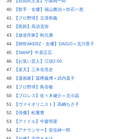
【自由民主党】小泉純一郎
【歌手・女優】福山雅治＝吹石一恵
【プロ野球】立浪和義
【医師】高須克弥
【放送作家】秋元康
【BREAKERZ・女優】DAIGO＝北川景子
【SMAP】中居正広
【お笑い芸人】江頭2:50
【楽天】三木谷浩史
【漫画家】冨樫義博＝武内直子
【プロ野球】鳥谷敬
【プロレス】佐々木健介＝北斗晶
【ヴァイオリニスト】高嶋ちさ子
【俳優】松重豊
【アイドル】中森明菜
【アナウンサー】安住紳一郎
【女優】千堂あきほ