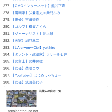
【GMOインターネット】熊谷正寿
【漫画家】弘兼憲史＝柴門ふみ
【俳優】吉田栄作
【ゴルフ】横峯さくら
【ジャーナリスト】池上彰
【画家】絹谷幸二
【L’Arc〜en〜Ciel】yukihiro
【タレント・政治家】ラサール石井
【武富士】武井保雄
【女優】柴咲コウ
【YouTuber】はじめしゃちょー
【女優】浅田美代子
芸能人の自宅一覧
presidenthouse.net