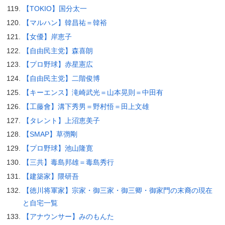
【TOKIO】国分太一
【マルハン】韓昌祐＝韓裕
【女優】岸恵子
【自由民主党】森喜朗
【プロ野球】赤星憲広
【自由民主党】二階俊博
【キーエンス】滝崎武光＝山本晃則＝中田有
【工藤會】溝下秀男＝野村悟＝田上文雄
【タレント】上沼恵美子
【SMAP】草彅剛
【プロ野球】池山隆寛
【三共】毒島邦雄＝毒島秀行
【建築家】隈研吾
【徳川将軍家】宗家・御三家・御三卿・御家門の末裔の現在
と自宅一覧
【アナウンサー】みのもんた