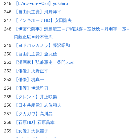
【L’Arc〜en〜Ciel】yukihiro
【自由民主党】河野洋平
【ドンキホーテHD】安田隆夫
【伊藤忠商事】瀬島龍三＝戸崎誠喜＝室伏稔＝丹羽宇一郎＝
岡藤正広＝鈴木善久
【ヨドバシカメラ】藤沢昭和
【自由民主党】金丸信
【漫画家】弘兼憲史＝柴門ふみ
【俳優】火野正平
【俳優】堤真一
【俳優】伊武雅刀
【タレント】井上咲楽
【日本共産党】志位和夫
【タカガワ】高川晶
【石原HD】石原昌幸
【女優】大原麗子