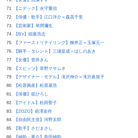
【ニデック】永守重信
【俳優・歌手】江口洋介＝森高千里
【芸術家】草間彌生
【B’z】稲葉浩志
【ファーストリテイリング】柳井正＝玉塚元一
【騎手・タレント】三浦皇成＝ほしのあき
【女優】菅井きん
【スピッツ】草野マサムネ
【デザイナー・モデル】滝沢伸介＝滝沢眞規子
【松原興産】松原基浩
【俳優】舘ひろし
【アイドル】松田聖子
【ZOZO】前澤友作
【自由民主党】河野太郎
【歌手】さだまさし
【紳助・竜介】島田紳助