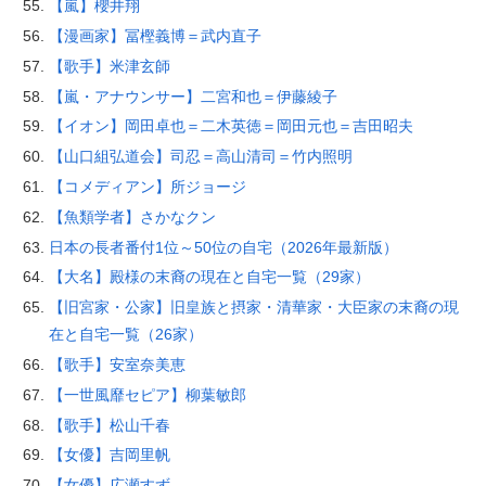
【嵐】櫻井翔
【漫画家】冨樫義博＝武内直子
【歌手】米津玄師
【嵐・アナウンサー】二宮和也＝伊藤綾子
【イオン】岡田卓也＝二木英徳＝岡田元也＝吉田昭夫
【山口組弘道会】司忍＝高山清司＝竹内照明
【コメディアン】所ジョージ
【魚類学者】さかなクン
日本の長者番付1位～50位の自宅（2026年最新版）
【大名】殿様の末裔の現在と自宅一覧（29家）
【旧宮家・公家】旧皇族と摂家・清華家・大臣家の末裔の現
在と自宅一覧（26家）
【歌手】安室奈美恵
【一世風靡セピア】柳葉敏郎
【歌手】松山千春
【女優】吉岡里帆
【女優】広瀬すず