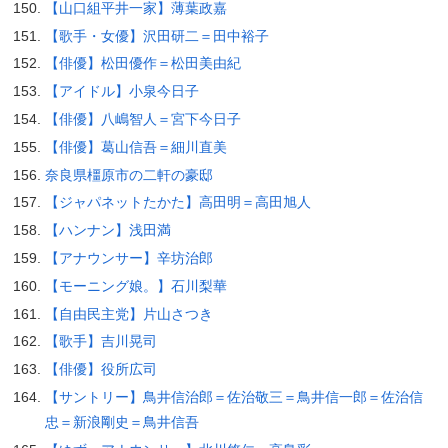
【山口組平井一家】薄葉政嘉
【歌手・女優】沢田研二＝田中裕子
【俳優】松田優作＝松田美由紀
【アイドル】小泉今日子
【俳優】八嶋智人＝宮下今日子
【俳優】葛山信吾＝細川直美
奈良県橿原市の二軒の豪邸
【ジャパネットたかた】高田明＝高田旭人
【ハンナン】浅田満
【アナウンサー】辛坊治郎
【モーニング娘。】石川梨華
【自由民主党】片山さつき
【歌手】吉川晃司
【俳優】役所広司
【サントリー】鳥井信治郎＝佐治敬三＝鳥井信一郎＝佐治信
忠＝新浪剛史＝鳥井信吾