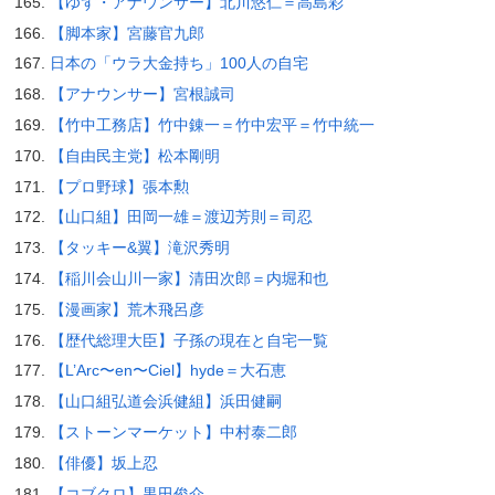
【ゆず・アナウンサー】北川悠仁＝高島彩
【脚本家】宮藤官九郎
日本の「ウラ大金持ち」100人の自宅
【アナウンサー】宮根誠司
【竹中工務店】竹中錬一＝竹中宏平＝竹中統一
【自由民主党】松本剛明
【プロ野球】張本勲
【山口組】田岡一雄＝渡辺芳則＝司忍
【タッキー&翼】滝沢秀明
【稲川会山川一家】清田次郎＝内堀和也
【漫画家】荒木飛呂彦
【歴代総理大臣】子孫の現在と自宅一覧
【L’Arc〜en〜Ciel】hyde＝大石恵
【山口組弘道会浜健組】浜田健嗣
【ストーンマーケット】中村泰二郎
【俳優】坂上忍
【コブクロ】黒田俊介