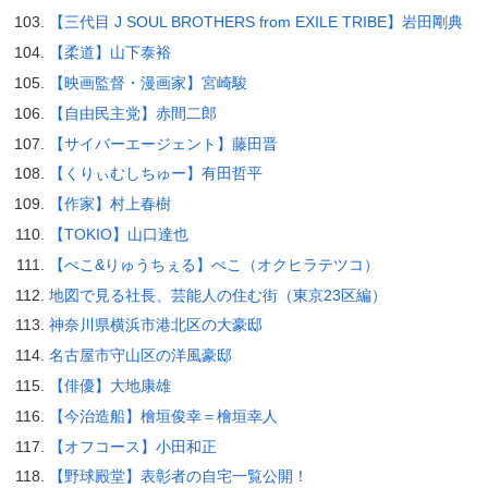
【三代目 J SOUL BROTHERS from EXILE TRIBE】岩田剛典
【柔道】山下泰裕
【映画監督・漫画家】宮崎駿
【自由民主党】赤間二郎
【サイバーエージェント】藤田晋
【くりぃむしちゅー】有田哲平
【作家】村上春樹
【TOKIO】山口達也
【ぺこ&りゅうちぇる】ぺこ（オクヒラテツコ）
地図で見る社長、芸能人の住む街（東京23区編）
神奈川県横浜市港北区の大豪邸
名古屋市守山区の洋風豪邸
【俳優】大地康雄
【今治造船】檜垣俊幸＝檜垣幸人
【オフコース】小田和正
【野球殿堂】表彰者の自宅一覧公開！