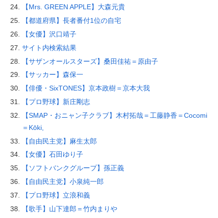
【Mrs. GREEN APPLE】大森元貴
【都道府県】長者番付1位の自宅
【女優】沢口靖子
サイト内検索結果
【サザンオールスターズ】桑田佳祐＝原由子
【サッカー】森保一
【俳優・SixTONES】京本政樹＝京本大我
【プロ野球】新庄剛志
【SMAP・おニャン子クラブ】木村拓哉＝工藤静香＝Cocomi
＝Kōki,
【自由民主党】麻生太郎
【女優】石田ゆり子
【ソフトバンクグループ】孫正義
【自由民主党】小泉純一郎
【プロ野球】立浪和義
【歌手】山下達郎＝竹内まりや