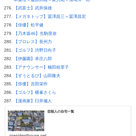
【武富士】武井保雄
【メガネトップ】冨澤昌三＝冨澤昌宏
【俳優】松平健
【乃木坂46】生駒里奈
【プロレス】長州力
【ゴルフ】渋野日向子
【伊藤園】本庄八郎
【アナウンサー】楠田枝里子
【ずうとるび】山田隆夫
【俳優】吉田栄作
【ゴルフ】横峯さくら
【漫画家】臼井儀人
芸能人の自宅一覧
presidenthouse.net