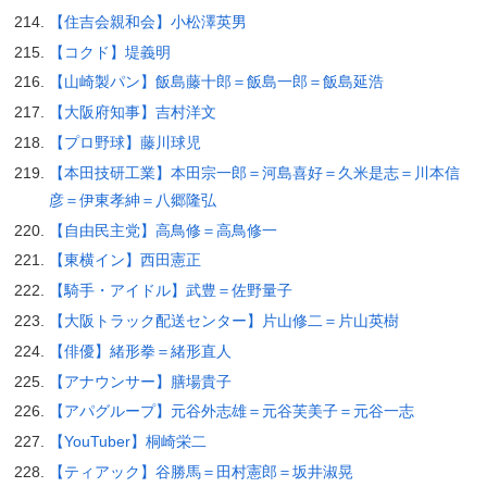
【住吉会親和会】小松澤英男
【コクド】堤義明
【山崎製パン】飯島藤十郎＝飯島一郎＝飯島延浩
【大阪府知事】吉村洋文
【プロ野球】藤川球児
【本田技研工業】本田宗一郎＝河島喜好＝久米是志＝川本信
彦＝伊東孝紳＝八郷隆弘
【自由民主党】高鳥修＝高鳥修一
【東横イン】西田憲正
【騎手・アイドル】武豊＝佐野量子
【大阪トラック配送センター】片山修二＝片山英樹
【俳優】緒形拳＝緒形直人
【アナウンサー】膳場貴子
【アパグループ】元谷外志雄＝元谷芙美子＝元谷一志
【YouTuber】桐崎栄二
【ティアック】谷勝馬＝田村憲郎＝坂井淑晃