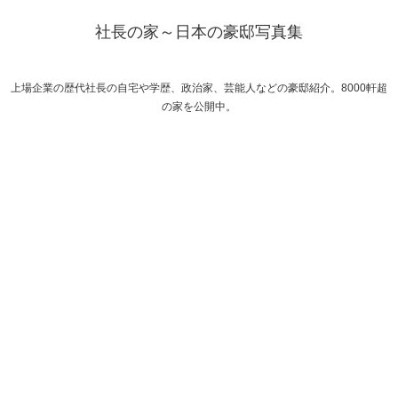
社長の家～日本の豪邸写真集
上場企業の歴代社長の自宅や学歴、政治家、芸能人などの豪邸紹介。8000軒超
の家を公開中。