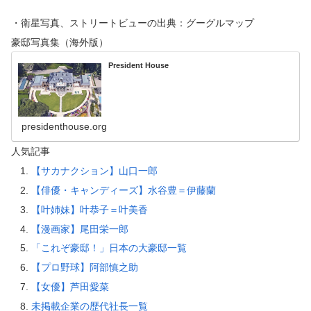
・衛星写真、ストリートビューの出典：グーグルマップ
豪邸写真集（海外版）
President House
presidenthouse.org
人気記事
【サカナクション】山口一郎
【俳優・キャンディーズ】水谷豊＝伊藤蘭
【叶姉妹】叶恭子＝叶美香
【漫画家】尾田栄一郎
「これぞ豪邸！」日本の大豪邸一覧
【プロ野球】阿部慎之助
【女優】芦田愛菜
未掲載企業の歴代社長一覧