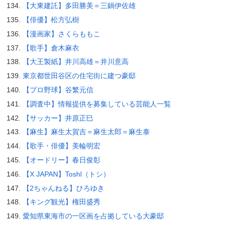
【大東建託】多田勝美＝三鍋伊佐雄
【俳優】松方弘樹
【漫画家】さくらももこ
【歌手】倉木麻衣
【大王製紙】井川高雄＝井川意高
東京都世田谷区の住宅街に建つ豪邸
【プロ野球】谷繁元信
【調査中】情報提供を募集している芸能人一覧
【サッカー】井原正巳
【麻生】麻生太賀吉＝麻生太郎＝麻生泰
【歌手・俳優】美輪明宏
【オードリー】春日俊彰
【X JAPAN】Toshl（トシ）
【2ちゃんねる】ひろゆき
【キング観光】権田盛秀
愛知県東海市の一区画を占拠している大豪邸