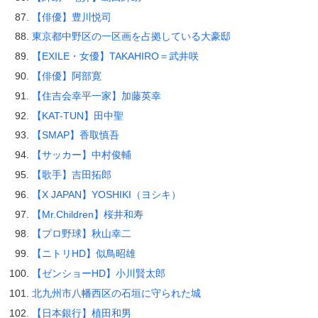
【俳優】豊川悦司
東京都中野区の一区画を占拠している大豪邸
【EXILE・女優】TAKAHIRO＝武井咲
【俳優】阿部寛
【住吉会幸平一家】加藤英幸
【KAT-TUN】田中聖
【SMAP】香取慎吾
【サッカー】中村俊輔
【歌手】吉田拓郎
【X JAPAN】YOSHIKI（ヨシキ）
【Mr.Children】桜井和寿
【プロ野球】秋山幸二
【ニトリHD】似鳥昭雄
【ゼンショーHD】小川賢太郎
北九州市八幡西区の石垣に守られた城
【日本銀行】植田和男