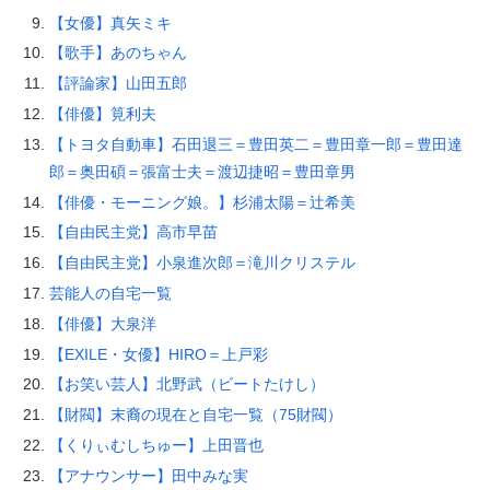
【女優】真矢ミキ
【歌手】あのちゃん
【評論家】山田五郎
【俳優】筧利夫
【トヨタ自動車】石田退三＝豊田英二＝豊田章一郎＝豊田達
郎＝奥田碩＝張富士夫＝渡辺捷昭＝豊田章男
【俳優・モーニング娘。】杉浦太陽＝辻希美
【自由民主党】高市早苗
【自由民主党】小泉進次郎＝滝川クリステル
芸能人の自宅一覧
【俳優】大泉洋
【EXILE・女優】HIRO＝上戸彩
【お笑い芸人】北野武（ビートたけし）
【財閥】末裔の現在と自宅一覧（75財閥）
【くりぃむしちゅー】上田晋也
【アナウンサー】田中みな実