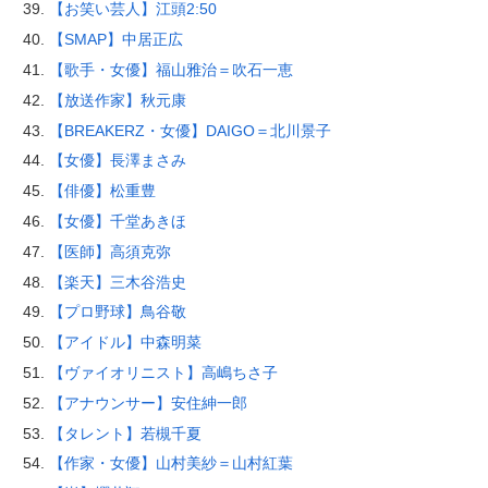
【お笑い芸人】江頭2:50
【SMAP】中居正広
【歌手・女優】福山雅治＝吹石一恵
【放送作家】秋元康
【BREAKERZ・女優】DAIGO＝北川景子
【女優】長澤まさみ
【俳優】松重豊
【女優】千堂あきほ
【医師】高須克弥
【楽天】三木谷浩史
【プロ野球】鳥谷敬
【アイドル】中森明菜
【ヴァイオリニスト】高嶋ちさ子
【アナウンサー】安住紳一郎
【タレント】若槻千夏
【作家・女優】山村美紗＝山村紅葉