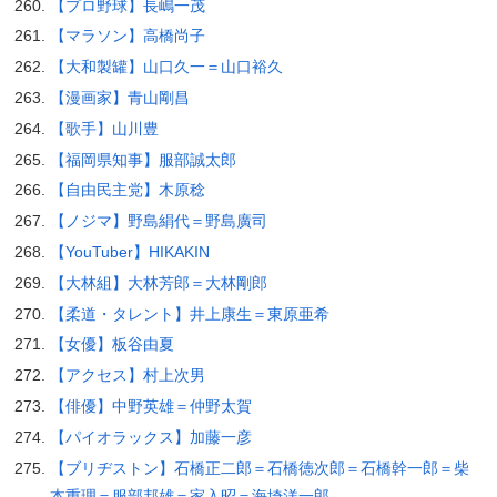
【プロ野球】長嶋一茂
【マラソン】高橋尚子
【大和製罐】山口久一＝山口裕久
【漫画家】青山剛昌
【歌手】山川豊
【福岡県知事】服部誠太郎
【自由民主党】木原稔
【ノジマ】野島絹代＝野島廣司
【YouTuber】HIKAKIN
【大林組】大林芳郎＝大林剛郎
【柔道・タレント】井上康生＝東原亜希
【女優】板谷由夏
【アクセス】村上次男
【俳優】中野英雄＝仲野太賀
【パイオラックス】加藤一彦
【ブリヂストン】石橋正二郎＝石橋徳次郎＝石橋幹一郎＝柴
本重理＝服部邦雄＝家入昭＝海埼洋一郎