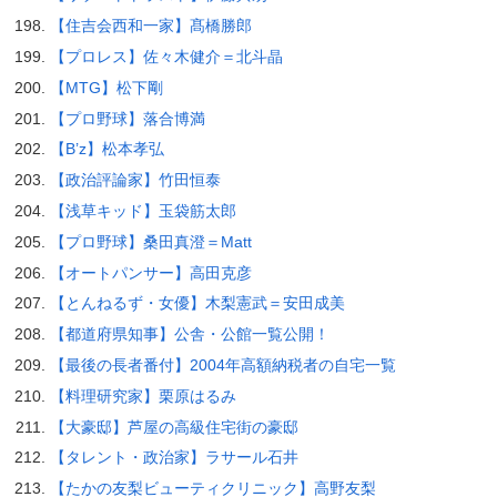
【住吉会西和一家】髙橋勝郎
【プロレス】佐々木健介＝北斗晶
【MTG】松下剛
【プロ野球】落合博満
【B’z】松本孝弘
【政治評論家】竹田恒泰
【浅草キッド】玉袋筋太郎
【プロ野球】桑田真澄＝Matt
【オートパンサー】高田克彦
【とんねるず・女優】木梨憲武＝安田成美
【都道府県知事】公舎・公館一覧公開！
【最後の長者番付】2004年高額納税者の自宅一覧
【料理研究家】栗原はるみ
【大豪邸】芦屋の高級住宅街の豪邸
【タレント・政治家】ラサール石井
【たかの友梨ビューティクリニック】高野友梨