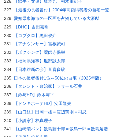
【歌手・女優】坂本九＝柏木由紀子
【最後の長者番付】2004年高額納税者の自宅一覧
愛知県東海市の一区画を占拠している大豪邸
【DHC】吉田嘉明
【コブクロ】黒田俊介
【アナウンサー】宮根誠司
【ボクシング】薬師寺保栄
【福岡県知事】服部誠太郎
【日本維新の会】音喜多駿
日本の長者番付1位～50位の自宅（2025年版）
【タレント・政治家】ラサール石井
【鈴与HD】鈴木与平
【ドンキホーテHD】安田隆夫
【山口組】田岡一雄＝渡辺芳則＝司忍
【小説家】林真理子
【山崎製パン】飯島藤十郎＝飯島一郎＝飯島延浩