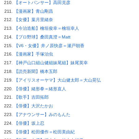
【オートパンサー】高田克彦
【漫画家】青山剛昌
【女優】葉月里緒奈
【今治造船】檜垣俊幸＝檜垣幸人
【プロ野球】桑田真澄＝Matt
【V6・女優】井ノ原快彦＝瀬戸朝香
【漫画家】手塚治虫
【神戸山口組山健組妹尾組】妹尾英幸
【読売新聞】橋本五郎
【アイリスオーヤマ】大山健太郎＝大山晃弘
【俳優】緒形拳＝緒形直人
【歌手】吉田拓郎
【俳優】大沢たかお
【アナウンサー】みのもんた
【俳優】坂上忍
【俳優】松田優作＝松田美由紀