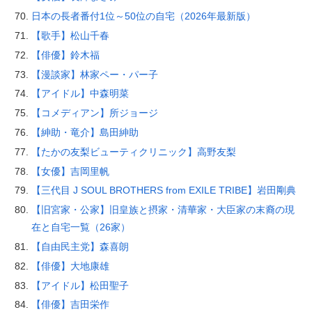
日本の長者番付1位～50位の自宅（2026年最新版）
【歌手】松山千春
【俳優】鈴木福
【漫談家】林家ペー・パー子
【アイドル】中森明菜
【コメディアン】所ジョージ
【紳助・竜介】島田紳助
【たかの友梨ビューティクリニック】高野友梨
【女優】吉岡里帆
【三代目 J SOUL BROTHERS from EXILE TRIBE】岩田剛典
【旧宮家・公家】旧皇族と摂家・清華家・大臣家の末裔の現
在と自宅一覧（26家）
【自由民主党】森喜朗
【俳優】大地康雄
【アイドル】松田聖子
【俳優】吉田栄作