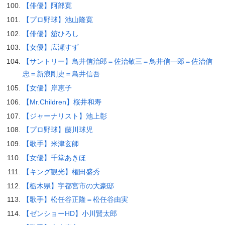
【俳優】阿部寛
【プロ野球】池山隆寛
【俳優】舘ひろし
【女優】広瀬すず
【サントリー】鳥井信治郎＝佐治敬三＝鳥井信一郎＝佐治信
忠＝新浪剛史＝鳥井信吾
【女優】岸恵子
【Mr.Children】桜井和寿
【ジャーナリスト】池上彰
【プロ野球】藤川球児
【歌手】米津玄師
【女優】千堂あきほ
【キング観光】権田盛秀
【栃木県】宇都宮市の大豪邸
【歌手】松任谷正隆＝松任谷由実
【ゼンショーHD】小川賢太郎