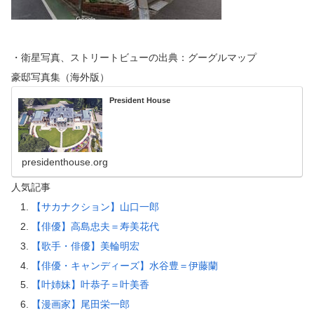
・衛星写真、ストリートビューの出典：グーグルマップ
豪邸写真集（海外版）
President House
presidenthouse.org
人気記事
【サカナクション】山口一郎
【俳優】高島忠夫＝寿美花代
【歌手・俳優】美輪明宏
【俳優・キャンディーズ】水谷豊＝伊藤蘭
【叶姉妹】叶恭子＝叶美香
【漫画家】尾田栄一郎