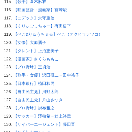
【歌手】倉木麻衣
【映画監督・漫画家】宮崎駿
【ニデック】永守重信
【くりぃむしちゅー】有田哲平
【ぺこ&りゅうちぇる】ぺこ（オクヒラテツコ）
【女優】大原麗子
【タレント】上沼恵美子
【漫画家】さくらももこ
【プロ野球】王貞治
【歌手・女優】沢田研二＝田中裕子
【日本銀行】植田和男
【自由民主党】河野太郎
【自由民主党】片山さつき
【プロ野球】掛布雅之
【サッカー】澤穂希＝辻上裕章
【サイバーエージェント】藤田晋