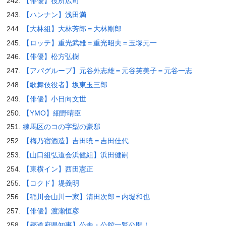
【俳優】役所広司
【ハンナン】浅田満
【大林組】大林芳郎＝大林剛郎
【ロッテ】重光武雄＝重光昭夫＝玉塚元一
【俳優】松方弘樹
【アパグループ】元谷外志雄＝元谷芙美子＝元谷一志
【歌舞伎役者】坂東玉三郎
【俳優】小日向文世
【YMO】細野晴臣
練馬区のコの字型の豪邸
【梅乃宿酒造】吉田暁＝吉田佳代
【山口組弘道会浜健組】浜田健嗣
【東横イン】西田憲正
【コクド】堤義明
【稲川会山川一家】清田次郎＝内堀和也
【俳優】渡瀬恒彦
【都道府県知事】公舎・公館一覧公開！