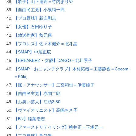
【歌手】山下達郎＝竹内まりや
【自由民主党】小泉純一郎
【プロ野球】新庄剛志
【女優】石田ゆり子
【放送作家】秋元康
【プロレス】佐々木健介＝北斗晶
【SMAP】中居正広
【BREAKERZ・女優】DAIGO＝北川景子
【SMAP・おニャン子クラブ】木村拓哉＝工藤静香＝Cocomi
＝Kōki,
【嵐・アナウンサー】二宮和也＝伊藤綾子
【自由民主党】赤間二郎
【お笑い芸人】江頭2:50
【ヴァイオリニスト】高嶋ちさ子
【B’z】稲葉浩志
【ファーストリテイリング】柳井正＝玉塚元一
【プロ野球】鳥谷敬