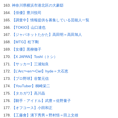
神奈川県横浜市港北区の大豪邸
【俳優】豊川悦司
【調査中】情報提供を募集している芸能人一覧
【TOKIO】山口達也
【ジャパネットたかた】高田明＝高田旭人
【MTG】松下剛
【女優】黒柳徹子
【X JAPAN】Toshl（トシ）
【サッカー】三浦知良
【L’Arc〜en〜Ciel】hyde＝大石恵
【プロ野球】谷繁元信
【YouTuber】桐崎栄二
【タカガワ】高川晶
【騎手・アイドル】武豊＝佐野量子
【オフコース】小田和正
【工藤會】溝下秀男＝野村悟＝田上文雄