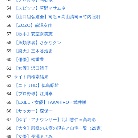
【スピッツ】草野マサムネ
【山口組弘道会】司忍＝高山清司＝竹内照明
【ZOZO】前澤友作
【歌手】安室奈美恵
【魚類学者】さかなクン
【楽天】三木谷浩史
【俳優】松重豊
【女優】沢口靖子
サイト内検索結果
【ニトリHD】似鳥昭雄
【プロ野球】江川卓
【EXILE・女優】TAKAHIRO＝武井咲
【サッカー】森保一
【ゆず・アナウンサー】北川悠仁＝高島彩
【大名】殿様の末裔の現在と自宅一覧（29家）
【女優】長澤まさみ