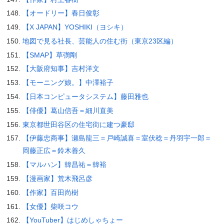
【オードリー】春日俊彰
【X JAPAN】YOSHIKI（ヨシキ）
地図で見る社長、芸能人の住む街（東京23区編）
【SMAP】草彅剛
【大阪府知事】吉村洋文
【モーニング娘。】中澤裕子
【日本コンピュータシステム】藤田雅也
【俳優】葛山信吾＝細川直美
東京都世田谷区の住宅街に建つ豪邸
【伊藤忠商事】瀬島龍三＝戸崎誠喜＝室伏稔＝丹羽宇一郎＝
岡藤正広＝鈴木善久
【マルハン】韓昌祐＝韓裕
【漫画家】荒木飛呂彦
【作家】百田尚樹
【女優】柴咲コウ
【YouTuber】はじめしゃちょー