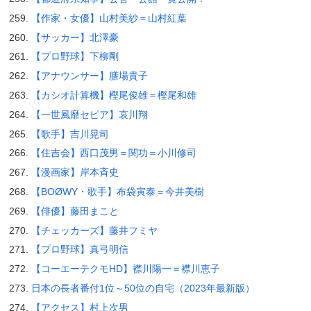
【作家・女優】山村美紗＝山村紅葉
【サッカー】北澤豪
【プロ野球】下柳剛
【アナウンサー】膳場貴子
【カシオ計算機】樫尾俊雄＝樫尾和雄
【一世風靡セピア】哀川翔
【歌手】吉川晃司
【住吉会】西口茂男＝関功＝小川修司
【漫画家】岸本斉史
【BOØWY・歌手】布袋寅泰＝今井美樹
【俳優】藤田まこと
【チェッカーズ】藤井フミヤ
【プロ野球】真弓明信
【コーエーテクモHD】襟川陽一＝襟川恵子
日本の長者番付1位～50位の自宅（2023年最新版）
【アクセス】村上次男