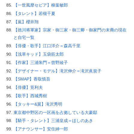
【一世風靡セピア】柳葉敏郎
【タレント】若槻千夏
【嵐】櫻井翔
【徳川将軍家】宗家・御三家・御三卿・御家門の末裔の現在
と自宅一覧
【俳優・歌手】江口洋介＝森高千里
【浅草キッド】玉袋筋太郎
【作家】三浦朱門＝曾野綾子
【デザイナー・モデル】滝沢伸介＝滝沢眞規子
【SMAP】香取慎吾
【俳優】筧利夫
【歌手】西城秀樹
【タッキー&翼】滝沢秀明
東京都中野区の一区画を占拠している大豪邸
【騎手・タレント】三浦皇成＝ほしのあき
【アナウンサー】安住紳一郎