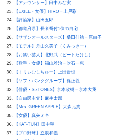
【アナウンサー】田中みな実
【EXILE・女優】HIRO＝上戸彩
【評論家】山田五郎
【都道府県】長者番付1位の自宅
【サザンオールスターズ】桑田佳祐＝原由子
【モデル】舟山久美子（くみっきー）
【お笑い芸人】北野武（ビートたけし）
【歌手・女優】福山雅治＝吹石一恵
【くりぃむしちゅー】上田晋也
【ソフトバンクグループ】孫正義
【俳優・SixTONES】京本政樹＝京本大我
【自由民主党】麻生太郎
【Mrs. GREEN APPLE】大森元貴
【女優】真矢ミキ
【KAT-TUN】田中聖
【プロ野球】立浪和義