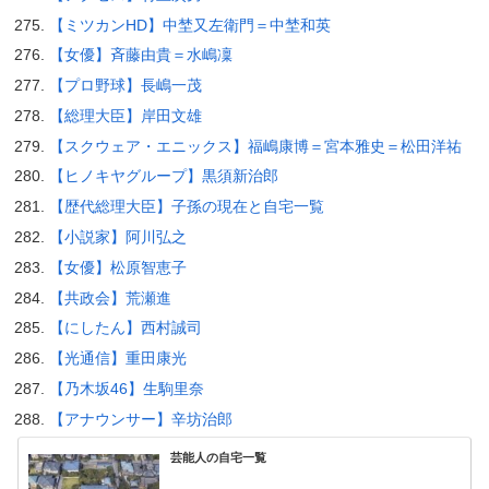
【ミツカンHD】中埜又左衛門＝中埜和英
【女優】斉藤由貴＝水嶋凜
【プロ野球】長嶋一茂
【総理大臣】岸田文雄
【スクウェア・エニックス】福嶋康博＝宮本雅史＝松田洋祐
【ヒノキヤグループ】黒須新治郎
【歴代総理大臣】子孫の現在と自宅一覧
【小説家】阿川弘之
【女優】松原智恵子
【共政会】荒瀬進
【にしたん】西村誠司
【光通信】重田康光
【乃木坂46】生駒里奈
【アナウンサー】辛坊治郎
芸能人の自宅一覧