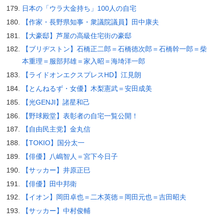
日本の「ウラ大金持ち」100人の自宅
【作家・長野県知事・衆議院議員】田中康夫
【大豪邸】芦屋の高級住宅街の豪邸
【ブリヂストン】石橋正二郎＝石橋徳次郎＝石橋幹一郎＝柴
本重理＝服部邦雄＝家入昭＝海埼洋一郎
【ライドオンエクスプレスHD】江見朗
【とんねるず・女優】木梨憲武＝安田成美
【光GENJI】諸星和己
【野球殿堂】表彰者の自宅一覧公開！
【自由民主党】金丸信
【TOKIO】国分太一
【俳優】八嶋智人＝宮下今日子
【サッカー】井原正巳
【俳優】田中邦衛
【イオン】岡田卓也＝二木英徳＝岡田元也＝吉田昭夫
【サッカー】中村俊輔