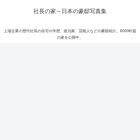
社長の家～日本の豪邸写真集
上場企業の歴代社長の自宅や学歴、政治家、芸能人などの豪邸紹介。8000軒超
の家を公開中。