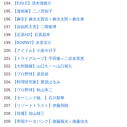
【EXILE】清木場俊介
【漫画家】二ノ宮知子
【麻生】麻生太賀吉＝麻生太郎＝麻生泰
【自由民主党】二階俊博
【石原HD】石原昌幸
【BOØWY】氷室京介
【アイドル】小泉今日子
【トライグループ】平田修＝二谷友里恵
【大和製罐】山口久一＝山口裕久
【プロ野球】原辰徳
【料理研究家】栗原はるみ
【プロ野球】秋山幸二
【モーニング娘。】石川梨華
【リゾートトラスト】伊藤與朗
【俳優】加山雄三
【帝国データバンク】後藤義夫＝後藤信夫