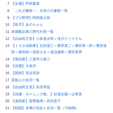
【女優】芦田愛菜
「これぞ豪邸！」日本の大豪邸一覧
【プロ野球】阿部慎之助
【歌手】あのちゃん
未掲載企業の歴代社長一覧
【自由民主党】小泉進次郎＝滝川クリステル
【トヨタ自動車】石田退三＝豊田英二＝豊田章一郎＝豊田達
郎＝奥田碩＝張富士夫＝渡辺捷昭＝豊田章男
【落語家】三遊亭小遊三
【俳優】大泉洋
【医師】高須克弥
芸能人の自宅一覧
【自由民主党】高市早苗
【俳優・モーニング娘。】杉浦太陽＝辻希美
【漫画家】冨樫義博＝武内直子
【財閥】末裔の現在と自宅一覧（75財閥）