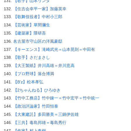
【歌手】山本リンダ
【住吉会幸平一家】加藤英幸
【歌舞伎役者】中村小三郎
【芸術家】草間彌生
【建築家】隈研吾
名古屋市守山区の洋風豪邸
【キーエンス】滝崎武光＝山本晃則＝中田有
【歌手】さだまさし
【大王製紙】井川高雄＝井川意高
【プロ野球】落合博満
【B’z】松本孝弘
【2ちゃんねる】ひろゆき
【竹中工務店】竹中錬一＝竹中宏平＝竹中統一
【政治評論家】竹田恒泰
【大東建託】多田勝美＝三鍋伊佐雄
【三共】毒島邦雄＝毒島秀行
【作家】村上春樹