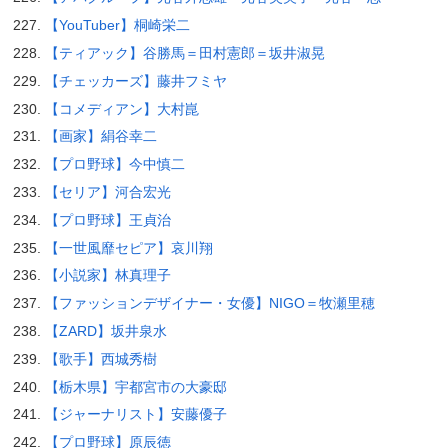
【YouTuber】桐崎栄二
【ティアック】谷勝馬＝田村憲郎＝坂井淑晃
【チェッカーズ】藤井フミヤ
【コメディアン】大村崑
【画家】絹谷幸二
【プロ野球】今中慎二
【セリア】河合宏光
【プロ野球】王貞治
【一世風靡セピア】哀川翔
【小説家】林真理子
【ファッションデザイナー・女優】NIGO＝牧瀬里穂
【ZARD】坂井泉水
【歌手】西城秀樹
【栃木県】宇都宮市の大豪邸
【ジャーナリスト】安藤優子
【プロ野球】原辰徳