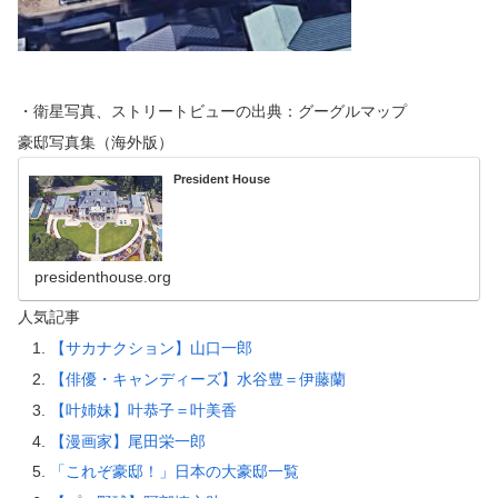
・衛星写真、ストリートビューの出典：グーグルマップ
豪邸写真集（海外版）
President House
presidenthouse.org
人気記事
【サカナクション】山口一郎
【俳優・キャンディーズ】水谷豊＝伊藤蘭
【叶姉妹】叶恭子＝叶美香
【漫画家】尾田栄一郎
「これぞ豪邸！」日本の大豪邸一覧