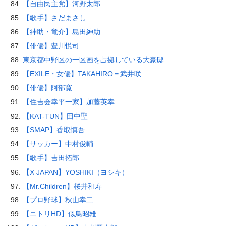
【自由民主党】河野太郎
【歌手】さだまさし
【紳助・竜介】島田紳助
【俳優】豊川悦司
東京都中野区の一区画を占拠している大豪邸
【EXILE・女優】TAKAHIRO＝武井咲
【俳優】阿部寛
【住吉会幸平一家】加藤英幸
【KAT-TUN】田中聖
【SMAP】香取慎吾
【サッカー】中村俊輔
【歌手】吉田拓郎
【X JAPAN】YOSHIKI（ヨシキ）
【Mr.Children】桜井和寿
【プロ野球】秋山幸二
【ニトリHD】似鳥昭雄