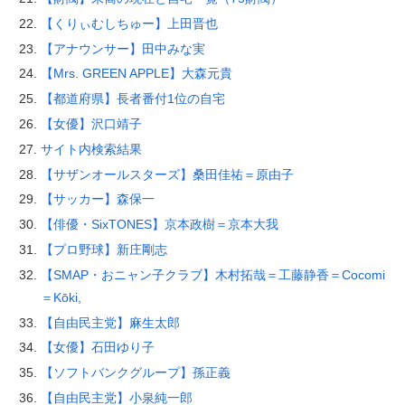
【くりぃむしちゅー】上田晋也
【アナウンサー】田中みな実
【Mrs. GREEN APPLE】大森元貴
【都道府県】長者番付1位の自宅
【女優】沢口靖子
サイト内検索結果
【サザンオールスターズ】桑田佳祐＝原由子
【サッカー】森保一
【俳優・SixTONES】京本政樹＝京本大我
【プロ野球】新庄剛志
【SMAP・おニャン子クラブ】木村拓哉＝工藤静香＝Cocomi
＝Kōki,
【自由民主党】麻生太郎
【女優】石田ゆり子
【ソフトバンクグループ】孫正義
【自由民主党】小泉純一郎