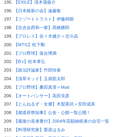
【EXILE】清木場俊介
【日本維新の会】遠藤敬
【リゾートトラスト】伊藤與朗
【住吉会西和一家】髙橋勝郎
【プロレス】佐々木健介＝北斗晶
【MTG】松下剛
【プロ野球】落合博満
【B’z】松本孝弘
【政治評論家】竹田恒泰
【浅草キッド】玉袋筋太郎
【プロ野球】桑田真澄＝Matt
【オートパンサー】高田克彦
【とんねるず・女優】木梨憲武＝安田成美
【都道府県知事】公舎・公館一覧公開！
【最後の長者番付】2004年高額納税者の自宅一覧
【料理研究家】栗原はるみ