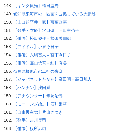
【キング観光】権田盛秀
愛知県東海市の一区画を占拠している大豪邸
【山口組平井一家】薄葉政嘉
【歌手・女優】沢田研二＝田中裕子
【俳優】松田優作＝松田美由紀
【アイドル】小泉今日子
【俳優】八嶋智人＝宮下今日子
【俳優】葛山信吾＝細川直美
奈良県橿原市の二軒の豪邸
【ジャパネットたかた】高田明＝高田旭人
【ハンナン】浅田満
【アナウンサー】辛坊治郎
【モーニング娘。】石川梨華
【自由民主党】片山さつき
【歌手】吉川晃司
【俳優】役所広司