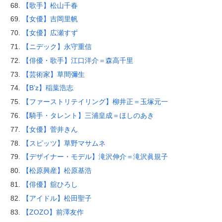
【歌手】松山千春
【女優】吉岡里帆
【女優】広瀬すず
【ニデック】永守重信
【俳優・歌手】江口洋介＝森高千里
【芸術家】草間彌生
【B’z】稲葉浩志
【ファーストリテイリング】柳井正＝玉塚元一
【騎手・タレント】三浦皇成＝ほしのあき
【女優】菅井きん
【スピッツ】草野マサムネ
【デザイナー・モデル】滝沢伸介＝滝沢眞規子
【松原興産】松原基浩
【俳優】舘ひろし
【アイドル】松田聖子
【ZOZO】前澤友作