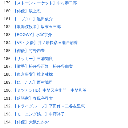
【ストーンマーケット】中村泰二郎
【俳優】坂上忍
【コブクロ】黒田俊介
【歌舞伎役者】坂東玉三郎
【BOØWY】氷室京介
【V6・女優】井ノ原快彦＝瀬戸朝香
【俳優】竹野内豊
【サッカー】三浦知良
【歌手】松任谷正隆＝松任谷由実
【東京事変】椎名林檎
【にしたん】西村誠司
【ミツカンHD】中埜又左衛門＝中埜和英
【落語家】春風亭昇太
【トライグループ】平田修＝二谷友里恵
【モーニング娘。】中澤裕子
【俳優】大沢たかお