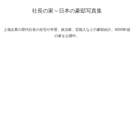
社長の家～日本の豪邸写真集
上場企業の歴代社長の自宅や学歴、政治家、芸能人などの豪邸紹介。8000軒超
の家を公開中。