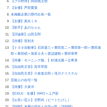
【プロ野球】阿部慎之助
【女優】芦田愛菜
未掲載企業の歴代社長一覧
【女優】真矢ミキ
【歌手】あのちゃん
【評論家】山田五郎
【俳優】筧利夫
【トヨタ自動車】石田退三＝豊田英二＝豊田章一郎＝豊田達
郎＝奥田碩＝張富士夫＝渡辺捷昭＝豊田章男
【俳優・モーニング娘。】杉浦太陽＝辻希美
【自由民主党】高市早苗
【自由民主党】小泉進次郎＝滝川クリステル
芸能人の自宅一覧
【俳優】大泉洋
【EXILE・女優】HIRO＝上戸彩
【お笑い芸人】北野武（ビートたけし）
【財閥】末裔の現在と自宅一覧（75財閥）