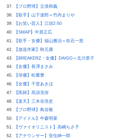
【プロ野球】立浪和義
【歌手】山下達郎＝竹内まりや
【お笑い芸人】江頭2:50
【SMAP】中居正広
【歌手・女優】福山雅治＝吹石一恵
【放送作家】秋元康
【BREAKERZ・女優】DAIGO＝北川景子
【女優】長澤まさみ
【俳優】松重豊
【女優】千堂あきほ
【医師】高須克弥
【楽天】三木谷浩史
【プロ野球】鳥谷敬
【アイドル】中森明菜
【ヴァイオリニスト】高嶋ちさ子
【アナウンサー】安住紳一郎