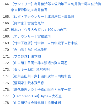
【サントリー】鳥井信治郎＝佐治敬三＝鳥井信一郎＝佐治信
忠＝新浪剛史＝鳥井信吾
【ゆず・アナウンサー】北川悠仁＝高島彩
【脚本家】宮藤官九郎
日本の「ウラ大金持ち」100人の自宅
【アナウンサー】宮根誠司
【竹中工務店】竹中錬一＝竹中宏平＝竹中統一
【自由民主党】松本剛明
【プロ野球】張本勲
【山口組】田岡一雄＝渡辺芳則＝司忍
【タッキー&翼】滝沢秀明
【稲川会山川一家】清田次郎＝内堀和也
【漫画家】荒木飛呂彦
【歴代総理大臣】子孫の現在と自宅一覧
【L’Arc〜en〜Ciel】hyde＝大石恵
【山口組弘道会浜健組】浜田健嗣