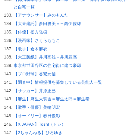
と自宅一覧
【アナウンサー】みのもんた
【大東建託】多田勝美＝三鍋伊佐雄
【俳優】松方弘樹
【漫画家】さくらももこ
【歌手】倉木麻衣
【大王製紙】井川高雄＝井川意高
東京都世田谷区の住宅街に建つ豪邸
【プロ野球】谷繁元信
【調査中】情報提供を募集している芸能人一覧
【サッカー】井原正巳
【麻生】麻生太賀吉＝麻生太郎＝麻生泰
【歌手・俳優】美輪明宏
【オードリー】春日俊彰
【X JAPAN】Toshl（トシ）
【2ちゃんねる】ひろゆき