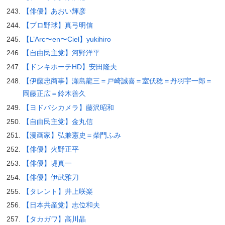
【俳優】あおい輝彦
【プロ野球】真弓明信
【L’Arc〜en〜Ciel】yukihiro
【自由民主党】河野洋平
【ドンキホーテHD】安田隆夫
【伊藤忠商事】瀬島龍三＝戸崎誠喜＝室伏稔＝丹羽宇一郎＝
岡藤正広＝鈴木善久
【ヨドバシカメラ】藤沢昭和
【自由民主党】金丸信
【漫画家】弘兼憲史＝柴門ふみ
【俳優】火野正平
【俳優】堤真一
【俳優】伊武雅刀
【タレント】井上咲楽
【日本共産党】志位和夫
【タカガワ】高川晶