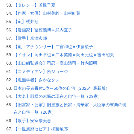
【タレント】若槻千夏
【作家・女優】山村美紗＝山村紅葉
【嵐】櫻井翔
【漫画家】冨樫義博＝武内直子
【歌手】米津玄師
【嵐・アナウンサー】二宮和也＝伊藤綾子
【イオン】岡田卓也＝二木英徳＝岡田元也＝吉田昭夫
【山口組弘道会】司忍＝高山清司＝竹内照明
【コメディアン】所ジョージ
【魚類学者】さかなクン
日本の長者番付1位～50位の自宅（2026年最新版）
【大名】殿様の末裔の現在と自宅一覧（29家）
【旧宮家・公家】旧皇族と摂家・清華家・大臣家の末裔の現
在と自宅一覧（26家）
【歌手】安室奈美恵
【一世風靡セピア】柳葉敏郎