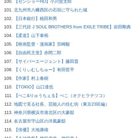
【ゼンショーHD】小川賢太郎
北九州市八幡西区の石垣に守られた城
【日本銀行】植田和男
【三代目 J SOUL BROTHERS from EXILE TRIBE】岩田剛典
【柔道】山下泰裕
【映画監督・漫画家】宮崎駿
【自由民主党】赤間二郎
【サイバーエージェント】藤田晋
【くりぃむしちゅー】有田哲平
【作家】村上春樹
【TOKIO】山口達也
【ぺこ&りゅうちぇる】ぺこ（オクヒラテツコ）
地図で見る社長、芸能人の住む街（東京23区編）
神奈川県横浜市港北区の大豪邸
名古屋市守山区の洋風豪邸
【俳優】大地康雄