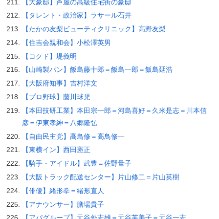
【大豪邸】芦屋の高級住宅街の豪邸
【タレント・政治家】ラサール石井
【たかの友梨ビューティクリニック】高野友梨
【住吉会親和会】小松澤英男
【コクド】堤義明
【山崎製パン】飯島藤十郎＝飯島一郎＝飯島延浩
【大阪府知事】吉村洋文
【プロ野球】藤川球児
【本田技研工業】本田宗一郎＝河島喜好＝久米是志＝川本信
彦＝伊東孝紳＝八郷隆弘
【自由民主党】高鳥修＝高鳥修一
【東横イン】西田憲正
【騎手・アイドル】武豊＝佐野量子
【大阪トラック配送センター】片山修二＝片山英樹
【俳優】緒形拳＝緒形直人
【アナウンサー】膳場貴子
【アパグループ】元谷外志雄＝元谷芙美子＝元谷一志