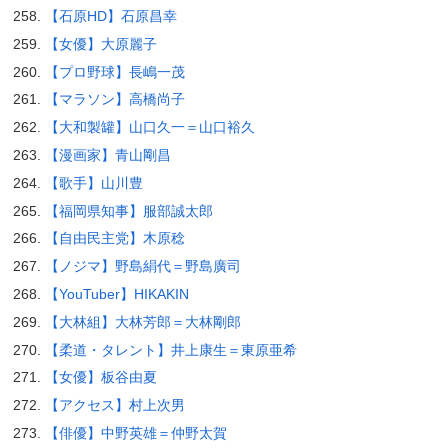
【石原HD】石原昌幸
【女優】大原麗子
【プロ野球】長嶋一茂
【マラソン】高橋尚子
【大和製罐】山口久一＝山口裕久
【漫画家】青山剛昌
【歌手】山川豊
【福岡県知事】服部誠太郎
【自由民主党】木原稔
【ノジマ】野島絹代＝野島廣司
【YouTuber】HIKAKIN
【大林組】大林芳郎＝大林剛郎
【柔道・タレント】井上康生＝東原亜希
【女優】板谷由夏
【アクセス】村上次男
【俳優】中野英雄＝仲野太賀