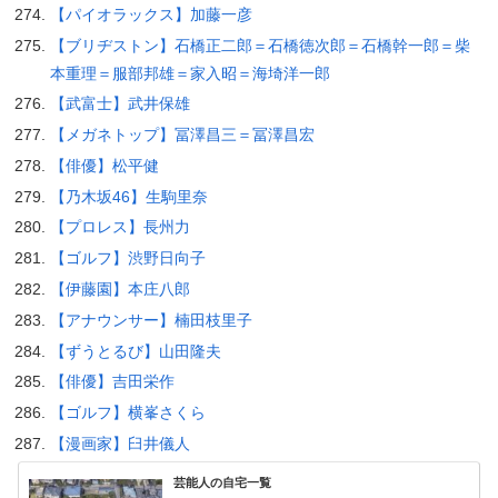
【パイオラックス】加藤一彦
【ブリヂストン】石橋正二郎＝石橋徳次郎＝石橋幹一郎＝柴
本重理＝服部邦雄＝家入昭＝海埼洋一郎
【武富士】武井保雄
【メガネトップ】冨澤昌三＝冨澤昌宏
【俳優】松平健
【乃木坂46】生駒里奈
【プロレス】長州力
【ゴルフ】渋野日向子
【伊藤園】本庄八郎
【アナウンサー】楠田枝里子
【ずうとるび】山田隆夫
【俳優】吉田栄作
【ゴルフ】横峯さくら
【漫画家】臼井儀人
芸能人の自宅一覧