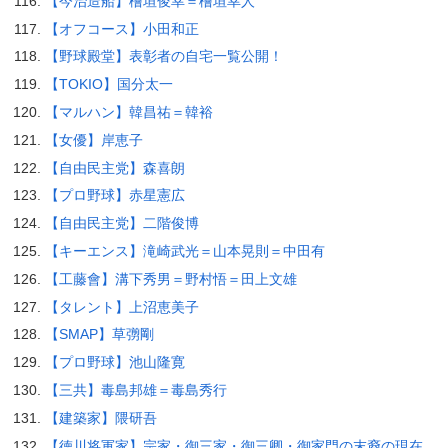
【今治造船】檜垣俊幸＝檜垣幸人
【オフコース】小田和正
【野球殿堂】表彰者の自宅一覧公開！
【TOKIO】国分太一
【マルハン】韓昌祐＝韓裕
【女優】岸恵子
【自由民主党】森喜朗
【プロ野球】赤星憲広
【自由民主党】二階俊博
【キーエンス】滝崎武光＝山本晃則＝中田有
【工藤會】溝下秀男＝野村悟＝田上文雄
【タレント】上沼恵美子
【SMAP】草彅剛
【プロ野球】池山隆寛
【三共】毒島邦雄＝毒島秀行
【建築家】隈研吾
【徳川将軍家】宗家・御三家・御三卿・御家門の末裔の現在