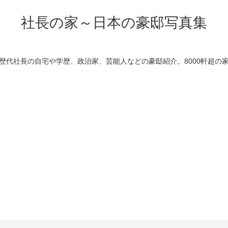
社長の家～日本の豪邸写真集
歴代社長の自宅や学歴、政治家、芸能人などの豪邸紹介。8000軒超の