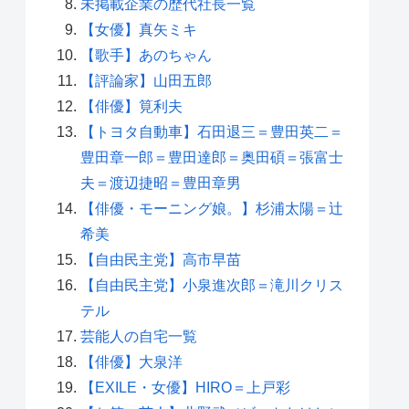
未掲載企業の歴代社長一覧
【女優】真矢ミキ
【歌手】あのちゃん
【評論家】山田五郎
【俳優】筧利夫
【トヨタ自動車】石田退三＝豊田英二＝
豊田章一郎＝豊田達郎＝奥田碩＝張富士
夫＝渡辺捷昭＝豊田章男
【俳優・モーニング娘。】杉浦太陽＝辻
希美
【自由民主党】高市早苗
【自由民主党】小泉進次郎＝滝川クリス
テル
芸能人の自宅一覧
【俳優】大泉洋
【EXILE・女優】HIRO＝上戸彩