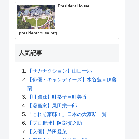
President House
presidenthouse.org
人気記事
【サカナクション】山口一郎
【俳優・キャンディーズ】水谷豊＝伊藤
蘭
【叶姉妹】叶恭子＝叶美香
【漫画家】尾田栄一郎
「これぞ豪邸！」日本の大豪邸一覧
【プロ野球】阿部慎之助
【女優】芦田愛菜