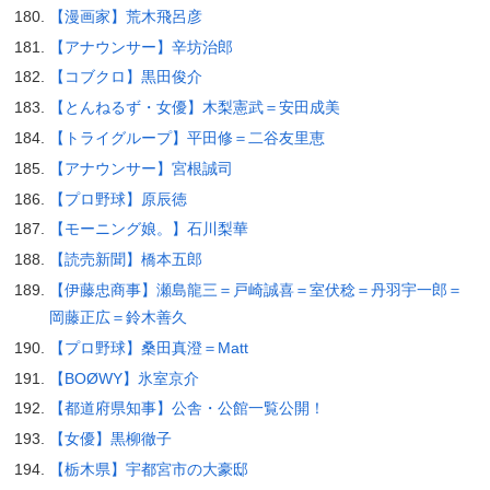
【漫画家】荒木飛呂彦
【アナウンサー】辛坊治郎
【コブクロ】黒田俊介
【とんねるず・女優】木梨憲武＝安田成美
【トライグループ】平田修＝二谷友里恵
【アナウンサー】宮根誠司
【プロ野球】原辰徳
【モーニング娘。】石川梨華
【読売新聞】橋本五郎
【伊藤忠商事】瀬島龍三＝戸崎誠喜＝室伏稔＝丹羽宇一郎＝
岡藤正広＝鈴木善久
【プロ野球】桑田真澄＝Matt
【BOØWY】氷室京介
【都道府県知事】公舎・公館一覧公開！
【女優】黒柳徹子
【栃木県】宇都宮市の大豪邸