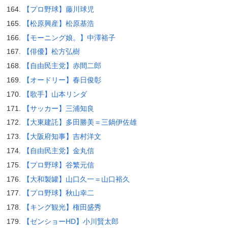
【プロ野球】藤川球児
【松原興産】松原基浩
【モーニング娘。】中澤裕子
【俳優】松方弘樹
【自由民主党】赤間二郎
【オードリー】春日俊彰
【歌手】山本リンダ
【サッカー】三浦知良
【大東建託】多田勝美＝三鍋伊佐雄
【大阪府知事】吉村洋文
【自由民主党】金丸信
【プロ野球】谷繁元信
【大和製罐】山口久一＝山口裕久
【プロ野球】秋山幸二
【キング観光】権田盛秀
【ゼンショーHD】小川賢太郎