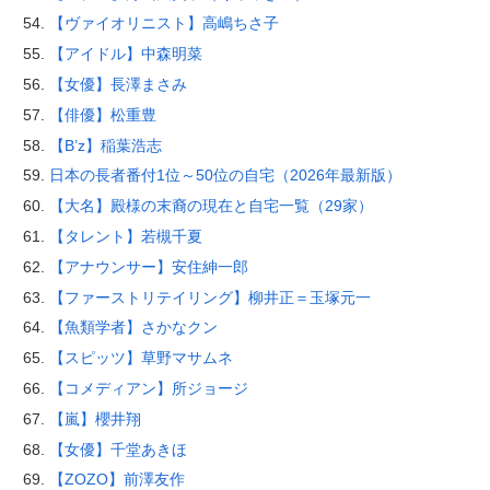
【ヴァイオリニスト】高嶋ちさ子
【アイドル】中森明菜
【女優】長澤まさみ
【俳優】松重豊
【B’z】稲葉浩志
日本の長者番付1位～50位の自宅（2026年最新版）
【大名】殿様の末裔の現在と自宅一覧（29家）
【タレント】若槻千夏
【アナウンサー】安住紳一郎
【ファーストリテイリング】柳井正＝玉塚元一
【魚類学者】さかなクン
【スピッツ】草野マサムネ
【コメディアン】所ジョージ
【嵐】櫻井翔
【女優】千堂あきほ
【ZOZO】前澤友作