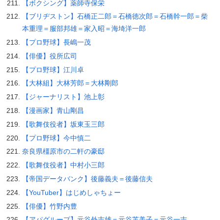
【ボクシング】薬師寺保栄
【ブリヂストン】石橋正二郎＝石橋徳次郎＝石橋幹一郎＝柴
本重理＝服部邦雄＝家入昭＝海埼洋一郎
【プロ野球】長嶋一茂
【俳優】役所広司
【プロ野球】江川卓
【大林組】大林芳郎＝大林剛郎
【ジャーナリスト】池上彰
【漫画家】青山剛昌
【歌舞伎役者】坂東玉三郎
【プロ野球】今中慎二
奈良県橿原市の二軒の豪邸
【歌舞伎役者】中村小三郎
【帝国データバンク】後藤義夫＝後藤信夫
【YouTuber】はじめしゃちょー
【俳優】竹野内豊
【アパグループ】元谷外志雄＝元谷芙美子＝元谷一志