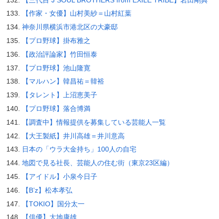
【作家・女優】山村美紗＝山村紅葉
神奈川県横浜市港北区の大豪邸
【プロ野球】掛布雅之
【政治評論家】竹田恒泰
【プロ野球】池山隆寛
【マルハン】韓昌祐＝韓裕
【タレント】上沼恵美子
【プロ野球】落合博満
【調査中】情報提供を募集している芸能人一覧
【大王製紙】井川高雄＝井川意高
日本の「ウラ大金持ち」100人の自宅
地図で見る社長、芸能人の住む街（東京23区編）
【アイドル】小泉今日子
【B’z】松本孝弘
【TOKIO】国分太一
【俳優】大地康雄