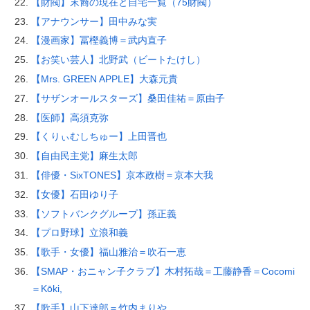
【財閥】末裔の現在と自宅一覧（75財閥）
【アナウンサー】田中みな実
【漫画家】冨樫義博＝武内直子
【お笑い芸人】北野武（ビートたけし）
【Mrs. GREEN APPLE】大森元貴
【サザンオールスターズ】桑田佳祐＝原由子
【医師】高須克弥
【くりぃむしちゅー】上田晋也
【自由民主党】麻生太郎
【俳優・SixTONES】京本政樹＝京本大我
【女優】石田ゆり子
【ソフトバンクグループ】孫正義
【プロ野球】立浪和義
【歌手・女優】福山雅治＝吹石一恵
【SMAP・おニャン子クラブ】木村拓哉＝工藤静香＝Cocomi
＝Kōki,
【歌手】山下達郎＝竹内まりや