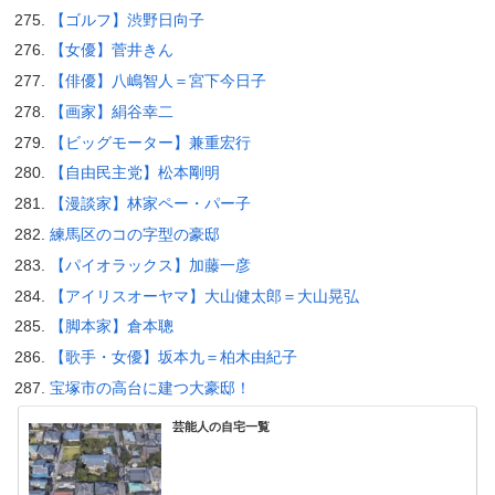
【ゴルフ】渋野日向子
【女優】菅井きん
【俳優】八嶋智人＝宮下今日子
【画家】絹谷幸二
【ビッグモーター】兼重宏行
【自由民主党】松本剛明
【漫談家】林家ペー・パー子
練馬区のコの字型の豪邸
【パイオラックス】加藤一彦
【アイリスオーヤマ】大山健太郎＝大山晃弘
【脚本家】倉本聰
【歌手・女優】坂本九＝柏木由紀子
宝塚市の高台に建つ大豪邸！
芸能人の自宅一覧