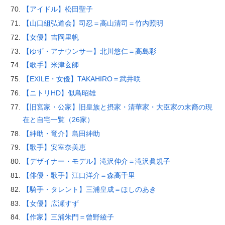
【アイドル】松田聖子
【山口組弘道会】司忍＝高山清司＝竹内照明
【女優】吉岡里帆
【ゆず・アナウンサー】北川悠仁＝高島彩
【歌手】米津玄師
【EXILE・女優】TAKAHIRO＝武井咲
【ニトリHD】似鳥昭雄
【旧宮家・公家】旧皇族と摂家・清華家・大臣家の末裔の現
在と自宅一覧（26家）
【紳助・竜介】島田紳助
【歌手】安室奈美恵
【デザイナー・モデル】滝沢伸介＝滝沢眞規子
【俳優・歌手】江口洋介＝森高千里
【騎手・タレント】三浦皇成＝ほしのあき
【女優】広瀬すず
【作家】三浦朱門＝曾野綾子