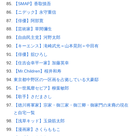
【SMAP】香取慎吾
【ニデック】永守重信
【俳優】阿部寛
【芸術家】草間彌生
【自由民主党】河野太郎
【キーエンス】滝崎武光＝山本晃則＝中田有
【俳優】舘ひろし
【住吉会幸平一家】加藤英幸
【Mr.Children】桜井和寿
東京都中野区の一区画を占拠している大豪邸
【一世風靡セピア】柳葉敏郎
【歌手】さだまさし
【徳川将軍家】宗家・御三家・御三卿・御家門の末裔の現在
と自宅一覧
【浅草キッド】玉袋筋太郎
【漫画家】さくらももこ