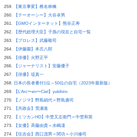
【東京事変】椎名林檎
【テーオーシー】大谷卓男
【GMOインターネット】熊谷正寿
【歴代総理大臣】子孫の現在と自宅一覧
【プロレス】武藤敬司
【伊藤園】本庄八郎
【俳優】火野正平
【ジャーナリスト】安藤優子
【俳優】堤真一
日本の長者番付1位～50位の自宅（2023年最新版）
【L’Arc〜en〜Ciel】yukihiro
【ノジマ】野島絹代＝野島廣司
【共政会】荒瀬進
【ミツカンHD】中埜又左衛門＝中埜和英
【女優】斉藤由貴＝水嶋凜
【住吉会】西口茂男＝関功＝小川修司