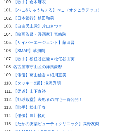
【歌手】倉木麻衣
【ぺこ&りゅうちぇる】ぺこ（オクヒラテツコ）
【日本銀行】植田和男
【自由民主党】片山さつき
【映画監督・漫画家】宮崎駿
【サイバーエージェント】藤田晋
【SMAP】草彅剛
【歌手】松任谷正隆＝松任谷由実
名古屋市守山区の洋風豪邸
【俳優】葛山信吾＝細川直美
【タッキー&翼】滝沢秀明
【柔道】山下泰裕
【野球殿堂】表彰者の自宅一覧公開！
【歌手】松山千春
【俳優】豊川悦司
【たかの友梨ビューティクリニック】高野友梨