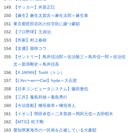
【サッカー】井原正巳
【麻生】麻生太賀吉＝麻生太郎＝麻生泰
東京都世田谷区の住宅街に建つ豪邸
【プロ野球】王貞治
【作家】村上春樹
【女優】柴咲コウ
【サントリー】鳥井信治郎＝佐治敬三＝鳥井信一郎＝佐治信
忠＝新浪剛史＝鳥井信吾
【X JAPAN】Toshl（トシ）
【L’Arc〜en〜Ciel】hyde＝大石恵
【日本コンピュータシステム】藤田雅也
【三共】毒島邦雄＝毒島秀行
【今治造船】檜垣俊幸＝檜垣幸人
【イオン】岡田卓也＝二木英徳＝岡田元也＝吉田昭夫
【MTG】松下剛
愛知県東海市の一区画を占拠している大豪邸