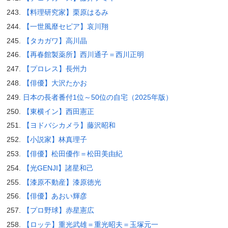
【料理研究家】栗原はるみ
【一世風靡セピア】哀川翔
【タカガワ】高川晶
【再春館製薬所】西川通子＝西川正明
【プロレス】長州力
【俳優】大沢たかお
日本の長者番付1位～50位の自宅（2025年版）
【東横イン】西田憲正
【ヨドバシカメラ】藤沢昭和
【小説家】林真理子
【俳優】松田優作＝松田美由紀
【光GENJI】諸星和己
【漆原不動産】漆原徳光
【俳優】あおい輝彦
【プロ野球】赤星憲広
【ロッテ】重光武雄＝重光昭夫＝玉塚元一