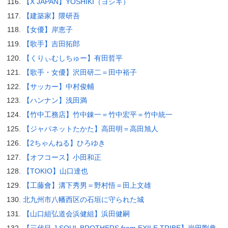
【X JAPAN】YOSHIKI（ヨシキ）
【建築家】隈研吾
【女優】岸恵子
【歌手】吉田拓郎
【くりぃむしちゅー】有田哲平
【歌手・女優】沢田研二＝田中裕子
【サッカー】中村俊輔
【ハンナン】浅田満
【竹中工務店】竹中錬一＝竹中宏平＝竹中統一
【ジャパネットたかた】高田明＝高田旭人
【2ちゃんねる】ひろゆき
【オフコース】小田和正
【TOKIO】山口達也
【工藤會】溝下秀男＝野村悟＝田上文雄
北九州市八幡西区の石垣に守られた城
【山口組弘道会浜健組】浜田健嗣
【三代目 J SOUL BROTHERS from EXILE TRIBE】岩田剛典