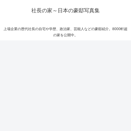
社長の家～日本の豪邸写真集
上場企業の歴代社長の自宅や学歴、政治家、芸能人などの豪邸紹介。8000軒超
の家を公開中。