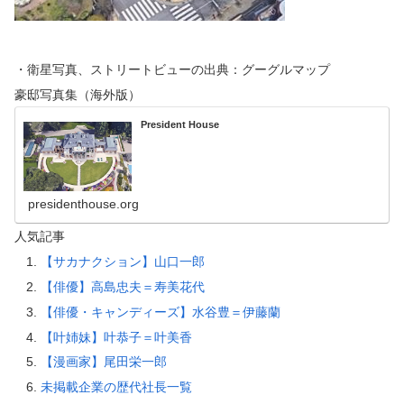
・衛星写真、ストリートビューの出典：グーグルマップ
豪邸写真集（海外版）
President House
presidenthouse.org
人気記事
【サカナクション】山口一郎
【俳優】高島忠夫＝寿美花代
【俳優・キャンディーズ】水谷豊＝伊藤蘭
【叶姉妹】叶恭子＝叶美香
【漫画家】尾田栄一郎
未掲載企業の歴代社長一覧