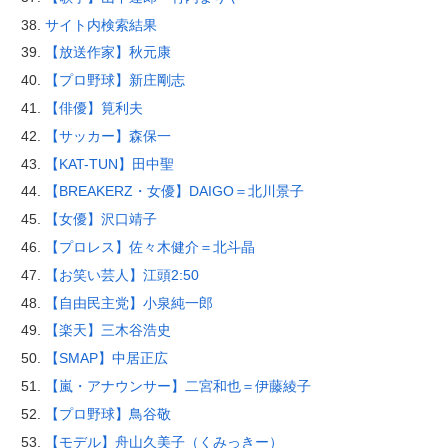
サイト内検索結果
【放送作家】秋元康
【プロ野球】新庄剛志
【俳優】筧利夫
【サッカー】森保一
【KAT-TUN】田中聖
【BREAKERZ・女優】DAIGO＝北川景子
【女優】沢口靖子
【プロレス】佐々木健介＝北斗晶
【お笑い芸人】江頭2:50
【自由民主党】小泉純一郎
【楽天】三木谷浩史
【SMAP】中居正広
【嵐・アナウンサー】二宮和也＝伊藤綾子
【プロ野球】鳥谷敬
【モデル】舟山久美子（くみっきー）