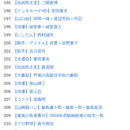
【自由民主党】二階俊博
【ドンキホーテHD】安田隆夫
【山口組】田岡一雄＝渡辺芳則＝司忍
【俳優】緒形拳＝緒形直人
【にしたん】西村誠司
【騎手・アイドル】武豊＝佐野量子
【歌手】吉川晃司
【光通信】重田康光
【自由民主党】森喜朗
【大豪邸】芦屋の高級住宅街の豪邸
【俳優】加山雄三
【俳優】坂上忍
【コクド】堤義明
【山崎製パン】飯島藤十郎＝飯島一郎＝飯島延浩
【最後の長者番付】2004年高額納税者の自宅一覧
【プロ野球】真弓明信