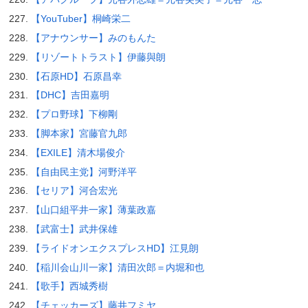
【YouTuber】桐崎栄二
【アナウンサー】みのもんた
【リゾートトラスト】伊藤與朗
【石原HD】石原昌幸
【DHC】吉田嘉明
【プロ野球】下柳剛
【脚本家】宮藤官九郎
【EXILE】清木場俊介
【自由民主党】河野洋平
【セリア】河合宏光
【山口組平井一家】薄葉政嘉
【武富士】武井保雄
【ライドオンエクスプレスHD】江見朗
【稲川会山川一家】清田次郎＝内堀和也
【歌手】西城秀樹
【チェッカーズ】藤井フミヤ