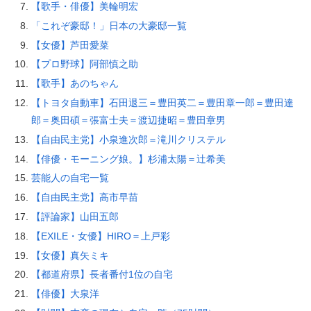
【歌手・俳優】美輪明宏
「これぞ豪邸！」日本の大豪邸一覧
【女優】芦田愛菜
【プロ野球】阿部慎之助
【歌手】あのちゃん
【トヨタ自動車】石田退三＝豊田英二＝豊田章一郎＝豊田達
郎＝奥田碩＝張富士夫＝渡辺捷昭＝豊田章男
【自由民主党】小泉進次郎＝滝川クリステル
【俳優・モーニング娘。】杉浦太陽＝辻希美
芸能人の自宅一覧
【自由民主党】高市早苗
【評論家】山田五郎
【EXILE・女優】HIRO＝上戸彩
【女優】真矢ミキ
【都道府県】長者番付1位の自宅
【俳優】大泉洋