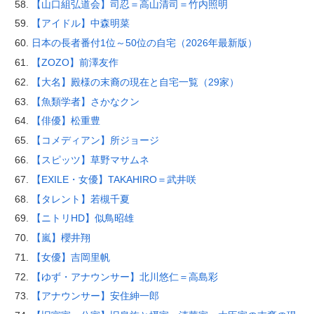
【山口組弘道会】司忍＝高山清司＝竹内照明
【アイドル】中森明菜
日本の長者番付1位～50位の自宅（2026年最新版）
【ZOZO】前澤友作
【大名】殿様の末裔の現在と自宅一覧（29家）
【魚類学者】さかなクン
【俳優】松重豊
【コメディアン】所ジョージ
【スピッツ】草野マサムネ
【EXILE・女優】TAKAHIRO＝武井咲
【タレント】若槻千夏
【ニトリHD】似鳥昭雄
【嵐】櫻井翔
【女優】吉岡里帆
【ゆず・アナウンサー】北川悠仁＝高島彩
【アナウンサー】安住紳一郎