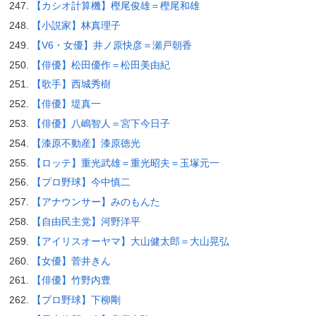
【カシオ計算機】樫尾俊雄＝樫尾和雄
【小説家】林真理子
【V6・女優】井ノ原快彦＝瀬戸朝香
【俳優】松田優作＝松田美由紀
【歌手】西城秀樹
【俳優】堤真一
【俳優】八嶋智人＝宮下今日子
【漆原不動産】漆原徳光
【ロッテ】重光武雄＝重光昭夫＝玉塚元一
【プロ野球】今中慎二
【アナウンサー】みのもんた
【自由民主党】河野洋平
【アイリスオーヤマ】大山健太郎＝大山晃弘
【女優】菅井きん
【俳優】竹野内豊
【プロ野球】下柳剛