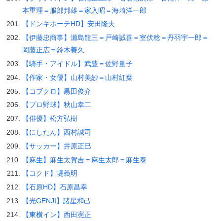
本重理＝服部邦雄＝家入昭＝海埼洋一郎
【ドンキホーテHD】安田隆夫
【伊藤忠商事】瀬島龍三＝戸崎誠喜＝室伏稔＝丹羽宇一郎＝
岡藤正広＝鈴木善久
【騎手・アイドル】武豊＝佐野量子
【作家・女優】山村美紗＝山村紅葉
【コブクロ】黒田俊介
【プロ野球】秋山幸二
【俳優】松方弘樹
【にしたん】西村誠司
【サッカー】井原正巳
【麻生】麻生太賀吉＝麻生太郎＝麻生泰
【コクド】堤義明
【石原HD】石原昌幸
【光GENJI】諸星和己
【東横イン】西田憲正