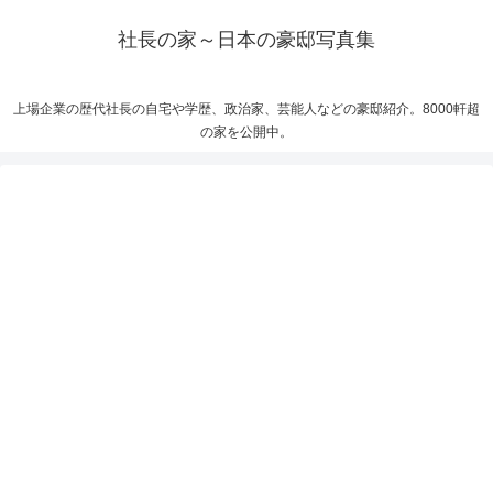
社長の家～日本の豪邸写真集
上場企業の歴代社長の自宅や学歴、政治家、芸能人などの豪邸紹介。8000軒超
の家を公開中。