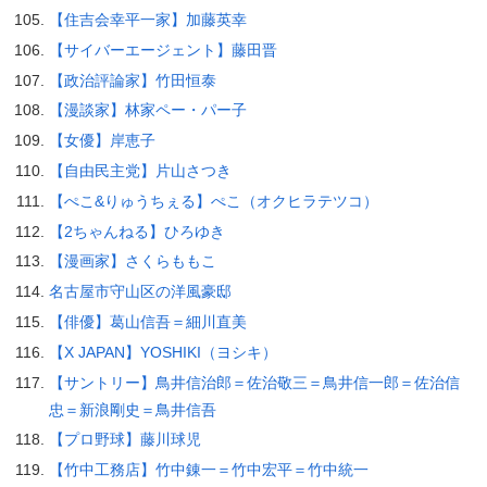
【住吉会幸平一家】加藤英幸
【サイバーエージェント】藤田晋
【政治評論家】竹田恒泰
【漫談家】林家ペー・パー子
【女優】岸恵子
【自由民主党】片山さつき
【ぺこ&りゅうちぇる】ぺこ（オクヒラテツコ）
【2ちゃんねる】ひろゆき
【漫画家】さくらももこ
名古屋市守山区の洋風豪邸
【俳優】葛山信吾＝細川直美
【X JAPAN】YOSHIKI（ヨシキ）
【サントリー】鳥井信治郎＝佐治敬三＝鳥井信一郎＝佐治信
忠＝新浪剛史＝鳥井信吾
【プロ野球】藤川球児
【竹中工務店】竹中錬一＝竹中宏平＝竹中統一