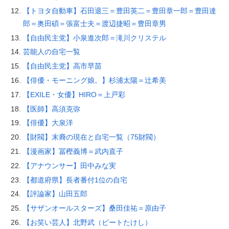
【トヨタ自動車】石田退三＝豊田英二＝豊田章一郎＝豊田達
郎＝奥田碩＝張富士夫＝渡辺捷昭＝豊田章男
【自由民主党】小泉進次郎＝滝川クリステル
芸能人の自宅一覧
【自由民主党】高市早苗
【俳優・モーニング娘。】杉浦太陽＝辻希美
【EXILE・女優】HIRO＝上戸彩
【医師】高須克弥
【俳優】大泉洋
【財閥】末裔の現在と自宅一覧（75財閥）
【漫画家】冨樫義博＝武内直子
【アナウンサー】田中みな実
【都道府県】長者番付1位の自宅
【評論家】山田五郎
【サザンオールスターズ】桑田佳祐＝原由子
【お笑い芸人】北野武（ビートたけし）