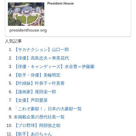
President House
presidenthouse.org
人気記事
【サカナクション】山口一郎
【俳優】高島忠夫＝寿美花代
【俳優・キャンディーズ】水谷豊＝伊藤蘭
【歌手・俳優】美輪明宏
【叶姉妹】叶恭子＝叶美香
【漫画家】尾田栄一郎
【女優】芦田愛菜
「これぞ豪邸！」日本の大豪邸一覧
未掲載企業の歴代社長一覧
【プロ野球】阿部慎之助
【歌手】あのちゃん