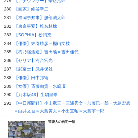
【アナウンサー】辛坊治郎
【画家】絹谷幸二
【福岡県知事】服部誠太郎
【東京事変】椎名林檎
【SOPHIA】松岡充
【俳優】綿引勝彦＝樫山文枝
【梅乃宿酒造】吉田暁＝吉田佳代
【セリア】河合宏光
【武富士】武井保雄
【俳優】田中邦衛
【女優】斉藤由貴＝水嶋凜
【乃木坂46】生駒里奈
【中日新聞社】小山竜三＝三浦秀文＝加藤巳一郎＝大島宏彦
＝白井文吾＝大島寅夫＝小出宣昭＝大島宇一郎
芸能人の自宅一覧