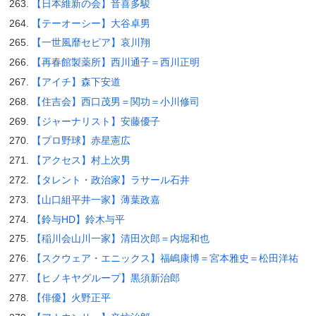
【日本維新の会】音喜多駿
【テーオーシー】大谷卓男
【一世風靡セピア】哀川翔
【再春館製薬所】西川通子＝西川正明
【アイチ】森下安道
【住吉会】西口茂男＝関功＝小川修司
【ジャーナリスト】安藤優子
【プロ野球】赤星憲広
【アクセス】村上次男
【タレント・政治家】ラサール石井
【山口組平井一家】薄葉政嘉
【鈴与HD】鈴木与平
【稲川会山川一家】清田次郎＝内堀和也
【スクウェア・エニックス】福嶋康博＝宮本雅史＝松田洋祐
【ヒノキヤグループ】黒須新治郎
【俳優】火野正平