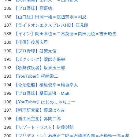
【プロ野球】原辰徳
【山口組】田岡一雄＝渡辺芳則＝司忍
【ライドオンエクスプレスHD】江見朗
【イオン】岡田卓也＝二木英徳＝岡田元也＝吉田昭夫
【俳優】役所広司
【プロ野球】谷繁元信
【ボクシング】薬師寺保栄
【歌舞伎役者】坂東玉三郎
【YouTuber】桐崎栄二
【今治造船】檜垣俊幸＝檜垣幸人
【プロ野球】桑田真澄＝Matt
【YouTuber】はじめしゃちょー
【料理研究家】栗原はるみ
【自由民主党】赤間二郎
【リゾートトラスト】伊藤與朗
【ブリヂストン】石橋正二郎＝石橋徳次郎＝石橋幹一郎＝柴