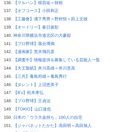
【マルハン】韓昌祐＝韓裕
【オフコース】小田和正
【工藤會】溝下秀男＝野村悟＝田上文雄
【オードリー】春日俊彰
神奈川県横浜市港北区の大豪邸
【プロ野球】落合博満
【漫画家】荒木飛呂彦
【調査中】情報提供を募集している芸能人一覧
【大王製紙】井川高雄＝井川意高
【三共】毒島邦雄＝毒島秀行
【タレント】上沼恵美子
【B’z】松本孝弘
【プロ野球】王貞治
【TOKIO】山口達也
日本の「ウラ大金持ち」100人の自宅
【ジャパネットたかた】高田明＝高田旭人