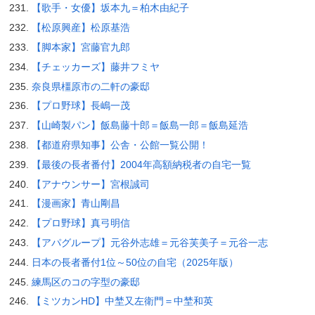
【歌手・女優】坂本九＝柏木由紀子
【松原興産】松原基浩
【脚本家】宮藤官九郎
【チェッカーズ】藤井フミヤ
奈良県橿原市の二軒の豪邸
【プロ野球】長嶋一茂
【山崎製パン】飯島藤十郎＝飯島一郎＝飯島延浩
【都道府県知事】公舎・公館一覧公開！
【最後の長者番付】2004年高額納税者の自宅一覧
【アナウンサー】宮根誠司
【漫画家】青山剛昌
【プロ野球】真弓明信
【アパグループ】元谷外志雄＝元谷芙美子＝元谷一志
日本の長者番付1位～50位の自宅（2025年版）
練馬区のコの字型の豪邸
【ミツカンHD】中埜又左衛門＝中埜和英