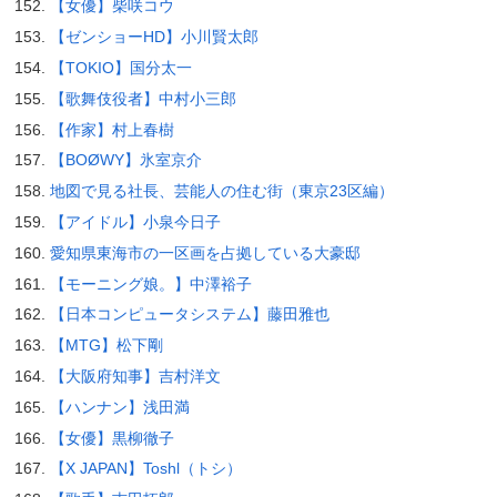
【女優】柴咲コウ
【ゼンショーHD】小川賢太郎
【TOKIO】国分太一
【歌舞伎役者】中村小三郎
【作家】村上春樹
【BOØWY】氷室京介
地図で見る社長、芸能人の住む街（東京23区編）
【アイドル】小泉今日子
愛知県東海市の一区画を占拠している大豪邸
【モーニング娘。】中澤裕子
【日本コンピュータシステム】藤田雅也
【MTG】松下剛
【大阪府知事】吉村洋文
【ハンナン】浅田満
【女優】黒柳徹子
【X JAPAN】Toshl（トシ）