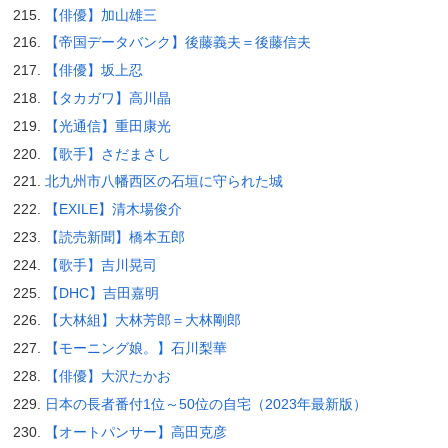
【俳優】加山雄三
【帝国データバンク】後藤義夫＝後藤信夫
【俳優】坂上忍
【タカガワ】高川晶
【光通信】重田康光
【歌手】さだまさし
北九州市八幡西区の石垣に守られた城
【EXILE】清木場俊介
【読売新聞】橋本五郎
【歌手】吉川晃司
【DHC】吉田嘉明
【大林組】大林芳郎＝大林剛郎
【モーニング娘。】石川梨華
【俳優】大沢たかお
日本の長者番付1位～50位の自宅（2023年最新版）
【オートパンサー】高田克彦