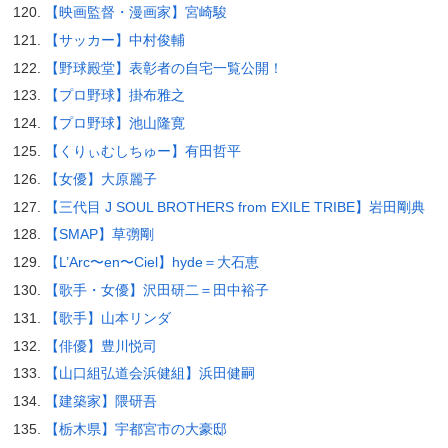
【映画監督・漫画家】宮崎駿
【サッカー】中村俊輔
【野球殿堂】表彰者の自宅一覧公開！
【プロ野球】掛布雅之
【プロ野球】池山隆寛
【くりぃむしちゅー】有田哲平
【女優】大原麗子
【三代目 J SOUL BROTHERS from EXILE TRIBE】岩田剛典
【SMAP】草彅剛
【L’Arc〜en〜Ciel】hyde＝大石恵
【歌手・女優】沢田研二＝田中裕子
【歌手】山本リンダ
【俳優】豊川悦司
【山口組弘道会浜健組】浜田健嗣
【建築家】隈研吾
【栃木県】宇都宮市の大豪邸