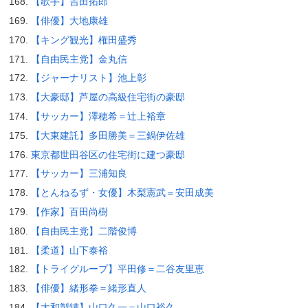
【歌手】吉田拓郎
【俳優】大地康雄
【キング観光】権田盛秀
【自由民主党】金丸信
【ジャーナリスト】池上彰
【大豪邸】芦屋の高級住宅街の豪邸
【サッカー】澤穂希＝辻上裕章
【大東建託】多田勝美＝三鍋伊佐雄
東京都世田谷区の住宅街に建つ豪邸
【サッカー】三浦知良
【とんねるず・女優】木梨憲武＝安田成美
【作家】百田尚樹
【自由民主党】二階俊博
【柔道】山下泰裕
【トライグループ】平田修＝二谷友里恵
【俳優】緒形拳＝緒形直人
【大和製罐】山口久一＝山口裕久