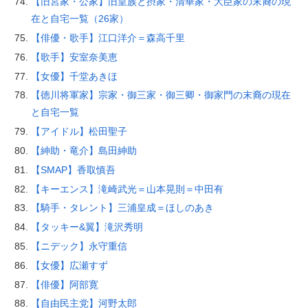
【旧宮家・公家】旧皇族と摂家・清華家・大臣家の末裔の現
在と自宅一覧（26家）
【俳優・歌手】江口洋介＝森高千里
【歌手】安室奈美恵
【女優】千堂あきほ
【徳川将軍家】宗家・御三家・御三卿・御家門の末裔の現在
と自宅一覧
【アイドル】松田聖子
【紳助・竜介】島田紳助
【SMAP】香取慎吾
【キーエンス】滝崎武光＝山本晃則＝中田有
【騎手・タレント】三浦皇成＝ほしのあき
【タッキー&翼】滝沢秀明
【ニデック】永守重信
【女優】広瀬すず
【俳優】阿部寛
【自由民主党】河野太郎