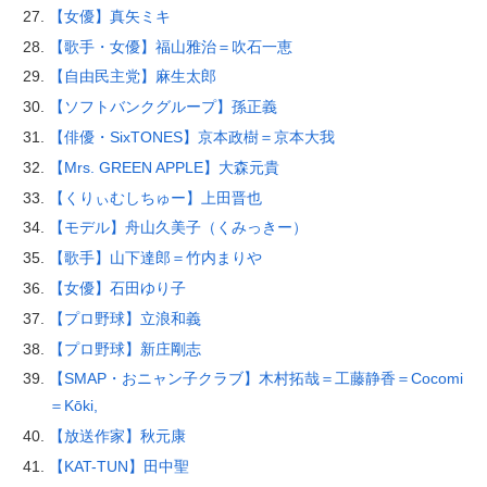
【女優】真矢ミキ
【歌手・女優】福山雅治＝吹石一恵
【自由民主党】麻生太郎
【ソフトバンクグループ】孫正義
【俳優・SixTONES】京本政樹＝京本大我
【Mrs. GREEN APPLE】大森元貴
【くりぃむしちゅー】上田晋也
【モデル】舟山久美子（くみっきー）
【歌手】山下達郎＝竹内まりや
【女優】石田ゆり子
【プロ野球】立浪和義
【プロ野球】新庄剛志
【SMAP・おニャン子クラブ】木村拓哉＝工藤静香＝Cocomi
＝Kōki,
【放送作家】秋元康
【KAT-TUN】田中聖