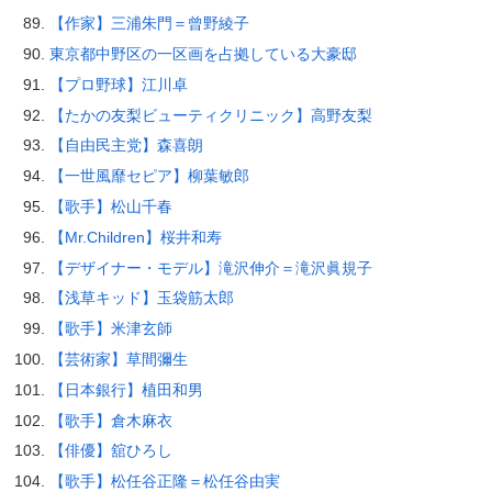
【作家】三浦朱門＝曾野綾子
東京都中野区の一区画を占拠している大豪邸
【プロ野球】江川卓
【たかの友梨ビューティクリニック】高野友梨
【自由民主党】森喜朗
【一世風靡セピア】柳葉敏郎
【歌手】松山千春
【Mr.Children】桜井和寿
【デザイナー・モデル】滝沢伸介＝滝沢眞規子
【浅草キッド】玉袋筋太郎
【歌手】米津玄師
【芸術家】草間彌生
【日本銀行】植田和男
【歌手】倉木麻衣
【俳優】舘ひろし
【歌手】松任谷正隆＝松任谷由実