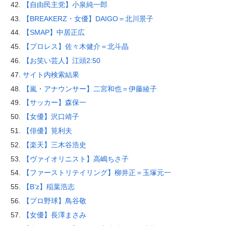
【自由民主党】小泉純一郎
【BREAKERZ・女優】DAIGO＝北川景子
【SMAP】中居正広
【プロレス】佐々木健介＝北斗晶
【お笑い芸人】江頭2:50
サイト内検索結果
【嵐・アナウンサー】二宮和也＝伊藤綾子
【サッカー】森保一
【女優】沢口靖子
【俳優】筧利夫
【楽天】三木谷浩史
【ヴァイオリニスト】高嶋ちさ子
【ファーストリテイリング】柳井正＝玉塚元一
【B’z】稲葉浩志
【プロ野球】鳥谷敬
【女優】長澤まさみ