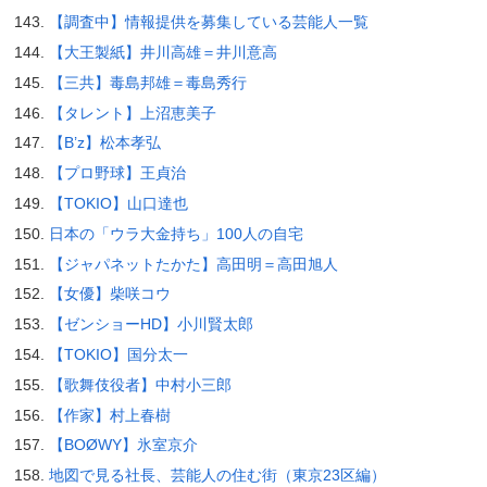
【調査中】情報提供を募集している芸能人一覧
【大王製紙】井川高雄＝井川意高
【三共】毒島邦雄＝毒島秀行
【タレント】上沼恵美子
【B’z】松本孝弘
【プロ野球】王貞治
【TOKIO】山口達也
日本の「ウラ大金持ち」100人の自宅
【ジャパネットたかた】高田明＝高田旭人
【女優】柴咲コウ
【ゼンショーHD】小川賢太郎
【TOKIO】国分太一
【歌舞伎役者】中村小三郎
【作家】村上春樹
【BOØWY】氷室京介
地図で見る社長、芸能人の住む街（東京23区編）