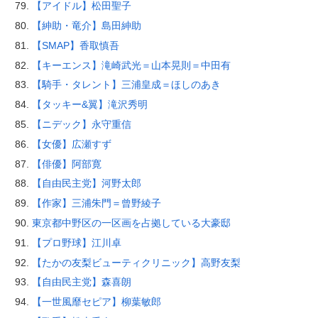
【アイドル】松田聖子
【紳助・竜介】島田紳助
【SMAP】香取慎吾
【キーエンス】滝崎武光＝山本晃則＝中田有
【騎手・タレント】三浦皇成＝ほしのあき
【タッキー&翼】滝沢秀明
【ニデック】永守重信
【女優】広瀬すず
【俳優】阿部寛
【自由民主党】河野太郎
【作家】三浦朱門＝曾野綾子
東京都中野区の一区画を占拠している大豪邸
【プロ野球】江川卓
【たかの友梨ビューティクリニック】高野友梨
【自由民主党】森喜朗
【一世風靡セピア】柳葉敏郎