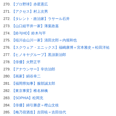
【プロ野球】赤星憲広
【アクセス】村上次男
【タレント・政治家】ラサール石井
【山口組平井一家】薄葉政嘉
【鈴与HD】鈴木与平
【稲川会山川一家】清田次郎＝内堀和也
【スクウェア・エニックス】福嶋康博＝宮本雅史＝松田洋祐
【ヒノキヤグループ】黒須新治郎
【俳優】火野正平
【アナウンサー】辛坊治郎
【画家】絹谷幸二
【福岡県知事】服部誠太郎
【東京事変】椎名林檎
【SOPHIA】松岡充
【俳優】綿引勝彦＝樫山文枝
【梅乃宿酒造】吉田暁＝吉田佳代