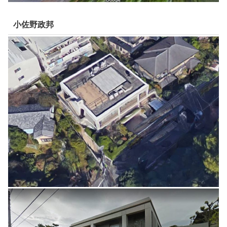
小佐野政邦