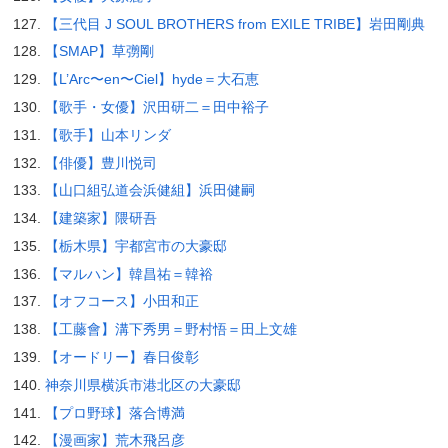
【三代目 J SOUL BROTHERS from EXILE TRIBE】岩田剛典
【SMAP】草彅剛
【L’Arc〜en〜Ciel】hyde＝大石恵
【歌手・女優】沢田研二＝田中裕子
【歌手】山本リンダ
【俳優】豊川悦司
【山口組弘道会浜健組】浜田健嗣
【建築家】隈研吾
【栃木県】宇都宮市の大豪邸
【マルハン】韓昌祐＝韓裕
【オフコース】小田和正
【工藤會】溝下秀男＝野村悟＝田上文雄
【オードリー】春日俊彰
神奈川県横浜市港北区の大豪邸
【プロ野球】落合博満
【漫画家】荒木飛呂彦