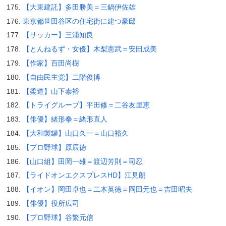
【大東建託】多田勝美＝三鍋伊佐雄
東京都世田谷区の住宅街に建つ豪邸
【サッカー】三浦知良
【とんねるず・女優】木梨憲武＝安田成美
【作家】百田尚樹
【自由民主党】二階俊博
【柔道】山下泰裕
【トライグループ】平田修＝二谷友里恵
【俳優】緒形拳＝緒形直人
【大和製罐】山口久一＝山口裕久
【プロ野球】原辰徳
【山口組】田岡一雄＝渡辺芳則＝司忍
【ライドオンエクスプレスHD】江見朗
【イオン】岡田卓也＝二木英徳＝岡田元也＝吉田昭夫
【俳優】役所広司
【プロ野球】谷繁元信