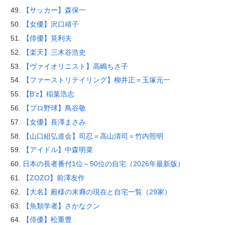
【サッカー】森保一
【女優】沢口靖子
【俳優】筧利夫
【楽天】三木谷浩史
【ヴァイオリニスト】高嶋ちさ子
【ファーストリテイリング】柳井正＝玉塚元一
【B’z】稲葉浩志
【プロ野球】鳥谷敬
【女優】長澤まさみ
【山口組弘道会】司忍＝高山清司＝竹内照明
【アイドル】中森明菜
日本の長者番付1位～50位の自宅（2026年最新版）
【ZOZO】前澤友作
【大名】殿様の末裔の現在と自宅一覧（29家）
【魚類学者】さかなクン
【俳優】松重豊