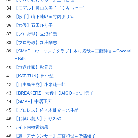
【モデル】舟山久美子（くみっきー）
【歌手】山下達郎＝竹内まりや
【女優】石田ゆり子
【プロ野球】立浪和義
【プロ野球】新庄剛志
【SMAP・おニャン子クラブ】木村拓哉＝工藤静香＝Cocomi
＝Kōki,
【放送作家】秋元康
【KAT-TUN】田中聖
【自由民主党】小泉純一郎
【BREAKERZ・女優】DAIGO＝北川景子
【SMAP】中居正広
【プロレス】佐々木健介＝北斗晶
【お笑い芸人】江頭2:50
サイト内検索結果
【嵐・アナウンサー】二宮和也＝伊藤綾子