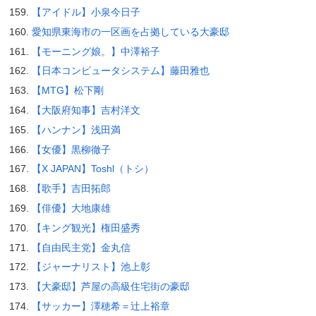
【アイドル】小泉今日子
愛知県東海市の一区画を占拠している大豪邸
【モーニング娘。】中澤裕子
【日本コンピュータシステム】藤田雅也
【MTG】松下剛
【大阪府知事】吉村洋文
【ハンナン】浅田満
【女優】黒柳徹子
【X JAPAN】Toshl（トシ）
【歌手】吉田拓郎
【俳優】大地康雄
【キング観光】権田盛秀
【自由民主党】金丸信
【ジャーナリスト】池上彰
【大豪邸】芦屋の高級住宅街の豪邸
【サッカー】澤穂希＝辻上裕章