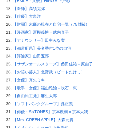
【EXILE・女優】HIRO＝上戸彩
【医師】高須克弥
【俳優】大泉洋
【財閥】末裔の現在と自宅一覧（75財閥）
【漫画家】冨樫義博＝武内直子
【アナウンサー】田中みな実
【都道府県】長者番付1位の自宅
【評論家】山田五郎
【サザンオールスターズ】桑田佳祐＝原由子
【お笑い芸人】北野武（ビートたけし）
【女優】真矢ミキ
【歌手・女優】福山雅治＝吹石一恵
【自由民主党】麻生太郎
【ソフトバンクグループ】孫正義
【俳優・SixTONES】京本政樹＝京本大我
【Mrs. GREEN APPLE】大森元貴
【くりぃむしちゅー】上田晋也