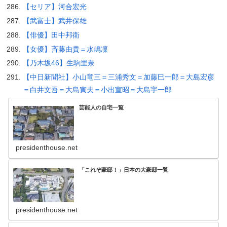
【セリア】河合宏光
【武富士】武井保雄
【俳優】田中邦衛
【女優】斉藤由貴＝水嶋凜
【乃木坂46】生駒里奈
【中日新聞社】小山竜三＝三浦秀文＝加藤巳一郎＝大島宏彦
＝白井文吾＝大島寅夫＝小出宣昭＝大島宇一郎
芸能人の自宅一覧
presidenthouse.net
「これぞ豪邸！」日本の大豪邸一覧
presidenthouse.net