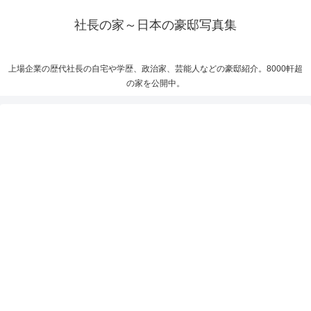
社長の家～日本の豪邸写真集
上場企業の歴代社長の自宅や学歴、政治家、芸能人などの豪邸紹介。8000軒超
の家を公開中。