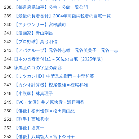
【都道府県知事】公舎・公館一覧公開！
【最後の長者番付】2004年高額納税者の自宅一覧
【アナウンサー】宮根誠司
【漫画家】青山剛昌
【プロ野球】真弓明信
【アパグループ】元谷外志雄＝元谷芙美子＝元谷一志
日本の長者番付1位～50位の自宅（2025年版）
練馬区のコの字型の豪邸
【ミツカンHD】中埜又左衛門＝中埜和英
【カシオ計算機】樫尾俊雄＝樫尾和雄
【小説家】林真理子
【V6・女優】井ノ原快彦＝瀬戸朝香
【俳優】松田優作＝松田美由紀
【歌手】西城秀樹
【俳優】堤真一
【俳優】八嶋智人＝宮下今日子