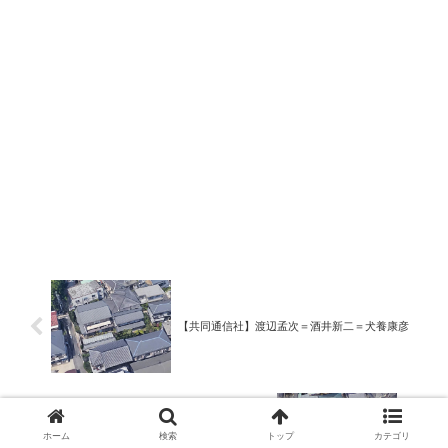
【共同通信社】渡辺孟次＝酒井新二＝犬養康彦
ホーム
検索
トップ
カテゴリ
【森友学園】籠池康典＝籠池千浪