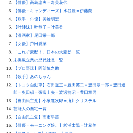
【俳優】高島忠夫＝寿美花代
【俳優・キャンディーズ】水谷豊＝伊藤蘭
【歌手・俳優】美輪明宏
【叶姉妹】叶恭子＝叶美香
【漫画家】尾田栄一郎
【女優】芦田愛菜
「これぞ豪邸！」日本の大豪邸一覧
未掲載企業の歴代社長一覧
【プロ野球】阿部慎之助
【歌手】あのちゃん
【トヨタ自動車】石田退三＝豊田英二＝豊田章一郎＝豊田達
郎＝奥田碩＝張富士夫＝渡辺捷昭＝豊田章男
【自由民主党】小泉進次郎＝滝川クリステル
芸能人の自宅一覧
【自由民主党】高市早苗
【俳優・モーニング娘。】杉浦太陽＝辻希美