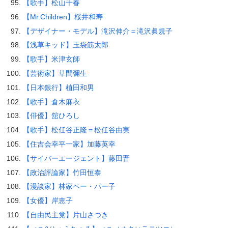
【歌手】松山千春
【Mr.Children】桜井和寿
【デザイナー・モデル】滝沢伸介＝滝沢眞規子
【浅草キッド】玉袋筋太郎
【歌手】米津玄師
【芸術家】草間彌生
【日本銀行】植田和男
【歌手】倉木麻衣
【俳優】舘ひろし
【歌手】松任谷正隆＝松任谷由実
【住吉会幸平一家】加藤英幸
【サイバーエージェント】藤田晋
【政治評論家】竹田恒泰
【漫談家】林家ペー・パー子
【女優】岸恵子
【自由民主党】片山さつき