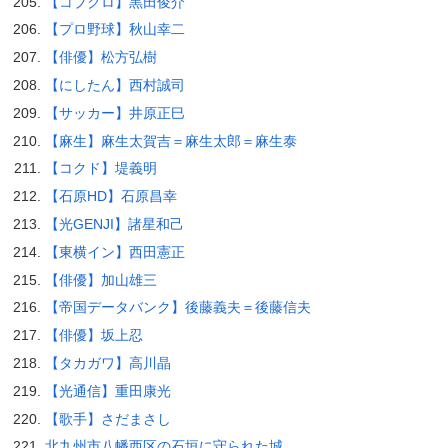
【コブクロ】黒田俊介
【プロ野球】秋山幸二
【俳優】松方弘樹
【にしたん】西村誠司
【サッカー】井原正巳
【麻生】麻生太賀吉＝麻生太郎＝麻生泰
【コクド】堤義明
【石原HD】石原昌幸
【光GENJI】諸星和己
【東横イン】西田憲正
【俳優】加山雄三
【帝国データバンク】後藤義夫＝後藤信夫
【俳優】坂上忍
【タカガワ】高川晶
【光通信】重田康光
【歌手】さだまさし
北九州市八幡西区の石垣に守られた城