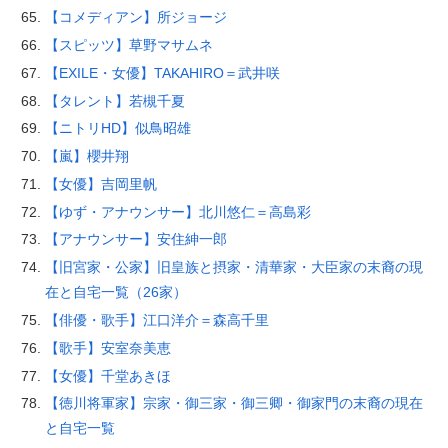
【コメディアン】所ジョージ
【スピッツ】草野マサムネ
【EXILE・女優】TAKAHIRO＝武井咲
【タレント】若槻千夏
【ニトリHD】似鳥昭雄
【嵐】櫻井翔
【女優】吉岡里帆
【ゆず・アナウンサー】北川悠仁＝高島彩
【アナウンサー】安住紳一郎
【旧宮家・公家】旧皇族と摂家・清華家・大臣家の末裔の現
在と自宅一覧（26家）
【俳優・歌手】江口洋介＝森高千里
【歌手】安室奈美恵
【女優】千堂あきほ
【徳川将軍家】宗家・御三家・御三卿・御家門の末裔の現在
と自宅一覧