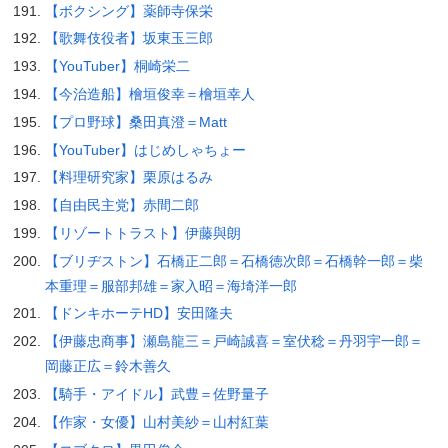
【ボクシング】薬師寺保栄
【歌舞伎役者】坂東玉三郎
【YouTuber】桐崎栄二
【今治造船】檜垣俊幸＝檜垣幸人
【プロ野球】桑田真澄＝Matt
【YouTuber】はじめしゃちょー
【料理研究家】栗原はるみ
【自由民主党】赤間二郎
【リゾートトラスト】伊藤與朗
【ブリヂストン】石橋正二郎＝石橋徳次郎＝石橋幹一郎＝柴
本重理＝服部邦雄＝家入昭＝海埼洋一郎
【ドンキホーテHD】安田隆夫
【伊藤忠商事】瀬島龍三＝戸崎誠喜＝室伏稔＝丹羽宇一郎＝
岡藤正広＝鈴木善久
【騎手・アイドル】武豊＝佐野量子
【作家・女優】山村美紗＝山村紅葉