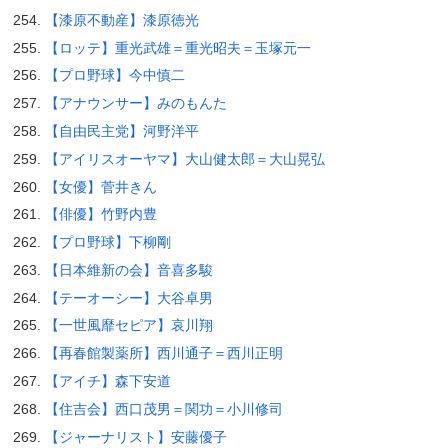
【漆原不動産】漆原徳光
【ロッテ】重光武雄＝重光昭夫＝玉塚元一
【プロ野球】今中慎二
【アナウンサー】みのもんた
【自由民主党】河野洋平
【アイリスオーヤマ】大山健太郎＝大山晃弘
【女優】菅井きん
【俳優】竹野内豊
【プロ野球】下柳剛
【日本維新の会】音喜多駿
【テーオーシー】大谷卓男
【一世風靡セピア】哀川翔
【再春館製薬所】西川通子＝西川正明
【アイチ】森下安道
【住吉会】西口茂男＝関功＝小川修司
【ジャーナリスト】安藤優子