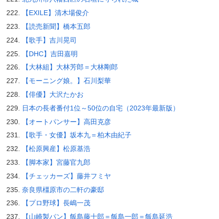
【EXILE】清木場俊介
【読売新聞】橋本五郎
【歌手】吉川晃司
【DHC】吉田嘉明
【大林組】大林芳郎＝大林剛郎
【モーニング娘。】石川梨華
【俳優】大沢たかお
日本の長者番付1位～50位の自宅（2023年最新版）
【オートパンサー】高田克彦
【歌手・女優】坂本九＝柏木由紀子
【松原興産】松原基浩
【脚本家】宮藤官九郎
【チェッカーズ】藤井フミヤ
奈良県橿原市の二軒の豪邸
【プロ野球】長嶋一茂
【山崎製パン】飯島藤十郎＝飯島一郎＝飯島延浩