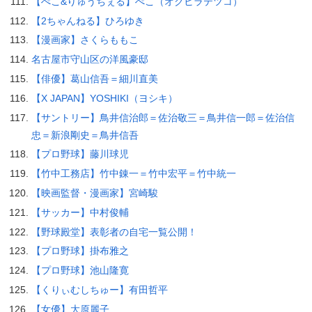
【ぺこ&りゅうちぇる】ぺこ（オクヒラテツコ）
【2ちゃんねる】ひろゆき
【漫画家】さくらももこ
名古屋市守山区の洋風豪邸
【俳優】葛山信吾＝細川直美
【X JAPAN】YOSHIKI（ヨシキ）
【サントリー】鳥井信治郎＝佐治敬三＝鳥井信一郎＝佐治信
忠＝新浪剛史＝鳥井信吾
【プロ野球】藤川球児
【竹中工務店】竹中錬一＝竹中宏平＝竹中統一
【映画監督・漫画家】宮崎駿
【サッカー】中村俊輔
【野球殿堂】表彰者の自宅一覧公開！
【プロ野球】掛布雅之
【プロ野球】池山隆寛
【くりぃむしちゅー】有田哲平
【女優】大原麗子