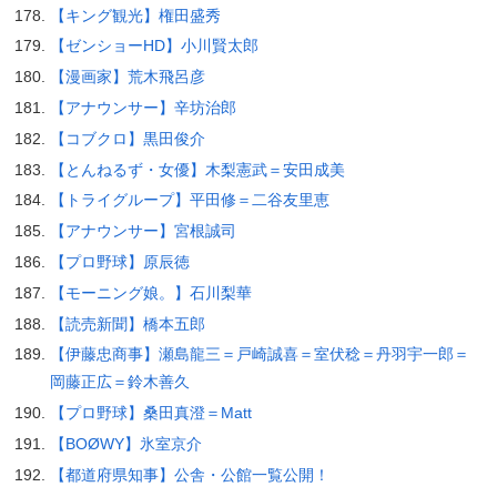
【キング観光】権田盛秀
【ゼンショーHD】小川賢太郎
【漫画家】荒木飛呂彦
【アナウンサー】辛坊治郎
【コブクロ】黒田俊介
【とんねるず・女優】木梨憲武＝安田成美
【トライグループ】平田修＝二谷友里恵
【アナウンサー】宮根誠司
【プロ野球】原辰徳
【モーニング娘。】石川梨華
【読売新聞】橋本五郎
【伊藤忠商事】瀬島龍三＝戸崎誠喜＝室伏稔＝丹羽宇一郎＝
岡藤正広＝鈴木善久
【プロ野球】桑田真澄＝Matt
【BOØWY】氷室京介
【都道府県知事】公舎・公館一覧公開！