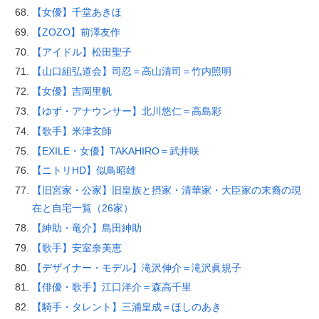
【女優】千堂あきほ
【ZOZO】前澤友作
【アイドル】松田聖子
【山口組弘道会】司忍＝高山清司＝竹内照明
【女優】吉岡里帆
【ゆず・アナウンサー】北川悠仁＝高島彩
【歌手】米津玄師
【EXILE・女優】TAKAHIRO＝武井咲
【ニトリHD】似鳥昭雄
【旧宮家・公家】旧皇族と摂家・清華家・大臣家の末裔の現
在と自宅一覧（26家）
【紳助・竜介】島田紳助
【歌手】安室奈美恵
【デザイナー・モデル】滝沢伸介＝滝沢眞規子
【俳優・歌手】江口洋介＝森高千里
【騎手・タレント】三浦皇成＝ほしのあき