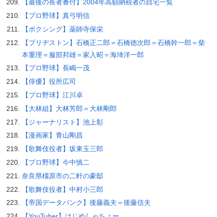
【最後の長者番付】2004年高額納税者の自宅一覧
【プロ野球】真弓明信
【ボクシング】薬師寺保栄
【ブリヂストン】石橋正二郎＝石橋徳次郎＝石橋幹一郎＝柴
本重理＝服部邦雄＝家入昭＝海埼洋一郎
【プロ野球】長嶋一茂
【俳優】役所広司
【プロ野球】江川卓
【大林組】大林芳郎＝大林剛郎
【ジャーナリスト】池上彰
【漫画家】青山剛昌
【歌舞伎役者】坂東玉三郎
【プロ野球】今中慎二
奈良県橿原市の二軒の豪邸
【歌舞伎役者】中村小三郎
【帝国データバンク】後藤義夫＝後藤信夫
【YouTuber】はじめしゃちょー