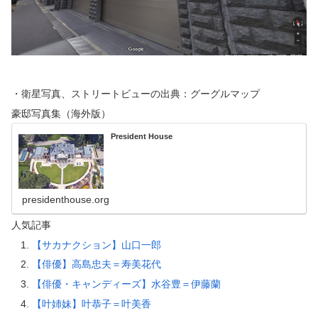
・衛星写真、ストリートビューの出典：グーグルマップ
豪邸写真集（海外版）
President House
presidenthouse.org
人気記事
【サカナクション】山口一郎
【俳優】高島忠夫＝寿美花代
【俳優・キャンディーズ】水谷豊＝伊藤蘭
【叶姉妹】叶恭子＝叶美香