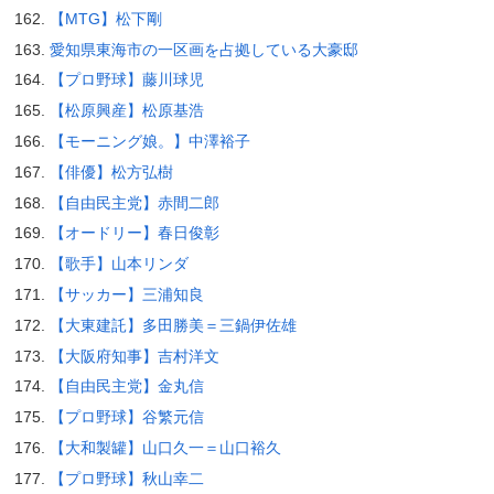
【MTG】松下剛
愛知県東海市の一区画を占拠している大豪邸
【プロ野球】藤川球児
【松原興産】松原基浩
【モーニング娘。】中澤裕子
【俳優】松方弘樹
【自由民主党】赤間二郎
【オードリー】春日俊彰
【歌手】山本リンダ
【サッカー】三浦知良
【大東建託】多田勝美＝三鍋伊佐雄
【大阪府知事】吉村洋文
【自由民主党】金丸信
【プロ野球】谷繁元信
【大和製罐】山口久一＝山口裕久
【プロ野球】秋山幸二