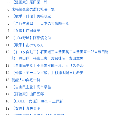
【漫画家】尾田栄一郎
未掲載企業の歴代社長一覧
【歌手・俳優】美輪明宏
「これぞ豪邸！」日本の大豪邸一覧
【女優】芦田愛菜
【プロ野球】阿部慎之助
【歌手】あのちゃん
【トヨタ自動車】石田退三＝豊田英二＝豊田章一郎＝豊田達
郎＝奥田碩＝張富士夫＝渡辺捷昭＝豊田章男
【自由民主党】小泉進次郎＝滝川クリステル
【俳優・モーニング娘。】杉浦太陽＝辻希美
芸能人の自宅一覧
【自由民主党】高市早苗
【評論家】山田五郎
【EXILE・女優】HIRO＝上戸彩
【女優】真矢ミキ