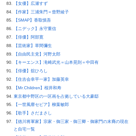
【女優】広瀬すず
【作家】三浦朱門＝曾野綾子
【SMAP】香取慎吾
【ニデック】永守重信
【俳優】阿部寛
【芸術家】草間彌生
【自由民主党】河野太郎
【キーエンス】滝崎武光＝山本晃則＝中田有
【俳優】舘ひろし
【住吉会幸平一家】加藤英幸
【Mr.Children】桜井和寿
東京都中野区の一区画を占拠している大豪邸
【一世風靡セピア】柳葉敏郎
【歌手】さだまさし
【徳川将軍家】宗家・御三家・御三卿・御家門の末裔の現在
と自宅一覧