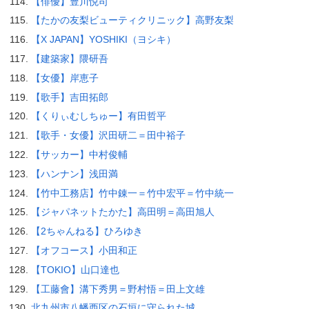
【俳優】豊川悦司
【たかの友梨ビューティクリニック】高野友梨
【X JAPAN】YOSHIKI（ヨシキ）
【建築家】隈研吾
【女優】岸恵子
【歌手】吉田拓郎
【くりぃむしちゅー】有田哲平
【歌手・女優】沢田研二＝田中裕子
【サッカー】中村俊輔
【ハンナン】浅田満
【竹中工務店】竹中錬一＝竹中宏平＝竹中統一
【ジャパネットたかた】高田明＝高田旭人
【2ちゃんねる】ひろゆき
【オフコース】小田和正
【TOKIO】山口達也
【工藤會】溝下秀男＝野村悟＝田上文雄
北九州市八幡西区の石垣に守られた城