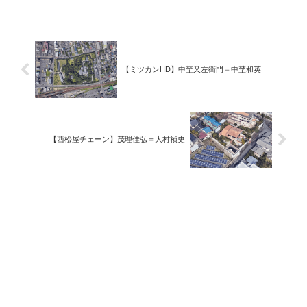
【ミツカンHD】中埜又左衛門＝中埜和英
【西松屋チェーン】茂理佳弘＝大村禎史