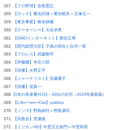
【プロ野球】赤星憲広
【ロッテ】重光武雄＝重光昭夫＝玉塚元一
【東京事変】椎名林檎
【テーオーシー】大谷卓男
【GMOインターネット】熊谷正寿
【歴代総理大臣】子孫の現在と自宅一覧
【プロレス】武藤敬司
【伊藤園】本庄八郎
【俳優】火野正平
【ジャーナリスト】安藤優子
【俳優】堤真一
日本の長者番付1位～50位の自宅（2023年最新版）
【L’Arc〜en〜Ciel】yukihiro
【ノジマ】野島絹代＝野島廣司
【共政会】荒瀬進
【ミツカンHD】中埜又左衛門＝中埜和英