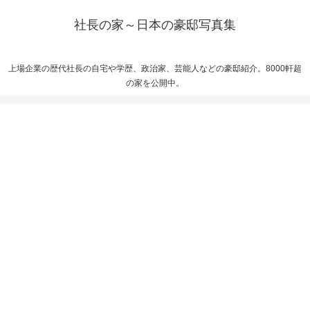
社長の家～日本の豪邸写真集
上場企業の歴代社長の自宅や学歴、政治家、芸能人などの豪邸紹介。8000軒超
の家を公開中。