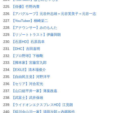
【俳優】竹野内豊
【アパグループ】元谷外志雄＝元谷芙美子＝元谷一志
【YouTuber】桐崎栄二
【アナウンサー】みのもんた
【リゾートトラスト】伊藤與朗
【石原HD】石原昌幸
【DHC】吉田嘉明
【プロ野球】下柳剛
【脚本家】宮藤官九郎
【EXILE】清木場俊介
【自由民主党】河野洋平
【セリア】河合宏光
【山口組平井一家】薄葉政嘉
【武富士】武井保雄
【ライドオンエクスプレスHD】江見朗
【稲川会山川一家】清田次郎＝内堀和也