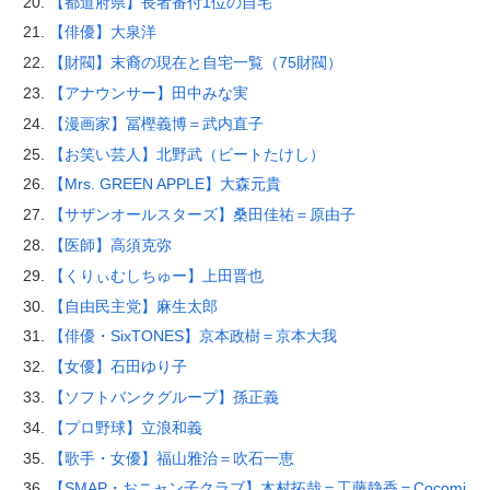
【都道府県】長者番付1位の自宅
【俳優】大泉洋
【財閥】末裔の現在と自宅一覧（75財閥）
【アナウンサー】田中みな実
【漫画家】冨樫義博＝武内直子
【お笑い芸人】北野武（ビートたけし）
【Mrs. GREEN APPLE】大森元貴
【サザンオールスターズ】桑田佳祐＝原由子
【医師】高須克弥
【くりぃむしちゅー】上田晋也
【自由民主党】麻生太郎
【俳優・SixTONES】京本政樹＝京本大我
【女優】石田ゆり子
【ソフトバンクグループ】孫正義
【プロ野球】立浪和義
【歌手・女優】福山雅治＝吹石一恵
【SMAP・おニャン子クラブ】木村拓哉＝工藤静香＝Cocomi