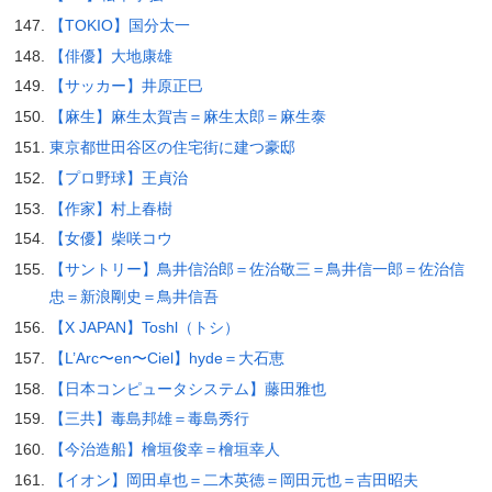
【TOKIO】国分太一
【俳優】大地康雄
【サッカー】井原正巳
【麻生】麻生太賀吉＝麻生太郎＝麻生泰
東京都世田谷区の住宅街に建つ豪邸
【プロ野球】王貞治
【作家】村上春樹
【女優】柴咲コウ
【サントリー】鳥井信治郎＝佐治敬三＝鳥井信一郎＝佐治信
忠＝新浪剛史＝鳥井信吾
【X JAPAN】Toshl（トシ）
【L’Arc〜en〜Ciel】hyde＝大石恵
【日本コンピュータシステム】藤田雅也
【三共】毒島邦雄＝毒島秀行
【今治造船】檜垣俊幸＝檜垣幸人
【イオン】岡田卓也＝二木英徳＝岡田元也＝吉田昭夫