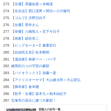
【女優】斉藤由貴＝水嶋凜
【住吉会】西口茂男＝関功＝小川修司
【ゴルフ】渋野日向子
【女優】菅井きん
【俳優】八嶋智人＝宮下今日子
【画家】絹谷幸二
【ビッグモーター】兼重宏行
【自由民主党】松本剛明
【漫談家】林家ペー・パー子
練馬区のコの字型の豪邸
【パイオラックス】加藤一彦
【アイリスオーヤマ】大山健太郎＝大山晃弘
【脚本家】倉本聰
【歌手・女優】坂本九＝柏木由紀子
宝塚市の高台に建つ大豪邸！
芸能人の自宅一覧