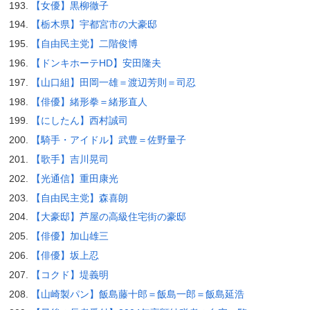
【女優】黒柳徹子
【栃木県】宇都宮市の大豪邸
【自由民主党】二階俊博
【ドンキホーテHD】安田隆夫
【山口組】田岡一雄＝渡辺芳則＝司忍
【俳優】緒形拳＝緒形直人
【にしたん】西村誠司
【騎手・アイドル】武豊＝佐野量子
【歌手】吉川晃司
【光通信】重田康光
【自由民主党】森喜朗
【大豪邸】芦屋の高級住宅街の豪邸
【俳優】加山雄三
【俳優】坂上忍
【コクド】堤義明
【山崎製パン】飯島藤十郎＝飯島一郎＝飯島延浩