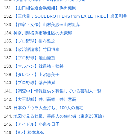
【山口組弘道会浜健組】浜田健嗣
【三代目 J SOUL BROTHERS from EXILE TRIBE】岩田剛典
【作家・女優】山村美紗＝山村紅葉
神奈川県横浜市港北区の大豪邸
【プロ野球】掛布雅之
【政治評論家】竹田恒泰
【プロ野球】池山隆寛
【マルハン】韓昌祐＝韓裕
【タレント】上沼恵美子
【プロ野球】落合博満
【調査中】情報提供を募集している芸能人一覧
【大王製紙】井川高雄＝井川意高
日本の「ウラ大金持ち」100人の自宅
地図で見る社長、芸能人の住む街（東京23区編）
【アイドル】小泉今日子
【B’z】松本孝弘