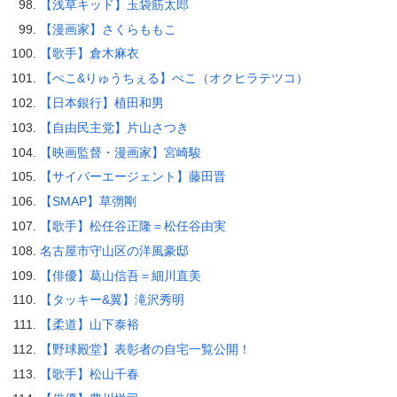
【浅草キッド】玉袋筋太郎
【漫画家】さくらももこ
【歌手】倉木麻衣
【ぺこ&りゅうちぇる】ぺこ（オクヒラテツコ）
【日本銀行】植田和男
【自由民主党】片山さつき
【映画監督・漫画家】宮崎駿
【サイバーエージェント】藤田晋
【SMAP】草彅剛
【歌手】松任谷正隆＝松任谷由実
名古屋市守山区の洋風豪邸
【俳優】葛山信吾＝細川直美
【タッキー&翼】滝沢秀明
【柔道】山下泰裕
【野球殿堂】表彰者の自宅一覧公開！
【歌手】松山千春