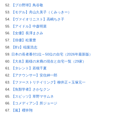
【プロ野球】鳥谷敬
【モデル】舟山久美子（くみっきー）
【ヴァイオリニスト】高嶋ちさ子
【アイドル】中森明菜
【女優】長澤まさみ
【俳優】松重豊
【B’z】稲葉浩志
日本の長者番付1位～50位の自宅（2026年最新版）
【大名】殿様の末裔の現在と自宅一覧（29家）
【タレント】若槻千夏
【アナウンサー】安住紳一郎
【ファーストリテイリング】柳井正＝玉塚元一
【魚類学者】さかなクン
【スピッツ】草野マサムネ
【コメディアン】所ジョージ
【嵐】櫻井翔