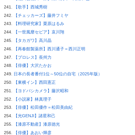
【歌手】西城秀樹
【チェッカーズ】藤井フミヤ
【料理研究家】栗原はるみ
【一世風靡セピア】哀川翔
【タカガワ】高川晶
【再春館製薬所】西川通子＝西川正明
【プロレス】長州力
【俳優】大沢たかお
日本の長者番付1位～50位の自宅（2025年版）
【東横イン】西田憲正
【ヨドバシカメラ】藤沢昭和
【小説家】林真理子
【俳優】松田優作＝松田美由紀
【光GENJI】諸星和己
【漆原不動産】漆原徳光
【俳優】あおい輝彦