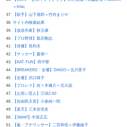
＝Kōki,
【歌手】山下達郎＝竹内まりや
サイト内検索結果
【放送作家】秋元康
【プロ野球】新庄剛志
【俳優】筧利夫
【サッカー】森保一
【KAT-TUN】田中聖
【BREAKERZ・女優】DAIGO＝北川景子
【女優】沢口靖子
【プロレス】佐々木健介＝北斗晶
【お笑い芸人】江頭2:50
【自由民主党】小泉純一郎
【楽天】三木谷浩史
【SMAP】中居正広
【嵐・アナウンサー】二宮和也＝伊藤綾子