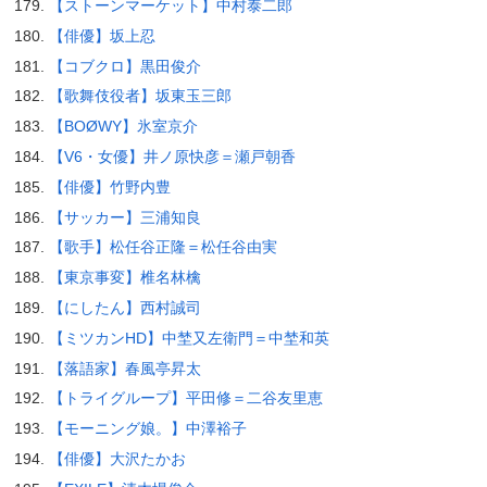
【ストーンマーケット】中村泰二郎
【俳優】坂上忍
【コブクロ】黒田俊介
【歌舞伎役者】坂東玉三郎
【BOØWY】氷室京介
【V6・女優】井ノ原快彦＝瀬戸朝香
【俳優】竹野内豊
【サッカー】三浦知良
【歌手】松任谷正隆＝松任谷由実
【東京事変】椎名林檎
【にしたん】西村誠司
【ミツカンHD】中埜又左衛門＝中埜和英
【落語家】春風亭昇太
【トライグループ】平田修＝二谷友里恵
【モーニング娘。】中澤裕子
【俳優】大沢たかお