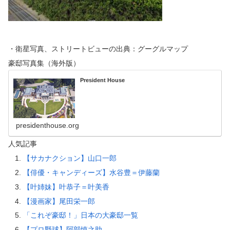
・衛星写真、ストリートビューの出典：グーグルマップ
豪邸写真集（海外版）
President House
presidenthouse.org
人気記事
【サカナクション】山口一郎
【俳優・キャンディーズ】水谷豊＝伊藤蘭
【叶姉妹】叶恭子＝叶美香
【漫画家】尾田栄一郎
「これぞ豪邸！」日本の大豪邸一覧
【プロ野球】阿部慎之助