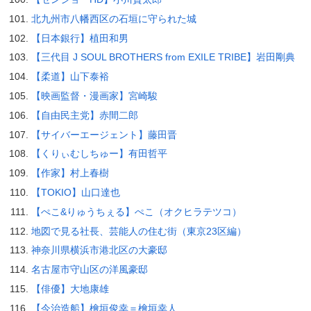
北九州市八幡西区の石垣に守られた城
【日本銀行】植田和男
【三代目 J SOUL BROTHERS from EXILE TRIBE】岩田剛典
【柔道】山下泰裕
【映画監督・漫画家】宮崎駿
【自由民主党】赤間二郎
【サイバーエージェント】藤田晋
【くりぃむしちゅー】有田哲平
【作家】村上春樹
【TOKIO】山口達也
【ぺこ&りゅうちぇる】ぺこ（オクヒラテツコ）
地図で見る社長、芸能人の住む街（東京23区編）
神奈川県横浜市港北区の大豪邸
名古屋市守山区の洋風豪邸
【俳優】大地康雄
【今治造船】檜垣俊幸＝檜垣幸人