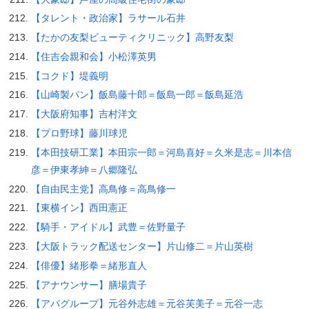
【タレント・政治家】ラサール石井
【たかの友梨ビューティクリニック】高野友梨
【住吉会親和会】小松澤英男
【コクド】堤義明
【山崎製パン】飯島藤十郎＝飯島一郎＝飯島延浩
【大阪府知事】吉村洋文
【プロ野球】藤川球児
【本田技研工業】本田宗一郎＝河島喜好＝久米是志＝川本信
彦＝伊東孝紳＝八郷隆弘
【自由民主党】高鳥修＝高鳥修一
【東横イン】西田憲正
【騎手・アイドル】武豊＝佐野量子
【大阪トラック配送センター】片山修二＝片山英樹
【俳優】緒形拳＝緒形直人
【アナウンサー】膳場貴子
【アパグループ】元谷外志雄＝元谷芙美子＝元谷一志