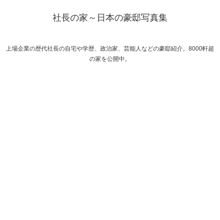
社長の家～日本の豪邸写真集
上場企業の歴代社長の自宅や学歴、政治家、芸能人などの豪邸紹介。8000軒超
の家を公開中。