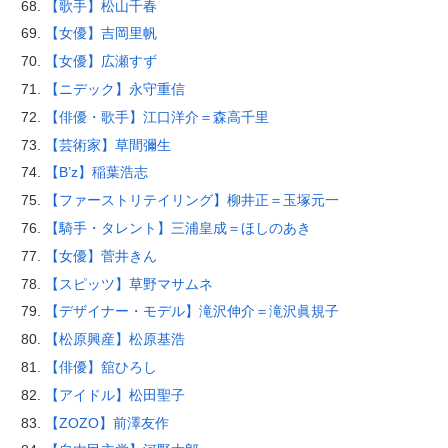
【歌手】松山千春
【女優】吉岡里帆
【女優】広瀬すず
【ニデック】永守重信
【俳優・歌手】江口洋介＝森高千里
【芸術家】草間彌生
【B’z】稲葉浩志
【ファーストリテイリング】柳井正＝玉塚元一
【騎手・タレント】三浦皇成＝ほしのあき
【女優】菅井きん
【スピッツ】草野マサムネ
【デザイナー・モデル】滝沢伸介＝滝沢眞規子
【松原興産】松原基浩
【俳優】舘ひろし
【アイドル】松田聖子
【ZOZO】前澤友作