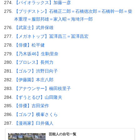
【パイオラックス】加藤一彦
【ブリヂストン】石橋正二郎＝石橋徳次郎＝石橋幹一郎＝柴
本重理＝服部邦雄＝家入昭＝海埼洋一郎
【武富士】武井保雄
【メガネトップ】冨澤昌三＝冨澤昌宏
【俳優】松平健
【乃木坂46】生駒里奈
【プロレス】長州力
【ゴルフ】渋野日向子
【伊藤園】本庄八郎
【アナウンサー】楠田枝里子
【ずうとるび】山田隆夫
【俳優】吉田栄作
【ゴルフ】横峯さくら
【漫画家】臼井儀人
芸能人の自宅一覧