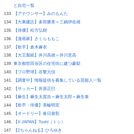
と自宅一覧
【アナウンサー】みのもんた
【大東建託】多田勝美＝三鍋伊佐雄
【俳優】松方弘樹
【漫画家】さくらももこ
【歌手】倉木麻衣
【大王製紙】井川高雄＝井川意高
東京都世田谷区の住宅街に建つ豪邸
【プロ野球】谷繁元信
【調査中】情報提供を募集している芸能人一覧
【サッカー】井原正巳
【麻生】麻生太賀吉＝麻生太郎＝麻生泰
【歌手・俳優】美輪明宏
【オードリー】春日俊彰
【X JAPAN】Toshl（トシ）
【2ちゃんねる】ひろゆき