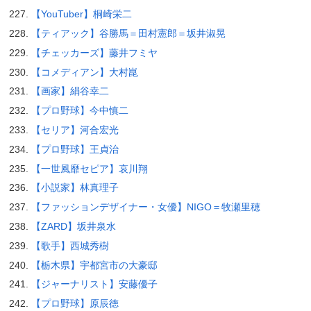
【YouTuber】桐崎栄二
【ティアック】谷勝馬＝田村憲郎＝坂井淑晃
【チェッカーズ】藤井フミヤ
【コメディアン】大村崑
【画家】絹谷幸二
【プロ野球】今中慎二
【セリア】河合宏光
【プロ野球】王貞治
【一世風靡セピア】哀川翔
【小説家】林真理子
【ファッションデザイナー・女優】NIGO＝牧瀬里穂
【ZARD】坂井泉水
【歌手】西城秀樹
【栃木県】宇都宮市の大豪邸
【ジャーナリスト】安藤優子
【プロ野球】原辰徳