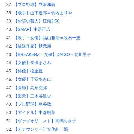
【プロ野球】立浪和義
【歌手】山下達郎＝竹内まりや
【お笑い芸人】江頭2:50
【SMAP】中居正広
【歌手・女優】福山雅治＝吹石一恵
【放送作家】秋元康
【BREAKERZ・女優】DAIGO＝北川景子
【女優】長澤まさみ
【俳優】松重豊
【女優】千堂あきほ
【医師】高須克弥
【楽天】三木谷浩史
【プロ野球】鳥谷敬
【アイドル】中森明菜
【ヴァイオリニスト】高嶋ちさ子
【アナウンサー】安住紳一郎