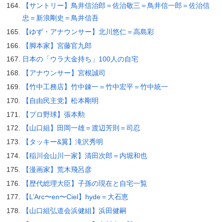
【サントリー】鳥井信治郎＝佐治敬三＝鳥井信一郎＝佐治信
忠＝新浪剛史＝鳥井信吾
【ゆず・アナウンサー】北川悠仁＝高島彩
【脚本家】宮藤官九郎
日本の「ウラ大金持ち」100人の自宅
【アナウンサー】宮根誠司
【竹中工務店】竹中錬一＝竹中宏平＝竹中統一
【自由民主党】松本剛明
【プロ野球】張本勲
【山口組】田岡一雄＝渡辺芳則＝司忍
【タッキー&翼】滝沢秀明
【稲川会山川一家】清田次郎＝内堀和也
【漫画家】荒木飛呂彦
【歴代総理大臣】子孫の現在と自宅一覧
【L’Arc〜en〜Ciel】hyde＝大石恵
【山口組弘道会浜健組】浜田健嗣