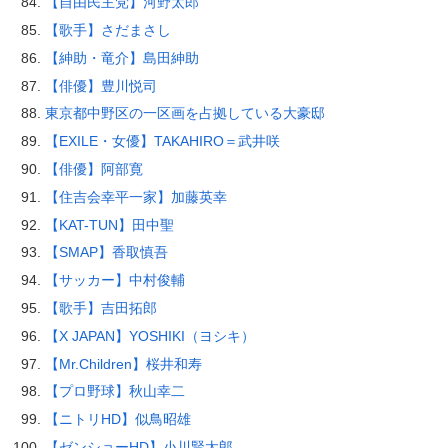
【自由民主党】河野太郎
【歌手】さだまさし
【紳助・竜介】島田紳助
【俳優】豊川悦司
東京都中野区の一区画を占拠している大豪邸
【EXILE・女優】TAKAHIRO＝武井咲
【俳優】阿部寛
【住吉会幸平一家】加藤英幸
【KAT-TUN】田中聖
【SMAP】香取慎吾
【サッカー】中村俊輔
【歌手】吉田拓郎
【X JAPAN】YOSHIKI（ヨシキ）
【Mr.Children】桜井和寿
【プロ野球】秋山幸二
【ニトリHD】似鳥昭雄
【ゼンショーHD】小川賢太郎