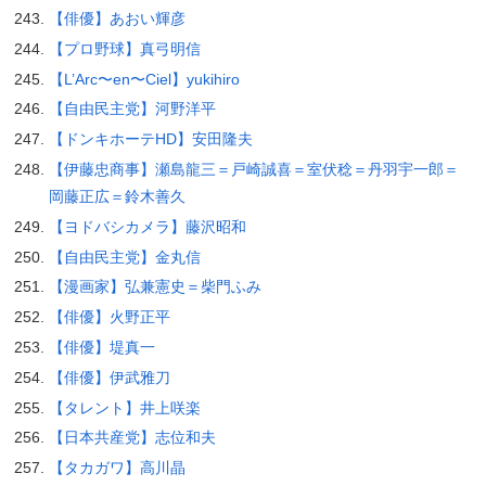
【俳優】あおい輝彦
【プロ野球】真弓明信
【L’Arc〜en〜Ciel】yukihiro
【自由民主党】河野洋平
【ドンキホーテHD】安田隆夫
【伊藤忠商事】瀬島龍三＝戸崎誠喜＝室伏稔＝丹羽宇一郎＝
岡藤正広＝鈴木善久
【ヨドバシカメラ】藤沢昭和
【自由民主党】金丸信
【漫画家】弘兼憲史＝柴門ふみ
【俳優】火野正平
【俳優】堤真一
【俳優】伊武雅刀
【タレント】井上咲楽
【日本共産党】志位和夫
【タカガワ】高川晶