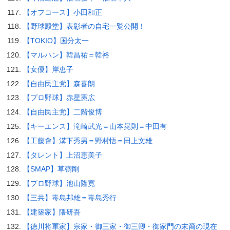
【オフコース】小田和正
【野球殿堂】表彰者の自宅一覧公開！
【TOKIO】国分太一
【マルハン】韓昌祐＝韓裕
【女優】岸恵子
【自由民主党】森喜朗
【プロ野球】赤星憲広
【自由民主党】二階俊博
【キーエンス】滝崎武光＝山本晃則＝中田有
【工藤會】溝下秀男＝野村悟＝田上文雄
【タレント】上沼恵美子
【SMAP】草彅剛
【プロ野球】池山隆寛
【三共】毒島邦雄＝毒島秀行
【建築家】隈研吾
【徳川将軍家】宗家・御三家・御三卿・御家門の末裔の現在