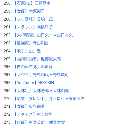
【石原HD】石原昌幸
【女優】大原麗子
【プロ野球】長嶋一茂
【マラソン】高橋尚子
【大和製罐】山口久一＝山口裕久
【漫画家】青山剛昌
【歌手】山川豊
【福岡県知事】服部誠太郎
【自由民主党】木原稔
【ノジマ】野島絹代＝野島廣司
【YouTuber】HIKAKIN
【大林組】大林芳郎＝大林剛郎
【柔道・タレント】井上康生＝東原亜希
【女優】板谷由夏
【アクセス】村上次男
【俳優】中野英雄＝仲野太賀