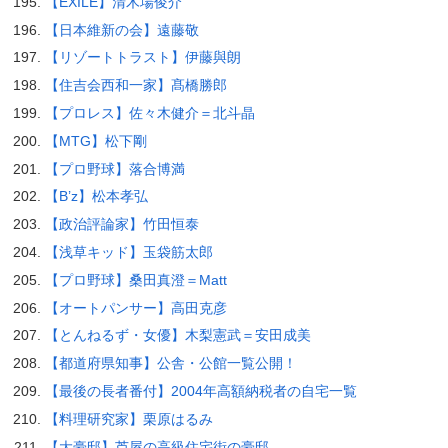
【EXILE】清木場俊介
【日本維新の会】遠藤敬
【リゾートトラスト】伊藤與朗
【住吉会西和一家】髙橋勝郎
【プロレス】佐々木健介＝北斗晶
【MTG】松下剛
【プロ野球】落合博満
【B’z】松本孝弘
【政治評論家】竹田恒泰
【浅草キッド】玉袋筋太郎
【プロ野球】桑田真澄＝Matt
【オートパンサー】高田克彦
【とんねるず・女優】木梨憲武＝安田成美
【都道府県知事】公舎・公館一覧公開！
【最後の長者番付】2004年高額納税者の自宅一覧
【料理研究家】栗原はるみ
【大豪邸】芦屋の高級住宅街の豪邸