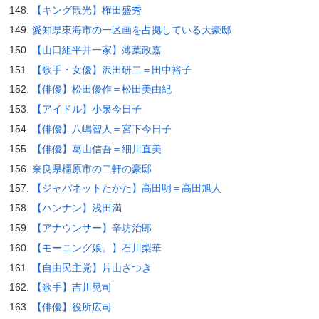
【キング観光】権田盛秀
愛知県東海市の一区画を占拠している大豪邸
【山口組平井一家】薄葉政嘉
【歌手・女優】沢田研二＝田中裕子
【俳優】松田優作＝松田美由紀
【アイドル】小泉今日子
【俳優】八嶋智人＝宮下今日子
【俳優】葛山信吾＝細川直美
奈良県橿原市の二軒の豪邸
【ジャパネットたかた】高田明＝高田旭人
【ハンナン】浅田満
【アナウンサー】辛坊治郎
【モーニング娘。】石川梨華
【自由民主党】片山さつき
【歌手】吉川晃司
【俳優】役所広司