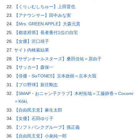
【くりぃむしちゅー】上田晋也
【アナウンサー】田中みな実
【Mrs. GREEN APPLE】大森元貴
【都道府県】長者番付1位の自宅
【女優】沢口靖子
サイト内検索結果
【サザンオールスターズ】桑田佳祐＝原由子
【サッカー】森保一
【俳優・SixTONES】京本政樹＝京本大我
【プロ野球】新庄剛志
【SMAP・おニャン子クラブ】木村拓哉＝工藤静香＝Cocomi
＝Kōki,
【自由民主党】麻生太郎
【女優】石田ゆり子
【ソフトバンクグループ】孫正義
【自由民主党】小泉純一郎