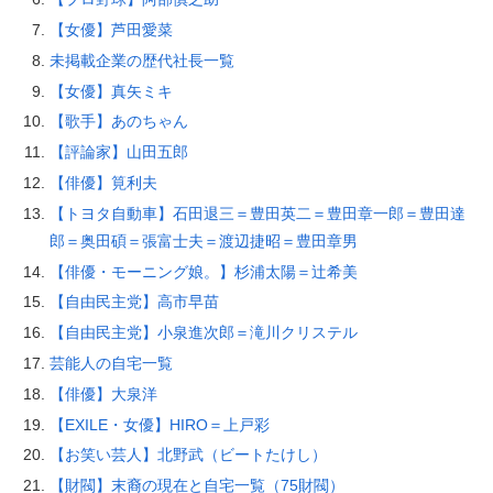
【女優】芦田愛菜
未掲載企業の歴代社長一覧
【女優】真矢ミキ
【歌手】あのちゃん
【評論家】山田五郎
【俳優】筧利夫
【トヨタ自動車】石田退三＝豊田英二＝豊田章一郎＝豊田達
郎＝奥田碩＝張富士夫＝渡辺捷昭＝豊田章男
【俳優・モーニング娘。】杉浦太陽＝辻希美
【自由民主党】高市早苗
【自由民主党】小泉進次郎＝滝川クリステル
芸能人の自宅一覧
【俳優】大泉洋
【EXILE・女優】HIRO＝上戸彩
【お笑い芸人】北野武（ビートたけし）
【財閥】末裔の現在と自宅一覧（75財閥）