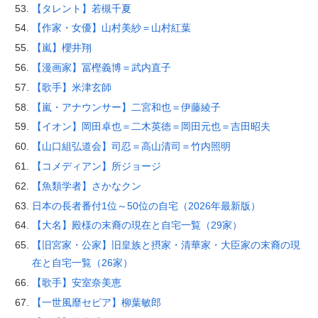
【タレント】若槻千夏
【作家・女優】山村美紗＝山村紅葉
【嵐】櫻井翔
【漫画家】冨樫義博＝武内直子
【歌手】米津玄師
【嵐・アナウンサー】二宮和也＝伊藤綾子
【イオン】岡田卓也＝二木英徳＝岡田元也＝吉田昭夫
【山口組弘道会】司忍＝高山清司＝竹内照明
【コメディアン】所ジョージ
【魚類学者】さかなクン
日本の長者番付1位～50位の自宅（2026年最新版）
【大名】殿様の末裔の現在と自宅一覧（29家）
【旧宮家・公家】旧皇族と摂家・清華家・大臣家の末裔の現
在と自宅一覧（26家）
【歌手】安室奈美恵
【一世風靡セピア】柳葉敏郎