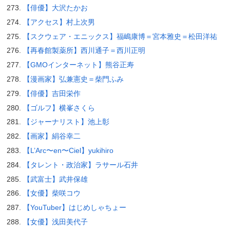
【俳優】大沢たかお
【アクセス】村上次男
【スクウェア・エニックス】福嶋康博＝宮本雅史＝松田洋祐
【再春館製薬所】西川通子＝西川正明
【GMOインターネット】熊谷正寿
【漫画家】弘兼憲史＝柴門ふみ
【俳優】吉田栄作
【ゴルフ】横峯さくら
【ジャーナリスト】池上彰
【画家】絹谷幸二
【L’Arc〜en〜Ciel】yukihiro
【タレント・政治家】ラサール石井
【武富士】武井保雄
【女優】柴咲コウ
【YouTuber】はじめしゃちょー
【女優】浅田美代子