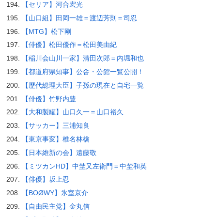
【セリア】河合宏光
【山口組】田岡一雄＝渡辺芳則＝司忍
【MTG】松下剛
【俳優】松田優作＝松田美由紀
【稲川会山川一家】清田次郎＝内堀和也
【都道府県知事】公舎・公館一覧公開！
【歴代総理大臣】子孫の現在と自宅一覧
【俳優】竹野内豊
【大和製罐】山口久一＝山口裕久
【サッカー】三浦知良
【東京事変】椎名林檎
【日本維新の会】遠藤敬
【ミツカンHD】中埜又左衛門＝中埜和英
【俳優】坂上忍
【BOØWY】氷室京介
【自由民主党】金丸信