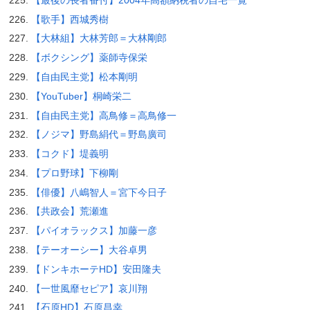
【歌手】西城秀樹
【大林組】大林芳郎＝大林剛郎
【ボクシング】薬師寺保栄
【自由民主党】松本剛明
【YouTuber】桐崎栄二
【自由民主党】高鳥修＝高鳥修一
【ノジマ】野島絹代＝野島廣司
【コクド】堤義明
【プロ野球】下柳剛
【俳優】八嶋智人＝宮下今日子
【共政会】荒瀬進
【パイオラックス】加藤一彦
【テーオーシー】大谷卓男
【ドンキホーテHD】安田隆夫
【一世風靡セピア】哀川翔
【石原HD】石原昌幸