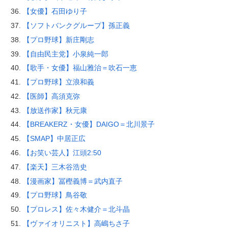
【女優】石田ゆり子
【ソフトバンクグループ】孫正義
【プロ野球】新庄剛志
【自由民主党】小泉純一郎
【歌手・女優】福山雅治＝吹石一恵
【プロ野球】立浪和義
【医師】高須克弥
【放送作家】秋元康
【BREAKERZ・女優】DAIGO＝北川景子
【SMAP】中居正広
【お笑い芸人】江頭2:50
【楽天】三木谷浩史
【漫画家】冨樫義博＝武内直子
【プロ野球】鳥谷敬
【プロレス】佐々木健介＝北斗晶
【ヴァイオリニスト】高嶋ちさ子