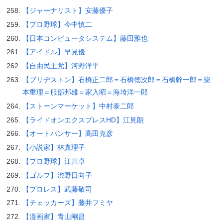
【ジャーナリスト】安藤優子
【プロ野球】今中慎二
【日本コンピュータシステム】藤田雅也
【アイドル】早見優
【自由民主党】河野洋平
【ブリヂストン】石橋正二郎＝石橋徳次郎＝石橋幹一郎＝柴
本重理＝服部邦雄＝家入昭＝海埼洋一郎
【ストーンマーケット】中村泰二郎
【ライドオンエクスプレスHD】江見朗
【オートパンサー】高田克彦
【小説家】林真理子
【プロ野球】江川卓
【ゴルフ】渋野日向子
【プロレス】武藤敬司
【チェッカーズ】藤井フミヤ
【漫画家】青山剛昌