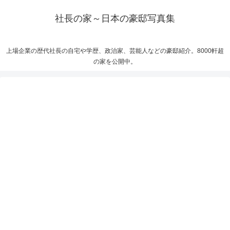
社長の家～日本の豪邸写真集
上場企業の歴代社長の自宅や学歴、政治家、芸能人などの豪邸紹介。8000軒超
の家を公開中。