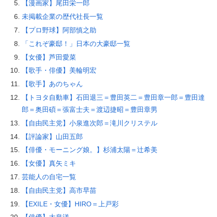
【漫画家】尾田栄一郎
未掲載企業の歴代社長一覧
【プロ野球】阿部慎之助
「これぞ豪邸！」日本の大豪邸一覧
【女優】芦田愛菜
【歌手・俳優】美輪明宏
【歌手】あのちゃん
【トヨタ自動車】石田退三＝豊田英二＝豊田章一郎＝豊田達
郎＝奥田碩＝張富士夫＝渡辺捷昭＝豊田章男
【自由民主党】小泉進次郎＝滝川クリステル
【評論家】山田五郎
【俳優・モーニング娘。】杉浦太陽＝辻希美
【女優】真矢ミキ
芸能人の自宅一覧
【自由民主党】高市早苗
【EXILE・女優】HIRO＝上戸彩