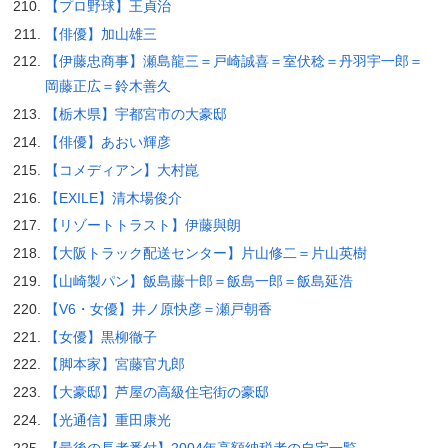
【プロ野球】王貞治
【俳優】加山雄三
【伊藤忠商事】瀬島龍三＝戸崎誠喜＝室伏稔＝丹羽宇一郎＝
岡藤正広＝鈴木善久
【栃木県】宇都宮市の大豪邸
【俳優】あおい輝彦
【コメディアン】大村崑
【EXILE】清木場俊介
【リゾートトラスト】伊藤與朗
【大阪トラック配送センター】片山修二＝片山英樹
【山崎製パン】飯島藤十郎＝飯島一郎＝飯島延浩
【V6・女優】井ノ原快彦＝瀬戸朝香
【女優】黒柳徹子
【脚本家】宮藤官九郎
【大豪邸】芦屋の高級住宅街の豪邸
【光通信】重田康光
【最後の長者番付】2004年高額納税者の自宅一覧