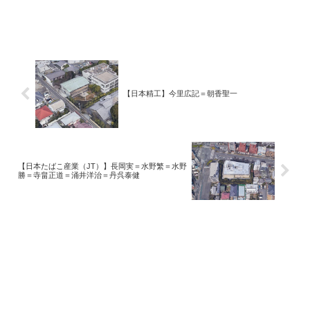
【日本精工】今里広記＝朝香聖一
【日本たばこ産業（JT）】長岡実＝水野繁＝水野
勝＝寺畠正道＝涌井洋治＝丹呉泰健