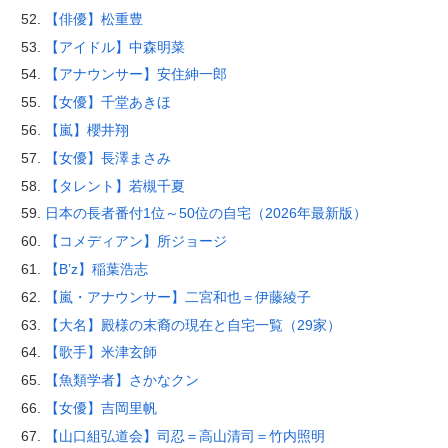
【俳優】松重豊
【アイドル】中森明菜
【アナウンサー】安住紳一郎
【女優】千堂あきほ
【嵐】櫻井翔
【女優】長澤まさみ
【タレント】若槻千夏
日本の長者番付1位～50位の自宅（2026年最新版）
【コメディアン】所ジョージ
【B’z】稲葉浩志
【嵐・アナウンサー】二宮和也＝伊藤綾子
【大名】殿様の末裔の現在と自宅一覧（29家）
【歌手】米津玄師
【魚類学者】さかなクン
【女優】吉岡里帆
【山口組弘道会】司忍＝高山清司＝竹内照明