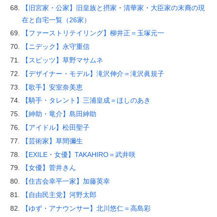
【旧宮家・公家】旧皇族と摂家・清華家・大臣家の末裔の現
在と自宅一覧（26家）
【ファーストリテイリング】柳井正＝玉塚元一
【ニデック】永守重信
【スピッツ】草野マサムネ
【デザイナー・モデル】滝沢伸介＝滝沢眞規子
【歌手】安室奈美恵
【騎手・タレント】三浦皇成＝ほしのあき
【紳助・竜介】島田紳助
【アイドル】松田聖子
【芸術家】草間彌生
【EXILE・女優】TAKAHIRO＝武井咲
【女優】菅井きん
【住吉会幸平一家】加藤英幸
【自由民主党】河野太郎
【ゆず・アナウンサー】北川悠仁＝高島彩