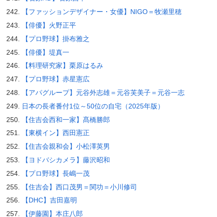
【ファッションデザイナー・女優】NIGO＝牧瀬里穂
【俳優】火野正平
【プロ野球】掛布雅之
【俳優】堤真一
【料理研究家】栗原はるみ
【プロ野球】赤星憲広
【アパグループ】元谷外志雄＝元谷芙美子＝元谷一志
日本の長者番付1位～50位の自宅（2025年版）
【住吉会西和一家】髙橋勝郎
【東横イン】西田憲正
【住吉会親和会】小松澤英男
【ヨドバシカメラ】藤沢昭和
【プロ野球】長嶋一茂
【住吉会】西口茂男＝関功＝小川修司
【DHC】吉田嘉明
【伊藤園】本庄八郎