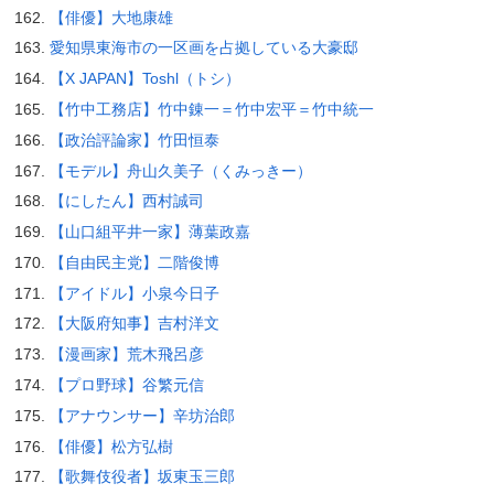
【俳優】大地康雄
愛知県東海市の一区画を占拠している大豪邸
【X JAPAN】Toshl（トシ）
【竹中工務店】竹中錬一＝竹中宏平＝竹中統一
【政治評論家】竹田恒泰
【モデル】舟山久美子（くみっきー）
【にしたん】西村誠司
【山口組平井一家】薄葉政嘉
【自由民主党】二階俊博
【アイドル】小泉今日子
【大阪府知事】吉村洋文
【漫画家】荒木飛呂彦
【プロ野球】谷繁元信
【アナウンサー】辛坊治郎
【俳優】松方弘樹
【歌舞伎役者】坂東玉三郎