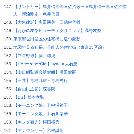
【サントリー】鳥井信治郎＝佐治敬三＝鳥井信一郎＝佐治信
忠＝新浪剛史＝鳥井信吾
【大東建託】多田勝美＝三鍋伊佐雄
【たかの友梨ビューティクリニック】高野友梨
東京都世田谷区の住宅街に建つ豪邸
地図で見る社長、芸能人の住む街（東京23区編）
【プロ野球】藤川球児
【L’Arc〜en〜Ciel】hyde＝大石恵
【山口組弘道会浜健組】浜田健嗣
【三共】毒島邦雄＝毒島秀行
【自由民主党】森喜朗
【B’z】松本孝弘
【モーニング娘。】中澤裕子
【モーニング娘。】石川梨華
【キング観光】権田盛秀
【アナウンサー】宮根誠司