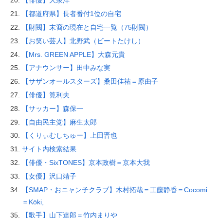
【俳優】大泉洋
【都道府県】長者番付1位の自宅
【財閥】末裔の現在と自宅一覧（75財閥）
【お笑い芸人】北野武（ビートたけし）
【Mrs. GREEN APPLE】大森元貴
【アナウンサー】田中みな実
【サザンオールスターズ】桑田佳祐＝原由子
【俳優】筧利夫
【サッカー】森保一
【自由民主党】麻生太郎
【くりぃむしちゅー】上田晋也
サイト内検索結果
【俳優・SixTONES】京本政樹＝京本大我
【女優】沢口靖子
【SMAP・おニャン子クラブ】木村拓哉＝工藤静香＝Cocomi
＝Kōki,
【歌手】山下達郎＝竹内まりや