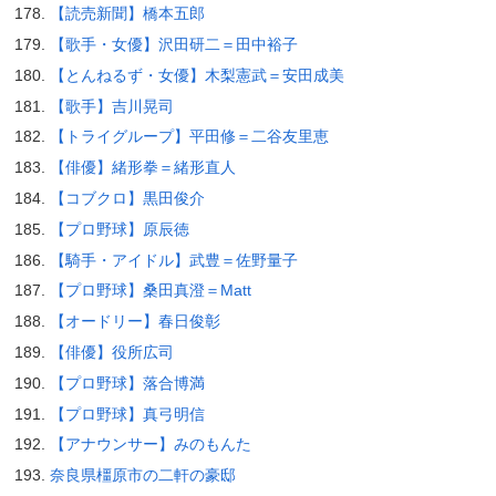
【読売新聞】橋本五郎
【歌手・女優】沢田研二＝田中裕子
【とんねるず・女優】木梨憲武＝安田成美
【歌手】吉川晃司
【トライグループ】平田修＝二谷友里恵
【俳優】緒形拳＝緒形直人
【コブクロ】黒田俊介
【プロ野球】原辰徳
【騎手・アイドル】武豊＝佐野量子
【プロ野球】桑田真澄＝Matt
【オードリー】春日俊彰
【俳優】役所広司
【プロ野球】落合博満
【プロ野球】真弓明信
【アナウンサー】みのもんた
奈良県橿原市の二軒の豪邸