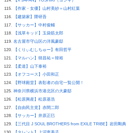
【X JAPAN】YOSHIKI（ヨシキ）
【作家・女優】山村美紗＝山村紅葉
【建築家】隈研吾
【サッカー】中村俊輔
【浅草キッド】玉袋筋太郎
名古屋市守山区の洋風豪邸
【くりぃむしちゅー】有田哲平
【マルハン】韓昌祐＝韓裕
【柔道】山下泰裕
【オフコース】小田和正
【野球殿堂】表彰者の自宅一覧公開！
神奈川県横浜市港北区の大豪邸
【松原興産】松原基浩
【自由民主党】赤間二郎
【サッカー】井原正巳
【三代目 J SOUL BROTHERS from EXILE TRIBE】岩田剛典
【タレント】上沼恵美子