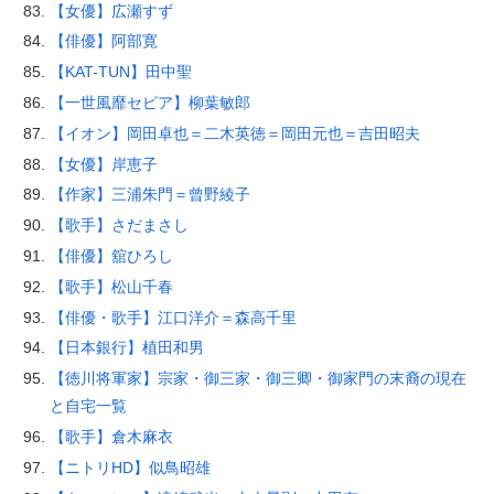
【女優】広瀬すず
【俳優】阿部寛
【KAT-TUN】田中聖
【一世風靡セピア】柳葉敏郎
【イオン】岡田卓也＝二木英徳＝岡田元也＝吉田昭夫
【女優】岸恵子
【作家】三浦朱門＝曾野綾子
【歌手】さだまさし
【俳優】舘ひろし
【歌手】松山千春
【俳優・歌手】江口洋介＝森高千里
【日本銀行】植田和男
【徳川将軍家】宗家・御三家・御三卿・御家門の末裔の現在
と自宅一覧
【歌手】倉木麻衣
【ニトリHD】似鳥昭雄