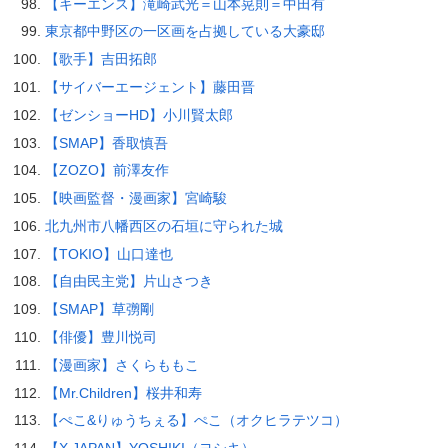
【キーエンス】滝崎武光＝山本晃則＝中田有
東京都中野区の一区画を占拠している大豪邸
【歌手】吉田拓郎
【サイバーエージェント】藤田晋
【ゼンショーHD】小川賢太郎
【SMAP】香取慎吾
【ZOZO】前澤友作
【映画監督・漫画家】宮崎駿
北九州市八幡西区の石垣に守られた城
【TOKIO】山口達也
【自由民主党】片山さつき
【SMAP】草彅剛
【俳優】豊川悦司
【漫画家】さくらももこ
【Mr.Children】桜井和寿
【ぺこ&りゅうちぇる】ぺこ（オクヒラテツコ）