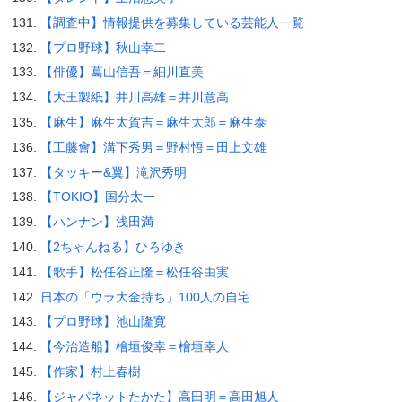
【調査中】情報提供を募集している芸能人一覧
【プロ野球】秋山幸二
【俳優】葛山信吾＝細川直美
【大王製紙】井川高雄＝井川意高
【麻生】麻生太賀吉＝麻生太郎＝麻生泰
【工藤會】溝下秀男＝野村悟＝田上文雄
【タッキー&翼】滝沢秀明
【TOKIO】国分太一
【ハンナン】浅田満
【2ちゃんねる】ひろゆき
【歌手】松任谷正隆＝松任谷由実
日本の「ウラ大金持ち」100人の自宅
【プロ野球】池山隆寛
【今治造船】檜垣俊幸＝檜垣幸人
【作家】村上春樹
【ジャパネットたかた】高田明＝高田旭人