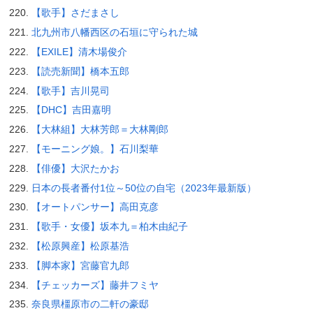
【歌手】さだまさし
北九州市八幡西区の石垣に守られた城
【EXILE】清木場俊介
【読売新聞】橋本五郎
【歌手】吉川晃司
【DHC】吉田嘉明
【大林組】大林芳郎＝大林剛郎
【モーニング娘。】石川梨華
【俳優】大沢たかお
日本の長者番付1位～50位の自宅（2023年最新版）
【オートパンサー】高田克彦
【歌手・女優】坂本九＝柏木由紀子
【松原興産】松原基浩
【脚本家】宮藤官九郎
【チェッカーズ】藤井フミヤ
奈良県橿原市の二軒の豪邸