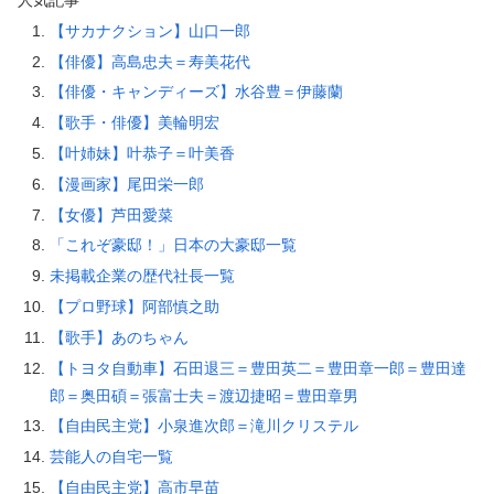
人気記事
【サカナクション】山口一郎
【俳優】高島忠夫＝寿美花代
【俳優・キャンディーズ】水谷豊＝伊藤蘭
【歌手・俳優】美輪明宏
【叶姉妹】叶恭子＝叶美香
【漫画家】尾田栄一郎
【女優】芦田愛菜
「これぞ豪邸！」日本の大豪邸一覧
未掲載企業の歴代社長一覧
【プロ野球】阿部慎之助
【歌手】あのちゃん
【トヨタ自動車】石田退三＝豊田英二＝豊田章一郎＝豊田達
郎＝奥田碩＝張富士夫＝渡辺捷昭＝豊田章男
【自由民主党】小泉進次郎＝滝川クリステル
芸能人の自宅一覧
【自由民主党】高市早苗