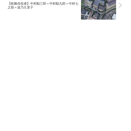
【歌舞伎役者】中村勘三郎＝中村勘九郎＝中村七
之助＝波乃久里子