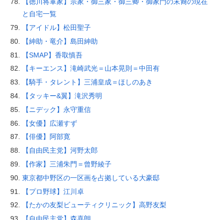
【徳川将軍家】宗家・御三家・御三卿・御家門の末裔の現在
と自宅一覧
【アイドル】松田聖子
【紳助・竜介】島田紳助
【SMAP】香取慎吾
【キーエンス】滝崎武光＝山本晃則＝中田有
【騎手・タレント】三浦皇成＝ほしのあき
【タッキー&翼】滝沢秀明
【ニデック】永守重信
【女優】広瀬すず
【俳優】阿部寛
【自由民主党】河野太郎
【作家】三浦朱門＝曾野綾子
東京都中野区の一区画を占拠している大豪邸
【プロ野球】江川卓
【たかの友梨ビューティクリニック】高野友梨
【自由民主党】森喜朗