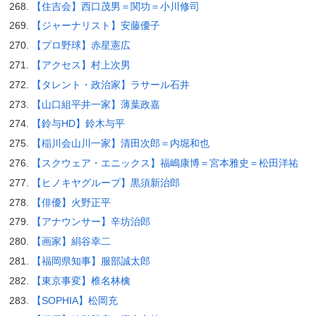
【住吉会】西口茂男＝関功＝小川修司
【ジャーナリスト】安藤優子
【プロ野球】赤星憲広
【アクセス】村上次男
【タレント・政治家】ラサール石井
【山口組平井一家】薄葉政嘉
【鈴与HD】鈴木与平
【稲川会山川一家】清田次郎＝内堀和也
【スクウェア・エニックス】福嶋康博＝宮本雅史＝松田洋祐
【ヒノキヤグループ】黒須新治郎
【俳優】火野正平
【アナウンサー】辛坊治郎
【画家】絹谷幸二
【福岡県知事】服部誠太郎
【東京事変】椎名林檎
【SOPHIA】松岡充