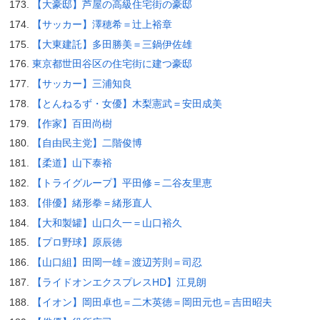
【大豪邸】芦屋の高級住宅街の豪邸
【サッカー】澤穂希＝辻上裕章
【大東建託】多田勝美＝三鍋伊佐雄
東京都世田谷区の住宅街に建つ豪邸
【サッカー】三浦知良
【とんねるず・女優】木梨憲武＝安田成美
【作家】百田尚樹
【自由民主党】二階俊博
【柔道】山下泰裕
【トライグループ】平田修＝二谷友里恵
【俳優】緒形拳＝緒形直人
【大和製罐】山口久一＝山口裕久
【プロ野球】原辰徳
【山口組】田岡一雄＝渡辺芳則＝司忍
【ライドオンエクスプレスHD】江見朗
【イオン】岡田卓也＝二木英徳＝岡田元也＝吉田昭夫