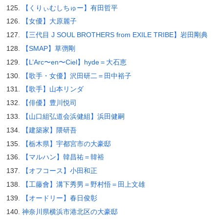
【くりぃむしちゅー】有田哲平
【女優】大原麗子
【三代目 J SOUL BROTHERS from EXILE TRIBE】岩田剛典
【SMAP】草彅剛
【L’Arc〜en〜Ciel】hyde＝大石恵
【歌手・女優】沢田研二＝田中裕子
【歌手】山本リンダ
【俳優】豊川悦司
【山口組弘道会浜健組】浜田健嗣
【建築家】隈研吾
【栃木県】宇都宮市の大豪邸
【マルハン】韓昌祐＝韓裕
【オフコース】小田和正
【工藤會】溝下秀男＝野村悟＝田上文雄
【オードリー】春日俊彰
神奈川県横浜市港北区の大豪邸