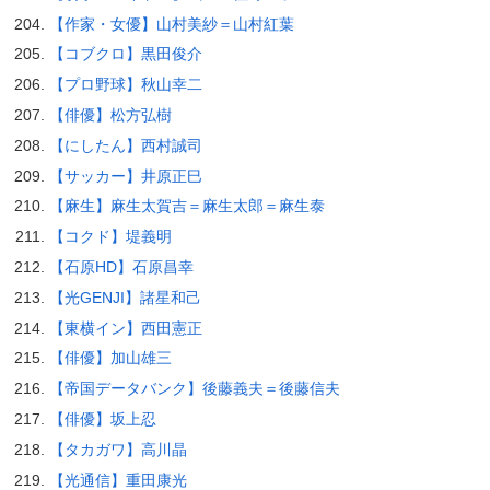
【作家・女優】山村美紗＝山村紅葉
【コブクロ】黒田俊介
【プロ野球】秋山幸二
【俳優】松方弘樹
【にしたん】西村誠司
【サッカー】井原正巳
【麻生】麻生太賀吉＝麻生太郎＝麻生泰
【コクド】堤義明
【石原HD】石原昌幸
【光GENJI】諸星和己
【東横イン】西田憲正
【俳優】加山雄三
【帝国データバンク】後藤義夫＝後藤信夫
【俳優】坂上忍
【タカガワ】高川晶
【光通信】重田康光