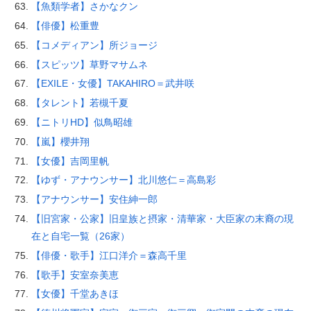
【魚類学者】さかなクン
【俳優】松重豊
【コメディアン】所ジョージ
【スピッツ】草野マサムネ
【EXILE・女優】TAKAHIRO＝武井咲
【タレント】若槻千夏
【ニトリHD】似鳥昭雄
【嵐】櫻井翔
【女優】吉岡里帆
【ゆず・アナウンサー】北川悠仁＝高島彩
【アナウンサー】安住紳一郎
【旧宮家・公家】旧皇族と摂家・清華家・大臣家の末裔の現
在と自宅一覧（26家）
【俳優・歌手】江口洋介＝森高千里
【歌手】安室奈美恵
【女優】千堂あきほ