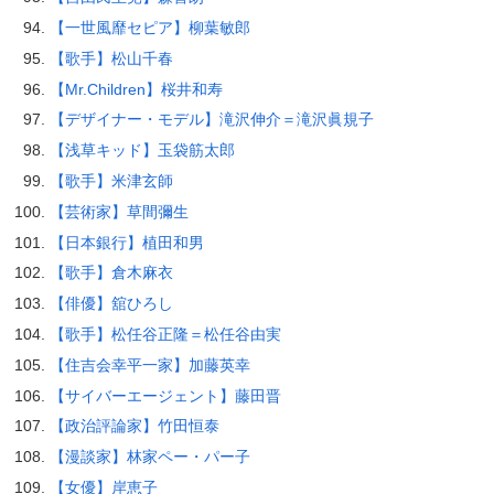
【一世風靡セピア】柳葉敏郎
【歌手】松山千春
【Mr.Children】桜井和寿
【デザイナー・モデル】滝沢伸介＝滝沢眞規子
【浅草キッド】玉袋筋太郎
【歌手】米津玄師
【芸術家】草間彌生
【日本銀行】植田和男
【歌手】倉木麻衣
【俳優】舘ひろし
【歌手】松任谷正隆＝松任谷由実
【住吉会幸平一家】加藤英幸
【サイバーエージェント】藤田晋
【政治評論家】竹田恒泰
【漫談家】林家ペー・パー子
【女優】岸恵子