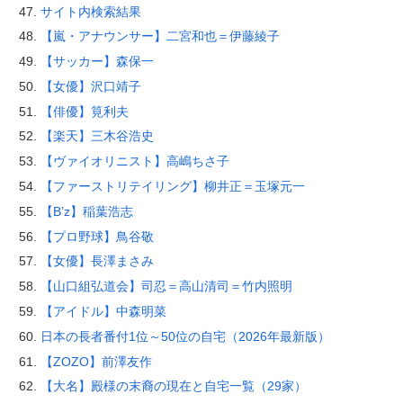
サイト内検索結果
【嵐・アナウンサー】二宮和也＝伊藤綾子
【サッカー】森保一
【女優】沢口靖子
【俳優】筧利夫
【楽天】三木谷浩史
【ヴァイオリニスト】高嶋ちさ子
【ファーストリテイリング】柳井正＝玉塚元一
【B’z】稲葉浩志
【プロ野球】鳥谷敬
【女優】長澤まさみ
【山口組弘道会】司忍＝高山清司＝竹内照明
【アイドル】中森明菜
日本の長者番付1位～50位の自宅（2026年最新版）
【ZOZO】前澤友作
【大名】殿様の末裔の現在と自宅一覧（29家）