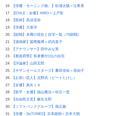
【俳優・モーニング娘。】杉浦太陽＝辻希美
【EXILE・女優】HIRO＝上戸彩
【医師】高須克弥
【俳優】大泉洋
【財閥】末裔の現在と自宅一覧（75財閥）
【漫画家】冨樫義博＝武内直子
【アナウンサー】田中みな実
【都道府県】長者番付1位の自宅
【評論家】山田五郎
【サザンオールスターズ】桑田佳祐＝原由子
【お笑い芸人】北野武（ビートたけし）
【女優】真矢ミキ
【歌手・女優】福山雅治＝吹石一恵
【自由民主党】麻生太郎
【ソフトバンクグループ】孫正義
【俳優・SixTONES】京本政樹＝京本大我