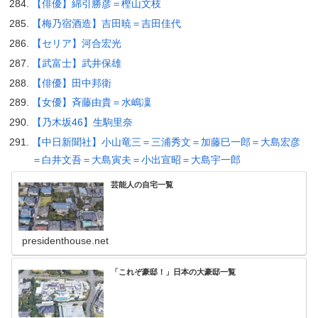
【俳優】綿引勝彦＝樫山文枝
【梅乃宿酒造】吉田暁＝吉田佳代
【セリア】河合宏光
【武富士】武井保雄
【俳優】田中邦衛
【女優】斉藤由貴＝水嶋凜
【乃木坂46】生駒里奈
【中日新聞社】小山竜三＝三浦秀文＝加藤巳一郎＝大島宏彦
＝白井文吾＝大島寅夫＝小出宣昭＝大島宇一郎
芸能人の自宅一覧
presidenthouse.net
「これぞ豪邸！」日本の大豪邸一覧