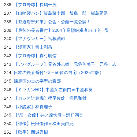
【プロ野球】長嶋一茂
【山崎製パン】飯島藤十郎＝飯島一郎＝飯島延浩
【都道府県知事】公舎・公館一覧公開！
【最後の長者番付】2004年高額納税者の自宅一覧
【アナウンサー】宮根誠司
【漫画家】青山剛昌
【プロ野球】真弓明信
【アパグループ】元谷外志雄＝元谷芙美子＝元谷一志
日本の長者番付1位～50位の自宅（2025年版）
練馬区のコの字型の豪邸
【ミツカンHD】中埜又左衛門＝中埜和英
【カシオ計算機】樫尾俊雄＝樫尾和雄
【小説家】林真理子
【V6・女優】井ノ原快彦＝瀬戸朝香
【俳優】松田優作＝松田美由紀
【歌手】西城秀樹