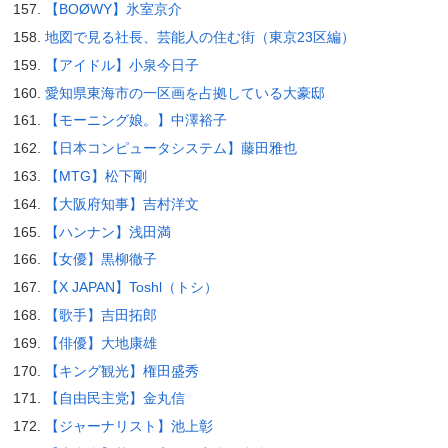
【BOØWY】氷室京介
地図で見る社長、芸能人の住む街（東京23区編）
【アイドル】小泉今日子
愛知県東海市の一区画を占拠している大豪邸
【モーニング娘。】中澤裕子
【日本コンピュータシステム】藤田雅也
【MTG】松下剛
【大阪府知事】吉村洋文
【ハンナン】浅田満
【女優】黒柳徹子
【X JAPAN】Toshl（トシ）
【歌手】吉田拓郎
【俳優】大地康雄
【キング観光】権田盛秀
【自由民主党】金丸信
【ジャーナリスト】池上彰