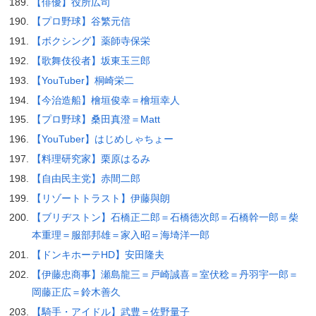
【俳優】役所広司
【プロ野球】谷繁元信
【ボクシング】薬師寺保栄
【歌舞伎役者】坂東玉三郎
【YouTuber】桐崎栄二
【今治造船】檜垣俊幸＝檜垣幸人
【プロ野球】桑田真澄＝Matt
【YouTuber】はじめしゃちょー
【料理研究家】栗原はるみ
【自由民主党】赤間二郎
【リゾートトラスト】伊藤與朗
【ブリヂストン】石橋正二郎＝石橋徳次郎＝石橋幹一郎＝柴
本重理＝服部邦雄＝家入昭＝海埼洋一郎
【ドンキホーテHD】安田隆夫
【伊藤忠商事】瀬島龍三＝戸崎誠喜＝室伏稔＝丹羽宇一郎＝
岡藤正広＝鈴木善久
【騎手・アイドル】武豊＝佐野量子