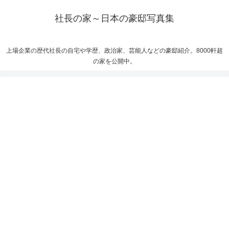
社長の家～日本の豪邸写真集
上場企業の歴代社長の自宅や学歴、政治家、芸能人などの豪邸紹介。8000軒超
の家を公開中。