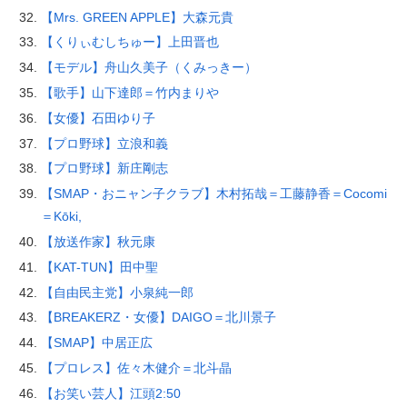
【Mrs. GREEN APPLE】大森元貴
【くりぃむしちゅー】上田晋也
【モデル】舟山久美子（くみっきー）
【歌手】山下達郎＝竹内まりや
【女優】石田ゆり子
【プロ野球】立浪和義
【プロ野球】新庄剛志
【SMAP・おニャン子クラブ】木村拓哉＝工藤静香＝Cocomi
＝Kōki,
【放送作家】秋元康
【KAT-TUN】田中聖
【自由民主党】小泉純一郎
【BREAKERZ・女優】DAIGO＝北川景子
【SMAP】中居正広
【プロレス】佐々木健介＝北斗晶
【お笑い芸人】江頭2:50