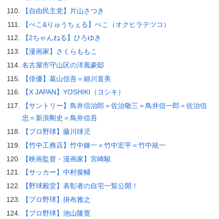
【自由民主党】片山さつき
【ぺこ&りゅうちぇる】ぺこ（オクヒラテツコ）
【2ちゃんねる】ひろゆき
【漫画家】さくらももこ
名古屋市守山区の洋風豪邸
【俳優】葛山信吾＝細川直美
【X JAPAN】YOSHIKI（ヨシキ）
【サントリー】鳥井信治郎＝佐治敬三＝鳥井信一郎＝佐治信
忠＝新浪剛史＝鳥井信吾
【プロ野球】藤川球児
【竹中工務店】竹中錬一＝竹中宏平＝竹中統一
【映画監督・漫画家】宮崎駿
【サッカー】中村俊輔
【野球殿堂】表彰者の自宅一覧公開！
【プロ野球】掛布雅之
【プロ野球】池山隆寛