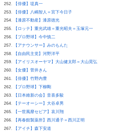
【俳優】堤真一
【俳優】八嶋智人＝宮下今日子
【漆原不動産】漆原徳光
【ロッテ】重光武雄＝重光昭夫＝玉塚元一
【プロ野球】今中慎二
【アナウンサー】みのもんた
【自由民主党】河野洋平
【アイリスオーヤマ】大山健太郎＝大山晃弘
【女優】菅井きん
【俳優】竹野内豊
【プロ野球】下柳剛
【日本維新の会】音喜多駿
【テーオーシー】大谷卓男
【一世風靡セピア】哀川翔
【再春館製薬所】西川通子＝西川正明
【アイチ】森下安道