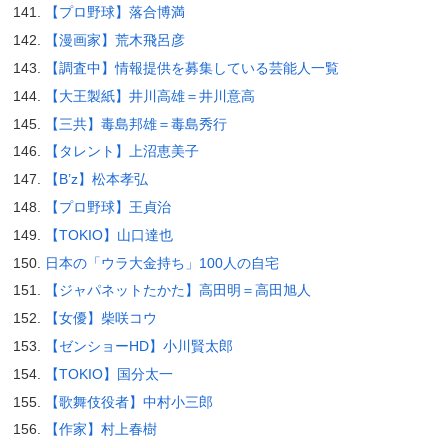
【プロ野球】落合博満
【漫画家】荒木飛呂彦
【調査中】情報提供を募集している芸能人一覧
【大王製紙】井川高雄＝井川意高
【三共】毒島邦雄＝毒島秀行
【タレント】上沼恵美子
【B’z】松本孝弘
【プロ野球】王貞治
【TOKIO】山口達也
日本の「ウラ大金持ち」100人の自宅
【ジャパネットたかた】高田明＝高田旭人
【女優】柴咲コウ
【ゼンショーHD】小川賢太郎
【TOKIO】国分太一
【歌舞伎役者】中村小三郎
【作家】村上春樹