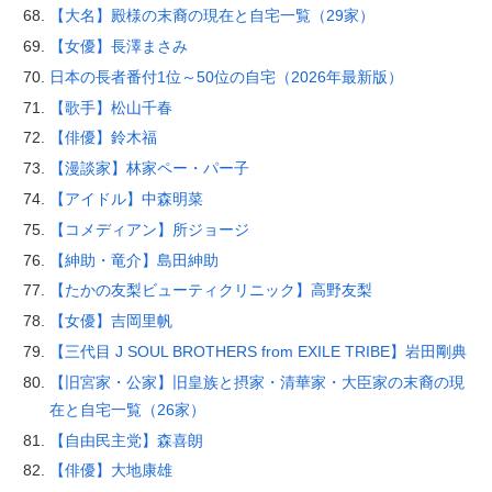
【大名】殿様の末裔の現在と自宅一覧（29家）
【女優】長澤まさみ
日本の長者番付1位～50位の自宅（2026年最新版）
【歌手】松山千春
【俳優】鈴木福
【漫談家】林家ペー・パー子
【アイドル】中森明菜
【コメディアン】所ジョージ
【紳助・竜介】島田紳助
【たかの友梨ビューティクリニック】高野友梨
【女優】吉岡里帆
【三代目 J SOUL BROTHERS from EXILE TRIBE】岩田剛典
【旧宮家・公家】旧皇族と摂家・清華家・大臣家の末裔の現
在と自宅一覧（26家）
【自由民主党】森喜朗
【俳優】大地康雄