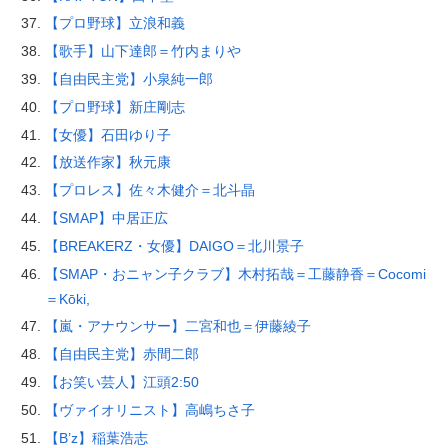
【プロ野球】立浪和義
【歌手】山下達郎＝竹内まりや
【自由民主党】小泉純一郎
【プロ野球】新庄剛志
【女優】石田ゆり子
【放送作家】秋元康
【プロレス】佐々木健介＝北斗晶
【SMAP】中居正広
【BREAKERZ・女優】DAIGO＝北川景子
【SMAP・おニャン子クラブ】木村拓哉＝工藤静香＝Cocomi
＝Kōki,
【嵐・アナウンサー】二宮和也＝伊藤綾子
【自由民主党】赤間二郎
【お笑い芸人】江頭2:50
【ヴァイオリニスト】高嶋ちさ子
【B’z】稲葉浩志