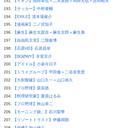
【イオン】岡田卓也＝二木英徳＝岡田元也＝吉田昭夫
【サッカー】中村俊輔
【EXILE】清木場俊介
【漫画家】二ノ宮知子
【麻生】麻生太賀吉＝麻生太郎＝麻生泰
【自由民主党】二階俊博
【石原HD】石原昌幸
【BOØWY】氷室京介
【アイドル】小泉今日子
【トライグループ】平田修＝二谷友里恵
【大和製罐】山口久一＝山口裕久
【プロ野球】原辰徳
【料理研究家】栗原はるみ
【プロ野球】秋山幸二
【モーニング娘。】石川梨華
【リゾートトラスト】伊藤與朗
【俳優】加山雄三