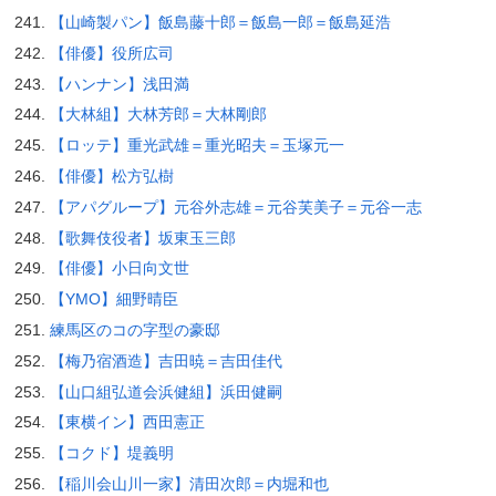
【山崎製パン】飯島藤十郎＝飯島一郎＝飯島延浩
【俳優】役所広司
【ハンナン】浅田満
【大林組】大林芳郎＝大林剛郎
【ロッテ】重光武雄＝重光昭夫＝玉塚元一
【俳優】松方弘樹
【アパグループ】元谷外志雄＝元谷芙美子＝元谷一志
【歌舞伎役者】坂東玉三郎
【俳優】小日向文世
【YMO】細野晴臣
練馬区のコの字型の豪邸
【梅乃宿酒造】吉田暁＝吉田佳代
【山口組弘道会浜健組】浜田健嗣
【東横イン】西田憲正
【コクド】堤義明
【稲川会山川一家】清田次郎＝内堀和也