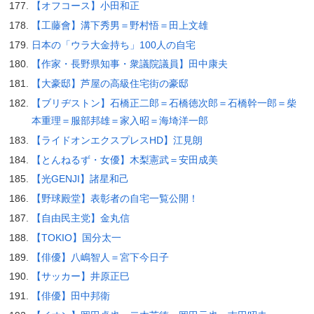
【オフコース】小田和正
【工藤會】溝下秀男＝野村悟＝田上文雄
日本の「ウラ大金持ち」100人の自宅
【作家・長野県知事・衆議院議員】田中康夫
【大豪邸】芦屋の高級住宅街の豪邸
【ブリヂストン】石橋正二郎＝石橋徳次郎＝石橋幹一郎＝柴
本重理＝服部邦雄＝家入昭＝海埼洋一郎
【ライドオンエクスプレスHD】江見朗
【とんねるず・女優】木梨憲武＝安田成美
【光GENJI】諸星和己
【野球殿堂】表彰者の自宅一覧公開！
【自由民主党】金丸信
【TOKIO】国分太一
【俳優】八嶋智人＝宮下今日子
【サッカー】井原正巳
【俳優】田中邦衛