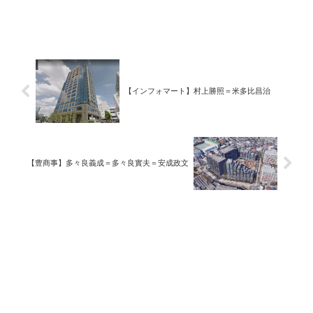
【インフォマート】村上勝照＝米多比昌治
【豊商事】多々良義成＝多々良實夫＝安成政文