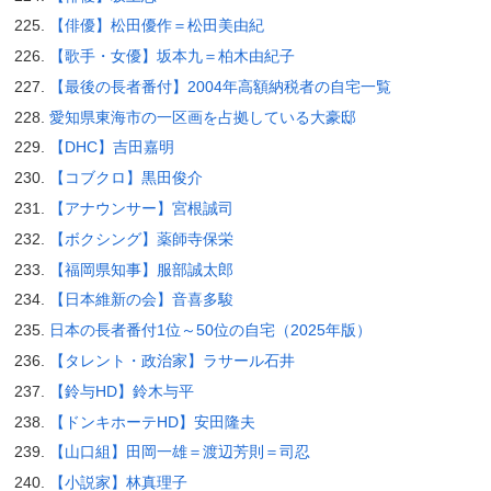
【俳優】松田優作＝松田美由紀
【歌手・女優】坂本九＝柏木由紀子
【最後の長者番付】2004年高額納税者の自宅一覧
愛知県東海市の一区画を占拠している大豪邸
【DHC】吉田嘉明
【コブクロ】黒田俊介
【アナウンサー】宮根誠司
【ボクシング】薬師寺保栄
【福岡県知事】服部誠太郎
【日本維新の会】音喜多駿
日本の長者番付1位～50位の自宅（2025年版）
【タレント・政治家】ラサール石井
【鈴与HD】鈴木与平
【ドンキホーテHD】安田隆夫
【山口組】田岡一雄＝渡辺芳則＝司忍
【小説家】林真理子