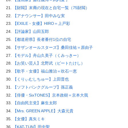
【財閥】末裔の現在と自宅一覧（75財閥）
【アナウンサー】田中みな実
【EXILE・女優】HIRO＝上戸彩
【評論家】山田五郎
【都道府県】長者番付1位の自宅
【サザンオールスターズ】桑田佳祐＝原由子
【モデル】舟山久美子（くみっきー）
【お笑い芸人】北野武（ビートたけし）
【歌手・女優】福山雅治＝吹石一恵
【くりぃむしちゅー】上田晋也
【ソフトバンクグループ】孫正義
【俳優・SixTONES】京本政樹＝京本大我
【自由民主党】麻生太郎
【Mrs. GREEN APPLE】大森元貴
【女優】真矢ミキ
【KAT-TUN】田中聖