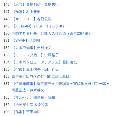
【三共】毒島邦雄＝毒島秀行
【作家】村上春樹
【オードリー】春日俊彰
【X JAPAN】YOSHIKI（ヨシキ）
地図で見る社長、芸能人の住む街（東京23区編）
【SMAP】草彅剛
【大阪府知事】吉村洋文
【モーニング娘。】中澤裕子
【日本コンピュータシステム】藤田雅也
【俳優】葛山信吾＝細川直美
東京都世田谷区の住宅街に建つ豪邸
【伊藤忠商事】瀬島龍三＝戸崎誠喜＝室伏稔＝丹羽宇一郎＝
岡藤正広＝鈴木善久
【マルハン】韓昌祐＝韓裕
【漫画家】荒木飛呂彦
【作家】百田尚樹