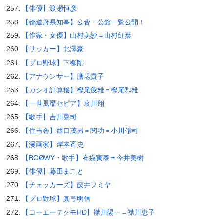
【俳優】渡瀬恒彦
【都道府県知事】公舎・公館一覧公開！
【作家・女優】山村美紗＝山村紅葉
【サッカー】北澤豪
【プロ野球】下柳剛
【アナウンサー】膳場貴子
【カシオ計算機】樫尾俊雄＝樫尾和雄
【一世風靡セピア】哀川翔
【歌手】吉川晃司
【住吉会】西口茂男＝関功＝小川修司
【漫画家】岸本斉史
【BOØWY・歌手】布袋寅泰＝今井美樹
【俳優】藤田まこと
【チェッカーズ】藤井フミヤ
【プロ野球】真弓明信
【コーエーテクモHD】襟川陽一＝襟川恵子