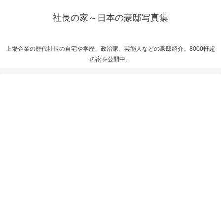
社長の家～日本の豪邸写真集
上場企業の歴代社長の自宅や学歴、政治家、芸能人などの豪邸紹介。8000軒超
の家を公開中。