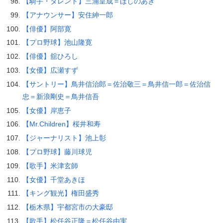
【騎手・タレント】三浦皇成＝ほしのあき
【アナウンサー】安住紳一郎
【俳優】阿部寛
【プロ野球】池山隆寛
【俳優】舘ひろし
【女優】広瀬すず
【サントリー】鳥井信治郎＝佐治敬三＝鳥井信一郎＝佐治信
忠＝新浪剛史＝鳥井信吾
【女優】岸恵子
【Mr.Children】桜井和寿
【ジャーナリスト】池上彰
【プロ野球】藤川球児
【歌手】米津玄師
【女優】千堂あきほ
【キング観光】権田盛秀
【栃木県】宇都宮市の大豪邸
【歌手】松任谷正隆＝松任谷由実