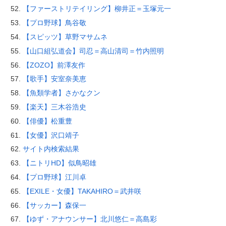
【ファーストリテイリング】柳井正＝玉塚元一
【プロ野球】鳥谷敬
【スピッツ】草野マサムネ
【山口組弘道会】司忍＝高山清司＝竹内照明
【ZOZO】前澤友作
【歌手】安室奈美恵
【魚類学者】さかなクン
【楽天】三木谷浩史
【俳優】松重豊
【女優】沢口靖子
サイト内検索結果
【ニトリHD】似鳥昭雄
【プロ野球】江川卓
【EXILE・女優】TAKAHIRO＝武井咲
【サッカー】森保一
【ゆず・アナウンサー】北川悠仁＝高島彩