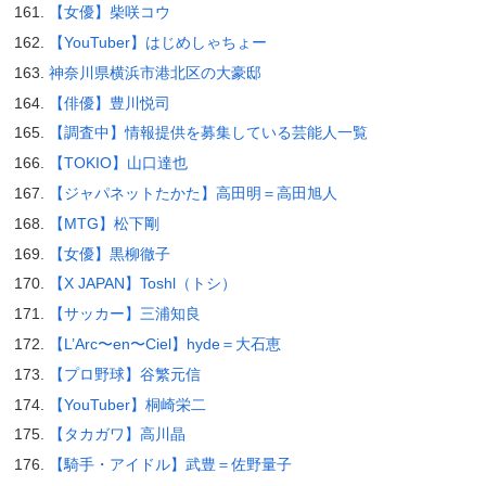
【女優】柴咲コウ
【YouTuber】はじめしゃちょー
神奈川県横浜市港北区の大豪邸
【俳優】豊川悦司
【調査中】情報提供を募集している芸能人一覧
【TOKIO】山口達也
【ジャパネットたかた】高田明＝高田旭人
【MTG】松下剛
【女優】黒柳徹子
【X JAPAN】Toshl（トシ）
【サッカー】三浦知良
【L’Arc〜en〜Ciel】hyde＝大石恵
【プロ野球】谷繁元信
【YouTuber】桐崎栄二
【タカガワ】高川晶
【騎手・アイドル】武豊＝佐野量子