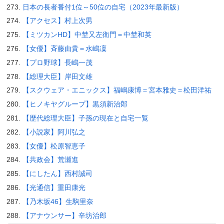
日本の長者番付1位～50位の自宅（2023年最新版）
【アクセス】村上次男
【ミツカンHD】中埜又左衛門＝中埜和英
【女優】斉藤由貴＝水嶋凜
【プロ野球】長嶋一茂
【総理大臣】岸田文雄
【スクウェア・エニックス】福嶋康博＝宮本雅史＝松田洋祐
【ヒノキヤグループ】黒須新治郎
【歴代総理大臣】子孫の現在と自宅一覧
【小説家】阿川弘之
【女優】松原智恵子
【共政会】荒瀬進
【にしたん】西村誠司
【光通信】重田康光
【乃木坂46】生駒里奈
【アナウンサー】辛坊治郎