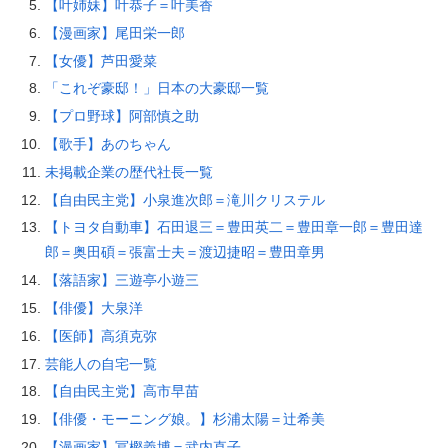
【叶姉妹】叶恭子＝叶美香
【漫画家】尾田栄一郎
【女優】芦田愛菜
「これぞ豪邸！」日本の大豪邸一覧
【プロ野球】阿部慎之助
【歌手】あのちゃん
未掲載企業の歴代社長一覧
【自由民主党】小泉進次郎＝滝川クリステル
【トヨタ自動車】石田退三＝豊田英二＝豊田章一郎＝豊田達
郎＝奥田碩＝張富士夫＝渡辺捷昭＝豊田章男
【落語家】三遊亭小遊三
【俳優】大泉洋
【医師】高須克弥
芸能人の自宅一覧
【自由民主党】高市早苗
【俳優・モーニング娘。】杉浦太陽＝辻希美
【漫画家】冨樫義博＝武内直子