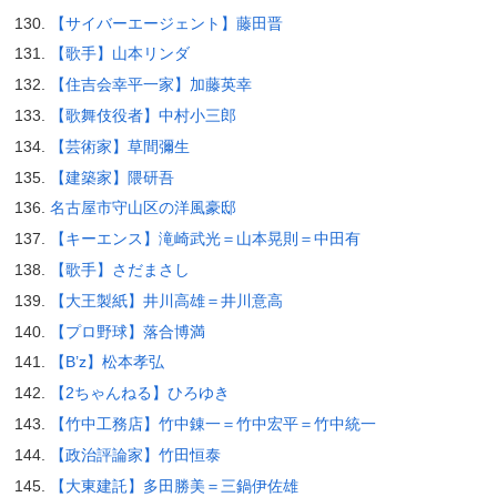
【サイバーエージェント】藤田晋
【歌手】山本リンダ
【住吉会幸平一家】加藤英幸
【歌舞伎役者】中村小三郎
【芸術家】草間彌生
【建築家】隈研吾
名古屋市守山区の洋風豪邸
【キーエンス】滝崎武光＝山本晃則＝中田有
【歌手】さだまさし
【大王製紙】井川高雄＝井川意高
【プロ野球】落合博満
【B’z】松本孝弘
【2ちゃんねる】ひろゆき
【竹中工務店】竹中錬一＝竹中宏平＝竹中統一
【政治評論家】竹田恒泰
【大東建託】多田勝美＝三鍋伊佐雄