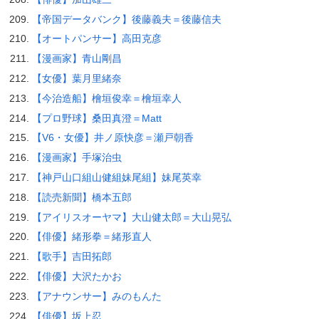
【帝国データバンク】後藤義夫＝後藤信夫
【オートパンサー】高田克彦
【漫画家】青山剛昌
【女優】葉月里緒奈
【今治造船】檜垣俊幸＝檜垣幸人
【プロ野球】桑田真澄＝Matt
【V6・女優】井ノ原快彦＝瀬戸朝香
【漫画家】手塚治虫
【神戸山口組山健組妹尾組】妹尾英幸
【読売新聞】橋本五郎
【アイリスオーヤマ】大山健太郎＝大山晃弘
【俳優】緒形拳＝緒形直人
【歌手】吉田拓郎
【俳優】大沢たかお
【アナウンサー】みのもんた
【俳優】坂上忍