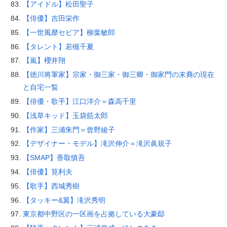
【アイドル】松田聖子
【俳優】吉田栄作
【一世風靡セピア】柳葉敏郎
【タレント】若槻千夏
【嵐】櫻井翔
【徳川将軍家】宗家・御三家・御三卿・御家門の末裔の現在
と自宅一覧
【俳優・歌手】江口洋介＝森高千里
【浅草キッド】玉袋筋太郎
【作家】三浦朱門＝曾野綾子
【デザイナー・モデル】滝沢伸介＝滝沢眞規子
【SMAP】香取慎吾
【俳優】筧利夫
【歌手】西城秀樹
【タッキー&翼】滝沢秀明
東京都中野区の一区画を占拠している大豪邸