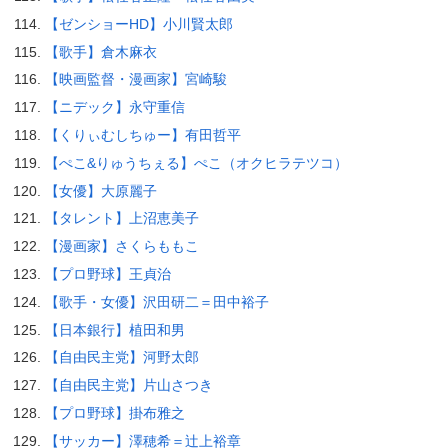
【ゼンショーHD】小川賢太郎
【歌手】倉木麻衣
【映画監督・漫画家】宮崎駿
【ニデック】永守重信
【くりぃむしちゅー】有田哲平
【ぺこ&りゅうちぇる】ぺこ（オクヒラテツコ）
【女優】大原麗子
【タレント】上沼恵美子
【漫画家】さくらももこ
【プロ野球】王貞治
【歌手・女優】沢田研二＝田中裕子
【日本銀行】植田和男
【自由民主党】河野太郎
【自由民主党】片山さつき
【プロ野球】掛布雅之
【サッカー】澤穂希＝辻上裕章