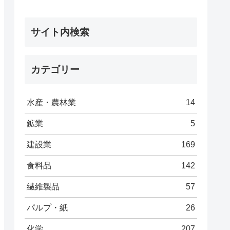
サイト内検索
カテゴリー
水産・農林業
14
鉱業
5
建設業
169
食料品
142
繊維製品
57
パルプ・紙
26
化学
207