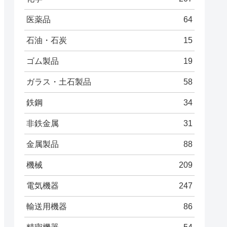
医薬品
64
石油・石炭
15
ゴム製品
19
ガラス・土石製品
58
鉄鋼
34
非鉄金属
31
金属製品
88
機械
209
電気機器
247
輸送用機器
86