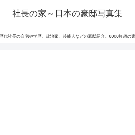
社長の家～日本の豪邸写真集
歴代社長の自宅や学歴、政治家、芸能人などの豪邸紹介。8000軒超の