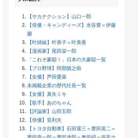
【サカナクション】山口一郎
【俳優・キャンディーズ】水谷豊＝伊藤
蘭
【叶姉妹】叶恭子＝叶美香
【漫画家】尾田栄一郎
「これぞ豪邸！」日本の大豪邸一覧
【プロ野球】阿部慎之助
【女優】芦田愛菜
未掲載企業の歴代社長一覧
【女優】真矢ミキ
【歌手】あのちゃん
【評論家】山田五郎
【俳優】筧利夫
【トヨタ自動車】石田退三＝豊田英二＝
豊田章一郎＝豊田達郎＝奥田碩＝張富士