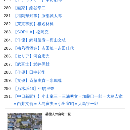
【画家】絹谷幸二
【福岡県知事】服部誠太郎
【東京事変】椎名林檎
【SOPHIA】松岡充
【俳優】綿引勝彦＝樫山文枝
【梅乃宿酒造】吉田暁＝吉田佳代
【セリア】河合宏光
【武富士】武井保雄
【俳優】田中邦衛
【女優】斉藤由貴＝水嶋凜
【乃木坂46】生駒里奈
【中日新聞社】小山竜三＝三浦秀文＝加藤巳一郎＝大島宏彦
＝白井文吾＝大島寅夫＝小出宣昭＝大島宇一郎
芸能人の自宅一覧