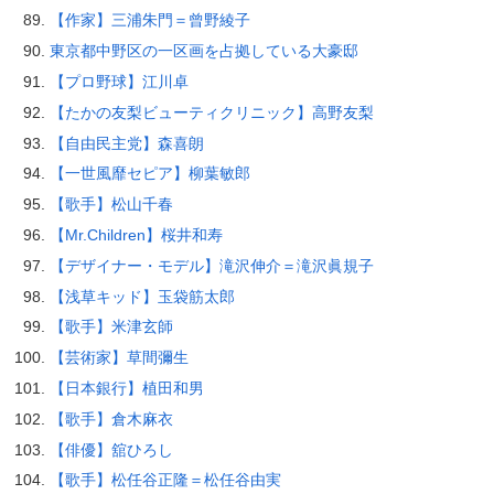
【作家】三浦朱門＝曾野綾子
東京都中野区の一区画を占拠している大豪邸
【プロ野球】江川卓
【たかの友梨ビューティクリニック】高野友梨
【自由民主党】森喜朗
【一世風靡セピア】柳葉敏郎
【歌手】松山千春
【Mr.Children】桜井和寿
【デザイナー・モデル】滝沢伸介＝滝沢眞規子
【浅草キッド】玉袋筋太郎
【歌手】米津玄師
【芸術家】草間彌生
【日本銀行】植田和男
【歌手】倉木麻衣
【俳優】舘ひろし
【歌手】松任谷正隆＝松任谷由実