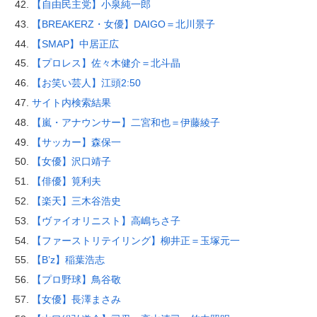
【自由民主党】小泉純一郎
【BREAKERZ・女優】DAIGO＝北川景子
【SMAP】中居正広
【プロレス】佐々木健介＝北斗晶
【お笑い芸人】江頭2:50
サイト内検索結果
【嵐・アナウンサー】二宮和也＝伊藤綾子
【サッカー】森保一
【女優】沢口靖子
【俳優】筧利夫
【楽天】三木谷浩史
【ヴァイオリニスト】高嶋ちさ子
【ファーストリテイリング】柳井正＝玉塚元一
【B’z】稲葉浩志
【プロ野球】鳥谷敬
【女優】長澤まさみ