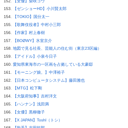
【女優】柴咲コウ
【ゼンショーHD】小川賢太郎
【TOKIO】国分太一
【歌舞伎役者】中村小三郎
【作家】村上春樹
【BOØWY】氷室京介
地図で見る社長、芸能人の住む街（東京23区編）
【アイドル】小泉今日子
愛知県東海市の一区画を占拠している大豪邸
【モーニング娘。】中澤裕子
【日本コンピュータシステム】藤田雅也
【MTG】松下剛
【大阪府知事】吉村洋文
【ハンナン】浅田満
【女優】黒柳徹子
【X JAPAN】Toshl（トシ）
【歌手】吉田拓郎