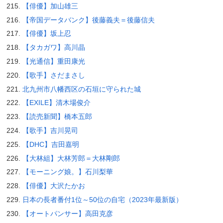
【俳優】加山雄三
【帝国データバンク】後藤義夫＝後藤信夫
【俳優】坂上忍
【タカガワ】高川晶
【光通信】重田康光
【歌手】さだまさし
北九州市八幡西区の石垣に守られた城
【EXILE】清木場俊介
【読売新聞】橋本五郎
【歌手】吉川晃司
【DHC】吉田嘉明
【大林組】大林芳郎＝大林剛郎
【モーニング娘。】石川梨華
【俳優】大沢たかお
日本の長者番付1位～50位の自宅（2023年最新版）
【オートパンサー】高田克彦