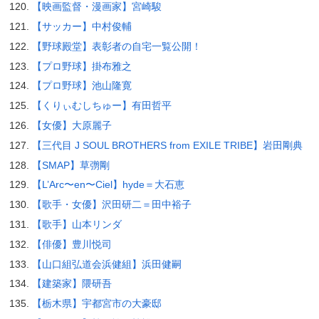
【映画監督・漫画家】宮崎駿
【サッカー】中村俊輔
【野球殿堂】表彰者の自宅一覧公開！
【プロ野球】掛布雅之
【プロ野球】池山隆寛
【くりぃむしちゅー】有田哲平
【女優】大原麗子
【三代目 J SOUL BROTHERS from EXILE TRIBE】岩田剛典
【SMAP】草彅剛
【L’Arc〜en〜Ciel】hyde＝大石恵
【歌手・女優】沢田研二＝田中裕子
【歌手】山本リンダ
【俳優】豊川悦司
【山口組弘道会浜健組】浜田健嗣
【建築家】隈研吾
【栃木県】宇都宮市の大豪邸