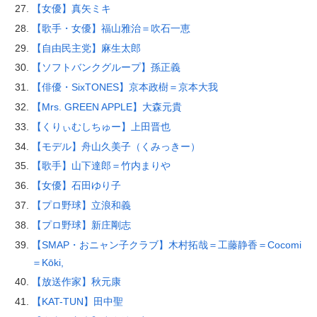
【女優】真矢ミキ
【歌手・女優】福山雅治＝吹石一恵
【自由民主党】麻生太郎
【ソフトバンクグループ】孫正義
【俳優・SixTONES】京本政樹＝京本大我
【Mrs. GREEN APPLE】大森元貴
【くりぃむしちゅー】上田晋也
【モデル】舟山久美子（くみっきー）
【歌手】山下達郎＝竹内まりや
【女優】石田ゆり子
【プロ野球】立浪和義
【プロ野球】新庄剛志
【SMAP・おニャン子クラブ】木村拓哉＝工藤静香＝Cocomi
＝Kōki,
【放送作家】秋元康
【KAT-TUN】田中聖