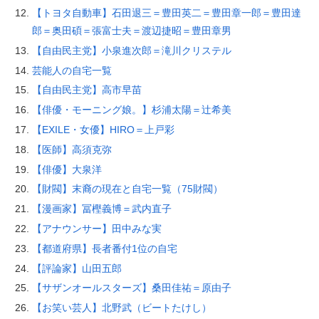
【トヨタ自動車】石田退三＝豊田英二＝豊田章一郎＝豊田達
郎＝奥田碩＝張富士夫＝渡辺捷昭＝豊田章男
【自由民主党】小泉進次郎＝滝川クリステル
芸能人の自宅一覧
【自由民主党】高市早苗
【俳優・モーニング娘。】杉浦太陽＝辻希美
【EXILE・女優】HIRO＝上戸彩
【医師】高須克弥
【俳優】大泉洋
【財閥】末裔の現在と自宅一覧（75財閥）
【漫画家】冨樫義博＝武内直子
【アナウンサー】田中みな実
【都道府県】長者番付1位の自宅
【評論家】山田五郎
【サザンオールスターズ】桑田佳祐＝原由子
【お笑い芸人】北野武（ビートたけし）