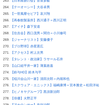
【日本維新の会】音喜多駿
【テーオーシー】大谷卓男
【一世風靡セピア】哀川翔
【再春館製薬所】西川通子＝西川正明
【アイチ】森下安道
【住吉会】西口茂男＝関功＝小川修司
【ジャーナリスト】安藤優子
【プロ野球】赤星憲広
【アクセス】村上次男
【タレント・政治家】ラサール石井
【山口組平井一家】薄葉政嘉
【鈴与HD】鈴木与平
【稲川会山川一家】清田次郎＝内堀和也
【スクウェア・エニックス】福嶋康博＝宮本雅史＝松田洋祐
【ヒノキヤグループ】黒須新治郎
【俳優】火野正平
【アナウンサー】辛坊治郎