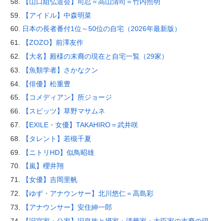
【山口組弘道会】司忍＝高山清司＝竹内照明
【アイドル】中森明菜
日本の長者番付1位～50位の自宅（2026年最新版）
【ZOZO】前澤友作
【大名】殿様の末裔の現在と自宅一覧（29家）
【魚類学者】さかなクン
【俳優】松重豊
【コメディアン】所ジョージ
【スピッツ】草野マサムネ
【EXILE・女優】TAKAHIRO＝武井咲
【タレント】若槻千夏
【ニトリHD】似鳥昭雄
【嵐】櫻井翔
【女優】吉岡里帆
【ゆず・アナウンサー】北川悠仁＝高島彩
【アナウンサー】安住紳一郎
【旧宮家・公家】旧皇族と摂家・清華家・大臣家の末裔の現