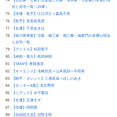
在と自宅一覧（26家）
【俳優・歌手】江口洋介＝森高千里
【歌手】安室奈美恵
【女優】千堂あきほ
【徳川将軍家】宗家・御三家・御三卿・御家門の末裔の現在
と自宅一覧
【アイドル】松田聖子
【紳助・竜介】島田紳助
【SMAP】香取慎吾
【キーエンス】滝崎武光＝山本晃則＝中田有
【騎手・タレント】三浦皇成＝ほしのあき
【タッキー&翼】滝沢秀明
【ニデック】永守重信
【女優】広瀬すず
【俳優】阿部寛
【自由民主党】河野太郎