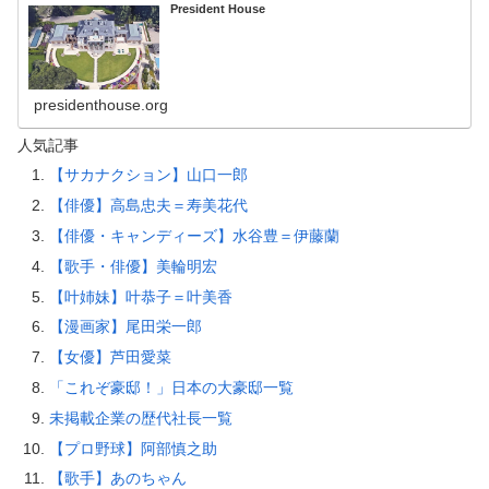
President House
presidenthouse.org
人気記事
【サカナクション】山口一郎
【俳優】高島忠夫＝寿美花代
【俳優・キャンディーズ】水谷豊＝伊藤蘭
【歌手・俳優】美輪明宏
【叶姉妹】叶恭子＝叶美香
【漫画家】尾田栄一郎
【女優】芦田愛菜
「これぞ豪邸！」日本の大豪邸一覧
未掲載企業の歴代社長一覧
【プロ野球】阿部慎之助
【歌手】あのちゃん