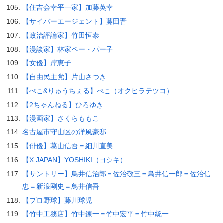
【住吉会幸平一家】加藤英幸
【サイバーエージェント】藤田晋
【政治評論家】竹田恒泰
【漫談家】林家ペー・パー子
【女優】岸恵子
【自由民主党】片山さつき
【ぺこ&りゅうちぇる】ぺこ（オクヒラテツコ）
【2ちゃんねる】ひろゆき
【漫画家】さくらももこ
名古屋市守山区の洋風豪邸
【俳優】葛山信吾＝細川直美
【X JAPAN】YOSHIKI（ヨシキ）
【サントリー】鳥井信治郎＝佐治敬三＝鳥井信一郎＝佐治信
忠＝新浪剛史＝鳥井信吾
【プロ野球】藤川球児
【竹中工務店】竹中錬一＝竹中宏平＝竹中統一