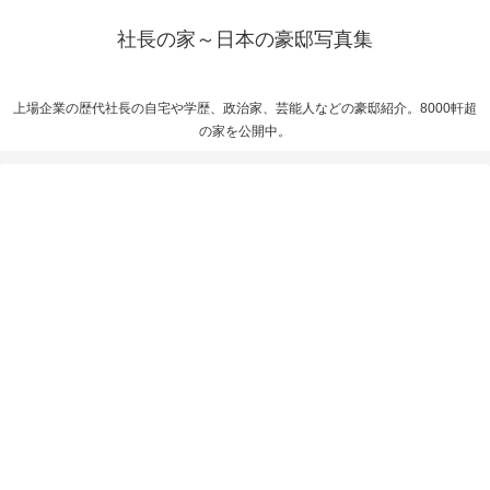
社長の家～日本の豪邸写真集
上場企業の歴代社長の自宅や学歴、政治家、芸能人などの豪邸紹介。8000軒超
の家を公開中。