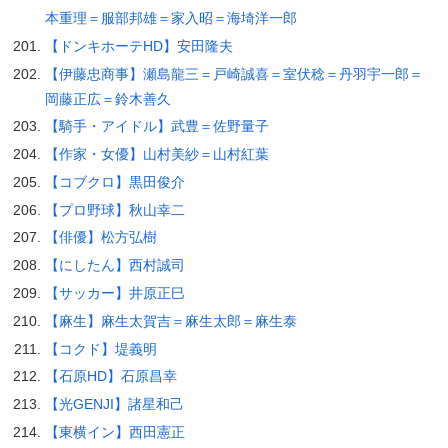
本重理＝服部邦雄＝家入昭＝海埼洋一郎
【ドンキホーテHD】安田隆夫
【伊藤忠商事】瀬島龍三＝戸崎誠喜＝室伏稔＝丹羽宇一郎＝
岡藤正広＝鈴木善久
【騎手・アイドル】武豊＝佐野量子
【作家・女優】山村美紗＝山村紅葉
【コブクロ】黒田俊介
【プロ野球】秋山幸二
【俳優】松方弘樹
【にしたん】西村誠司
【サッカー】井原正巳
【麻生】麻生太賀吉＝麻生太郎＝麻生泰
【コクド】堤義明
【石原HD】石原昌幸
【光GENJI】諸星和己
【東横イン】西田憲正