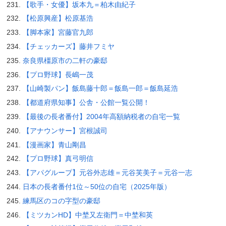
【歌手・女優】坂本九＝柏木由紀子
【松原興産】松原基浩
【脚本家】宮藤官九郎
【チェッカーズ】藤井フミヤ
奈良県橿原市の二軒の豪邸
【プロ野球】長嶋一茂
【山崎製パン】飯島藤十郎＝飯島一郎＝飯島延浩
【都道府県知事】公舎・公館一覧公開！
【最後の長者番付】2004年高額納税者の自宅一覧
【アナウンサー】宮根誠司
【漫画家】青山剛昌
【プロ野球】真弓明信
【アパグループ】元谷外志雄＝元谷芙美子＝元谷一志
日本の長者番付1位～50位の自宅（2025年版）
練馬区のコの字型の豪邸
【ミツカンHD】中埜又左衛門＝中埜和英