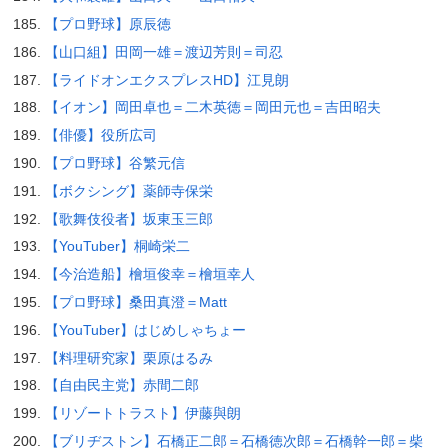
【プロ野球】原辰徳
【山口組】田岡一雄＝渡辺芳則＝司忍
【ライドオンエクスプレスHD】江見朗
【イオン】岡田卓也＝二木英徳＝岡田元也＝吉田昭夫
【俳優】役所広司
【プロ野球】谷繁元信
【ボクシング】薬師寺保栄
【歌舞伎役者】坂東玉三郎
【YouTuber】桐崎栄二
【今治造船】檜垣俊幸＝檜垣幸人
【プロ野球】桑田真澄＝Matt
【YouTuber】はじめしゃちょー
【料理研究家】栗原はるみ
【自由民主党】赤間二郎
【リゾートトラスト】伊藤與朗
【ブリヂストン】石橋正二郎＝石橋徳次郎＝石橋幹一郎＝柴