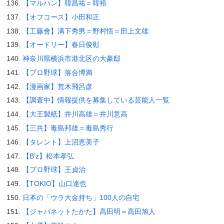
【マルハン】韓昌祐＝韓裕
【オフコース】小田和正
【工藤會】溝下秀男＝野村悟＝田上文雄
【オードリー】春日俊彰
神奈川県横浜市港北区の大豪邸
【プロ野球】落合博満
【漫画家】荒木飛呂彦
【調査中】情報提供を募集している芸能人一覧
【大王製紙】井川高雄＝井川意高
【三共】毒島邦雄＝毒島秀行
【タレント】上沼恵美子
【B’z】松本孝弘
【プロ野球】王貞治
【TOKIO】山口達也
日本の「ウラ大金持ち」100人の自宅
【ジャパネットたかた】高田明＝高田旭人