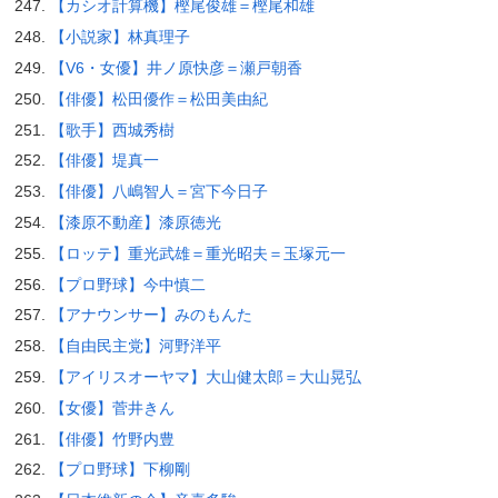
【カシオ計算機】樫尾俊雄＝樫尾和雄
【小説家】林真理子
【V6・女優】井ノ原快彦＝瀬戸朝香
【俳優】松田優作＝松田美由紀
【歌手】西城秀樹
【俳優】堤真一
【俳優】八嶋智人＝宮下今日子
【漆原不動産】漆原徳光
【ロッテ】重光武雄＝重光昭夫＝玉塚元一
【プロ野球】今中慎二
【アナウンサー】みのもんた
【自由民主党】河野洋平
【アイリスオーヤマ】大山健太郎＝大山晃弘
【女優】菅井きん
【俳優】竹野内豊
【プロ野球】下柳剛