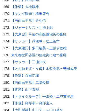
【俳優】大地康雄
【キング観光】権田盛秀
【自由民主党】金丸信
【ジャーナリスト】池上彰
【大豪邸】芦屋の高級住宅街の豪邸
【サッカー】澤穂希＝辻上裕章
【大東建託】多田勝美＝三鍋伊佐雄
東京都世田谷区の住宅街に建つ豪邸
【サッカー】三浦知良
【とんねるず・女優】木梨憲武＝安田成美
【作家】百田尚樹
【自由民主党】二階俊博
【柔道】山下泰裕
【トライグループ】平田修＝二谷友里恵
【俳優】緒形拳＝緒形直人
【大和製罐】山口久一＝山口裕久