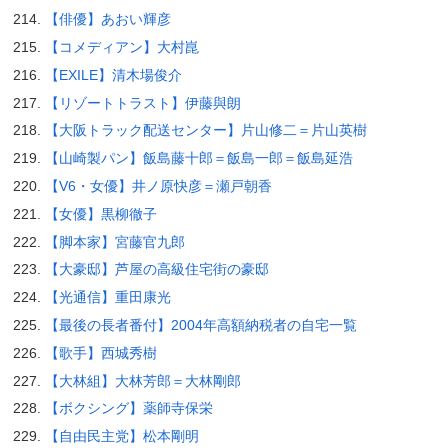
【俳優】あおい輝彦
【コメディアン】大村崑
【EXILE】清木場俊介
【リゾートトラスト】伊藤與朗
【大阪トラック配送センター】片山修二＝片山英樹
【山崎製パン】飯島藤十郎＝飯島一郎＝飯島延浩
【V6・女優】井ノ原快彦＝瀬戸朝香
【女優】黒柳徹子
【脚本家】宮藤官九郎
【大豪邸】芦屋の高級住宅街の豪邸
【光通信】重田康光
【最後の長者番付】2004年高額納税者の自宅一覧
【歌手】西城秀樹
【大林組】大林芳郎＝大林剛郎
【ボクシング】薬師寺保栄
【自由民主党】松本剛明