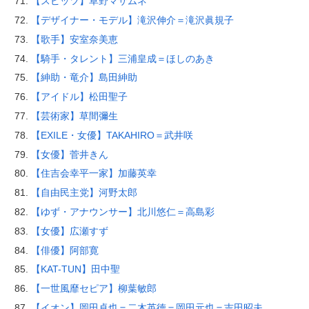
【スピッツ】草野マサムネ
【デザイナー・モデル】滝沢伸介＝滝沢眞規子
【歌手】安室奈美恵
【騎手・タレント】三浦皇成＝ほしのあき
【紳助・竜介】島田紳助
【アイドル】松田聖子
【芸術家】草間彌生
【EXILE・女優】TAKAHIRO＝武井咲
【女優】菅井きん
【住吉会幸平一家】加藤英幸
【自由民主党】河野太郎
【ゆず・アナウンサー】北川悠仁＝高島彩
【女優】広瀬すず
【俳優】阿部寛
【KAT-TUN】田中聖
【一世風靡セピア】柳葉敏郎
【イオン】岡田卓也＝二木英徳＝岡田元也＝吉田昭夫