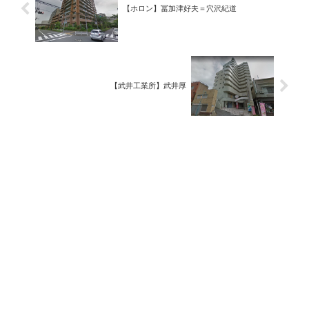
【ホロン】冨加津好夫＝穴沢紀道
【武井工業所】武井厚