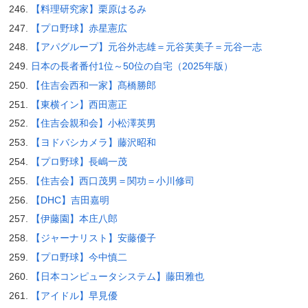
【料理研究家】栗原はるみ
【プロ野球】赤星憲広
【アパグループ】元谷外志雄＝元谷芙美子＝元谷一志
日本の長者番付1位～50位の自宅（2025年版）
【住吉会西和一家】髙橋勝郎
【東横イン】西田憲正
【住吉会親和会】小松澤英男
【ヨドバシカメラ】藤沢昭和
【プロ野球】長嶋一茂
【住吉会】西口茂男＝関功＝小川修司
【DHC】吉田嘉明
【伊藤園】本庄八郎
【ジャーナリスト】安藤優子
【プロ野球】今中慎二
【日本コンピュータシステム】藤田雅也
【アイドル】早見優