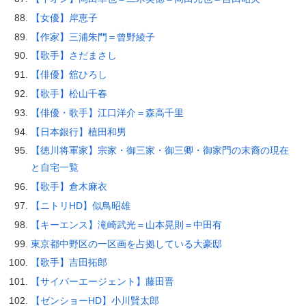
【女優】岸恵子
【作家】三浦朱門＝曾野綾子
【歌手】さだまさし
【俳優】舘ひろし
【歌手】松山千春
【俳優・歌手】江口洋介＝森高千里
【日本銀行】植田和男
【徳川将軍家】宗家・御三家・御三卿・御家門の末裔の現在
と自宅一覧
【歌手】倉木麻衣
【ニトリHD】似鳥昭雄
【キーエンス】滝崎武光＝山本晃則＝中田有
東京都中野区の一区画を占拠している大豪邸
【歌手】吉田拓郎
【サイバーエージェント】藤田晋
【ゼンショーHD】小川賢太郎