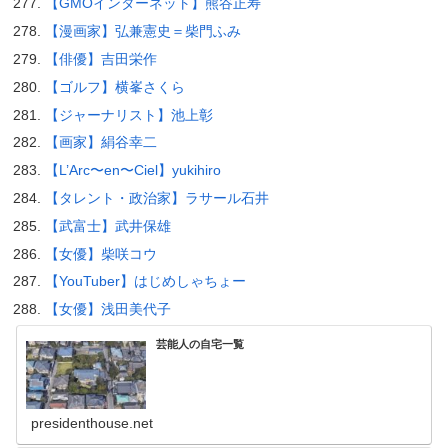
【GMOインターネット】熊谷正寿
【漫画家】弘兼憲史＝柴門ふみ
【俳優】吉田栄作
【ゴルフ】横峯さくら
【ジャーナリスト】池上彰
【画家】絹谷幸二
【L’Arc〜en〜Ciel】yukihiro
【タレント・政治家】ラサール石井
【武富士】武井保雄
【女優】柴咲コウ
【YouTuber】はじめしゃちょー
【女優】浅田美代子
芸能人の自宅一覧
presidenthouse.net