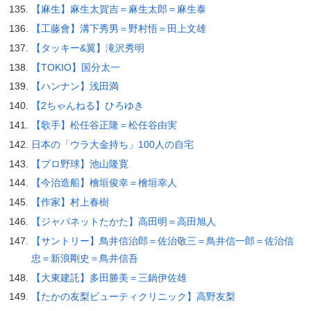
【麻生】麻生太賀吉＝麻生太郎＝麻生泰
【工藤會】溝下秀男＝野村悟＝田上文雄
【タッキー&翼】滝沢秀明
【TOKIO】国分太一
【ハンナン】浅田満
【2ちゃんねる】ひろゆき
【歌手】松任谷正隆＝松任谷由実
日本の「ウラ大金持ち」100人の自宅
【プロ野球】池山隆寛
【今治造船】檜垣俊幸＝檜垣幸人
【作家】村上春樹
【ジャパネットたかた】高田明＝高田旭人
【サントリー】鳥井信治郎＝佐治敬三＝鳥井信一郎＝佐治信
忠＝新浪剛史＝鳥井信吾
【大東建託】多田勝美＝三鍋伊佐雄
【たかの友梨ビューティクリニック】高野友梨