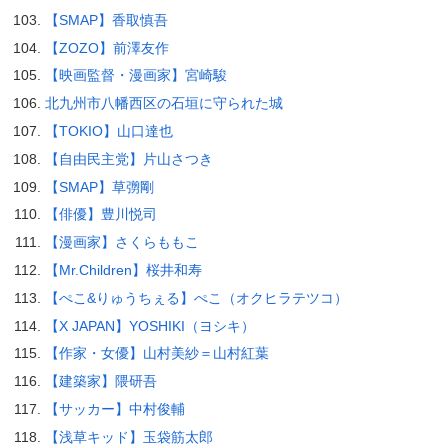
【SMAP】香取慎吾
【ZOZO】前澤友作
【映画監督・漫画家】宮崎駿
北九州市八幡西区の石垣に守られた城
【TOKIO】山口達也
【自由民主党】片山さつき
【SMAP】草彅剛
【俳優】豊川悦司
【漫画家】さくらももこ
【Mr.Children】桜井和寿
【ぺこ&りゅうちぇる】ぺこ（オクヒラテツコ）
【X JAPAN】YOSHIKI（ヨシキ）
【作家・女優】山村美紗＝山村紅葉
【建築家】隈研吾
【サッカー】中村俊輔
【浅草キッド】玉袋筋太郎