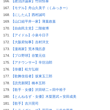
【政治評論家】竹田恒泰
【モデル】舟山久美子（くみっきー）
【にしたん】西村誠司
【山口組平井一家】薄葉政嘉
【自由民主党】二階俊博
【アイドル】小泉今日子
【大阪府知事】吉村洋文
【漫画家】荒木飛呂彦
【プロ野球】谷繁元信
【アナウンサー】辛坊治郎
【俳優】松方弘樹
【歌舞伎役者】坂東玉三郎
【読売新聞】橋本五郎
【歌手・女優】沢田研二＝田中裕子
【とんねるず・女優】木梨憲武＝安田成美
【歌手】吉川晃司