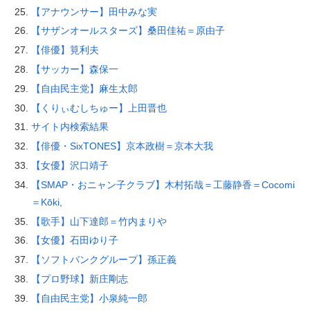
【アナウンサー】田中みな実
【サザンオールスターズ】桑田佳祐＝原由子
【俳優】筧利夫
【サッカー】森保一
【自由民主党】麻生太郎
【くりぃむしちゅー】上田晋也
サイト内検索結果
【俳優・SixTONES】京本政樹＝京本大我
【女優】沢口靖子
【SMAP・おニャン子クラブ】木村拓哉＝工藤静香＝Cocomi
＝Kōki,
【歌手】山下達郎＝竹内まりや
【女優】石田ゆり子
【ソフトバンクグループ】孫正義
【プロ野球】新庄剛志
【自由民主党】小泉純一郎