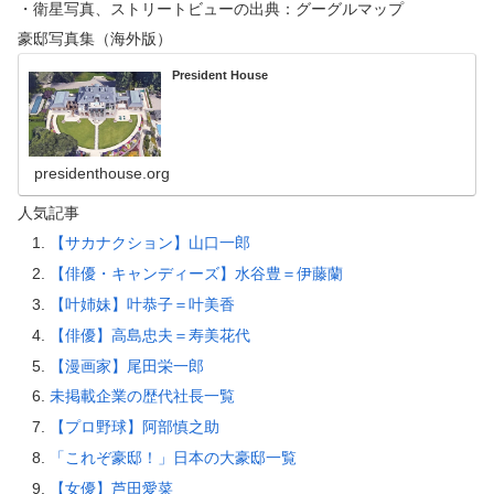
・衛星写真、ストリートビューの出典：グーグルマップ
豪邸写真集（海外版）
President House
presidenthouse.org
人気記事
【サカナクション】山口一郎
【俳優・キャンディーズ】水谷豊＝伊藤蘭
【叶姉妹】叶恭子＝叶美香
【俳優】高島忠夫＝寿美花代
【漫画家】尾田栄一郎
未掲載企業の歴代社長一覧
【プロ野球】阿部慎之助
「これぞ豪邸！」日本の大豪邸一覧
【女優】芦田愛菜