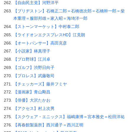
【自由民主党】河野洋平
【ブリヂストン】石橋正二郎＝石橋徳次郎＝石橋幹一郎＝柴
本重理＝服部邦雄＝家入昭＝海埼洋一郎
【ストーンマーケット】中村泰二郎
【ライドオンエクスプレスHD】江見朗
【オートパンサー】高田克彦
【小説家】林真理子
【プロ野球】江川卓
【ゴルフ】渋野日向子
【プロレス】武藤敬司
【チェッカーズ】藤井フミヤ
【漫画家】青山剛昌
【俳優】大沢たかお
【アクセス】村上次男
【スクウェア・エニックス】福嶋康博＝宮本雅史＝松田洋祐
【再春館製薬所】西川通子＝西川正明