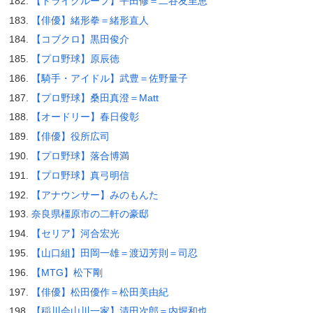
【トライグループ】平田修＝二谷友里恵
【俳優】緒形拳＝緒形直人
【コブクロ】黒田俊介
【プロ野球】原辰徳
【騎手・アイドル】武豊＝佐野量子
【プロ野球】桑田真澄＝Matt
【オードリー】春日俊彰
【俳優】役所広司
【プロ野球】落合博満
【プロ野球】真弓明信
【アナウンサー】みのもんた
奈良県橿原市の二軒の豪邸
【セリア】河合宏光
【山口組】田岡一雄＝渡辺芳則＝司忍
【MTG】松下剛
【俳優】松田優作＝松田美由紀
【稲川会山川一家】清田次郎＝内堀和也