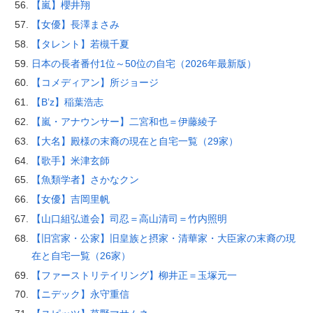
【嵐】櫻井翔
【女優】長澤まさみ
【タレント】若槻千夏
日本の長者番付1位～50位の自宅（2026年最新版）
【コメディアン】所ジョージ
【B’z】稲葉浩志
【嵐・アナウンサー】二宮和也＝伊藤綾子
【大名】殿様の末裔の現在と自宅一覧（29家）
【歌手】米津玄師
【魚類学者】さかなクン
【女優】吉岡里帆
【山口組弘道会】司忍＝高山清司＝竹内照明
【旧宮家・公家】旧皇族と摂家・清華家・大臣家の末裔の現
在と自宅一覧（26家）
【ファーストリテイリング】柳井正＝玉塚元一
【ニデック】永守重信