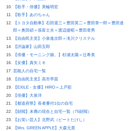
【歌手・俳優】美輪明宏
【歌手】あのちゃん
【トヨタ自動車】石田退三＝豊田英二＝豊田章一郎＝豊田達
郎＝奥田碩＝張富士夫＝渡辺捷昭＝豊田章男
【自由民主党】小泉進次郎＝滝川クリステル
【評論家】山田五郎
【俳優・モーニング娘。】杉浦太陽＝辻希美
【女優】真矢ミキ
芸能人の自宅一覧
【自由民主党】高市早苗
【EXILE・女優】HIRO＝上戸彩
【俳優】大泉洋
【都道府県】長者番付1位の自宅
【財閥】末裔の現在と自宅一覧（75財閥）
【お笑い芸人】北野武（ビートたけし）
【Mrs. GREEN APPLE】大森元貴