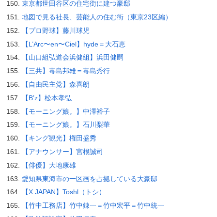
東京都世田谷区の住宅街に建つ豪邸
地図で見る社長、芸能人の住む街（東京23区編）
【プロ野球】藤川球児
【L’Arc〜en〜Ciel】hyde＝大石恵
【山口組弘道会浜健組】浜田健嗣
【三共】毒島邦雄＝毒島秀行
【自由民主党】森喜朗
【B’z】松本孝弘
【モーニング娘。】中澤裕子
【モーニング娘。】石川梨華
【キング観光】権田盛秀
【アナウンサー】宮根誠司
【俳優】大地康雄
愛知県東海市の一区画を占拠している大豪邸
【X JAPAN】Toshl（トシ）
【竹中工務店】竹中錬一＝竹中宏平＝竹中統一