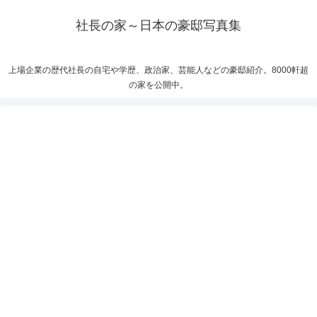
社長の家～日本の豪邸写真集
上場企業の歴代社長の自宅や学歴、政治家、芸能人などの豪邸紹介。8000軒超
の家を公開中。