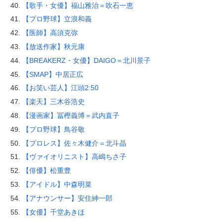
【歌手・女優】福山雅治＝吹石一恵
【プロ野球】立浪和義
【医師】高須克弥
【放送作家】秋元康
【BREAKERZ・女優】DAIGO＝北川景子
【SMAP】中居正広
【お笑い芸人】江頭2:50
【楽天】三木谷浩史
【漫画家】冨樫義博＝武内直子
【プロ野球】鳥谷敬
【プロレス】佐々木健介＝北斗晶
【ヴァイオリニスト】高嶋ちさ子
【俳優】松重豊
【アイドル】中森明菜
【アナウンサー】安住紳一郎
【女優】千堂あきほ