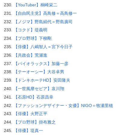
【YouTuber】桐崎栄二
【自由民主党】高鳥修＝高鳥修一
【ノジマ】野島絹代＝野島廣司
【コクド】堤義明
【プロ野球】下柳剛
【俳優】八嶋智人＝宮下今日子
【共政会】荒瀬進
【パイオラックス】加藤一彦
【テーオーシー】大谷卓男
【ドンキホーテHD】安田隆夫
【一世風靡セピア】哀川翔
【石原HD】石原昌幸
【ファッションデザイナー・女優】NIGO＝牧瀬里穂
【俳優】火野正平
【プロ野球】掛布雅之
【俳優】堤真一