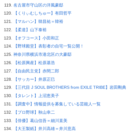
名古屋市守山区の洋風豪邸
【くりぃむしちゅー】有田哲平
【マルハン】韓昌祐＝韓裕
【柔道】山下泰裕
【オフコース】小田和正
【野球殿堂】表彰者の自宅一覧公開！
神奈川県横浜市港北区の大豪邸
【松原興産】松原基浩
【自由民主党】赤間二郎
【サッカー】井原正巳
【三代目 J SOUL BROTHERS from EXILE TRIBE】岩田剛典
【タレント】上沼恵美子
【調査中】情報提供を募集している芸能人一覧
【プロ野球】秋山幸二
【俳優】葛山信吾＝細川直美
【大王製紙】井川高雄＝井川意高