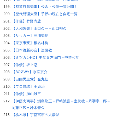
【都道府県知事】公舎・公館一覧公開！
【歴代総理大臣】子孫の現在と自宅一覧
【俳優】竹野内豊
【大和製罐】山口久一＝山口裕久
【サッカー】三浦知良
【東京事変】椎名林檎
【日本維新の会】遠藤敬
【ミツカンHD】中埜又左衛門＝中埜和英
【俳優】坂上忍
【BOØWY】氷室京介
【自由民主党】金丸信
【プロ野球】王貞治
【俳優】加山雄三
【伊藤忠商事】瀬島龍三＝戸崎誠喜＝室伏稔＝丹羽宇一郎＝
岡藤正広＝鈴木善久
【栃木県】宇都宮市の大豪邸