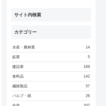
サイト内検索
カテゴリー
水産・農林業
14
鉱業
5
建設業
169
食料品
142
繊維製品
57
パルプ・紙
26
化学
207