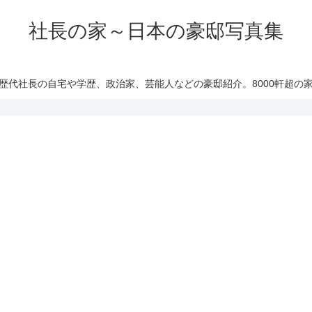
社長の家～日本の豪邸写真集
歴代社長の自宅や学歴、政治家、芸能人などの豪邸紹介。8000軒超の