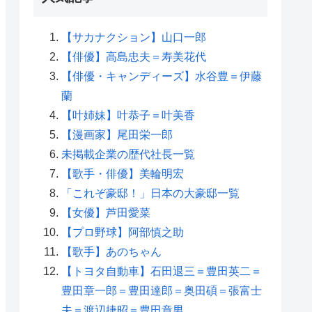
【サカナクション】山口一郎
【俳優】高島忠夫＝寿美花代
【俳優・キャンディーズ】水谷豊＝伊藤
蘭
【叶姉妹】叶恭子＝叶美香
【漫画家】尾田栄一郎
未掲載企業の歴代社長一覧
【歌手・俳優】美輪明宏
「これぞ豪邸！」日本の大豪邸一覧
【女優】芦田愛菜
【プロ野球】阿部慎之助
【歌手】あのちゃん
【トヨタ自動車】石田退三＝豊田英二＝
豊田章一郎＝豊田達郎＝奥田碩＝張富士
夫＝渡辺捷昭＝豊田章男