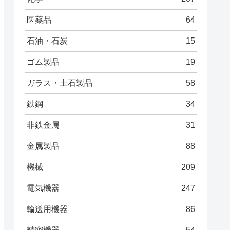
医薬品
64
石油・石炭
15
ゴム製品
19
ガラス・土石製品
58
鉄鋼
34
非鉄金属
31
金属製品
88
機械
209
電気機器
247
輸送用機器
86