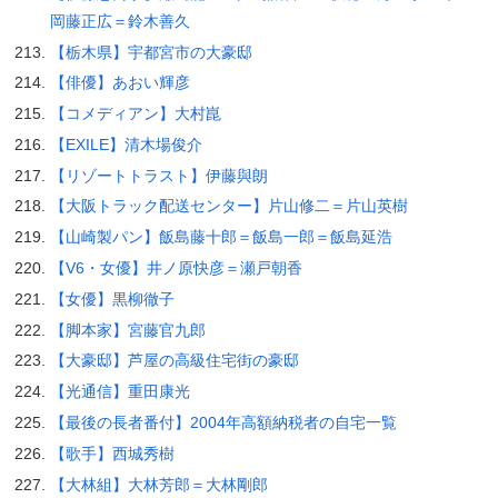
岡藤正広＝鈴木善久
【栃木県】宇都宮市の大豪邸
【俳優】あおい輝彦
【コメディアン】大村崑
【EXILE】清木場俊介
【リゾートトラスト】伊藤與朗
【大阪トラック配送センター】片山修二＝片山英樹
【山崎製パン】飯島藤十郎＝飯島一郎＝飯島延浩
【V6・女優】井ノ原快彦＝瀬戸朝香
【女優】黒柳徹子
【脚本家】宮藤官九郎
【大豪邸】芦屋の高級住宅街の豪邸
【光通信】重田康光
【最後の長者番付】2004年高額納税者の自宅一覧
【歌手】西城秀樹
【大林組】大林芳郎＝大林剛郎