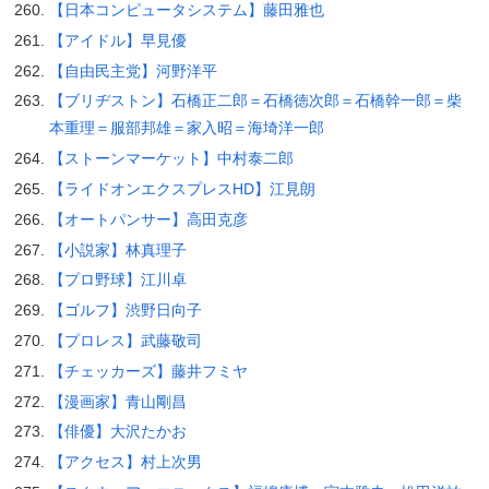
【日本コンピュータシステム】藤田雅也
【アイドル】早見優
【自由民主党】河野洋平
【ブリヂストン】石橋正二郎＝石橋徳次郎＝石橋幹一郎＝柴
本重理＝服部邦雄＝家入昭＝海埼洋一郎
【ストーンマーケット】中村泰二郎
【ライドオンエクスプレスHD】江見朗
【オートパンサー】高田克彦
【小説家】林真理子
【プロ野球】江川卓
【ゴルフ】渋野日向子
【プロレス】武藤敬司
【チェッカーズ】藤井フミヤ
【漫画家】青山剛昌
【俳優】大沢たかお
【アクセス】村上次男