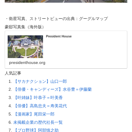
・衛星写真、ストリートビューの出典：グーグルマップ
豪邸写真集（海外版）
President House
presidenthouse.org
人気記事
【サカナクション】山口一郎
【俳優・キャンディーズ】水谷豊＝伊藤蘭
【叶姉妹】叶恭子＝叶美香
【俳優】高島忠夫＝寿美花代
【漫画家】尾田栄一郎
未掲載企業の歴代社長一覧
【プロ野球】阿部慎之助