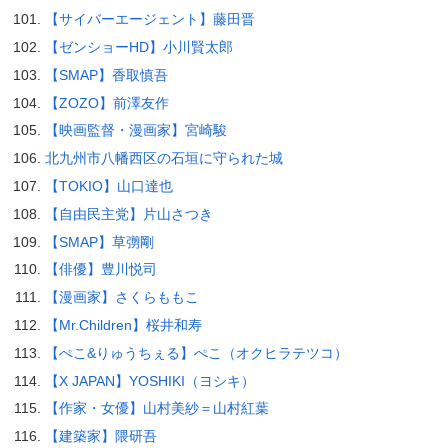
【サイバーエージェント】藤田晋
【ゼンショーHD】小川賢太郎
【SMAP】香取慎吾
【ZOZO】前澤友作
【映画監督・漫画家】宮崎駿
北九州市八幡西区の石垣に守られた城
【TOKIO】山口達也
【自由民主党】片山さつき
【SMAP】草彅剛
【俳優】豊川悦司
【漫画家】さくらももこ
【Mr.Children】桜井和寿
【ぺこ&りゅうちぇる】ぺこ（オクヒラテツコ）
【X JAPAN】YOSHIKI（ヨシキ）
【作家・女優】山村美紗＝山村紅葉
【建築家】隈研吾