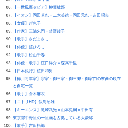
【一世風靡セピア】柳葉敏郎
【イオン】岡田卓也＝二木英徳＝岡田元也＝吉田昭夫
【女優】岸恵子
【作家】三浦朱門＝曾野綾子
【歌手】さだまさし
【俳優】舘ひろし
【歌手】松山千春
【俳優・歌手】江口洋介＝森高千里
【日本銀行】植田和男
【徳川将軍家】宗家・御三家・御三卿・御家門の末裔の現在
と自宅一覧
【歌手】倉木麻衣
【ニトリHD】似鳥昭雄
【キーエンス】滝崎武光＝山本晃則＝中田有
東京都中野区の一区画を占拠している大豪邸
【歌手】吉田拓郎