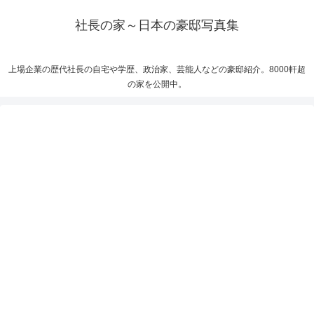
社長の家～日本の豪邸写真集
上場企業の歴代社長の自宅や学歴、政治家、芸能人などの豪邸紹介。8000軒超
の家を公開中。