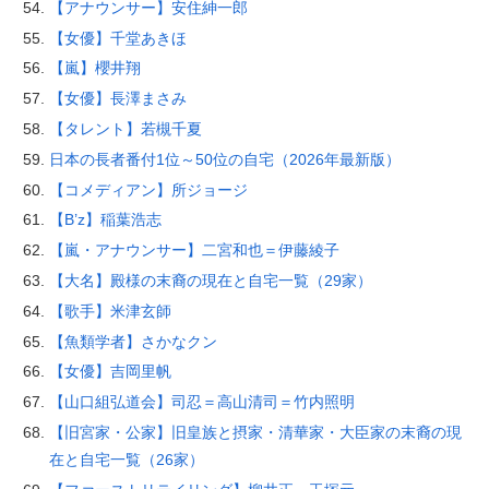
【アナウンサー】安住紳一郎
【女優】千堂あきほ
【嵐】櫻井翔
【女優】長澤まさみ
【タレント】若槻千夏
日本の長者番付1位～50位の自宅（2026年最新版）
【コメディアン】所ジョージ
【B’z】稲葉浩志
【嵐・アナウンサー】二宮和也＝伊藤綾子
【大名】殿様の末裔の現在と自宅一覧（29家）
【歌手】米津玄師
【魚類学者】さかなクン
【女優】吉岡里帆
【山口組弘道会】司忍＝高山清司＝竹内照明
【旧宮家・公家】旧皇族と摂家・清華家・大臣家の末裔の現
在と自宅一覧（26家）