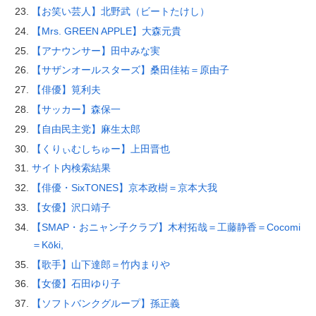
【お笑い芸人】北野武（ビートたけし）
【Mrs. GREEN APPLE】大森元貴
【アナウンサー】田中みな実
【サザンオールスターズ】桑田佳祐＝原由子
【俳優】筧利夫
【サッカー】森保一
【自由民主党】麻生太郎
【くりぃむしちゅー】上田晋也
サイト内検索結果
【俳優・SixTONES】京本政樹＝京本大我
【女優】沢口靖子
【SMAP・おニャン子クラブ】木村拓哉＝工藤静香＝Cocomi
＝Kōki,
【歌手】山下達郎＝竹内まりや
【女優】石田ゆり子
【ソフトバンクグループ】孫正義