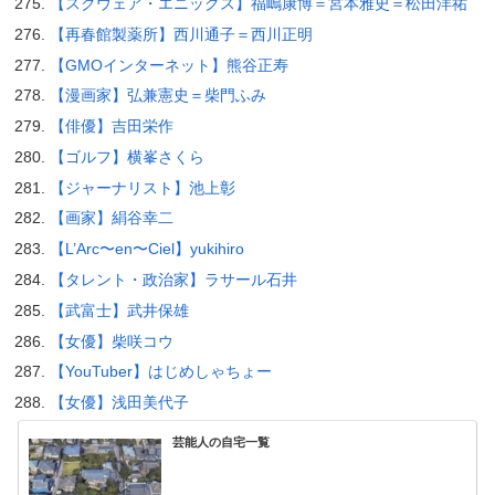
【スクウェア・エニックス】福嶋康博＝宮本雅史＝松田洋祐
【再春館製薬所】西川通子＝西川正明
【GMOインターネット】熊谷正寿
【漫画家】弘兼憲史＝柴門ふみ
【俳優】吉田栄作
【ゴルフ】横峯さくら
【ジャーナリスト】池上彰
【画家】絹谷幸二
【L’Arc〜en〜Ciel】yukihiro
【タレント・政治家】ラサール石井
【武富士】武井保雄
【女優】柴咲コウ
【YouTuber】はじめしゃちょー
【女優】浅田美代子
芸能人の自宅一覧