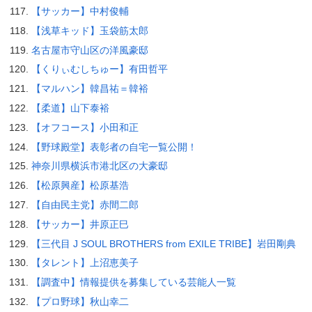
【サッカー】中村俊輔
【浅草キッド】玉袋筋太郎
名古屋市守山区の洋風豪邸
【くりぃむしちゅー】有田哲平
【マルハン】韓昌祐＝韓裕
【柔道】山下泰裕
【オフコース】小田和正
【野球殿堂】表彰者の自宅一覧公開！
神奈川県横浜市港北区の大豪邸
【松原興産】松原基浩
【自由民主党】赤間二郎
【サッカー】井原正巳
【三代目 J SOUL BROTHERS from EXILE TRIBE】岩田剛典
【タレント】上沼恵美子
【調査中】情報提供を募集している芸能人一覧
【プロ野球】秋山幸二