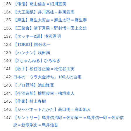
【俳優】葛山信吾＝細川直美
【大王製紙】井川高雄＝井川意高
【麻生】麻生太賀吉＝麻生太郎＝麻生泰
【工藤會】溝下秀男＝野村悟＝田上文雄
【タッキー&翼】滝沢秀明
【TOKIO】国分太一
【ハンナン】浅田満
【2ちゃんねる】ひろゆき
【歌手】松任谷正隆＝松任谷由実
日本の「ウラ大金持ち」100人の自宅
【プロ野球】池山隆寛
【今治造船】檜垣俊幸＝檜垣幸人
【作家】村上春樹
【ジャパネットたかた】高田明＝高田旭人
【サントリー】鳥井信治郎＝佐治敬三＝鳥井信一郎＝佐治信
忠＝新浪剛史＝鳥井信吾