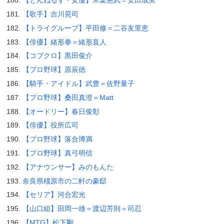
【とんねるず・女優】木梨憲武＝安田成美
【歌手】吉川晃司
【トライグループ】平田修＝二谷友里恵
【俳優】緒形拳＝緒形直人
【コブクロ】黒田俊介
【プロ野球】原辰徳
【騎手・アイドル】武豊＝佐野量子
【プロ野球】桑田真澄＝Matt
【オードリー】春日俊彰
【俳優】役所広司
【プロ野球】落合博満
【プロ野球】真弓明信
【アナウンサー】みのもんた
奈良県橿原市の二軒の豪邸
【セリア】河合宏光
【山口組】田岡一雄＝渡辺芳則＝司忍
【MTG】松下剛