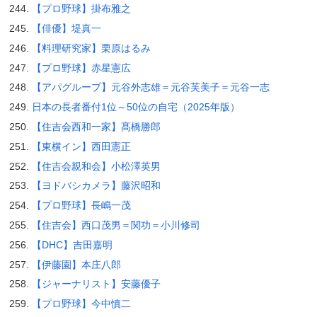
【プロ野球】掛布雅之
【俳優】堤真一
【料理研究家】栗原はるみ
【プロ野球】赤星憲広
【アパグループ】元谷外志雄＝元谷芙美子＝元谷一志
日本の長者番付1位～50位の自宅（2025年版）
【住吉会西和一家】髙橋勝郎
【東横イン】西田憲正
【住吉会親和会】小松澤英男
【ヨドバシカメラ】藤沢昭和
【プロ野球】長嶋一茂
【住吉会】西口茂男＝関功＝小川修司
【DHC】吉田嘉明
【伊藤園】本庄八郎
【ジャーナリスト】安藤優子
【プロ野球】今中慎二