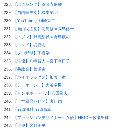
【ボクシング】薬師寺保栄
【自由民主党】松本剛明
【YouTuber】桐崎栄二
【自由民主党】高鳥修＝高鳥修一
【ノジマ】野島絹代＝野島廣司
【コクド】堤義明
【プロ野球】下柳剛
【俳優】八嶋智人＝宮下今日子
【共政会】荒瀬進
【パイオラックス】加藤一彦
【テーオーシー】大谷卓男
【ドンキホーテHD】安田隆夫
【一世風靡セピア】哀川翔
【石原HD】石原昌幸
【ファッションデザイナー・女優】NIGO＝牧瀬里穂
【俳優】火野正平