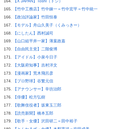
【X JAPAN】Toshl（トシ）
【竹中工務店】竹中錬一＝竹中宏平＝竹中統一
【政治評論家】竹田恒泰
【モデル】舟山久美子（くみっきー）
【にしたん】西村誠司
【山口組平井一家】薄葉政嘉
【自由民主党】二階俊博
【アイドル】小泉今日子
【大阪府知事】吉村洋文
【漫画家】荒木飛呂彦
【プロ野球】谷繁元信
【アナウンサー】辛坊治郎
【俳優】松方弘樹
【歌舞伎役者】坂東玉三郎
【読売新聞】橋本五郎
【歌手・女優】沢田研二＝田中裕子