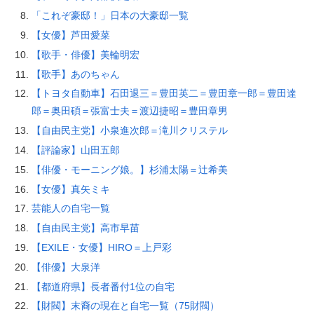
「これぞ豪邸！」日本の大豪邸一覧
【女優】芦田愛菜
【歌手・俳優】美輪明宏
【歌手】あのちゃん
【トヨタ自動車】石田退三＝豊田英二＝豊田章一郎＝豊田達
郎＝奥田碩＝張富士夫＝渡辺捷昭＝豊田章男
【自由民主党】小泉進次郎＝滝川クリステル
【評論家】山田五郎
【俳優・モーニング娘。】杉浦太陽＝辻希美
【女優】真矢ミキ
芸能人の自宅一覧
【自由民主党】高市早苗
【EXILE・女優】HIRO＝上戸彩
【俳優】大泉洋
【都道府県】長者番付1位の自宅
【財閥】末裔の現在と自宅一覧（75財閥）