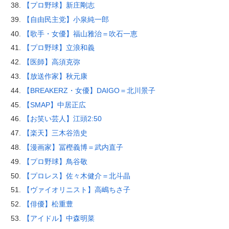
【プロ野球】新庄剛志
【自由民主党】小泉純一郎
【歌手・女優】福山雅治＝吹石一恵
【プロ野球】立浪和義
【医師】高須克弥
【放送作家】秋元康
【BREAKERZ・女優】DAIGO＝北川景子
【SMAP】中居正広
【お笑い芸人】江頭2:50
【楽天】三木谷浩史
【漫画家】冨樫義博＝武内直子
【プロ野球】鳥谷敬
【プロレス】佐々木健介＝北斗晶
【ヴァイオリニスト】高嶋ちさ子
【俳優】松重豊
【アイドル】中森明菜