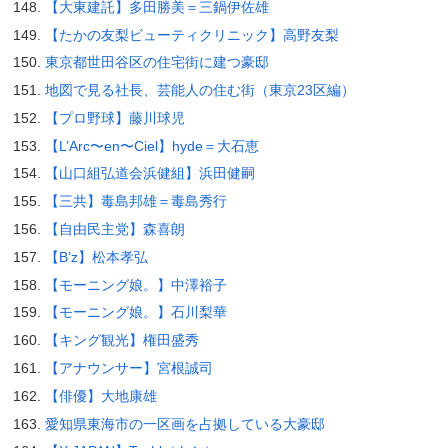
【大東建託】多田勝美＝三鍋伊佐雄
【たかの友梨ビューティクリニック】高野友梨
東京都世田谷区の住宅街に建つ豪邸
地図で見る社長、芸能人の住む街（東京23区編）
【プロ野球】藤川球児
【L’Arc〜en〜Ciel】hyde＝大石恵
【山口組弘道会浜健組】浜田健嗣
【三共】毒島邦雄＝毒島秀行
【自由民主党】森喜朗
【B’z】松本孝弘
【モーニング娘。】中澤裕子
【モーニング娘。】石川梨華
【キング観光】権田盛秀
【アナウンサー】宮根誠司
【俳優】大地康雄
愛知県東海市の一区画を占拠している大豪邸