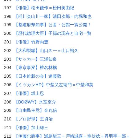
【俳優】松田優作＝松田美由紀
【稲川会山川一家】清田次郎＝内堀和也
【都道府県知事】公舎・公館一覧公開！
【歴代総理大臣】子孫の現在と自宅一覧
【俳優】竹野内豊
【大和製罐】山口久一＝山口裕久
【サッカー】三浦知良
【東京事変】椎名林檎
【日本維新の会】遠藤敬
【ミツカンHD】中埜又左衛門＝中埜和英
【俳優】坂上忍
【BOØWY】氷室京介
【自由民主党】金丸信
【プロ野球】王貞治
【俳優】加山雄三
【伊藤忠商事】瀬島龍三＝戸崎誠喜＝室伏稔＝丹羽宇一郎＝