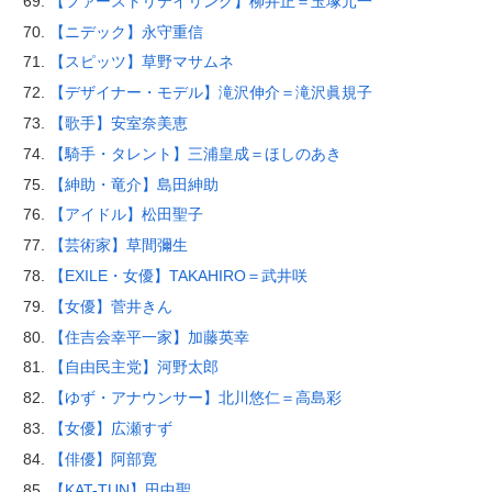
【ファーストリテイリング】柳井正＝玉塚元一
【ニデック】永守重信
【スピッツ】草野マサムネ
【デザイナー・モデル】滝沢伸介＝滝沢眞規子
【歌手】安室奈美恵
【騎手・タレント】三浦皇成＝ほしのあき
【紳助・竜介】島田紳助
【アイドル】松田聖子
【芸術家】草間彌生
【EXILE・女優】TAKAHIRO＝武井咲
【女優】菅井きん
【住吉会幸平一家】加藤英幸
【自由民主党】河野太郎
【ゆず・アナウンサー】北川悠仁＝高島彩
【女優】広瀬すず
【俳優】阿部寛
【KAT-TUN】田中聖