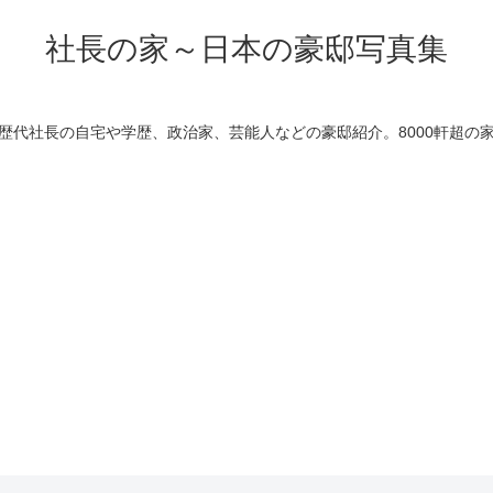
社長の家～日本の豪邸写真集
歴代社長の自宅や学歴、政治家、芸能人などの豪邸紹介。8000軒超の