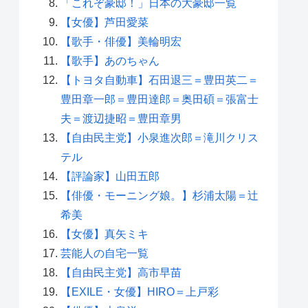
「これぞ豪邸！」日本の大豪邸一覧
【女優】芦田愛菜
【歌手・俳優】美輪明宏
【歌手】あのちゃん
【トヨタ自動車】石田退三＝豊田英二＝
豊田章一郎＝豊田達郎＝奥田碩＝張富士
夫＝渡辺捷昭＝豊田章男
【自由民主党】小泉進次郎＝滝川クリス
テル
【評論家】山田五郎
【俳優・モーニング娘。】杉浦太陽＝辻
希美
【女優】真矢ミキ
芸能人の自宅一覧
【自由民主党】高市早苗
【EXILE・女優】HIRO＝上戸彩