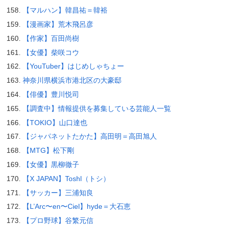
【マルハン】韓昌祐＝韓裕
【漫画家】荒木飛呂彦
【作家】百田尚樹
【女優】柴咲コウ
【YouTuber】はじめしゃちょー
神奈川県横浜市港北区の大豪邸
【俳優】豊川悦司
【調査中】情報提供を募集している芸能人一覧
【TOKIO】山口達也
【ジャパネットたかた】高田明＝高田旭人
【MTG】松下剛
【女優】黒柳徹子
【X JAPAN】Toshl（トシ）
【サッカー】三浦知良
【L’Arc〜en〜Ciel】hyde＝大石恵
【プロ野球】谷繁元信