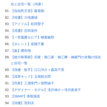
在と自宅一覧（26家）
【自由民主党】森喜朗
【俳優】大地康雄
【アイドル】松田聖子
【俳優】吉田栄作
【一世風靡セピア】柳葉敏郎
【タレント】若槻千夏
【嵐】櫻井翔
【徳川将軍家】宗家・御三家・御三卿・御家門の末裔の現在
と自宅一覧
【俳優・歌手】江口洋介＝森高千里
【浅草キッド】玉袋筋太郎
【作家】三浦朱門＝曾野綾子
【デザイナー・モデル】滝沢伸介＝滝沢眞規子
【SMAP】香取慎吾
【俳優】筧利夫