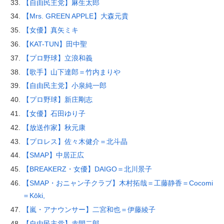
【自由民主党】麻生太郎
【Mrs. GREEN APPLE】大森元貴
【女優】真矢ミキ
【KAT-TUN】田中聖
【プロ野球】立浪和義
【歌手】山下達郎＝竹内まりや
【自由民主党】小泉純一郎
【プロ野球】新庄剛志
【女優】石田ゆり子
【放送作家】秋元康
【プロレス】佐々木健介＝北斗晶
【SMAP】中居正広
【BREAKERZ・女優】DAIGO＝北川景子
【SMAP・おニャン子クラブ】木村拓哉＝工藤静香＝Cocomi
＝Kōki,
【嵐・アナウンサー】二宮和也＝伊藤綾子
【自由民主党】赤間二郎