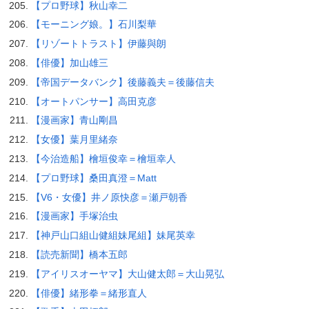
【プロ野球】秋山幸二
【モーニング娘。】石川梨華
【リゾートトラスト】伊藤與朗
【俳優】加山雄三
【帝国データバンク】後藤義夫＝後藤信夫
【オートパンサー】高田克彦
【漫画家】青山剛昌
【女優】葉月里緒奈
【今治造船】檜垣俊幸＝檜垣幸人
【プロ野球】桑田真澄＝Matt
【V6・女優】井ノ原快彦＝瀬戸朝香
【漫画家】手塚治虫
【神戸山口組山健組妹尾組】妹尾英幸
【読売新聞】橋本五郎
【アイリスオーヤマ】大山健太郎＝大山晃弘
【俳優】緒形拳＝緒形直人