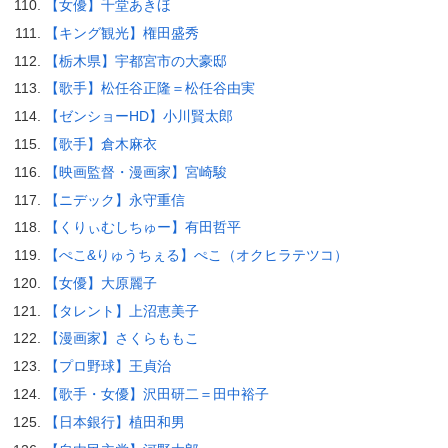
【女優】千堂あきほ
【キング観光】権田盛秀
【栃木県】宇都宮市の大豪邸
【歌手】松任谷正隆＝松任谷由実
【ゼンショーHD】小川賢太郎
【歌手】倉木麻衣
【映画監督・漫画家】宮崎駿
【ニデック】永守重信
【くりぃむしちゅー】有田哲平
【ぺこ&りゅうちぇる】ぺこ（オクヒラテツコ）
【女優】大原麗子
【タレント】上沼恵美子
【漫画家】さくらももこ
【プロ野球】王貞治
【歌手・女優】沢田研二＝田中裕子
【日本銀行】植田和男