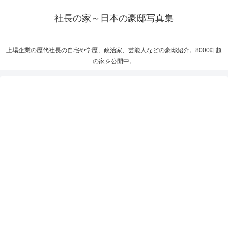
社長の家～日本の豪邸写真集
上場企業の歴代社長の自宅や学歴、政治家、芸能人などの豪邸紹介。8000軒超
の家を公開中。