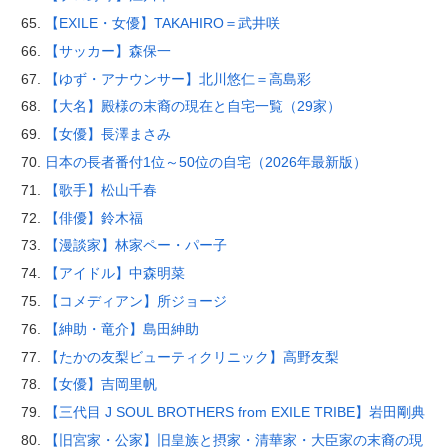
【EXILE・女優】TAKAHIRO＝武井咲
【サッカー】森保一
【ゆず・アナウンサー】北川悠仁＝高島彩
【大名】殿様の末裔の現在と自宅一覧（29家）
【女優】長澤まさみ
日本の長者番付1位～50位の自宅（2026年最新版）
【歌手】松山千春
【俳優】鈴木福
【漫談家】林家ペー・パー子
【アイドル】中森明菜
【コメディアン】所ジョージ
【紳助・竜介】島田紳助
【たかの友梨ビューティクリニック】高野友梨
【女優】吉岡里帆
【三代目 J SOUL BROTHERS from EXILE TRIBE】岩田剛典
【旧宮家・公家】旧皇族と摂家・清華家・大臣家の末裔の現