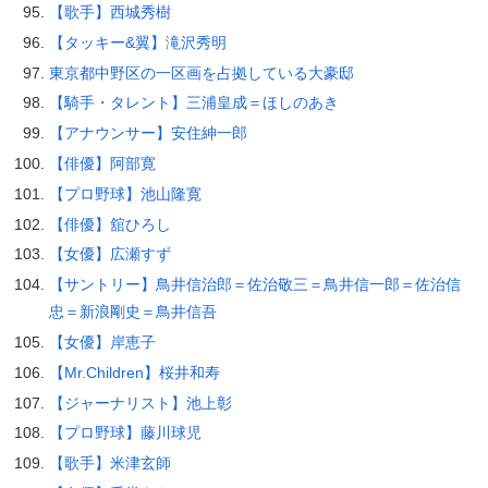
【歌手】西城秀樹
【タッキー&翼】滝沢秀明
東京都中野区の一区画を占拠している大豪邸
【騎手・タレント】三浦皇成＝ほしのあき
【アナウンサー】安住紳一郎
【俳優】阿部寛
【プロ野球】池山隆寛
【俳優】舘ひろし
【女優】広瀬すず
【サントリー】鳥井信治郎＝佐治敬三＝鳥井信一郎＝佐治信
忠＝新浪剛史＝鳥井信吾
【女優】岸恵子
【Mr.Children】桜井和寿
【ジャーナリスト】池上彰
【プロ野球】藤川球児
【歌手】米津玄師