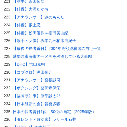
【歌手】吉田拓郎
【俳優】大沢たかお
【アナウンサー】みのもんた
【俳優】坂上忍
【俳優】松田優作＝松田美由紀
【歌手・女優】坂本九＝柏木由紀子
【最後の長者番付】2004年高額納税者の自宅一覧
愛知県東海市の一区画を占拠している大豪邸
【DHC】吉田嘉明
【コブクロ】黒田俊介
【アナウンサー】宮根誠司
【ボクシング】薬師寺保栄
【福岡県知事】服部誠太郎
【日本維新の会】音喜多駿
日本の長者番付1位～50位の自宅（2025年版）
【タレント・政治家】ラサール石井