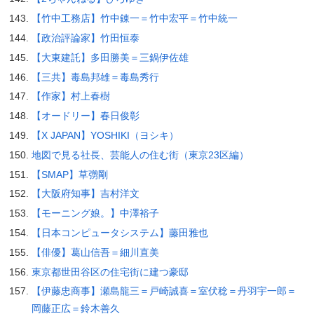
【竹中工務店】竹中錬一＝竹中宏平＝竹中統一
【政治評論家】竹田恒泰
【大東建託】多田勝美＝三鍋伊佐雄
【三共】毒島邦雄＝毒島秀行
【作家】村上春樹
【オードリー】春日俊彰
【X JAPAN】YOSHIKI（ヨシキ）
地図で見る社長、芸能人の住む街（東京23区編）
【SMAP】草彅剛
【大阪府知事】吉村洋文
【モーニング娘。】中澤裕子
【日本コンピュータシステム】藤田雅也
【俳優】葛山信吾＝細川直美
東京都世田谷区の住宅街に建つ豪邸
【伊藤忠商事】瀬島龍三＝戸崎誠喜＝室伏稔＝丹羽宇一郎＝
岡藤正広＝鈴木善久