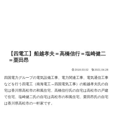
【四電工】船越孝夫＝高橋信行＝塩崎健二
＝栗田昂
2018.03.02
2021.04.28
四国電力グループの電気設備工事、電力関連工事、電気通信工事
などを行う四電工（南海電工→四国電気工事）の船越孝夫氏の自
宅は香川県高松市の和風住宅、高橋信行氏の自宅は高松市の戸建
て住宅、塩崎健二氏の自宅は高松市の和風住宅、栗田昂氏の自宅
は香川県高松市の一軒家です。