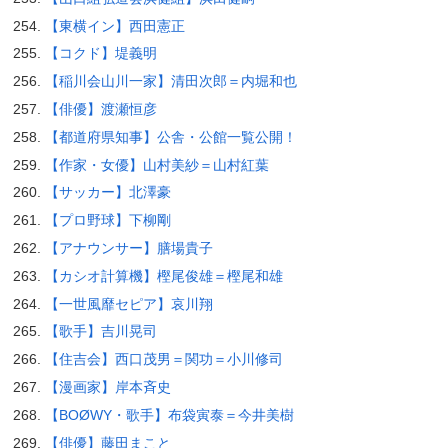
【東横イン】西田憲正
【コクド】堤義明
【稲川会山川一家】清田次郎＝内堀和也
【俳優】渡瀬恒彦
【都道府県知事】公舎・公館一覧公開！
【作家・女優】山村美紗＝山村紅葉
【サッカー】北澤豪
【プロ野球】下柳剛
【アナウンサー】膳場貴子
【カシオ計算機】樫尾俊雄＝樫尾和雄
【一世風靡セピア】哀川翔
【歌手】吉川晃司
【住吉会】西口茂男＝関功＝小川修司
【漫画家】岸本斉史
【BOØWY・歌手】布袋寅泰＝今井美樹
【俳優】藤田まこと