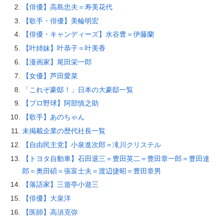
【俳優】高島忠夫＝寿美花代
【歌手・俳優】美輪明宏
【俳優・キャンディーズ】水谷豊＝伊藤蘭
【叶姉妹】叶恭子＝叶美香
【漫画家】尾田栄一郎
【女優】芦田愛菜
「これぞ豪邸！」日本の大豪邸一覧
【プロ野球】阿部慎之助
【歌手】あのちゃん
未掲載企業の歴代社長一覧
【自由民主党】小泉進次郎＝滝川クリステル
【トヨタ自動車】石田退三＝豊田英二＝豊田章一郎＝豊田達
郎＝奥田碩＝張富士夫＝渡辺捷昭＝豊田章男
【落語家】三遊亭小遊三
【俳優】大泉洋
【医師】高須克弥