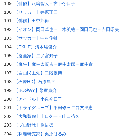
【俳優】八嶋智人＝宮下今日子
【サッカー】井原正巳
【俳優】田中邦衛
【イオン】岡田卓也＝二木英徳＝岡田元也＝吉田昭夫
【サッカー】中村俊輔
【EXILE】清木場俊介
【漫画家】二ノ宮知子
【麻生】麻生太賀吉＝麻生太郎＝麻生泰
【自由民主党】二階俊博
【石原HD】石原昌幸
【BOØWY】氷室京介
【アイドル】小泉今日子
【トライグループ】平田修＝二谷友里恵
【大和製罐】山口久一＝山口裕久
【プロ野球】原辰徳
【料理研究家】栗原はるみ