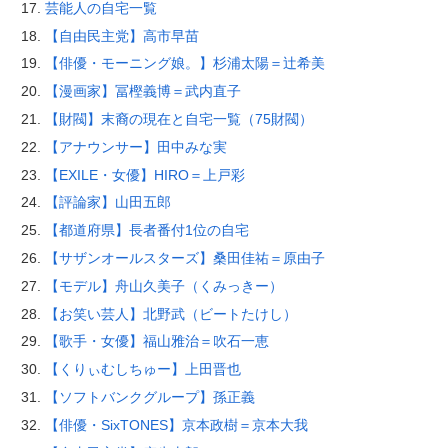
芸能人の自宅一覧
【自由民主党】高市早苗
【俳優・モーニング娘。】杉浦太陽＝辻希美
【漫画家】冨樫義博＝武内直子
【財閥】末裔の現在と自宅一覧（75財閥）
【アナウンサー】田中みな実
【EXILE・女優】HIRO＝上戸彩
【評論家】山田五郎
【都道府県】長者番付1位の自宅
【サザンオールスターズ】桑田佳祐＝原由子
【モデル】舟山久美子（くみっきー）
【お笑い芸人】北野武（ビートたけし）
【歌手・女優】福山雅治＝吹石一恵
【くりぃむしちゅー】上田晋也
【ソフトバンクグループ】孫正義
【俳優・SixTONES】京本政樹＝京本大我