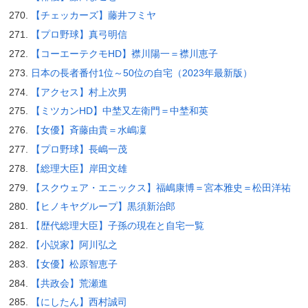
【チェッカーズ】藤井フミヤ
【プロ野球】真弓明信
【コーエーテクモHD】襟川陽一＝襟川恵子
日本の長者番付1位～50位の自宅（2023年最新版）
【アクセス】村上次男
【ミツカンHD】中埜又左衛門＝中埜和英
【女優】斉藤由貴＝水嶋凜
【プロ野球】長嶋一茂
【総理大臣】岸田文雄
【スクウェア・エニックス】福嶋康博＝宮本雅史＝松田洋祐
【ヒノキヤグループ】黒須新治郎
【歴代総理大臣】子孫の現在と自宅一覧
【小説家】阿川弘之
【女優】松原智恵子
【共政会】荒瀬進
【にしたん】西村誠司