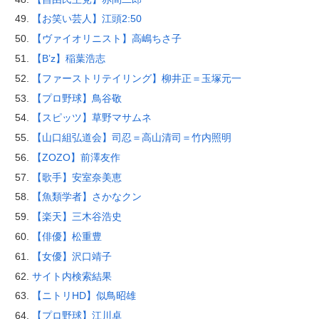
【お笑い芸人】江頭2:50
【ヴァイオリニスト】高嶋ちさ子
【B’z】稲葉浩志
【ファーストリテイリング】柳井正＝玉塚元一
【プロ野球】鳥谷敬
【スピッツ】草野マサムネ
【山口組弘道会】司忍＝高山清司＝竹内照明
【ZOZO】前澤友作
【歌手】安室奈美恵
【魚類学者】さかなクン
【楽天】三木谷浩史
【俳優】松重豊
【女優】沢口靖子
サイト内検索結果
【ニトリHD】似鳥昭雄
【プロ野球】江川卓