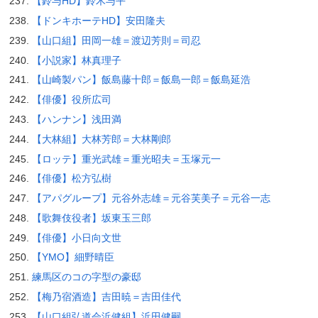
【鈴与HD】鈴木与平
【ドンキホーテHD】安田隆夫
【山口組】田岡一雄＝渡辺芳則＝司忍
【小説家】林真理子
【山崎製パン】飯島藤十郎＝飯島一郎＝飯島延浩
【俳優】役所広司
【ハンナン】浅田満
【大林組】大林芳郎＝大林剛郎
【ロッテ】重光武雄＝重光昭夫＝玉塚元一
【俳優】松方弘樹
【アパグループ】元谷外志雄＝元谷芙美子＝元谷一志
【歌舞伎役者】坂東玉三郎
【俳優】小日向文世
【YMO】細野晴臣
練馬区のコの字型の豪邸
【梅乃宿酒造】吉田暁＝吉田佳代
【山口組弘道会浜健組】浜田健嗣