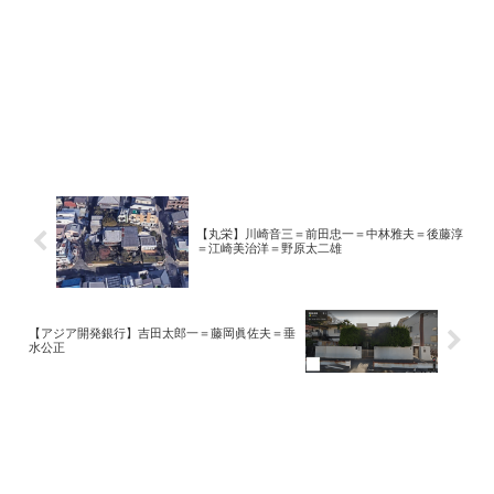
【丸栄】川崎音三＝前田忠一＝中林雅夫＝後藤淳
＝江崎美治洋＝野原太二雄
【アジア開発銀行】吉田太郎一＝藤岡眞佐夫＝垂
水公正