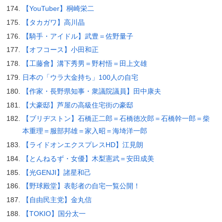
【YouTuber】桐崎栄二
【タカガワ】高川晶
【騎手・アイドル】武豊＝佐野量子
【オフコース】小田和正
【工藤會】溝下秀男＝野村悟＝田上文雄
日本の「ウラ大金持ち」100人の自宅
【作家・長野県知事・衆議院議員】田中康夫
【大豪邸】芦屋の高級住宅街の豪邸
【ブリヂストン】石橋正二郎＝石橋徳次郎＝石橋幹一郎＝柴
本重理＝服部邦雄＝家入昭＝海埼洋一郎
【ライドオンエクスプレスHD】江見朗
【とんねるず・女優】木梨憲武＝安田成美
【光GENJI】諸星和己
【野球殿堂】表彰者の自宅一覧公開！
【自由民主党】金丸信
【TOKIO】国分太一