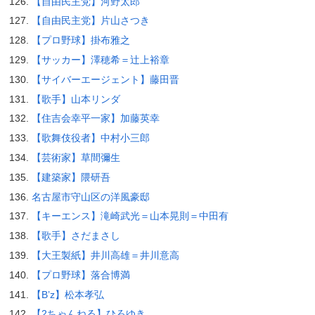
【自由民主党】河野太郎
【自由民主党】片山さつき
【プロ野球】掛布雅之
【サッカー】澤穂希＝辻上裕章
【サイバーエージェント】藤田晋
【歌手】山本リンダ
【住吉会幸平一家】加藤英幸
【歌舞伎役者】中村小三郎
【芸術家】草間彌生
【建築家】隈研吾
名古屋市守山区の洋風豪邸
【キーエンス】滝崎武光＝山本晃則＝中田有
【歌手】さだまさし
【大王製紙】井川高雄＝井川意高
【プロ野球】落合博満
【B’z】松本孝弘
【2ちゃんねる】ひろゆき