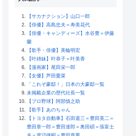
【サカナクション】山口一郎
【俳優】高島忠夫＝寿美花代
【俳優・キャンディーズ】水谷豊＝伊藤
蘭
【歌手・俳優】美輪明宏
【叶姉妹】叶恭子＝叶美香
【漫画家】尾田栄一郎
【女優】芦田愛菜
「これぞ豪邸！」日本の大豪邸一覧
未掲載企業の歴代社長一覧
【プロ野球】阿部慎之助
【歌手】あのちゃん
【トヨタ自動車】石田退三＝豊田英二＝
豊田章一郎＝豊田達郎＝奥田碩＝張富士
夫＝渡辺捷昭＝豊田章男