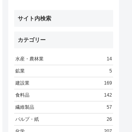
サイト内検索
カテゴリー
水産・農林業
14
鉱業
5
建設業
169
食料品
142
繊維製品
57
パルプ・紙
26
化学
207