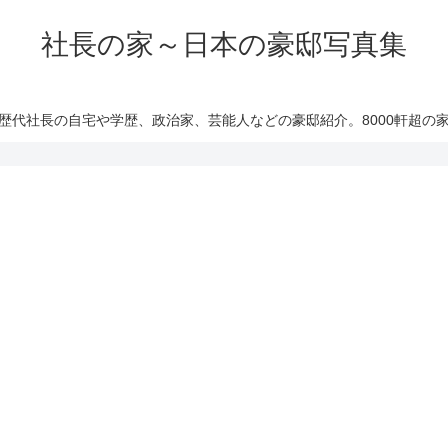
社長の家～日本の豪邸写真集
歴代社長の自宅や学歴、政治家、芸能人などの豪邸紹介。8000軒超の