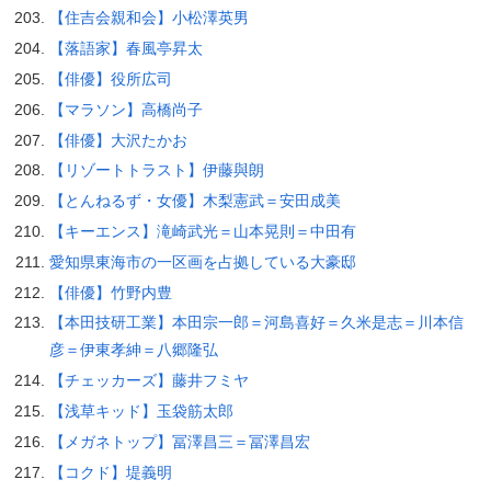
【住吉会親和会】小松澤英男
【落語家】春風亭昇太
【俳優】役所広司
【マラソン】高橋尚子
【俳優】大沢たかお
【リゾートトラスト】伊藤與朗
【とんねるず・女優】木梨憲武＝安田成美
【キーエンス】滝崎武光＝山本晃則＝中田有
愛知県東海市の一区画を占拠している大豪邸
【俳優】竹野内豊
【本田技研工業】本田宗一郎＝河島喜好＝久米是志＝川本信
彦＝伊東孝紳＝八郷隆弘
【チェッカーズ】藤井フミヤ
【浅草キッド】玉袋筋太郎
【メガネトップ】冨澤昌三＝冨澤昌宏
【コクド】堤義明