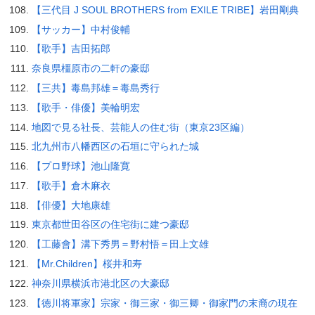
【三代目 J SOUL BROTHERS from EXILE TRIBE】岩田剛典
【サッカー】中村俊輔
【歌手】吉田拓郎
奈良県橿原市の二軒の豪邸
【三共】毒島邦雄＝毒島秀行
【歌手・俳優】美輪明宏
地図で見る社長、芸能人の住む街（東京23区編）
北九州市八幡西区の石垣に守られた城
【プロ野球】池山隆寛
【歌手】倉木麻衣
【俳優】大地康雄
東京都世田谷区の住宅街に建つ豪邸
【工藤會】溝下秀男＝野村悟＝田上文雄
【Mr.Children】桜井和寿
神奈川県横浜市港北区の大豪邸
【徳川将軍家】宗家・御三家・御三卿・御家門の末裔の現在