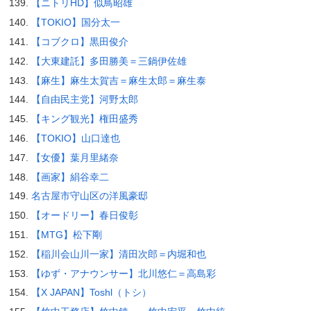
【ニトリHD】似鳥昭雄
【TOKIO】国分太一
【コブクロ】黒田俊介
【大東建託】多田勝美＝三鍋伊佐雄
【麻生】麻生太賀吉＝麻生太郎＝麻生泰
【自由民主党】河野太郎
【キング観光】権田盛秀
【TOKIO】山口達也
【女優】葉月里緒奈
【画家】絹谷幸二
名古屋市守山区の洋風豪邸
【オードリー】春日俊彰
【MTG】松下剛
【稲川会山川一家】清田次郎＝内堀和也
【ゆず・アナウンサー】北川悠仁＝高島彩
【X JAPAN】Toshl（トシ）