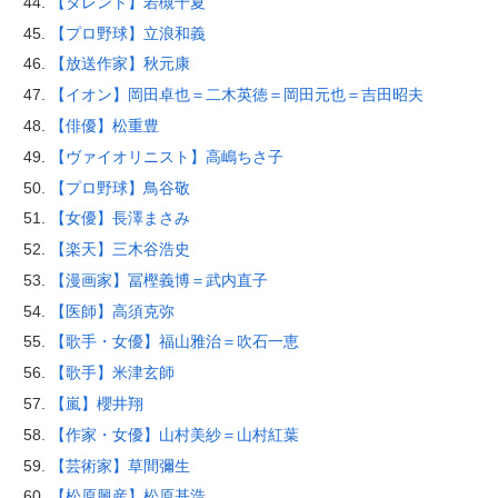
【タレント】若槻千夏
【プロ野球】立浪和義
【放送作家】秋元康
【イオン】岡田卓也＝二木英徳＝岡田元也＝吉田昭夫
【俳優】松重豊
【ヴァイオリニスト】高嶋ちさ子
【プロ野球】鳥谷敬
【女優】長澤まさみ
【楽天】三木谷浩史
【漫画家】冨樫義博＝武内直子
【医師】高須克弥
【歌手・女優】福山雅治＝吹石一恵
【歌手】米津玄師
【嵐】櫻井翔
【作家・女優】山村美紗＝山村紅葉
【芸術家】草間彌生
【松原興産】松原基浩