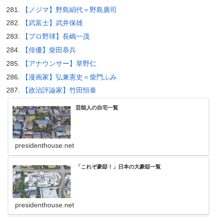
【ノジマ】野島絹代＝野島廣司
【武富士】武井保雄
【プロ野球】長嶋一茂
【俳優】柴田恭兵
【アナウンサー】草野仁
【漫画家】弘兼憲史＝柴門ふみ
【政治評論家】竹田恒泰
芸能人の自宅一覧
presidenthouse.net
「これぞ豪邸！」日本の大豪邸一覧
presidenthouse.net