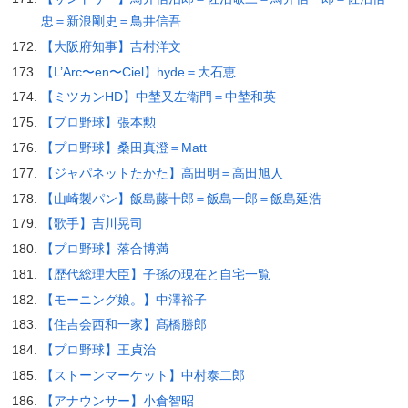
忠＝新浪剛史＝鳥井信吾
【大阪府知事】吉村洋文
【L’Arc〜en〜Ciel】hyde＝大石恵
【ミツカンHD】中埜又左衛門＝中埜和英
【プロ野球】張本勲
【プロ野球】桑田真澄＝Matt
【ジャパネットたかた】高田明＝高田旭人
【山崎製パン】飯島藤十郎＝飯島一郎＝飯島延浩
【歌手】吉川晃司
【プロ野球】落合博満
【歴代総理大臣】子孫の現在と自宅一覧
【モーニング娘。】中澤裕子
【住吉会西和一家】髙橋勝郎
【プロ野球】王貞治
【ストーンマーケット】中村泰二郎
【アナウンサー】小倉智昭