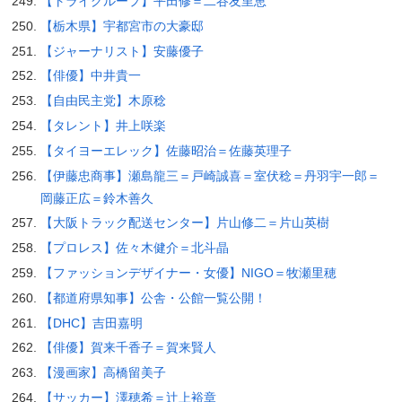
【トライグループ】平田修＝二谷友里恵
【栃木県】宇都宮市の大豪邸
【ジャーナリスト】安藤優子
【俳優】中井貴一
【自由民主党】木原稔
【タレント】井上咲楽
【タイヨーエレック】佐藤昭治＝佐藤英理子
【伊藤忠商事】瀬島龍三＝戸崎誠喜＝室伏稔＝丹羽宇一郎＝
岡藤正広＝鈴木善久
【大阪トラック配送センター】片山修二＝片山英樹
【プロレス】佐々木健介＝北斗晶
【ファッションデザイナー・女優】NIGO＝牧瀬里穂
【都道府県知事】公舎・公館一覧公開！
【DHC】吉田嘉明
【俳優】賀来千香子＝賀来賢人
【漫画家】高橋留美子
【サッカー】澤穂希＝辻上裕章