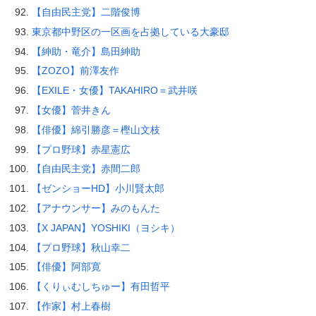
【自由民主党】二階俊博
東京都中野区の一区画を占拠している大豪邸
【紳助・竜介】島田紳助
【ZOZO】前澤友作
【EXILE・女優】TAKAHIRO＝武井咲
【女優】菅井きん
【俳優】綿引勝彦＝樫山文枝
【プロ野球】赤星憲広
【自由民主党】赤間二郎
【ゼンショーHD】小川賢太郎
【アナウンサー】みのもんた
【X JAPAN】YOSHIKI（ヨシキ）
【プロ野球】秋山幸二
【俳優】阿部寛
【くりぃむしちゅー】有田哲平
【作家】村上春樹