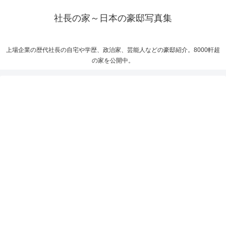
社長の家～日本の豪邸写真集
上場企業の歴代社長の自宅や学歴、政治家、芸能人などの豪邸紹介。8000軒超
の家を公開中。