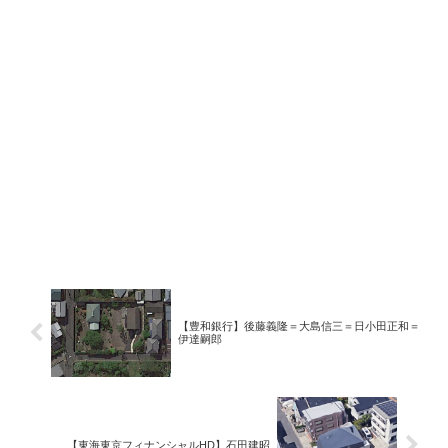
【豊和銀行】後藤義隆＝大島信三＝日小田正和＝
伊達嗣郎
【東海東京フィナンシャルHD】石田建昭