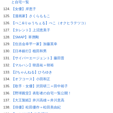
と自宅一覧
【女優】岸恵子
【漫画家】さくらももこ
【ぺこ&りゅうちぇる】ぺこ（オクヒラテツコ）
【タレント】上沼恵美子
【SMAP】草彅剛
【住吉会幸平一家】加藤英幸
【日本銀行】植田和男
【サイバーエージェント】藤田晋
【マルハン】韓昌祐＝韓裕
【2ちゃんねる】ひろゆき
【オフコース】小田和正
【歌手・女優】沢田研二＝田中裕子
【野球殿堂】表彰者の自宅一覧公開！
【大王製紙】井川高雄＝井川意高
【俳優】松田優作＝松田美由紀