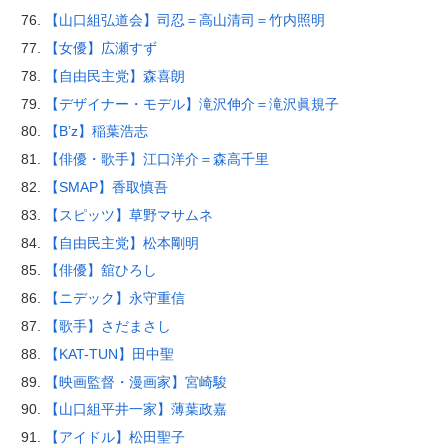
【山口組弘道会】司忍＝高山清司＝竹内照明
【女優】広瀬すず
【自由民主党】森喜朗
【デザイナー・モデル】滝沢伸介＝滝沢眞規子
【B’z】稲葉浩志
【俳優・歌手】江口洋介＝森高千里
【SMAP】香取慎吾
【スピッツ】草野マサムネ
【自由民主党】松本剛明
【俳優】舘ひろし
【ニデック】永守重信
【歌手】さだまさし
【KAT-TUN】田中聖
【映画監督・漫画家】宮崎駿
【山口組平井一家】薄葉政嘉
【アイドル】松田聖子