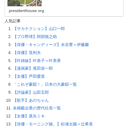
presidenthouse.org
人気記事
【サカナクション】山口一郎
【プロ野球】阿部慎之助
【俳優・キャンディーズ】水谷豊＝伊藤蘭
【俳優】筧利夫
【叶姉妹】叶恭子＝叶美香
【漫画家】尾田栄一郎
【女優】芦田愛菜
「これぞ豪邸！」日本の大豪邸一覧
【評論家】山田五郎
【歌手】あのちゃん
未掲載企業の歴代社長一覧
【女優】真矢ミキ
【俳優・モーニング娘。】杉浦太陽＝辻希美