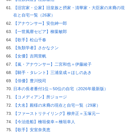
【旧宮家・公家】旧皇族と摂家・清華家・大臣家の末裔の現
在と自宅一覧（26家）
【アナウンサー】安住紳一郎
【一世風靡セピア】柳葉敏郎
【歌手】松山千春
【魚類学者】さかなクン
【女優】吉岡里帆
【嵐・アナウンサー】二宮和也＝伊藤綾子
【騎手・タレント】三浦皇成＝ほしのあき
【俳優】豊川悦司
日本の長者番付1位～50位の自宅（2026年最新版）
【コメディアン】所ジョージ
【大名】殿様の末裔の現在と自宅一覧（29家）
【ファーストリテイリング】柳井正＝玉塚元一
【今治造船】檜垣俊幸＝檜垣幸人
【歌手】安室奈美恵