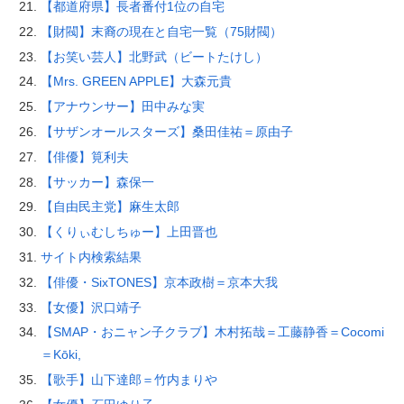
【都道府県】長者番付1位の自宅
【財閥】末裔の現在と自宅一覧（75財閥）
【お笑い芸人】北野武（ビートたけし）
【Mrs. GREEN APPLE】大森元貴
【アナウンサー】田中みな実
【サザンオールスターズ】桑田佳祐＝原由子
【俳優】筧利夫
【サッカー】森保一
【自由民主党】麻生太郎
【くりぃむしちゅー】上田晋也
サイト内検索結果
【俳優・SixTONES】京本政樹＝京本大我
【女優】沢口靖子
【SMAP・おニャン子クラブ】木村拓哉＝工藤静香＝Cocomi
＝Kōki,
【歌手】山下達郎＝竹内まりや