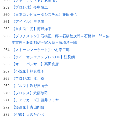
【プロ野球】今中慎二
【日本コンピュータシステム】藤田雅也
【アイドル】早見優
【自由民主党】河野洋平
【ブリヂストン】石橋正二郎＝石橋徳次郎＝石橋幹一郎＝柴
本重理＝服部邦雄＝家入昭＝海埼洋一郎
【ストーンマーケット】中村泰二郎
【ライドオンエクスプレスHD】江見朗
【オートパンサー】高田克彦
【小説家】林真理子
【プロ野球】江川卓
【ゴルフ】渋野日向子
【プロレス】武藤敬司
【チェッカーズ】藤井フミヤ
【漫画家】青山剛昌
【俳優】大沢たかお