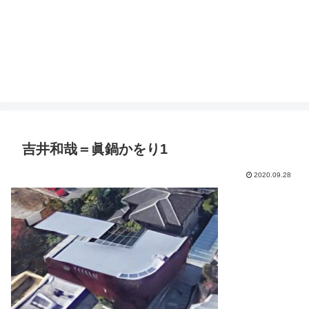
吉井和哉＝眞鍋かをり1
2020.09.28