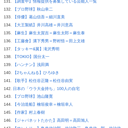
【調査中】情報提供を募集している芸能人一覧
【プロ野球】秋山幸二
【俳優】葛山信吾＝細川直美
【大王製紙】井川高雄＝井川意高
【麻生】麻生太賀吉＝麻生太郎＝麻生泰
【工藤會】溝下秀男＝野村悟＝田上文雄
【タッキー&翼】滝沢秀明
【TOKIO】国分太一
【ハンナン】浅田満
【2ちゃんねる】ひろゆき
【歌手】松任谷正隆＝松任谷由実
日本の「ウラ大金持ち」100人の自宅
【プロ野球】池山隆寛
【今治造船】檜垣俊幸＝檜垣幸人
【作家】村上春樹
【ジャパネットたかた】高田明＝高田旭人