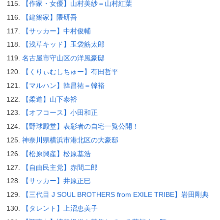
【作家・女優】山村美紗＝山村紅葉
【建築家】隈研吾
【サッカー】中村俊輔
【浅草キッド】玉袋筋太郎
名古屋市守山区の洋風豪邸
【くりぃむしちゅー】有田哲平
【マルハン】韓昌祐＝韓裕
【柔道】山下泰裕
【オフコース】小田和正
【野球殿堂】表彰者の自宅一覧公開！
神奈川県横浜市港北区の大豪邸
【松原興産】松原基浩
【自由民主党】赤間二郎
【サッカー】井原正巳
【三代目 J SOUL BROTHERS from EXILE TRIBE】岩田剛典
【タレント】上沼恵美子