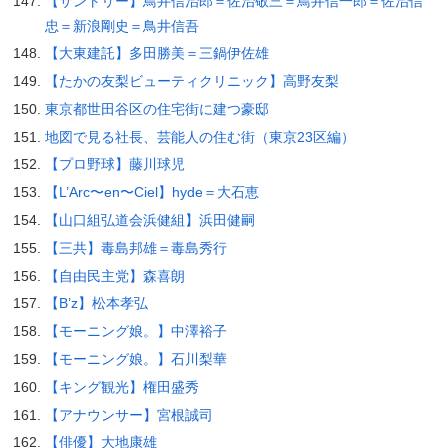
【サントリー】鳥井信治郎＝佐治敬三＝鳥井信一郎＝佐治信
忠＝新浪剛史＝鳥井信吾
【大東建託】多田勝美＝三鍋伊佐雄
【たかの友梨ビューティクリニック】高野友梨
東京都世田谷区の住宅街に建つ豪邸
地図で見る社長、芸能人の住む街（東京23区編）
【プロ野球】藤川球児
【L’Arc〜en〜Ciel】hyde＝大石恵
【山口組弘道会浜健組】浜田健嗣
【三共】毒島邦雄＝毒島秀行
【自由民主党】森喜朗
【B’z】松本孝弘
【モーニング娘。】中澤裕子
【モーニング娘。】石川梨華
【キング観光】権田盛秀
【アナウンサー】宮根誠司
【俳優】大地康雄