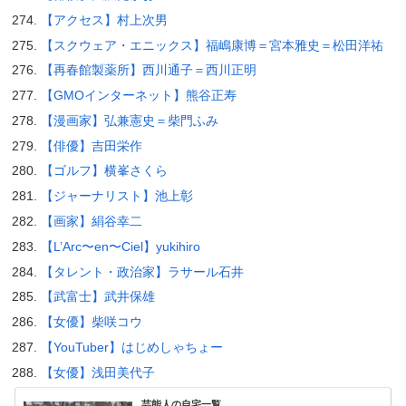
【アクセス】村上次男
【スクウェア・エニックス】福嶋康博＝宮本雅史＝松田洋祐
【再春館製薬所】西川通子＝西川正明
【GMOインターネット】熊谷正寿
【漫画家】弘兼憲史＝柴門ふみ
【俳優】吉田栄作
【ゴルフ】横峯さくら
【ジャーナリスト】池上彰
【画家】絹谷幸二
【L’Arc〜en〜Ciel】yukihiro
【タレント・政治家】ラサール石井
【武富士】武井保雄
【女優】柴咲コウ
【YouTuber】はじめしゃちょー
【女優】浅田美代子
芸能人の自宅一覧