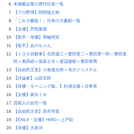
未掲載企業の歴代社長一覧
【プロ野球】阿部慎之助
「これぞ豪邸！」日本の大豪邸一覧
【女優】芦田愛菜
【歌手・俳優】美輪明宏
【歌手】あのちゃん
【トヨタ自動車】石田退三＝豊田英二＝豊田章一郎＝豊田達
郎＝奥田碩＝張富士夫＝渡辺捷昭＝豊田章男
【自由民主党】小泉進次郎＝滝川クリステル
【評論家】山田五郎
【俳優・モーニング娘。】杉浦太陽＝辻希美
【女優】真矢ミキ
芸能人の自宅一覧
【自由民主党】高市早苗
【EXILE・女優】HIRO＝上戸彩
【俳優】大泉洋