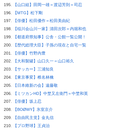
【山口組】田岡一雄＝渡辺芳則＝司忍
【MTG】松下剛
【俳優】松田優作＝松田美由紀
【稲川会山川一家】清田次郎＝内堀和也
【都道府県知事】公舎・公館一覧公開！
【歴代総理大臣】子孫の現在と自宅一覧
【俳優】竹野内豊
【大和製罐】山口久一＝山口裕久
【サッカー】三浦知良
【東京事変】椎名林檎
【日本維新の会】遠藤敬
【ミツカンHD】中埜又左衛門＝中埜和英
【俳優】坂上忍
【BOØWY】氷室京介
【自由民主党】金丸信
【プロ野球】王貞治