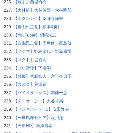
【歌手】西城秀樹
【大林組】大林芳郎＝大林剛郎
【ボクシング】薬師寺保栄
【自由民主党】松本剛明
【YouTuber】桐崎栄二
【自由民主党】高鳥修＝高鳥修一
【ノジマ】野島絹代＝野島廣司
【コクド】堤義明
【プロ野球】下柳剛
【俳優】八嶋智人＝宮下今日子
【共政会】荒瀬進
【パイオラックス】加藤一彦
【テーオーシー】大谷卓男
【ドンキホーテHD】安田隆夫
【一世風靡セピア】哀川翔
【石原HD】石原昌幸