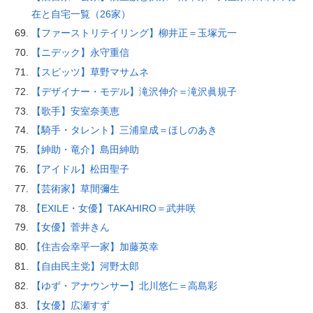
在と自宅一覧（26家）
【ファーストリテイリング】柳井正＝玉塚元一
【ニデック】永守重信
【スピッツ】草野マサムネ
【デザイナー・モデル】滝沢伸介＝滝沢眞規子
【歌手】安室奈美恵
【騎手・タレント】三浦皇成＝ほしのあき
【紳助・竜介】島田紳助
【アイドル】松田聖子
【芸術家】草間彌生
【EXILE・女優】TAKAHIRO＝武井咲
【女優】菅井きん
【住吉会幸平一家】加藤英幸
【自由民主党】河野太郎
【ゆず・アナウンサー】北川悠仁＝高島彩
【女優】広瀬すず