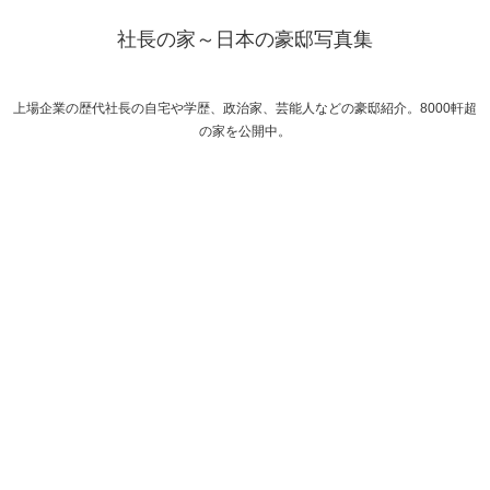
社長の家～日本の豪邸写真集
上場企業の歴代社長の自宅や学歴、政治家、芸能人などの豪邸紹介。8000軒超
の家を公開中。