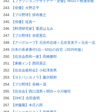
【ファッションデザイナー・女優】NIGO＝牧瀬里穂
【俳優】火野正平
【プロ野球】掛布雅之
【俳優】堤真一
【料理研究家】栗原はるみ
【プロ野球】赤星憲広
【アパグループ】元谷外志雄＝元谷芙美子＝元谷一志
日本の長者番付1位～50位の自宅（2025年版）
【住吉会西和一家】髙橋勝郎
【東横イン】西田憲正
【住吉会親和会】小松澤英男
【ヨドバシカメラ】藤沢昭和
【プロ野球】長嶋一茂
【住吉会】西口茂男＝関功＝小川修司
【DHC】吉田嘉明
【伊藤園】本庄八郎
【ジャーナリスト】安藤優子