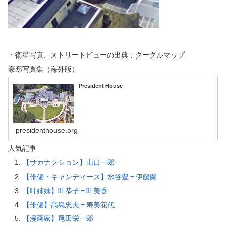
・衛星写真、ストリートビューの出典：グーグルマップ
豪邸写真集（海外版）
President House
presidenthouse.org
人気記事
【サカナクション】山口一郎
【俳優・キャンディーズ】水谷豊＝伊藤蘭
【叶姉妹】叶恭子＝叶美香
【俳優】高島忠夫＝寿美花代
【漫画家】尾田栄一郎