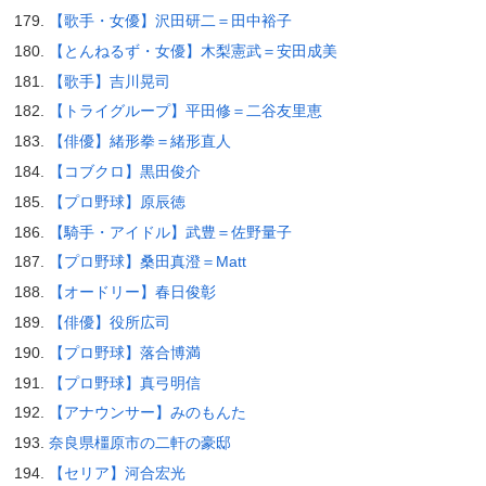
【歌手・女優】沢田研二＝田中裕子
【とんねるず・女優】木梨憲武＝安田成美
【歌手】吉川晃司
【トライグループ】平田修＝二谷友里恵
【俳優】緒形拳＝緒形直人
【コブクロ】黒田俊介
【プロ野球】原辰徳
【騎手・アイドル】武豊＝佐野量子
【プロ野球】桑田真澄＝Matt
【オードリー】春日俊彰
【俳優】役所広司
【プロ野球】落合博満
【プロ野球】真弓明信
【アナウンサー】みのもんた
奈良県橿原市の二軒の豪邸
【セリア】河合宏光