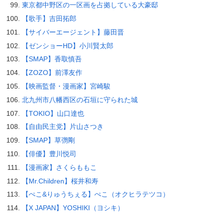
東京都中野区の一区画を占拠している大豪邸
【歌手】吉田拓郎
【サイバーエージェント】藤田晋
【ゼンショーHD】小川賢太郎
【SMAP】香取慎吾
【ZOZO】前澤友作
【映画監督・漫画家】宮崎駿
北九州市八幡西区の石垣に守られた城
【TOKIO】山口達也
【自由民主党】片山さつき
【SMAP】草彅剛
【俳優】豊川悦司
【漫画家】さくらももこ
【Mr.Children】桜井和寿
【ぺこ&りゅうちぇる】ぺこ（オクヒラテツコ）
【X JAPAN】YOSHIKI（ヨシキ）