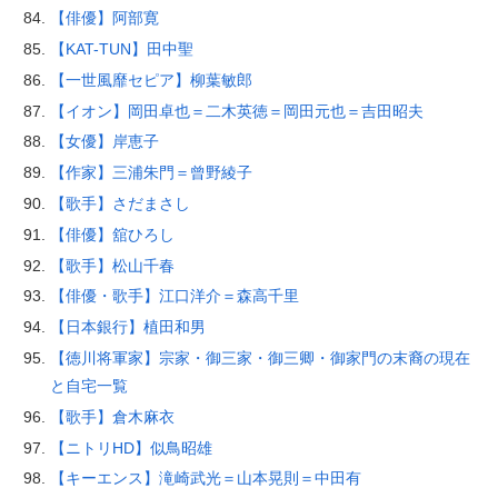
【俳優】阿部寛
【KAT-TUN】田中聖
【一世風靡セピア】柳葉敏郎
【イオン】岡田卓也＝二木英徳＝岡田元也＝吉田昭夫
【女優】岸恵子
【作家】三浦朱門＝曾野綾子
【歌手】さだまさし
【俳優】舘ひろし
【歌手】松山千春
【俳優・歌手】江口洋介＝森高千里
【日本銀行】植田和男
【徳川将軍家】宗家・御三家・御三卿・御家門の末裔の現在
と自宅一覧
【歌手】倉木麻衣
【ニトリHD】似鳥昭雄
【キーエンス】滝崎武光＝山本晃則＝中田有