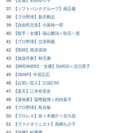
【女優】石田ゆり子
【ソフトバンクグループ】孫正義
【プロ野球】新庄剛志
【自由民主党】小泉純一郎
【歌手・女優】福山雅治＝吹石一恵
【プロ野球】立浪和義
【医師】高須克弥
【放送作家】秋元康
【BREAKERZ・女優】DAIGO＝北川景子
【SMAP】中居正広
【お笑い芸人】江頭2:50
【楽天】三木谷浩史
【漫画家】冨樫義博＝武内直子
【プロ野球】鳥谷敬
【プロレス】佐々木健介＝北斗晶
【ヴァイオリニスト】高嶋ちさ子
【俳優】松重豊