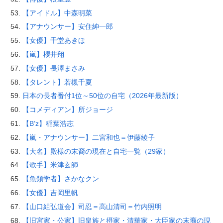
【アイドル】中森明菜
【アナウンサー】安住紳一郎
【女優】千堂あきほ
【嵐】櫻井翔
【女優】長澤まさみ
【タレント】若槻千夏
日本の長者番付1位～50位の自宅（2026年最新版）
【コメディアン】所ジョージ
【B’z】稲葉浩志
【嵐・アナウンサー】二宮和也＝伊藤綾子
【大名】殿様の末裔の現在と自宅一覧（29家）
【歌手】米津玄師
【魚類学者】さかなクン
【女優】吉岡里帆
【山口組弘道会】司忍＝高山清司＝竹内照明
【旧宮家・公家】旧皇族と摂家・清華家・大臣家の末裔の現