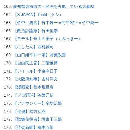
愛知県東海市の一区画を占拠している大豪邸
【X JAPAN】Toshl（トシ）
【竹中工務店】竹中錬一＝竹中宏平＝竹中統一
【政治評論家】竹田恒泰
【モデル】舟山久美子（くみっきー）
【にしたん】西村誠司
【山口組平井一家】薄葉政嘉
【自由民主党】二階俊博
【アイドル】小泉今日子
【大阪府知事】吉村洋文
【漫画家】荒木飛呂彦
【プロ野球】谷繁元信
【アナウンサー】辛坊治郎
【俳優】松方弘樹
【歌舞伎役者】坂東玉三郎
【読売新聞】橋本五郎