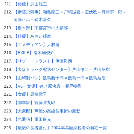
【俳優】加山雄三
【伊藤忠商事】瀬島龍三＝戸崎誠喜＝室伏稔＝丹羽宇一郎＝
岡藤正広＝鈴木善久
【栃木県】宇都宮市の大豪邸
【俳優】あおい輝彦
【コメディアン】大村崑
【EXILE】清木場俊介
【リゾートトラスト】伊藤與朗
【大阪トラック配送センター】片山修二＝片山英樹
【山崎製パン】飯島藤十郎＝飯島一郎＝飯島延浩
【V6・女優】井ノ原快彦＝瀬戸朝香
【女優】黒柳徹子
【脚本家】宮藤官九郎
【大豪邸】芦屋の高級住宅街の豪邸
【光通信】重田康光
【最後の長者番付】2004年高額納税者の自宅一覧