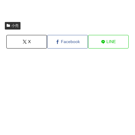
小売
X
Facebook
LINE