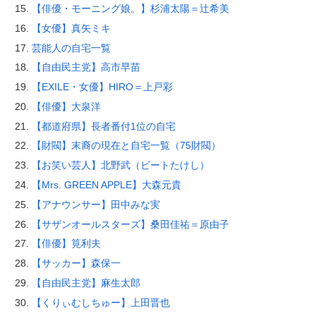
【俳優・モーニング娘。】杉浦太陽＝辻希美
【女優】真矢ミキ
芸能人の自宅一覧
【自由民主党】高市早苗
【EXILE・女優】HIRO＝上戸彩
【俳優】大泉洋
【都道府県】長者番付1位の自宅
【財閥】末裔の現在と自宅一覧（75財閥）
【お笑い芸人】北野武（ビートたけし）
【Mrs. GREEN APPLE】大森元貴
【アナウンサー】田中みな実
【サザンオールスターズ】桑田佳祐＝原由子
【俳優】筧利夫
【サッカー】森保一
【自由民主党】麻生太郎
【くりぃむしちゅー】上田晋也