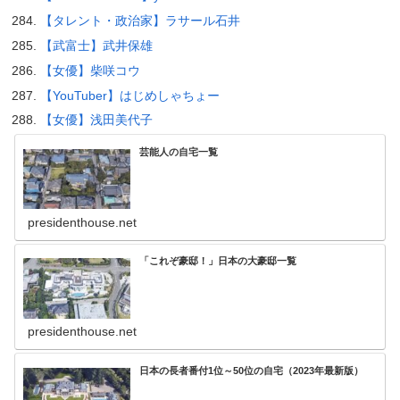
【タレント・政治家】ラサール石井
【武富士】武井保雄
【女優】柴咲コウ
【YouTuber】はじめしゃちょー
【女優】浅田美代子
芸能人の自宅一覧
presidenthouse.net
「これぞ豪邸！」日本の大豪邸一覧
presidenthouse.net
日本の長者番付1位～50位の自宅（2023年最新版）