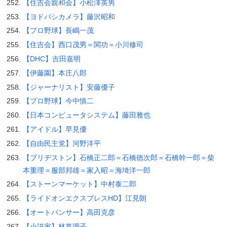
【住吉会親和会】小松澤英男
【ヨドバシカメラ】藤沢昭和
【プロ野球】長嶋一茂
【住吉会】西口茂男＝関功＝小川修司
【DHC】吉田嘉明
【伊藤園】本庄八郎
【ジャーナリスト】安藤優子
【プロ野球】今中慎二
【日本コンピュータシステム】藤田雅也
【アイドル】早見優
【自由民主党】河野洋平
【ブリヂストン】石橋正二郎＝石橋徳次郎＝石橋幹一郎＝柴
本重理＝服部邦雄＝家入昭＝海埼洋一郎
【ストーンマーケット】中村泰二郎
【ライドオンエクスプレスHD】江見朗
【オートパンサー】高田克彦
【小説家】林真理子