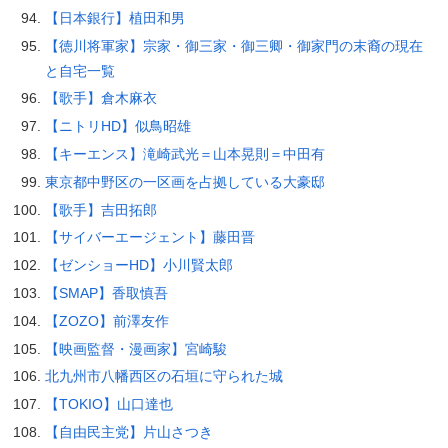
【日本銀行】植田和男
【徳川将軍家】宗家・御三家・御三卿・御家門の末裔の現在
と自宅一覧
【歌手】倉木麻衣
【ニトリHD】似鳥昭雄
【キーエンス】滝崎武光＝山本晃則＝中田有
東京都中野区の一区画を占拠している大豪邸
【歌手】吉田拓郎
【サイバーエージェント】藤田晋
【ゼンショーHD】小川賢太郎
【SMAP】香取慎吾
【ZOZO】前澤友作
【映画監督・漫画家】宮崎駿
北九州市八幡西区の石垣に守られた城
【TOKIO】山口達也
【自由民主党】片山さつき