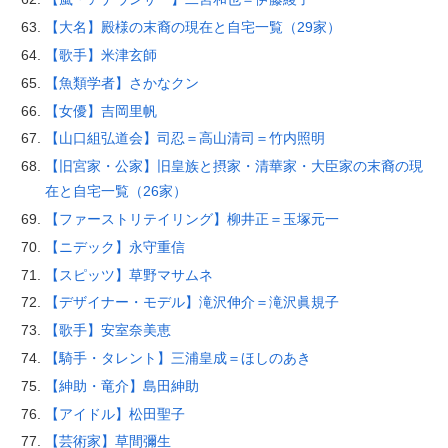
【大名】殿様の末裔の現在と自宅一覧（29家）
【歌手】米津玄師
【魚類学者】さかなクン
【女優】吉岡里帆
【山口組弘道会】司忍＝高山清司＝竹内照明
【旧宮家・公家】旧皇族と摂家・清華家・大臣家の末裔の現
在と自宅一覧（26家）
【ファーストリテイリング】柳井正＝玉塚元一
【ニデック】永守重信
【スピッツ】草野マサムネ
【デザイナー・モデル】滝沢伸介＝滝沢眞規子
【歌手】安室奈美恵
【騎手・タレント】三浦皇成＝ほしのあき
【紳助・竜介】島田紳助
【アイドル】松田聖子
【芸術家】草間彌生