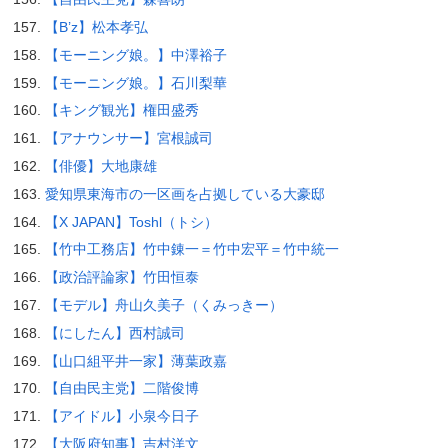
【B’z】松本孝弘
【モーニング娘。】中澤裕子
【モーニング娘。】石川梨華
【キング観光】権田盛秀
【アナウンサー】宮根誠司
【俳優】大地康雄
愛知県東海市の一区画を占拠している大豪邸
【X JAPAN】Toshl（トシ）
【竹中工務店】竹中錬一＝竹中宏平＝竹中統一
【政治評論家】竹田恒泰
【モデル】舟山久美子（くみっきー）
【にしたん】西村誠司
【山口組平井一家】薄葉政嘉
【自由民主党】二階俊博
【アイドル】小泉今日子
【大阪府知事】吉村洋文