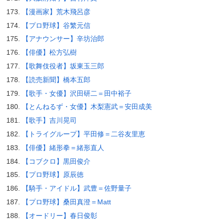
【漫画家】荒木飛呂彦
【プロ野球】谷繁元信
【アナウンサー】辛坊治郎
【俳優】松方弘樹
【歌舞伎役者】坂東玉三郎
【読売新聞】橋本五郎
【歌手・女優】沢田研二＝田中裕子
【とんねるず・女優】木梨憲武＝安田成美
【歌手】吉川晃司
【トライグループ】平田修＝二谷友里恵
【俳優】緒形拳＝緒形直人
【コブクロ】黒田俊介
【プロ野球】原辰徳
【騎手・アイドル】武豊＝佐野量子
【プロ野球】桑田真澄＝Matt
【オードリー】春日俊彰