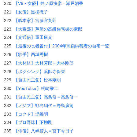
【V6・女優】井ノ原快彦＝瀬戸朝香
【女優】黒柳徹子
【脚本家】宮藤官九郎
【大豪邸】芦屋の高級住宅街の豪邸
【光通信】重田康光
【最後の長者番付】2004年高額納税者の自宅一覧
【歌手】西城秀樹
【大林組】大林芳郎＝大林剛郎
【ボクシング】薬師寺保栄
【自由民主党】松本剛明
【YouTuber】桐崎栄二
【自由民主党】高鳥修＝高鳥修一
【ノジマ】野島絹代＝野島廣司
【コクド】堤義明
【プロ野球】下柳剛
【俳優】八嶋智人＝宮下今日子