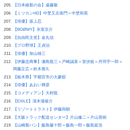
【日本維新の会】遠藤敬
【ミツカンHD】中埜又左衛門＝中埜和英
【俳優】坂上忍
【BOØWY】氷室京介
【自由民主党】金丸信
【プロ野球】王貞治
【俳優】加山雄三
【伊藤忠商事】瀬島龍三＝戸崎誠喜＝室伏稔＝丹羽宇一郎＝
岡藤正広＝鈴木善久
【栃木県】宇都宮市の大豪邸
【俳優】あおい輝彦
【コメディアン】大村崑
【EXILE】清木場俊介
【リゾートトラスト】伊藤與朗
【大阪トラック配送センター】片山修二＝片山英樹
【山崎製パン】飯島藤十郎＝飯島一郎＝飯島延浩