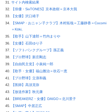
サイト内検索結果
【俳優・SixTONES】京本政樹＝京本大我
【女優】沢口靖子
【SMAP・おニャン子クラブ】木村拓哉＝工藤静香＝Cocomi
＝Kōki,
【歌手】山下達郎＝竹内まりや
【女優】石田ゆり子
【ソフトバンクグループ】孫正義
【プロ野球】新庄剛志
【自由民主党】小泉純一郎
【歌手・女優】福山雅治＝吹石一恵
【プロ野球】立浪和義
【医師】高須克弥
【放送作家】秋元康
【BREAKERZ・女優】DAIGO＝北川景子
【SMAP】中居正広