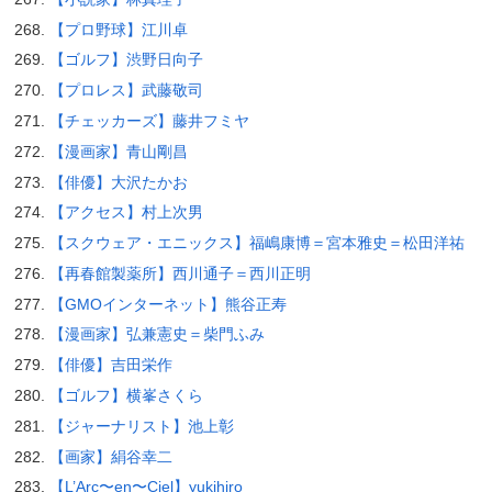
【プロ野球】江川卓
【ゴルフ】渋野日向子
【プロレス】武藤敬司
【チェッカーズ】藤井フミヤ
【漫画家】青山剛昌
【俳優】大沢たかお
【アクセス】村上次男
【スクウェア・エニックス】福嶋康博＝宮本雅史＝松田洋祐
【再春館製薬所】西川通子＝西川正明
【GMOインターネット】熊谷正寿
【漫画家】弘兼憲史＝柴門ふみ
【俳優】吉田栄作
【ゴルフ】横峯さくら
【ジャーナリスト】池上彰
【画家】絹谷幸二
【L’Arc〜en〜Ciel】yukihiro