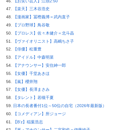
【お笑い芸人】江頭2:50
【楽天】三木谷浩史
【漫画家】冨樫義博＝武内直子
【プロ野球】鳥谷敬
【プロレス】佐々木健介＝北斗晶
【ヴァイオリニスト】高嶋ちさ子
【俳優】松重豊
【アイドル】中森明菜
【アナウンサー】安住紳一郎
【女優】千堂あきほ
【嵐】櫻井翔
【女優】長澤まさみ
【タレント】若槻千夏
日本の長者番付1位～50位の自宅（2026年最新版）
【コメディアン】所ジョージ
【B’z】稲葉浩志
【嵐・アナウンサー】二宮和也＝伊藤綾子