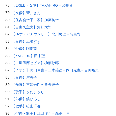
【EXILE・女優】TAKAHIRO＝武井咲
【女優】菅井きん
【住吉会幸平一家】加藤英幸
【自由民主党】河野太郎
【ゆず・アナウンサー】北川悠仁＝高島彩
【女優】広瀬すず
【俳優】阿部寛
【KAT-TUN】田中聖
【一世風靡セピア】柳葉敏郎
【イオン】岡田卓也＝二木英徳＝岡田元也＝吉田昭夫
【女優】岸恵子
【作家】三浦朱門＝曾野綾子
【歌手】さだまさし
【俳優】舘ひろし
【歌手】松山千春
【俳優・歌手】江口洋介＝森高千里