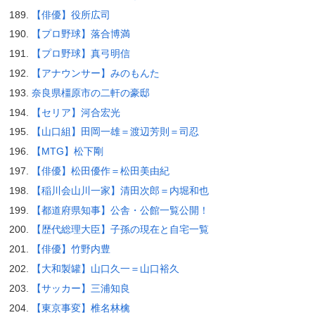
【俳優】役所広司
【プロ野球】落合博満
【プロ野球】真弓明信
【アナウンサー】みのもんた
奈良県橿原市の二軒の豪邸
【セリア】河合宏光
【山口組】田岡一雄＝渡辺芳則＝司忍
【MTG】松下剛
【俳優】松田優作＝松田美由紀
【稲川会山川一家】清田次郎＝内堀和也
【都道府県知事】公舎・公館一覧公開！
【歴代総理大臣】子孫の現在と自宅一覧
【俳優】竹野内豊
【大和製罐】山口久一＝山口裕久
【サッカー】三浦知良
【東京事変】椎名林檎