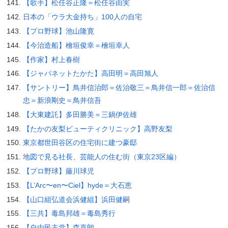
【歌手】松任谷正隆＝松任谷由実
日本の「ウラ大金持ち」100人の自宅
【プロ野球】池山隆寛
【今治造船】檜垣俊幸＝檜垣幸人
【作家】村上春樹
【ジャパネットたかた】高田明＝高田旭人
【サントリー】鳥井信治郎＝佐治敬三＝鳥井信一郎＝佐治信
忠＝新浪剛史＝鳥井信吾
【大東建託】多田勝美＝三鍋伊佐雄
【たかの友梨ビューティクリニック】高野友梨
東京都世田谷区の住宅街に建つ豪邸
地図で見る社長、芸能人の住む街（東京23区編）
【プロ野球】藤川球児
【L’Arc〜en〜Ciel】hyde＝大石恵
【山口組弘道会浜健組】浜田健嗣
【三共】毒島邦雄＝毒島秀行
【自由民主党】森喜朗