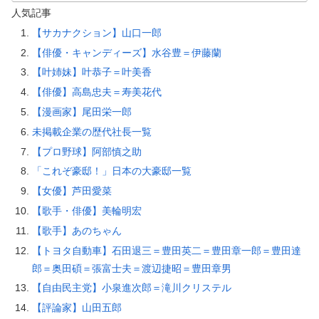
人気記事
【サカナクション】山口一郎
【俳優・キャンディーズ】水谷豊＝伊藤蘭
【叶姉妹】叶恭子＝叶美香
【俳優】高島忠夫＝寿美花代
【漫画家】尾田栄一郎
未掲載企業の歴代社長一覧
【プロ野球】阿部慎之助
「これぞ豪邸！」日本の大豪邸一覧
【女優】芦田愛菜
【歌手・俳優】美輪明宏
【歌手】あのちゃん
【トヨタ自動車】石田退三＝豊田英二＝豊田章一郎＝豊田達
郎＝奥田碩＝張富士夫＝渡辺捷昭＝豊田章男
【自由民主党】小泉進次郎＝滝川クリステル
【評論家】山田五郎