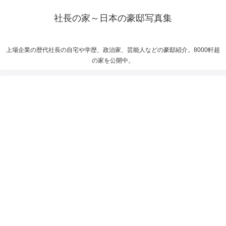
社長の家～日本の豪邸写真集
上場企業の歴代社長の自宅や学歴、政治家、芸能人などの豪邸紹介。8000軒超
の家を公開中。