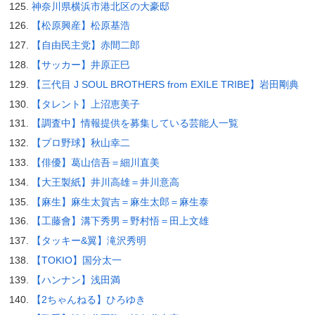
神奈川県横浜市港北区の大豪邸
【松原興産】松原基浩
【自由民主党】赤間二郎
【サッカー】井原正巳
【三代目 J SOUL BROTHERS from EXILE TRIBE】岩田剛典
【タレント】上沼恵美子
【調査中】情報提供を募集している芸能人一覧
【プロ野球】秋山幸二
【俳優】葛山信吾＝細川直美
【大王製紙】井川高雄＝井川意高
【麻生】麻生太賀吉＝麻生太郎＝麻生泰
【工藤會】溝下秀男＝野村悟＝田上文雄
【タッキー&翼】滝沢秀明
【TOKIO】国分太一
【ハンナン】浅田満
【2ちゃんねる】ひろゆき