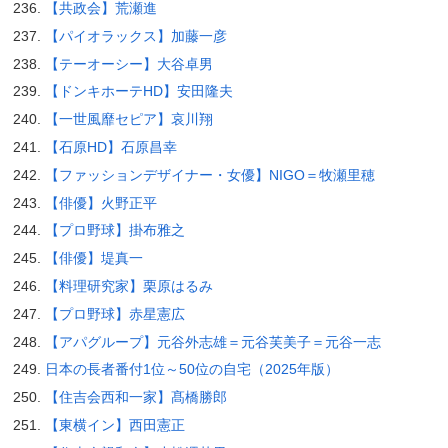
【共政会】荒瀬進
【パイオラックス】加藤一彦
【テーオーシー】大谷卓男
【ドンキホーテHD】安田隆夫
【一世風靡セピア】哀川翔
【石原HD】石原昌幸
【ファッションデザイナー・女優】NIGO＝牧瀬里穂
【俳優】火野正平
【プロ野球】掛布雅之
【俳優】堤真一
【料理研究家】栗原はるみ
【プロ野球】赤星憲広
【アパグループ】元谷外志雄＝元谷芙美子＝元谷一志
日本の長者番付1位～50位の自宅（2025年版）
【住吉会西和一家】髙橋勝郎
【東横イン】西田憲正