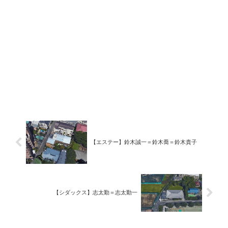
【エステー】鈴木誠一＝鈴木喬＝鈴木貴子
【シダックス】志太勤＝志太勤一