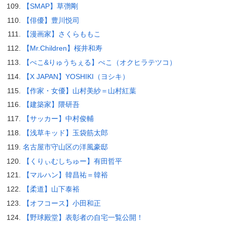
【SMAP】草彅剛
【俳優】豊川悦司
【漫画家】さくらももこ
【Mr.Children】桜井和寿
【ぺこ&りゅうちぇる】ぺこ（オクヒラテツコ）
【X JAPAN】YOSHIKI（ヨシキ）
【作家・女優】山村美紗＝山村紅葉
【建築家】隈研吾
【サッカー】中村俊輔
【浅草キッド】玉袋筋太郎
名古屋市守山区の洋風豪邸
【くりぃむしちゅー】有田哲平
【マルハン】韓昌祐＝韓裕
【柔道】山下泰裕
【オフコース】小田和正
【野球殿堂】表彰者の自宅一覧公開！