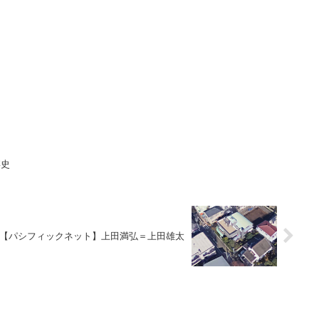
博史
【パシフィックネット】上田満弘＝上田雄太