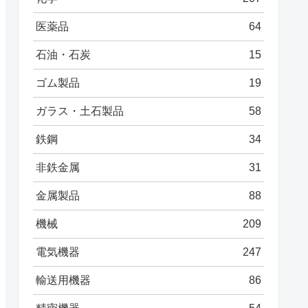
医薬品
64
石油・石炭
15
ゴム製品
19
ガラス・土石製品
58
鉄鋼
34
非鉄金属
31
金属製品
88
機械
209
電気機器
247
輸送用機器
86