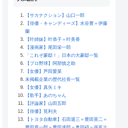
【サカナクション】山口一郎
【俳優・キャンディーズ】水谷豊＝伊藤
蘭
【叶姉妹】叶恭子＝叶美香
【漫画家】尾田栄一郎
「これぞ豪邸！」日本の大豪邸一覧
【プロ野球】阿部慎之助
【女優】芦田愛菜
未掲載企業の歴代社長一覧
【女優】真矢ミキ
【歌手】あのちゃん
【評論家】山田五郎
【俳優】筧利夫
【トヨタ自動車】石田退三＝豊田英二＝
豊田章一郎＝豊田達郎＝奥田碩＝張富士