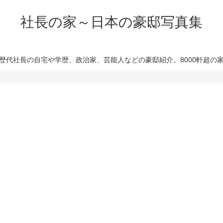
社長の家～日本の豪邸写真集
歴代社長の自宅や学歴、政治家、芸能人などの豪邸紹介。8000軒超の