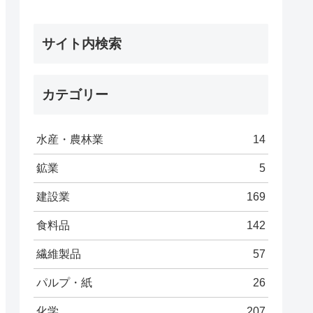
サイト内検索
カテゴリー
水産・農林業
14
鉱業
5
建設業
169
食料品
142
繊維製品
57
パルプ・紙
26
化学
207