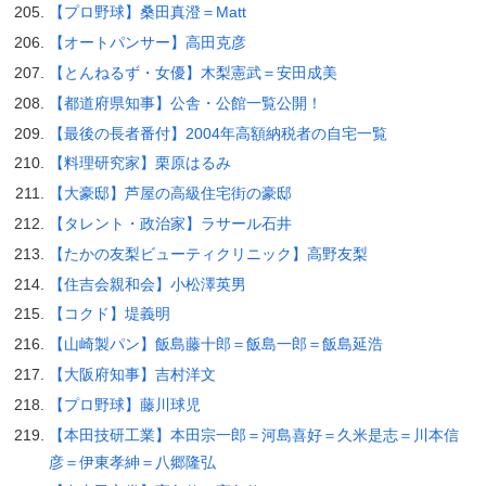
【プロ野球】桑田真澄＝Matt
【オートパンサー】高田克彦
【とんねるず・女優】木梨憲武＝安田成美
【都道府県知事】公舎・公館一覧公開！
【最後の長者番付】2004年高額納税者の自宅一覧
【料理研究家】栗原はるみ
【大豪邸】芦屋の高級住宅街の豪邸
【タレント・政治家】ラサール石井
【たかの友梨ビューティクリニック】高野友梨
【住吉会親和会】小松澤英男
【コクド】堤義明
【山崎製パン】飯島藤十郎＝飯島一郎＝飯島延浩
【大阪府知事】吉村洋文
【プロ野球】藤川球児
【本田技研工業】本田宗一郎＝河島喜好＝久米是志＝川本信
彦＝伊東孝紳＝八郷隆弘