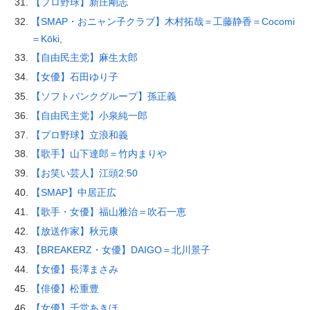
【プロ野球】新庄剛志
【SMAP・おニャン子クラブ】木村拓哉＝工藤静香＝Cocomi
＝Kōki,
【自由民主党】麻生太郎
【女優】石田ゆり子
【ソフトバンクグループ】孫正義
【自由民主党】小泉純一郎
【プロ野球】立浪和義
【歌手】山下達郎＝竹内まりや
【お笑い芸人】江頭2:50
【SMAP】中居正広
【歌手・女優】福山雅治＝吹石一恵
【放送作家】秋元康
【BREAKERZ・女優】DAIGO＝北川景子
【女優】長澤まさみ
【俳優】松重豊
【女優】千堂あきほ