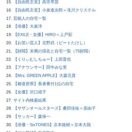
【自由民主党】高市早苗
【自由民主党】小泉進次郎＝滝川クリステル
芸能人の自宅一覧
【俳優】大泉洋
【EXILE・女優】HIRO＝上戸彩
【お笑い芸人】北野武（ビートたけし）
【財閥】末裔の現在と自宅一覧（75財閥）
【くりぃむしちゅー】上田晋也
【アナウンサー】田中みな実
【Mrs. GREEN APPLE】大森元貴
【都道府県】長者番付1位の自宅
【女優】沢口靖子
サイト内検索結果
【サザンオールスターズ】桑田佳祐＝原由子
【サッカー】森保一
【俳優・SixTONES】京本政樹＝京本大我