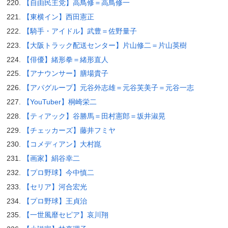
【自由民主党】高鳥修＝高鳥修一
【東横イン】西田憲正
【騎手・アイドル】武豊＝佐野量子
【大阪トラック配送センター】片山修二＝片山英樹
【俳優】緒形拳＝緒形直人
【アナウンサー】膳場貴子
【アパグループ】元谷外志雄＝元谷芙美子＝元谷一志
【YouTuber】桐崎栄二
【ティアック】谷勝馬＝田村憲郎＝坂井淑晃
【チェッカーズ】藤井フミヤ
【コメディアン】大村崑
【画家】絹谷幸二
【プロ野球】今中慎二
【セリア】河合宏光
【プロ野球】王貞治
【一世風靡セピア】哀川翔