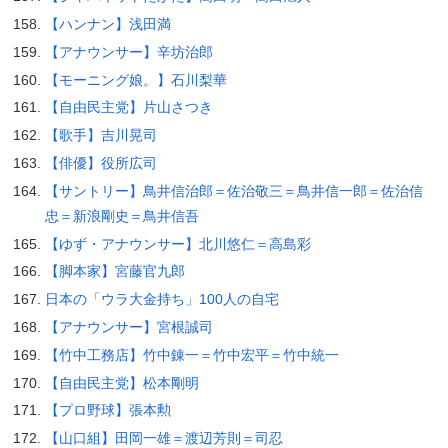
【ハンナン】浅田満
【アナウンサー】辛坊治郎
【モーニング娘。】石川梨華
【自由民主党】片山さつき
【歌手】吉川晃司
【俳優】役所広司
【サントリー】鳥井信治郎＝佐治敬三＝鳥井信一郎＝佐治信
忠＝新浪剛史＝鳥井信吾
【ゆず・アナウンサー】北川悠仁＝高島彩
【脚本家】宮藤官九郎
日本の「ウラ大金持ち」100人の自宅
【アナウンサー】宮根誠司
【竹中工務店】竹中錬一＝竹中宏平＝竹中統一
【自由民主党】松本剛明
【プロ野球】張本勲
【山口組】田岡一雄＝渡辺芳則＝司忍