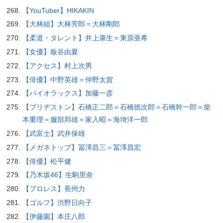
【YouTuber】HIKAKIN
【大林組】大林芳郎＝大林剛郎
【柔道・タレント】井上康生＝東原亜希
【女優】板谷由夏
【アクセス】村上次男
【俳優】中野英雄＝仲野太賀
【パイオラックス】加藤一彦
【ブリヂストン】石橋正二郎＝石橋徳次郎＝石橋幹一郎＝柴
本重理＝服部邦雄＝家入昭＝海埼洋一郎
【武富士】武井保雄
【メガネトップ】冨澤昌三＝冨澤昌宏
【俳優】松平健
【乃木坂46】生駒里奈
【プロレス】長州力
【ゴルフ】渋野日向子
【伊藤園】本庄八郎