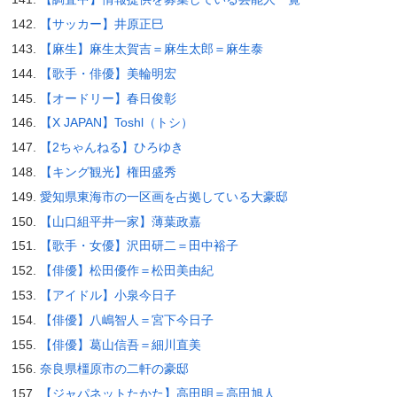
【サッカー】井原正巳
【麻生】麻生太賀吉＝麻生太郎＝麻生泰
【歌手・俳優】美輪明宏
【オードリー】春日俊彰
【X JAPAN】Toshl（トシ）
【2ちゃんねる】ひろゆき
【キング観光】権田盛秀
愛知県東海市の一区画を占拠している大豪邸
【山口組平井一家】薄葉政嘉
【歌手・女優】沢田研二＝田中裕子
【俳優】松田優作＝松田美由紀
【アイドル】小泉今日子
【俳優】八嶋智人＝宮下今日子
【俳優】葛山信吾＝細川直美
奈良県橿原市の二軒の豪邸
【ジャパネットたかた】高田明＝高田旭人