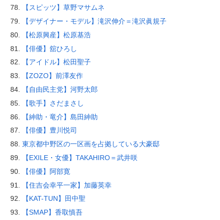
【スピッツ】草野マサムネ
【デザイナー・モデル】滝沢伸介＝滝沢眞規子
【松原興産】松原基浩
【俳優】舘ひろし
【アイドル】松田聖子
【ZOZO】前澤友作
【自由民主党】河野太郎
【歌手】さだまさし
【紳助・竜介】島田紳助
【俳優】豊川悦司
東京都中野区の一区画を占拠している大豪邸
【EXILE・女優】TAKAHIRO＝武井咲
【俳優】阿部寛
【住吉会幸平一家】加藤英幸
【KAT-TUN】田中聖
【SMAP】香取慎吾