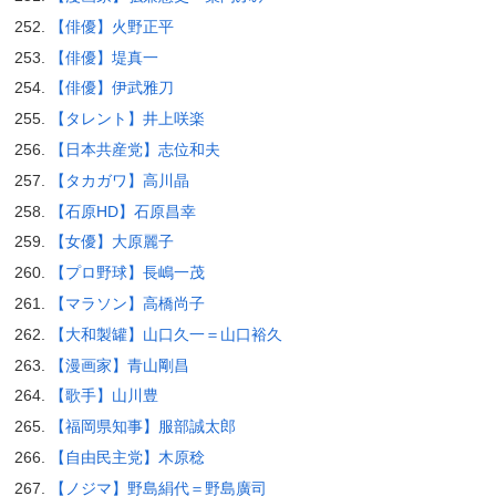
【俳優】火野正平
【俳優】堤真一
【俳優】伊武雅刀
【タレント】井上咲楽
【日本共産党】志位和夫
【タカガワ】高川晶
【石原HD】石原昌幸
【女優】大原麗子
【プロ野球】長嶋一茂
【マラソン】高橋尚子
【大和製罐】山口久一＝山口裕久
【漫画家】青山剛昌
【歌手】山川豊
【福岡県知事】服部誠太郎
【自由民主党】木原稔
【ノジマ】野島絹代＝野島廣司