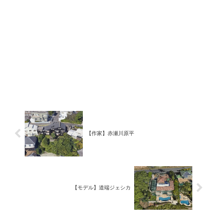
【作家】赤瀬川原平
【モデル】道端ジェシカ