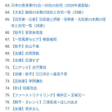
日本の長者番付1位～50位の自宅（2026年最新版）
【大名】殿様の末裔の現在と自宅一覧（29家）
【旧宮家・公家】旧皇族と摂家・清華家・大臣家の末裔の現
在と自宅一覧（26家）
【歌手】安室奈美恵
【一世風靡セピア】柳葉敏郎
【歌手】松山千春
【女優】吉岡里帆
【女優】広瀬すず
【ニデック】永守重信
【俳優・歌手】江口洋介＝森高千里
【芸術家】草間彌生
【B’z】稲葉浩志
【ファーストリテイリング】柳井正＝玉塚元一
【騎手・タレント】三浦皇成＝ほしのあき
【女優】菅井きん