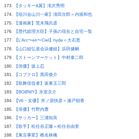
【タッキー&翼】滝沢秀明
【稲川会山川一家】清田次郎＝内堀和也
【漫画家】荒木飛呂彦
【歴代総理大臣】子孫の現在と自宅一覧
【L’Arc〜en〜Ciel】hyde＝大石恵
【山口組弘道会浜健組】浜田健嗣
【ストーンマーケット】中村泰二郎
【俳優】坂上忍
【コブクロ】黒田俊介
【歌舞伎役者】坂東玉三郎
【BOØWY】氷室京介
【V6・女優】井ノ原快彦＝瀬戸朝香
【俳優】竹野内豊
【サッカー】三浦知良
【歌手】松任谷正隆＝松任谷由実
【東京事変】椎名林檎