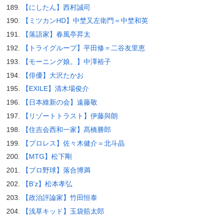
【にしたん】西村誠司
【ミツカンHD】中埜又左衛門＝中埜和英
【落語家】春風亭昇太
【トライグループ】平田修＝二谷友里恵
【モーニング娘。】中澤裕子
【俳優】大沢たかお
【EXILE】清木場俊介
【日本維新の会】遠藤敬
【リゾートトラスト】伊藤與朗
【住吉会西和一家】髙橋勝郎
【プロレス】佐々木健介＝北斗晶
【MTG】松下剛
【プロ野球】落合博満
【B’z】松本孝弘
【政治評論家】竹田恒泰
【浅草キッド】玉袋筋太郎