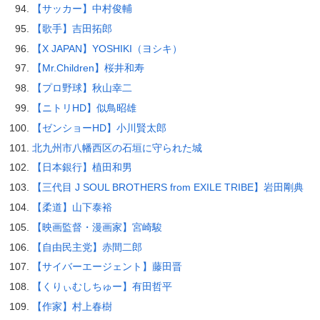
【サッカー】中村俊輔
【歌手】吉田拓郎
【X JAPAN】YOSHIKI（ヨシキ）
【Mr.Children】桜井和寿
【プロ野球】秋山幸二
【ニトリHD】似鳥昭雄
【ゼンショーHD】小川賢太郎
北九州市八幡西区の石垣に守られた城
【日本銀行】植田和男
【三代目 J SOUL BROTHERS from EXILE TRIBE】岩田剛典
【柔道】山下泰裕
【映画監督・漫画家】宮崎駿
【自由民主党】赤間二郎
【サイバーエージェント】藤田晋
【くりぃむしちゅー】有田哲平
【作家】村上春樹