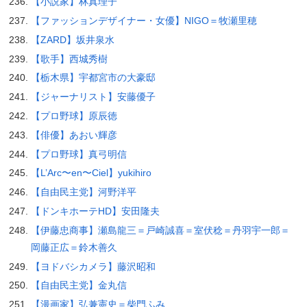
【小説家】林真理子
【ファッションデザイナー・女優】NIGO＝牧瀬里穂
【ZARD】坂井泉水
【歌手】西城秀樹
【栃木県】宇都宮市の大豪邸
【ジャーナリスト】安藤優子
【プロ野球】原辰徳
【俳優】あおい輝彦
【プロ野球】真弓明信
【L’Arc〜en〜Ciel】yukihiro
【自由民主党】河野洋平
【ドンキホーテHD】安田隆夫
【伊藤忠商事】瀬島龍三＝戸崎誠喜＝室伏稔＝丹羽宇一郎＝
岡藤正広＝鈴木善久
【ヨドバシカメラ】藤沢昭和
【自由民主党】金丸信
【漫画家】弘兼憲史＝柴門ふみ