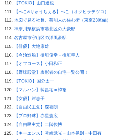
【TOKIO】山口達也
【ぺこ&りゅうちぇる】ぺこ（オクヒラテツコ）
地図で見る社長、芸能人の住む街（東京23区編）
神奈川県横浜市港北区の大豪邸
名古屋市守山区の洋風豪邸
【俳優】大地康雄
【今治造船】檜垣俊幸＝檜垣幸人
【オフコース】小田和正
【野球殿堂】表彰者の自宅一覧公開！
【TOKIO】国分太一
【マルハン】韓昌祐＝韓裕
【女優】岸恵子
【自由民主党】森喜朗
【プロ野球】赤星憲広
【自由民主党】二階俊博
【キーエンス】滝崎武光＝山本晃則＝中田有