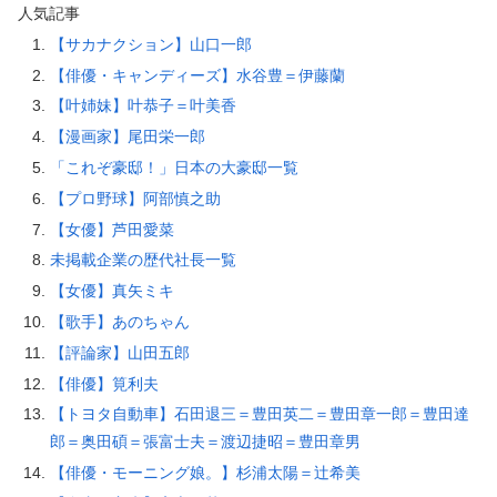
人気記事
【サカナクション】山口一郎
【俳優・キャンディーズ】水谷豊＝伊藤蘭
【叶姉妹】叶恭子＝叶美香
【漫画家】尾田栄一郎
「これぞ豪邸！」日本の大豪邸一覧
【プロ野球】阿部慎之助
【女優】芦田愛菜
未掲載企業の歴代社長一覧
【女優】真矢ミキ
【歌手】あのちゃん
【評論家】山田五郎
【俳優】筧利夫
【トヨタ自動車】石田退三＝豊田英二＝豊田章一郎＝豊田達
郎＝奥田碩＝張富士夫＝渡辺捷昭＝豊田章男
【俳優・モーニング娘。】杉浦太陽＝辻希美