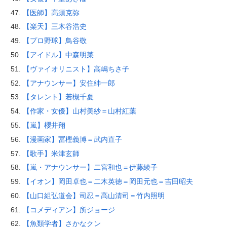
【医師】高須克弥
【楽天】三木谷浩史
【プロ野球】鳥谷敬
【アイドル】中森明菜
【ヴァイオリニスト】高嶋ちさ子
【アナウンサー】安住紳一郎
【タレント】若槻千夏
【作家・女優】山村美紗＝山村紅葉
【嵐】櫻井翔
【漫画家】冨樫義博＝武内直子
【歌手】米津玄師
【嵐・アナウンサー】二宮和也＝伊藤綾子
【イオン】岡田卓也＝二木英徳＝岡田元也＝吉田昭夫
【山口組弘道会】司忍＝高山清司＝竹内照明
【コメディアン】所ジョージ
【魚類学者】さかなクン