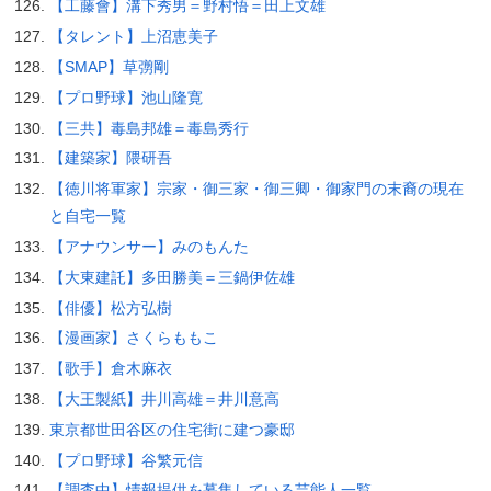
【工藤會】溝下秀男＝野村悟＝田上文雄
【タレント】上沼恵美子
【SMAP】草彅剛
【プロ野球】池山隆寛
【三共】毒島邦雄＝毒島秀行
【建築家】隈研吾
【徳川将軍家】宗家・御三家・御三卿・御家門の末裔の現在
と自宅一覧
【アナウンサー】みのもんた
【大東建託】多田勝美＝三鍋伊佐雄
【俳優】松方弘樹
【漫画家】さくらももこ
【歌手】倉木麻衣
【大王製紙】井川高雄＝井川意高
東京都世田谷区の住宅街に建つ豪邸
【プロ野球】谷繁元信
【調査中】情報提供を募集している芸能人一覧