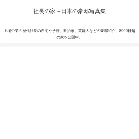
社長の家～日本の豪邸写真集
上場企業の歴代社長の自宅や学歴、政治家、芸能人などの豪邸紹介。8000軒超
の家を公開中。