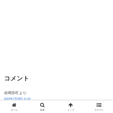
コメント
松岡浩司
より:
2023年7月28日 11:42
なんて緑豊かな宅地なんでしょう！
きっと落ち葉広いに社員が毎日駆り出されているんでしょうね。
ホーム
検索
トップ
カテゴリ