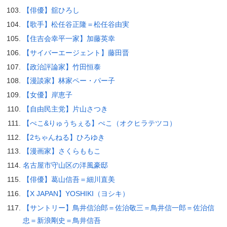
【俳優】舘ひろし
【歌手】松任谷正隆＝松任谷由実
【住吉会幸平一家】加藤英幸
【サイバーエージェント】藤田晋
【政治評論家】竹田恒泰
【漫談家】林家ペー・パー子
【女優】岸恵子
【自由民主党】片山さつき
【ぺこ&りゅうちぇる】ぺこ（オクヒラテツコ）
【2ちゃんねる】ひろゆき
【漫画家】さくらももこ
名古屋市守山区の洋風豪邸
【俳優】葛山信吾＝細川直美
【X JAPAN】YOSHIKI（ヨシキ）
【サントリー】鳥井信治郎＝佐治敬三＝鳥井信一郎＝佐治信
忠＝新浪剛史＝鳥井信吾