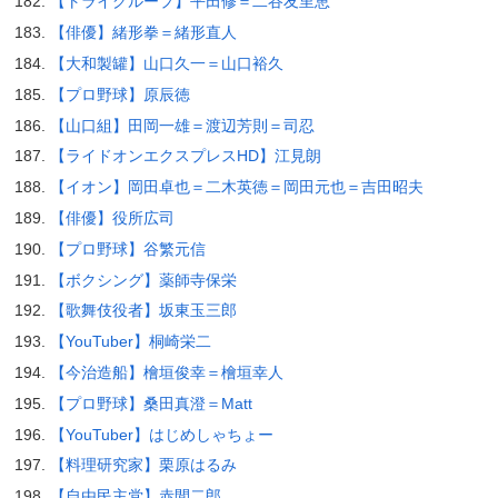
【トライグループ】平田修＝二谷友里恵
【俳優】緒形拳＝緒形直人
【大和製罐】山口久一＝山口裕久
【プロ野球】原辰徳
【山口組】田岡一雄＝渡辺芳則＝司忍
【ライドオンエクスプレスHD】江見朗
【イオン】岡田卓也＝二木英徳＝岡田元也＝吉田昭夫
【俳優】役所広司
【プロ野球】谷繁元信
【ボクシング】薬師寺保栄
【歌舞伎役者】坂東玉三郎
【YouTuber】桐崎栄二
【今治造船】檜垣俊幸＝檜垣幸人
【プロ野球】桑田真澄＝Matt
【YouTuber】はじめしゃちょー
【料理研究家】栗原はるみ
【自由民主党】赤間二郎