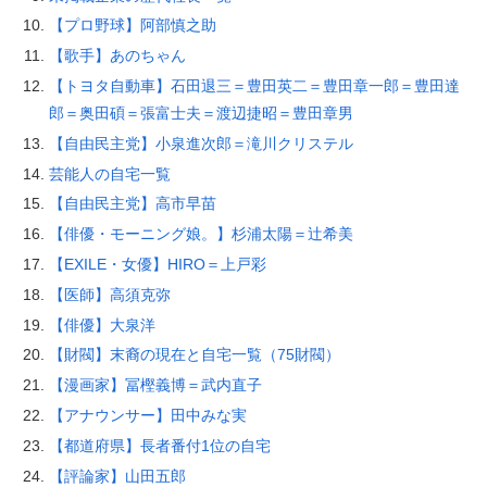
【プロ野球】阿部慎之助
【歌手】あのちゃん
【トヨタ自動車】石田退三＝豊田英二＝豊田章一郎＝豊田達
郎＝奥田碩＝張富士夫＝渡辺捷昭＝豊田章男
【自由民主党】小泉進次郎＝滝川クリステル
芸能人の自宅一覧
【自由民主党】高市早苗
【俳優・モーニング娘。】杉浦太陽＝辻希美
【EXILE・女優】HIRO＝上戸彩
【医師】高須克弥
【俳優】大泉洋
【財閥】末裔の現在と自宅一覧（75財閥）
【漫画家】冨樫義博＝武内直子
【アナウンサー】田中みな実
【都道府県】長者番付1位の自宅
【評論家】山田五郎