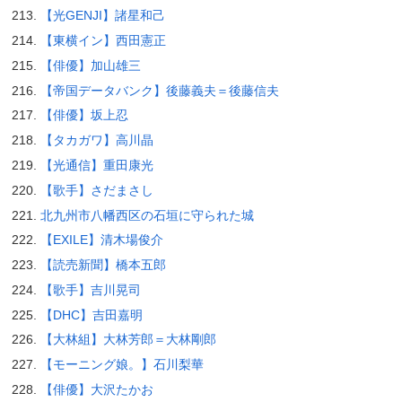
【光GENJI】諸星和己
【東横イン】西田憲正
【俳優】加山雄三
【帝国データバンク】後藤義夫＝後藤信夫
【俳優】坂上忍
【タカガワ】高川晶
【光通信】重田康光
【歌手】さだまさし
北九州市八幡西区の石垣に守られた城
【EXILE】清木場俊介
【読売新聞】橋本五郎
【歌手】吉川晃司
【DHC】吉田嘉明
【大林組】大林芳郎＝大林剛郎
【モーニング娘。】石川梨華
【俳優】大沢たかお