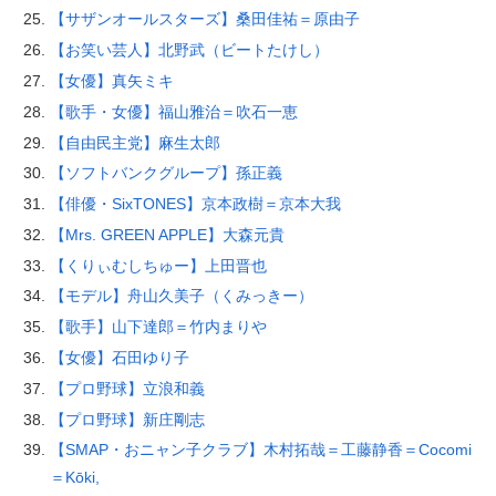
【サザンオールスターズ】桑田佳祐＝原由子
【お笑い芸人】北野武（ビートたけし）
【女優】真矢ミキ
【歌手・女優】福山雅治＝吹石一恵
【自由民主党】麻生太郎
【ソフトバンクグループ】孫正義
【俳優・SixTONES】京本政樹＝京本大我
【Mrs. GREEN APPLE】大森元貴
【くりぃむしちゅー】上田晋也
【モデル】舟山久美子（くみっきー）
【歌手】山下達郎＝竹内まりや
【女優】石田ゆり子
【プロ野球】立浪和義
【プロ野球】新庄剛志
【SMAP・おニャン子クラブ】木村拓哉＝工藤静香＝Cocomi
＝Kōki,