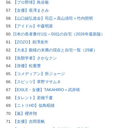
【プロ野球】鳥谷敬
【女優】長澤まさみ
【山口組弘道会】司忍＝高山清司＝竹内照明
【アイドル】中森明菜
日本の長者番付1位～50位の自宅（2026年最新版）
【ZOZO】前澤友作
【大名】殿様の末裔の現在と自宅一覧（29家）
【魚類学者】さかなクン
【俳優】松重豊
【コメディアン】所ジョージ
【スピッツ】草野マサムネ
【EXILE・女優】TAKAHIRO＝武井咲
【タレント】若槻千夏
【ニトリHD】似鳥昭雄
【嵐】櫻井翔
【女優】吉岡里帆