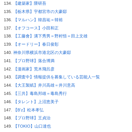
【建築家】隈研吾
【栃木県】宇都宮市の大豪邸
【マルハン】韓昌祐＝韓裕
【オフコース】小田和正
【工藤會】溝下秀男＝野村悟＝田上文雄
【オードリー】春日俊彰
神奈川県横浜市港北区の大豪邸
【プロ野球】落合博満
【漫画家】荒木飛呂彦
【調査中】情報提供を募集している芸能人一覧
【大王製紙】井川高雄＝井川意高
【三共】毒島邦雄＝毒島秀行
【タレント】上沼恵美子
【B’z】松本孝弘
【プロ野球】王貞治
【TOKIO】山口達也