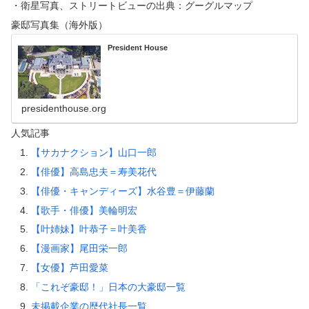
・衛星写真、ストリートビューの出典：グーグルマップ
豪邸写真集（海外版）
President House
presidenthouse.org
人気記事
【サカナクション】山口一郎
【俳優】高島忠夫＝寿美花代
【俳優・キャンディーズ】水谷豊＝伊藤蘭
【歌手・俳優】美輪明宏
【叶姉妹】叶恭子＝叶美香
【漫画家】尾田栄一郎
【女優】芦田愛菜
「これぞ豪邸！」日本の大豪邸一覧
未掲載企業の歴代社長一覧