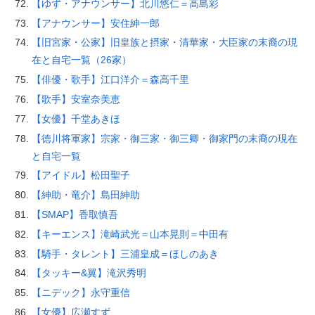
【ゆず・アナウンサー】北川悠仁＝高島彩
【アナウンサー】安住紳一郎
【旧宮家・公家】旧皇族と摂家・清華家・大臣家の末裔の現
在と自宅一覧（26家）
【俳優・歌手】江口洋介＝森高千里
【歌手】安室奈美恵
【女優】千堂あきほ
【徳川将軍家】宗家・御三家・御三卿・御家門の末裔の現在
と自宅一覧
【アイドル】松田聖子
【紳助・竜介】島田紳助
【SMAP】香取慎吾
【キーエンス】滝崎武光＝山本晃則＝中田有
【騎手・タレント】三浦皇成＝ほしのあき
【タッキー&翼】滝沢秀明
【ニデック】永守重信
【女優】広瀬すず