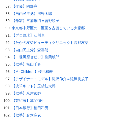
【俳優】阿部寛
【自由民主党】河野太郎
【作家】三浦朱門＝曾野綾子
東京都中野区の一区画を占拠している大豪邸
【プロ野球】江川卓
【たかの友梨ビューティクリニック】高野友梨
【自由民主党】森喜朗
【一世風靡セピア】柳葉敏郎
【歌手】松山千春
【Mr.Children】桜井和寿
【デザイナー・モデル】滝沢伸介＝滝沢眞規子
【浅草キッド】玉袋筋太郎
【歌手】米津玄師
【芸術家】草間彌生
【日本銀行】植田和男
【歌手】倉木麻衣