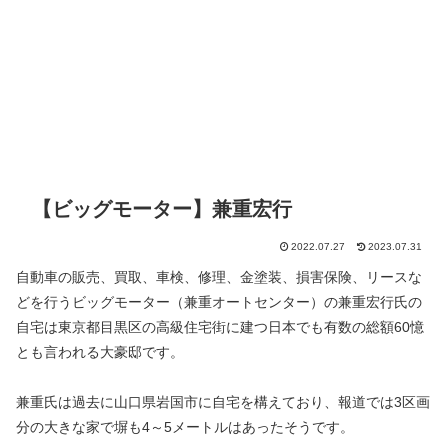
【ビッグモーター】兼重宏行
2022.07.27
2023.07.31
自動車の販売、買取、車検、修理、金塗装、損害保険、リースな
どを行うビッグモーター（兼重オートセンター）の兼重宏行氏の
自宅は東京都目黒区の高級住宅街に建つ日本でも有数の総額60憶
とも言われる大豪邸です。
兼重氏は過去に山口県岩国市に自宅を構えており、報道では3区画
分の大きな家で塀も4～5メートルはあったそうです。