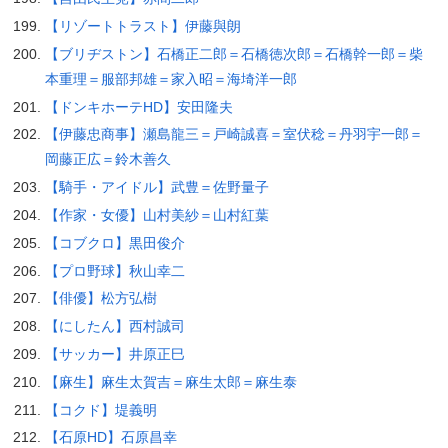
【リゾートトラスト】伊藤與朗
【ブリヂストン】石橋正二郎＝石橋徳次郎＝石橋幹一郎＝柴
本重理＝服部邦雄＝家入昭＝海埼洋一郎
【ドンキホーテHD】安田隆夫
【伊藤忠商事】瀬島龍三＝戸崎誠喜＝室伏稔＝丹羽宇一郎＝
岡藤正広＝鈴木善久
【騎手・アイドル】武豊＝佐野量子
【作家・女優】山村美紗＝山村紅葉
【コブクロ】黒田俊介
【プロ野球】秋山幸二
【俳優】松方弘樹
【にしたん】西村誠司
【サッカー】井原正巳
【麻生】麻生太賀吉＝麻生太郎＝麻生泰
【コクド】堤義明
【石原HD】石原昌幸