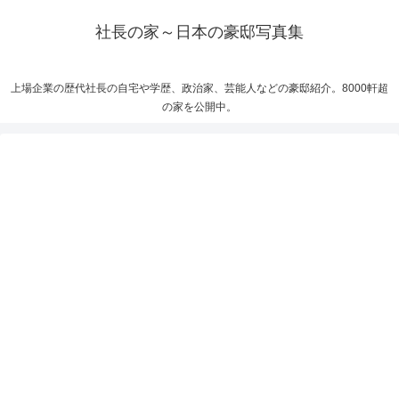
社長の家～日本の豪邸写真集
上場企業の歴代社長の自宅や学歴、政治家、芸能人などの豪邸紹介。8000軒超
の家を公開中。