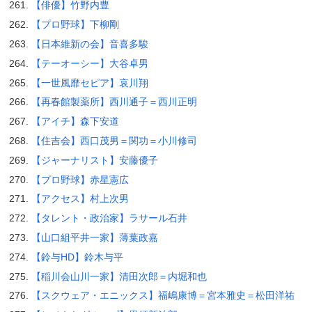
【俳優】竹野内豊
【プロ野球】下柳剛
【日本維新の会】音喜多駿
【テーオーシー】大谷卓男
【一世風靡セピア】哀川翔
【再春館製薬所】西川通子＝西川正明
【アイチ】森下安道
【住吉会】西口茂男＝関功＝小川修司
【ジャーナリスト】安藤優子
【プロ野球】赤星憲広
【アクセス】村上次男
【タレント・政治家】ラサール石井
【山口組平井一家】薄葉政嘉
【鈴与HD】鈴木与平
【稲川会山川一家】清田次郎＝内堀和也
【スクウェア・エニックス】福嶋康博＝宮本雅史＝松田洋祐