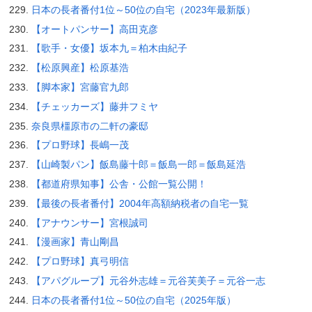
日本の長者番付1位～50位の自宅（2023年最新版）
【オートパンサー】高田克彦
【歌手・女優】坂本九＝柏木由紀子
【松原興産】松原基浩
【脚本家】宮藤官九郎
【チェッカーズ】藤井フミヤ
奈良県橿原市の二軒の豪邸
【プロ野球】長嶋一茂
【山崎製パン】飯島藤十郎＝飯島一郎＝飯島延浩
【都道府県知事】公舎・公館一覧公開！
【最後の長者番付】2004年高額納税者の自宅一覧
【アナウンサー】宮根誠司
【漫画家】青山剛昌
【プロ野球】真弓明信
【アパグループ】元谷外志雄＝元谷芙美子＝元谷一志
日本の長者番付1位～50位の自宅（2025年版）