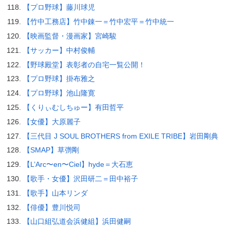
【プロ野球】藤川球児
【竹中工務店】竹中錬一＝竹中宏平＝竹中統一
【映画監督・漫画家】宮崎駿
【サッカー】中村俊輔
【野球殿堂】表彰者の自宅一覧公開！
【プロ野球】掛布雅之
【プロ野球】池山隆寛
【くりぃむしちゅー】有田哲平
【女優】大原麗子
【三代目 J SOUL BROTHERS from EXILE TRIBE】岩田剛典
【SMAP】草彅剛
【L’Arc〜en〜Ciel】hyde＝大石恵
【歌手・女優】沢田研二＝田中裕子
【歌手】山本リンダ
【俳優】豊川悦司
【山口組弘道会浜健組】浜田健嗣