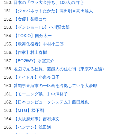
日本の「ウラ大金持ち」100人の自宅
【ジャパネットたかた】高田明＝高田旭人
【女優】柴咲コウ
【ゼンショーHD】小川賢太郎
【TOKIO】国分太一
【歌舞伎役者】中村小三郎
【作家】村上春樹
【BOØWY】氷室京介
地図で見る社長、芸能人の住む街（東京23区編）
【アイドル】小泉今日子
愛知県東海市の一区画を占拠している大豪邸
【モーニング娘。】中澤裕子
【日本コンピュータシステム】藤田雅也
【MTG】松下剛
【大阪府知事】吉村洋文
【ハンナン】浅田満