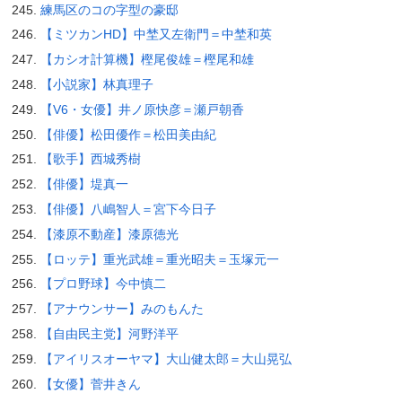
練馬区のコの字型の豪邸
【ミツカンHD】中埜又左衛門＝中埜和英
【カシオ計算機】樫尾俊雄＝樫尾和雄
【小説家】林真理子
【V6・女優】井ノ原快彦＝瀬戸朝香
【俳優】松田優作＝松田美由紀
【歌手】西城秀樹
【俳優】堤真一
【俳優】八嶋智人＝宮下今日子
【漆原不動産】漆原徳光
【ロッテ】重光武雄＝重光昭夫＝玉塚元一
【プロ野球】今中慎二
【アナウンサー】みのもんた
【自由民主党】河野洋平
【アイリスオーヤマ】大山健太郎＝大山晃弘
【女優】菅井きん