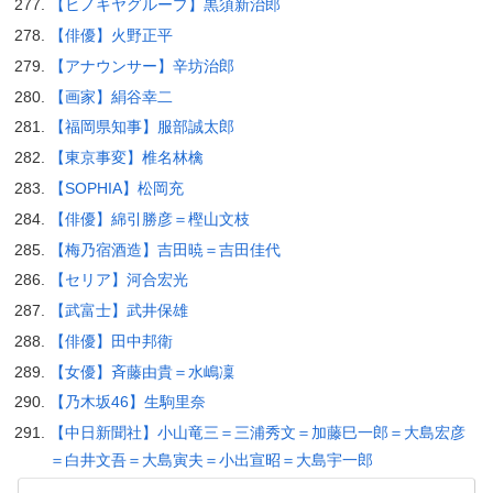
【ヒノキヤグループ】黒須新治郎
【俳優】火野正平
【アナウンサー】辛坊治郎
【画家】絹谷幸二
【福岡県知事】服部誠太郎
【東京事変】椎名林檎
【SOPHIA】松岡充
【俳優】綿引勝彦＝樫山文枝
【梅乃宿酒造】吉田暁＝吉田佳代
【セリア】河合宏光
【武富士】武井保雄
【俳優】田中邦衛
【女優】斉藤由貴＝水嶋凜
【乃木坂46】生駒里奈
【中日新聞社】小山竜三＝三浦秀文＝加藤巳一郎＝大島宏彦
＝白井文吾＝大島寅夫＝小出宣昭＝大島宇一郎