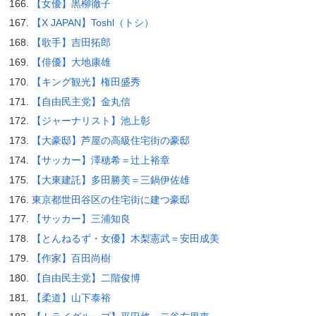
【女優】黒柳徹子
【X JAPAN】Toshl（トシ）
【歌手】吉田拓郎
【俳優】大地康雄
【キング観光】権田盛秀
【自由民主党】金丸信
【ジャーナリスト】池上彰
【大豪邸】芦屋の高級住宅街の豪邸
【サッカー】澤穂希＝辻上裕章
【大東建託】多田勝美＝三鍋伊佐雄
東京都世田谷区の住宅街に建つ豪邸
【サッカー】三浦知良
【とんねるず・女優】木梨憲武＝安田成美
【作家】百田尚樹
【自由民主党】二階俊博
【柔道】山下泰裕