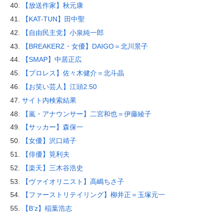
【放送作家】秋元康
【KAT-TUN】田中聖
【自由民主党】小泉純一郎
【BREAKERZ・女優】DAIGO＝北川景子
【SMAP】中居正広
【プロレス】佐々木健介＝北斗晶
【お笑い芸人】江頭2:50
サイト内検索結果
【嵐・アナウンサー】二宮和也＝伊藤綾子
【サッカー】森保一
【女優】沢口靖子
【俳優】筧利夫
【楽天】三木谷浩史
【ヴァイオリニスト】高嶋ちさ子
【ファーストリテイリング】柳井正＝玉塚元一
【B’z】稲葉浩志