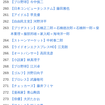
【プロ野球】今中慎二
【日本コンピュータシステム】藤田雅也
【アイドル】早見優
【自由民主党】河野洋平
【ブリヂストン】石橋正二郎＝石橋徳次郎＝石橋幹一郎＝柴
本重理＝服部邦雄＝家入昭＝海埼洋一郎
【ストーンマーケット】中村泰二郎
【ライドオンエクスプレスHD】江見朗
【オートパンサー】高田克彦
【小説家】林真理子
【プロ野球】江川卓
【ゴルフ】渋野日向子
【プロレス】武藤敬司
【チェッカーズ】藤井フミヤ
【漫画家】青山剛昌
【俳優】大沢たかお