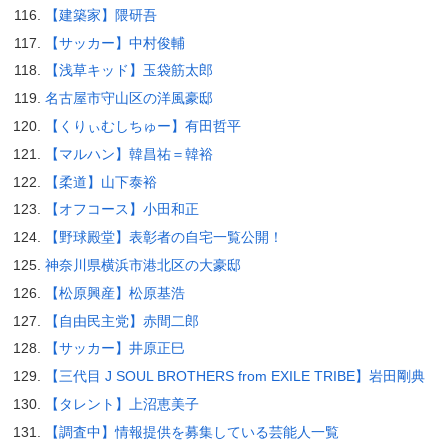
【建築家】隈研吾
【サッカー】中村俊輔
【浅草キッド】玉袋筋太郎
名古屋市守山区の洋風豪邸
【くりぃむしちゅー】有田哲平
【マルハン】韓昌祐＝韓裕
【柔道】山下泰裕
【オフコース】小田和正
【野球殿堂】表彰者の自宅一覧公開！
神奈川県横浜市港北区の大豪邸
【松原興産】松原基浩
【自由民主党】赤間二郎
【サッカー】井原正巳
【三代目 J SOUL BROTHERS from EXILE TRIBE】岩田剛典
【タレント】上沼恵美子
【調査中】情報提供を募集している芸能人一覧