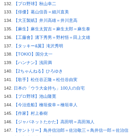
【プロ野球】秋山幸二
【俳優】葛山信吾＝細川直美
【大王製紙】井川高雄＝井川意高
【麻生】麻生太賀吉＝麻生太郎＝麻生泰
【工藤會】溝下秀男＝野村悟＝田上文雄
【タッキー&翼】滝沢秀明
【TOKIO】国分太一
【ハンナン】浅田満
【2ちゃんねる】ひろゆき
【歌手】松任谷正隆＝松任谷由実
日本の「ウラ大金持ち」100人の自宅
【プロ野球】池山隆寛
【今治造船】檜垣俊幸＝檜垣幸人
【作家】村上春樹
【ジャパネットたかた】高田明＝高田旭人
【サントリー】鳥井信治郎＝佐治敬三＝鳥井信一郎＝佐治信