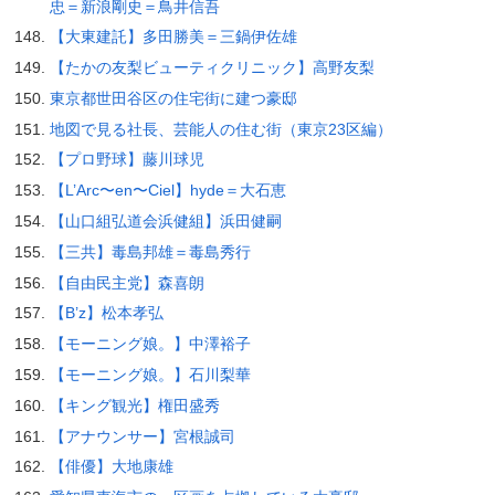
忠＝新浪剛史＝鳥井信吾
【大東建託】多田勝美＝三鍋伊佐雄
【たかの友梨ビューティクリニック】高野友梨
東京都世田谷区の住宅街に建つ豪邸
地図で見る社長、芸能人の住む街（東京23区編）
【プロ野球】藤川球児
【L’Arc〜en〜Ciel】hyde＝大石恵
【山口組弘道会浜健組】浜田健嗣
【三共】毒島邦雄＝毒島秀行
【自由民主党】森喜朗
【B’z】松本孝弘
【モーニング娘。】中澤裕子
【モーニング娘。】石川梨華
【キング観光】権田盛秀
【アナウンサー】宮根誠司
【俳優】大地康雄