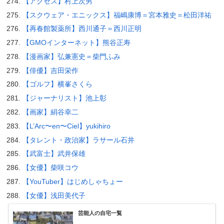
【アクセス】村上次男
【スクウェア・エニックス】福嶋康博＝宮本雅史＝松田洋祐
【再春館製薬所】西川通子＝西川正明
【GMOインターネット】熊谷正寿
【漫画家】弘兼憲史＝柴門ふみ
【俳優】吉田栄作
【ゴルフ】横峯さくら
【ジャーナリスト】池上彰
【画家】絹谷幸二
【L’Arc〜en〜Ciel】yukihiro
【タレント・政治家】ラサール石井
【武富士】武井保雄
【女優】柴咲コウ
【YouTuber】はじめしゃちょー
【女優】浅田美代子
芸能人の自宅一覧