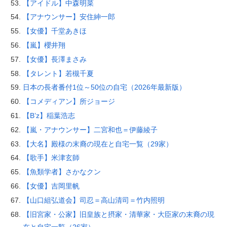
【アイドル】中森明菜
【アナウンサー】安住紳一郎
【女優】千堂あきほ
【嵐】櫻井翔
【女優】長澤まさみ
【タレント】若槻千夏
日本の長者番付1位～50位の自宅（2026年最新版）
【コメディアン】所ジョージ
【B’z】稲葉浩志
【嵐・アナウンサー】二宮和也＝伊藤綾子
【大名】殿様の末裔の現在と自宅一覧（29家）
【歌手】米津玄師
【魚類学者】さかなクン
【女優】吉岡里帆
【山口組弘道会】司忍＝高山清司＝竹内照明
【旧宮家・公家】旧皇族と摂家・清華家・大臣家の末裔の現
在と自宅一覧（26家）