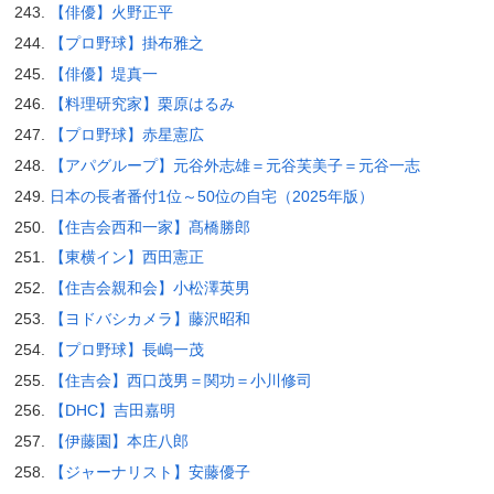
【俳優】火野正平
【プロ野球】掛布雅之
【俳優】堤真一
【料理研究家】栗原はるみ
【プロ野球】赤星憲広
【アパグループ】元谷外志雄＝元谷芙美子＝元谷一志
日本の長者番付1位～50位の自宅（2025年版）
【住吉会西和一家】髙橋勝郎
【東横イン】西田憲正
【住吉会親和会】小松澤英男
【ヨドバシカメラ】藤沢昭和
【プロ野球】長嶋一茂
【住吉会】西口茂男＝関功＝小川修司
【DHC】吉田嘉明
【伊藤園】本庄八郎
【ジャーナリスト】安藤優子