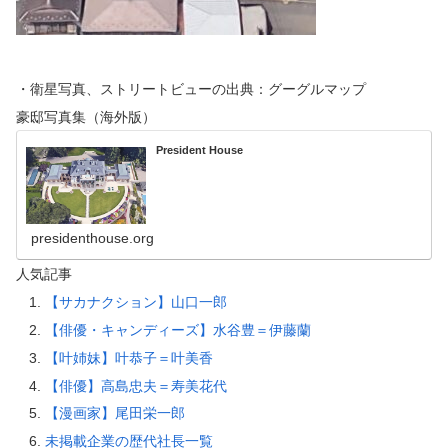
・衛星写真、ストリートビューの出典：グーグルマップ
豪邸写真集（海外版）
President House
presidenthouse.org
人気記事
【サカナクション】山口一郎
【俳優・キャンディーズ】水谷豊＝伊藤蘭
【叶姉妹】叶恭子＝叶美香
【俳優】高島忠夫＝寿美花代
【漫画家】尾田栄一郎
未掲載企業の歴代社長一覧