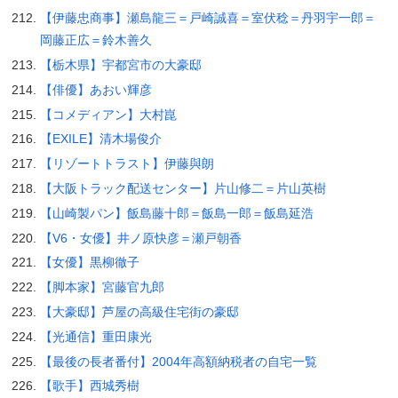
【伊藤忠商事】瀬島龍三＝戸崎誠喜＝室伏稔＝丹羽宇一郎＝
岡藤正広＝鈴木善久
【栃木県】宇都宮市の大豪邸
【俳優】あおい輝彦
【コメディアン】大村崑
【EXILE】清木場俊介
【リゾートトラスト】伊藤與朗
【大阪トラック配送センター】片山修二＝片山英樹
【山崎製パン】飯島藤十郎＝飯島一郎＝飯島延浩
【V6・女優】井ノ原快彦＝瀬戸朝香
【女優】黒柳徹子
【脚本家】宮藤官九郎
【大豪邸】芦屋の高級住宅街の豪邸
【光通信】重田康光
【最後の長者番付】2004年高額納税者の自宅一覧
【歌手】西城秀樹