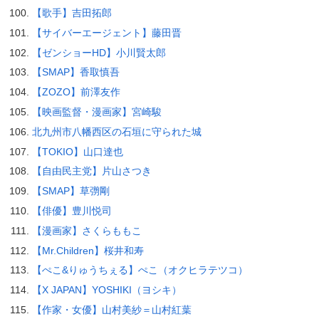
【歌手】吉田拓郎
【サイバーエージェント】藤田晋
【ゼンショーHD】小川賢太郎
【SMAP】香取慎吾
【ZOZO】前澤友作
【映画監督・漫画家】宮崎駿
北九州市八幡西区の石垣に守られた城
【TOKIO】山口達也
【自由民主党】片山さつき
【SMAP】草彅剛
【俳優】豊川悦司
【漫画家】さくらももこ
【Mr.Children】桜井和寿
【ぺこ&りゅうちぇる】ぺこ（オクヒラテツコ）
【X JAPAN】YOSHIKI（ヨシキ）
【作家・女優】山村美紗＝山村紅葉