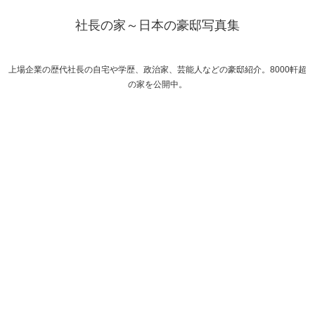
社長の家～日本の豪邸写真集
上場企業の歴代社長の自宅や学歴、政治家、芸能人などの豪邸紹介。8000軒超
の家を公開中。