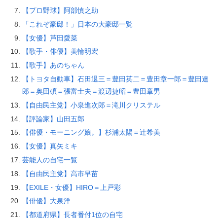
【プロ野球】阿部慎之助
「これぞ豪邸！」日本の大豪邸一覧
【女優】芦田愛菜
【歌手・俳優】美輪明宏
【歌手】あのちゃん
【トヨタ自動車】石田退三＝豊田英二＝豊田章一郎＝豊田達
郎＝奥田碩＝張富士夫＝渡辺捷昭＝豊田章男
【自由民主党】小泉進次郎＝滝川クリステル
【評論家】山田五郎
【俳優・モーニング娘。】杉浦太陽＝辻希美
【女優】真矢ミキ
芸能人の自宅一覧
【自由民主党】高市早苗
【EXILE・女優】HIRO＝上戸彩
【俳優】大泉洋
【都道府県】長者番付1位の自宅