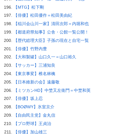
【MTG】松下剛
【俳優】松田優作＝松田美由紀
【稲川会山川一家】清田次郎＝内堀和也
【都道府県知事】公舎・公館一覧公開！
【歴代総理大臣】子孫の現在と自宅一覧
【俳優】竹野内豊
【大和製罐】山口久一＝山口裕久
【サッカー】三浦知良
【東京事変】椎名林檎
【日本維新の会】遠藤敬
【ミツカンHD】中埜又左衛門＝中埜和英
【俳優】坂上忍
【BOØWY】氷室京介
【自由民主党】金丸信
【プロ野球】王貞治
【俳優】加山雄三