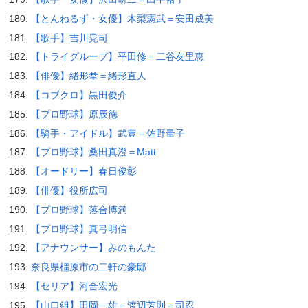
【とんねるず・女優】木梨憲武＝安田成美
【歌手】吉川晃司
【トライグループ】平田修＝二谷友里恵
【俳優】緒形拳＝緒形直人
【コブクロ】黒田俊介
【プロ野球】原辰徳
【騎手・アイドル】武豊＝佐野量子
【プロ野球】桑田真澄＝Matt
【オードリー】春日俊彰
【俳優】役所広司
【プロ野球】落合博満
【プロ野球】真弓明信
【アナウンサー】みのもんた
奈良県橿原市の二軒の豪邸
【セリア】河合宏光
【山口組】田岡一雄＝渡辺芳則＝司忍