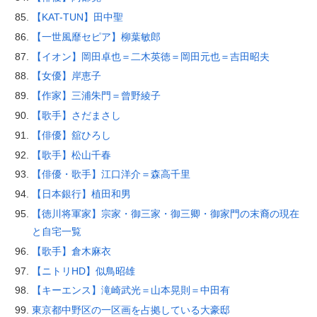
【KAT-TUN】田中聖
【一世風靡セピア】柳葉敏郎
【イオン】岡田卓也＝二木英徳＝岡田元也＝吉田昭夫
【女優】岸恵子
【作家】三浦朱門＝曾野綾子
【歌手】さだまさし
【俳優】舘ひろし
【歌手】松山千春
【俳優・歌手】江口洋介＝森高千里
【日本銀行】植田和男
【徳川将軍家】宗家・御三家・御三卿・御家門の末裔の現在
と自宅一覧
【歌手】倉木麻衣
【ニトリHD】似鳥昭雄
【キーエンス】滝崎武光＝山本晃則＝中田有
東京都中野区の一区画を占拠している大豪邸