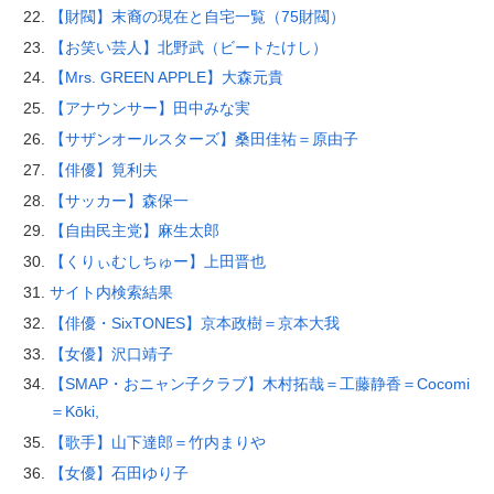
【財閥】末裔の現在と自宅一覧（75財閥）
【お笑い芸人】北野武（ビートたけし）
【Mrs. GREEN APPLE】大森元貴
【アナウンサー】田中みな実
【サザンオールスターズ】桑田佳祐＝原由子
【俳優】筧利夫
【サッカー】森保一
【自由民主党】麻生太郎
【くりぃむしちゅー】上田晋也
サイト内検索結果
【俳優・SixTONES】京本政樹＝京本大我
【女優】沢口靖子
【SMAP・おニャン子クラブ】木村拓哉＝工藤静香＝Cocomi
＝Kōki,
【歌手】山下達郎＝竹内まりや
【女優】石田ゆり子