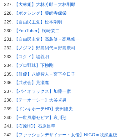
【大林組】大林芳郎＝大林剛郎
【ボクシング】薬師寺保栄
【自由民主党】松本剛明
【YouTuber】桐崎栄二
【自由民主党】高鳥修＝高鳥修一
【ノジマ】野島絹代＝野島廣司
【コクド】堤義明
【プロ野球】下柳剛
【俳優】八嶋智人＝宮下今日子
【共政会】荒瀬進
【パイオラックス】加藤一彦
【テーオーシー】大谷卓男
【ドンキホーテHD】安田隆夫
【一世風靡セピア】哀川翔
【石原HD】石原昌幸
【ファッションデザイナー・女優】NIGO＝牧瀬里穂