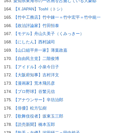
愛知県東海市の一区画を占拠している大豪邸
【X JAPAN】Toshl（トシ）
【竹中工務店】竹中錬一＝竹中宏平＝竹中統一
【政治評論家】竹田恒泰
【モデル】舟山久美子（くみっきー）
【にしたん】西村誠司
【山口組平井一家】薄葉政嘉
【自由民主党】二階俊博
【アイドル】小泉今日子
【大阪府知事】吉村洋文
【漫画家】荒木飛呂彦
【プロ野球】谷繁元信
【アナウンサー】辛坊治郎
【俳優】松方弘樹
【歌舞伎役者】坂東玉三郎
【読売新聞】橋本五郎
【歌手・女優】沢田研二＝田中裕子