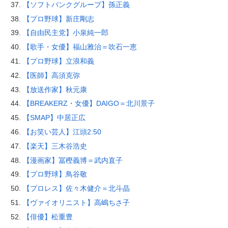
【ソフトバンクグループ】孫正義
【プロ野球】新庄剛志
【自由民主党】小泉純一郎
【歌手・女優】福山雅治＝吹石一恵
【プロ野球】立浪和義
【医師】高須克弥
【放送作家】秋元康
【BREAKERZ・女優】DAIGO＝北川景子
【SMAP】中居正広
【お笑い芸人】江頭2:50
【楽天】三木谷浩史
【漫画家】冨樫義博＝武内直子
【プロ野球】鳥谷敬
【プロレス】佐々木健介＝北斗晶
【ヴァイオリニスト】高嶋ちさ子
【俳優】松重豊