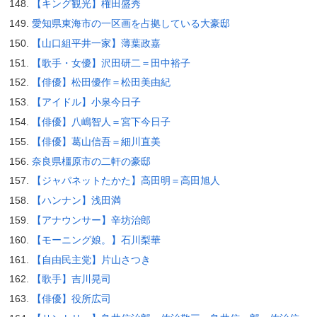
【キング観光】権田盛秀
愛知県東海市の一区画を占拠している大豪邸
【山口組平井一家】薄葉政嘉
【歌手・女優】沢田研二＝田中裕子
【俳優】松田優作＝松田美由紀
【アイドル】小泉今日子
【俳優】八嶋智人＝宮下今日子
【俳優】葛山信吾＝細川直美
奈良県橿原市の二軒の豪邸
【ジャパネットたかた】高田明＝高田旭人
【ハンナン】浅田満
【アナウンサー】辛坊治郎
【モーニング娘。】石川梨華
【自由民主党】片山さつき
【歌手】吉川晃司
【俳優】役所広司