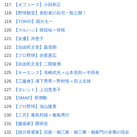
【オフコース】小田和正
【野球殿堂】表彰者の自宅一覧公開！
【TOKIO】国分太一
【マルハン】韓昌祐＝韓裕
【女優】岸恵子
【自由民主党】森喜朗
【プロ野球】赤星憲広
【自由民主党】二階俊博
【キーエンス】滝崎武光＝山本晃則＝中田有
【工藤會】溝下秀男＝野村悟＝田上文雄
【タレント】上沼恵美子
【SMAP】草彅剛
【プロ野球】池山隆寛
【三共】毒島邦雄＝毒島秀行
【建築家】隈研吾
【徳川将軍家】宗家・御三家・御三卿・御家門の末裔の現在