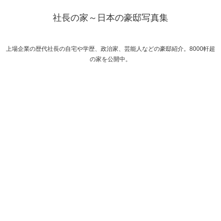
社長の家～日本の豪邸写真集
上場企業の歴代社長の自宅や学歴、政治家、芸能人などの豪邸紹介。8000軒超
の家を公開中。