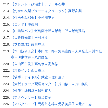
【タレント・政治家】ラサール石井
【たかの友梨ビューティクリニック】高野友梨
【住吉会親和会】小松澤英男
【コクド】堤義明
【山崎製パン】飯島藤十郎＝飯島一郎＝飯島延浩
【大阪府知事】吉村洋文
【プロ野球】藤川球児
【本田技研工業】本田宗一郎＝河島喜好＝久米是志＝川本信
彦＝伊東孝紳＝八郷隆弘
【自由民主党】高鳥修＝高鳥修一
【東横イン】西田憲正
【騎手・アイドル】武豊＝佐野量子
【大阪トラック配送センター】片山修二＝片山英樹
【俳優】緒形拳＝緒形直人
【アナウンサー】膳場貴子
【アパグループ】元谷外志雄＝元谷芙美子＝元谷一志