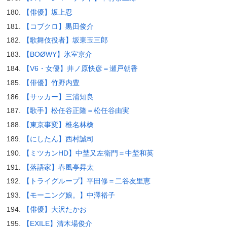
【俳優】坂上忍
【コブクロ】黒田俊介
【歌舞伎役者】坂東玉三郎
【BOØWY】氷室京介
【V6・女優】井ノ原快彦＝瀬戸朝香
【俳優】竹野内豊
【サッカー】三浦知良
【歌手】松任谷正隆＝松任谷由実
【東京事変】椎名林檎
【にしたん】西村誠司
【ミツカンHD】中埜又左衛門＝中埜和英
【落語家】春風亭昇太
【トライグループ】平田修＝二谷友里恵
【モーニング娘。】中澤裕子
【俳優】大沢たかお
【EXILE】清木場俊介