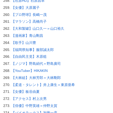
【石原HD】石原昌幸
【女優】大原麗子
【プロ野球】長嶋一茂
【マラソン】高橋尚子
【大和製罐】山口久一＝山口裕久
【漫画家】青山剛昌
【歌手】山川豊
【福岡県知事】服部誠太郎
【自由民主党】木原稔
【ノジマ】野島絹代＝野島廣司
【YouTuber】HIKAKIN
【大林組】大林芳郎＝大林剛郎
【柔道・タレント】井上康生＝東原亜希
【女優】板谷由夏
【アクセス】村上次男
【俳優】中野英雄＝仲野太賀
【パイオラックス】加藤一彦