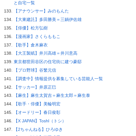
と自宅一覧
【アナウンサー】みのもんた
【大東建託】多田勝美＝三鍋伊佐雄
【俳優】松方弘樹
【漫画家】さくらももこ
【歌手】倉木麻衣
【大王製紙】井川高雄＝井川意高
東京都世田谷区の住宅街に建つ豪邸
【プロ野球】谷繁元信
【調査中】情報提供を募集している芸能人一覧
【サッカー】井原正巳
【麻生】麻生太賀吉＝麻生太郎＝麻生泰
【歌手・俳優】美輪明宏
【オードリー】春日俊彰
【X JAPAN】Toshl（トシ）
【2ちゃんねる】ひろゆき