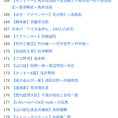
【サントリー】鳥井信治郎＝佐治敬三＝鳥井信一郎＝佐治信
忠＝新浪剛史＝鳥井信吾
【ゆず・アナウンサー】北川悠仁＝高島彩
【脚本家】宮藤官九郎
日本の「ウラ大金持ち」100人の自宅
【アナウンサー】宮根誠司
【竹中工務店】竹中錬一＝竹中宏平＝竹中統一
【自由民主党】松本剛明
【プロ野球】張本勲
【山口組】田岡一雄＝渡辺芳則＝司忍
【タッキー&翼】滝沢秀明
【稲川会山川一家】清田次郎＝内堀和也
【漫画家】荒木飛呂彦
【歴代総理大臣】子孫の現在と自宅一覧
【L’Arc〜en〜Ciel】hyde＝大石恵
【山口組弘道会浜健組】浜田健嗣
【ストーンマーケット】中村泰二郎