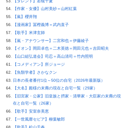
【タレント】若槻千夏
【作家・女優】山村美紗＝山村紅葉
【嵐】櫻井翔
【漫画家】冨樫義博＝武内直子
【歌手】米津玄師
【嵐・アナウンサー】二宮和也＝伊藤綾子
【イオン】岡田卓也＝二木英徳＝岡田元也＝吉田昭夫
【山口組弘道会】司忍＝高山清司＝竹内照明
【コメディアン】所ジョージ
【魚類学者】さかなクン
日本の長者番付1位～50位の自宅（2026年最新版）
【大名】殿様の末裔の現在と自宅一覧（29家）
【旧宮家・公家】旧皇族と摂家・清華家・大臣家の末裔の現
在と自宅一覧（26家）
【歌手】安室奈美恵
【一世風靡セピア】柳葉敏郎
【歌手】松山千春