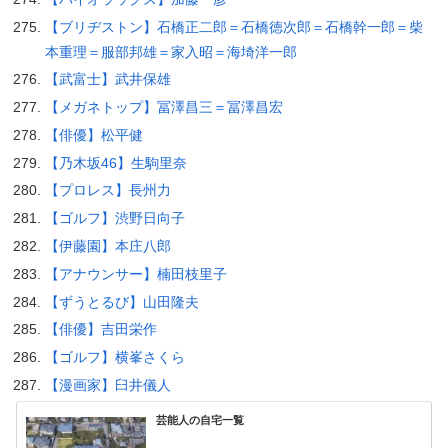
【ブリヂストン】石橋正二郎＝石橋徳次郎＝石橋幹一郎＝柴
本重理＝服部邦雄＝家入昭＝海埼洋一郎
【武富士】武井保雄
【メガネトップ】冨澤昌三＝冨澤昌宏
【俳優】松平健
【乃木坂46】生駒里奈
【プロレス】長州力
【ゴルフ】渋野日向子
【伊藤園】本庄八郎
【アナウンサー】楠田枝里子
【ずうとるび】山田隆夫
【俳優】吉田栄作
【ゴルフ】横峯さくら
【漫画家】臼井儀人
芸能人の自宅一覧