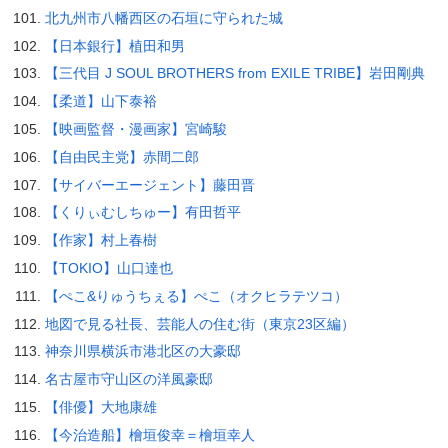
北九州市八幡西区の石垣に守られた城
【日本銀行】植田和男
【三代目 J SOUL BROTHERS from EXILE TRIBE】岩田剛典
【柔道】山下泰裕
【映画監督・漫画家】宮崎駿
【自由民主党】赤間二郎
【サイバーエージェント】藤田晋
【くりぃむしちゅー】有田哲平
【作家】村上春樹
【TOKIO】山口達也
【ぺこ&りゅうちぇる】ぺこ（オクヒラテツコ）
地図で見る社長、芸能人の住む街（東京23区編）
神奈川県横浜市港北区の大豪邸
名古屋市守山区の洋風豪邸
【俳優】大地康雄
【今治造船】檜垣俊幸＝檜垣幸人