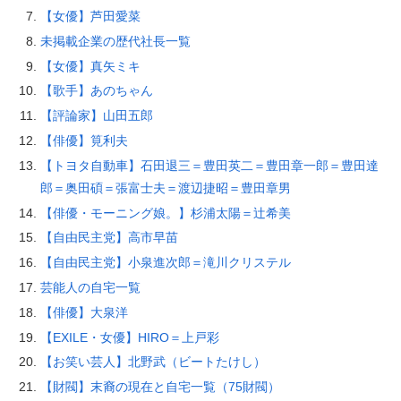
【女優】芦田愛菜
未掲載企業の歴代社長一覧
【女優】真矢ミキ
【歌手】あのちゃん
【評論家】山田五郎
【俳優】筧利夫
【トヨタ自動車】石田退三＝豊田英二＝豊田章一郎＝豊田達
郎＝奥田碩＝張富士夫＝渡辺捷昭＝豊田章男
【俳優・モーニング娘。】杉浦太陽＝辻希美
【自由民主党】高市早苗
【自由民主党】小泉進次郎＝滝川クリステル
芸能人の自宅一覧
【俳優】大泉洋
【EXILE・女優】HIRO＝上戸彩
【お笑い芸人】北野武（ビートたけし）
【財閥】末裔の現在と自宅一覧（75財閥）