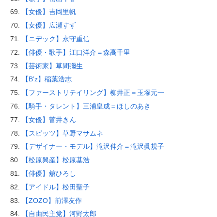
【女優】吉岡里帆
【女優】広瀬すず
【ニデック】永守重信
【俳優・歌手】江口洋介＝森高千里
【芸術家】草間彌生
【B’z】稲葉浩志
【ファーストリテイリング】柳井正＝玉塚元一
【騎手・タレント】三浦皇成＝ほしのあき
【女優】菅井きん
【スピッツ】草野マサムネ
【デザイナー・モデル】滝沢伸介＝滝沢眞規子
【松原興産】松原基浩
【俳優】舘ひろし
【アイドル】松田聖子
【ZOZO】前澤友作
【自由民主党】河野太郎