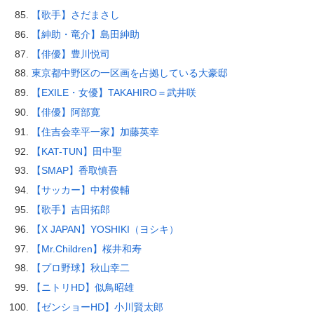
【歌手】さだまさし
【紳助・竜介】島田紳助
【俳優】豊川悦司
東京都中野区の一区画を占拠している大豪邸
【EXILE・女優】TAKAHIRO＝武井咲
【俳優】阿部寛
【住吉会幸平一家】加藤英幸
【KAT-TUN】田中聖
【SMAP】香取慎吾
【サッカー】中村俊輔
【歌手】吉田拓郎
【X JAPAN】YOSHIKI（ヨシキ）
【Mr.Children】桜井和寿
【プロ野球】秋山幸二
【ニトリHD】似鳥昭雄
【ゼンショーHD】小川賢太郎