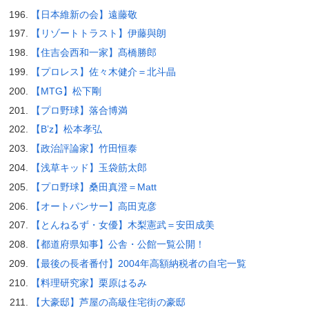
【日本維新の会】遠藤敬
【リゾートトラスト】伊藤與朗
【住吉会西和一家】髙橋勝郎
【プロレス】佐々木健介＝北斗晶
【MTG】松下剛
【プロ野球】落合博満
【B’z】松本孝弘
【政治評論家】竹田恒泰
【浅草キッド】玉袋筋太郎
【プロ野球】桑田真澄＝Matt
【オートパンサー】高田克彦
【とんねるず・女優】木梨憲武＝安田成美
【都道府県知事】公舎・公館一覧公開！
【最後の長者番付】2004年高額納税者の自宅一覧
【料理研究家】栗原はるみ
【大豪邸】芦屋の高級住宅街の豪邸