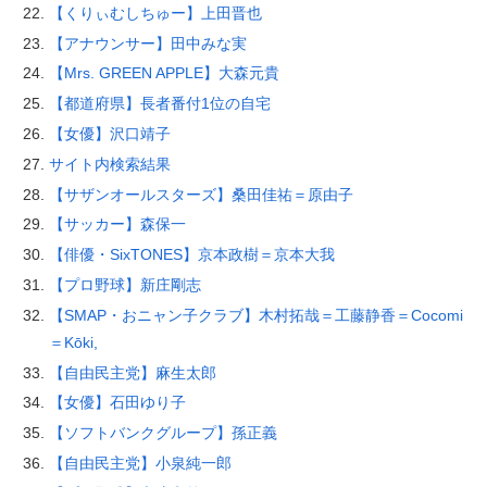
【くりぃむしちゅー】上田晋也
【アナウンサー】田中みな実
【Mrs. GREEN APPLE】大森元貴
【都道府県】長者番付1位の自宅
【女優】沢口靖子
サイト内検索結果
【サザンオールスターズ】桑田佳祐＝原由子
【サッカー】森保一
【俳優・SixTONES】京本政樹＝京本大我
【プロ野球】新庄剛志
【SMAP・おニャン子クラブ】木村拓哉＝工藤静香＝Cocomi
＝Kōki,
【自由民主党】麻生太郎
【女優】石田ゆり子
【ソフトバンクグループ】孫正義
【自由民主党】小泉純一郎