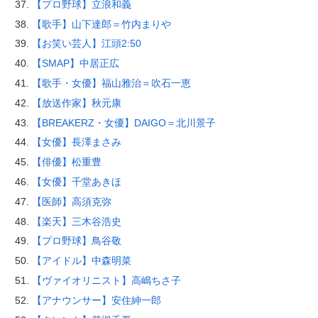
【プロ野球】立浪和義
【歌手】山下達郎＝竹内まりや
【お笑い芸人】江頭2:50
【SMAP】中居正広
【歌手・女優】福山雅治＝吹石一恵
【放送作家】秋元康
【BREAKERZ・女優】DAIGO＝北川景子
【女優】長澤まさみ
【俳優】松重豊
【女優】千堂あきほ
【医師】高須克弥
【楽天】三木谷浩史
【プロ野球】鳥谷敬
【アイドル】中森明菜
【ヴァイオリニスト】高嶋ちさ子
【アナウンサー】安住紳一郎