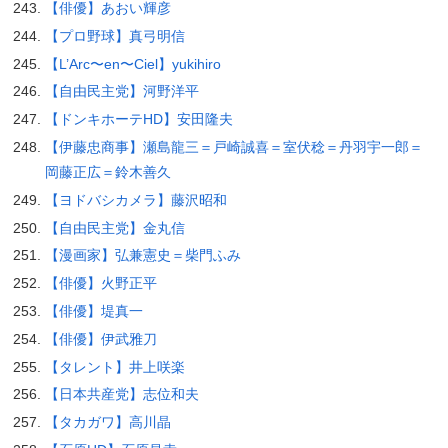
【俳優】あおい輝彦
【プロ野球】真弓明信
【L’Arc〜en〜Ciel】yukihiro
【自由民主党】河野洋平
【ドンキホーテHD】安田隆夫
【伊藤忠商事】瀬島龍三＝戸崎誠喜＝室伏稔＝丹羽宇一郎＝
岡藤正広＝鈴木善久
【ヨドバシカメラ】藤沢昭和
【自由民主党】金丸信
【漫画家】弘兼憲史＝柴門ふみ
【俳優】火野正平
【俳優】堤真一
【俳優】伊武雅刀
【タレント】井上咲楽
【日本共産党】志位和夫
【タカガワ】高川晶