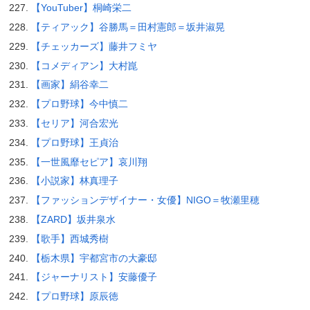
【YouTuber】桐崎栄二
【ティアック】谷勝馬＝田村憲郎＝坂井淑晃
【チェッカーズ】藤井フミヤ
【コメディアン】大村崑
【画家】絹谷幸二
【プロ野球】今中慎二
【セリア】河合宏光
【プロ野球】王貞治
【一世風靡セピア】哀川翔
【小説家】林真理子
【ファッションデザイナー・女優】NIGO＝牧瀬里穂
【ZARD】坂井泉水
【歌手】西城秀樹
【栃木県】宇都宮市の大豪邸
【ジャーナリスト】安藤優子
【プロ野球】原辰徳