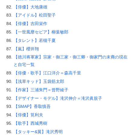
【俳優】大地康雄
【アイドル】松田聖子
【俳優】吉田栄作
【一世風靡セピア】柳葉敏郎
【タレント】若槻千夏
【嵐】櫻井翔
【徳川将軍家】宗家・御三家・御三卿・御家門の末裔の現在
と自宅一覧
【俳優・歌手】江口洋介＝森高千里
【浅草キッド】玉袋筋太郎
【作家】三浦朱門＝曾野綾子
【デザイナー・モデル】滝沢伸介＝滝沢眞規子
【SMAP】香取慎吾
【俳優】筧利夫
【歌手】西城秀樹
【タッキー&翼】滝沢秀明