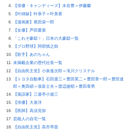
【俳優・キャンディーズ】水谷豊＝伊藤蘭
【叶姉妹】叶恭子＝叶美香
【漫画家】尾田栄一郎
【女優】芦田愛菜
「これぞ豪邸！」日本の大豪邸一覧
【プロ野球】阿部慎之助
【歌手】あのちゃん
未掲載企業の歴代社長一覧
【自由民主党】小泉進次郎＝滝川クリステル
【トヨタ自動車】石田退三＝豊田英二＝豊田章一郎＝豊田達
郎＝奥田碩＝張富士夫＝渡辺捷昭＝豊田章男
【落語家】三遊亭小遊三
【俳優】大泉洋
【医師】高須克弥
芸能人の自宅一覧
【自由民主党】高市早苗