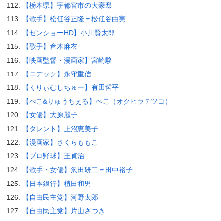
【栃木県】宇都宮市の大豪邸
【歌手】松任谷正隆＝松任谷由実
【ゼンショーHD】小川賢太郎
【歌手】倉木麻衣
【映画監督・漫画家】宮崎駿
【ニデック】永守重信
【くりぃむしちゅー】有田哲平
【ぺこ&りゅうちぇる】ぺこ（オクヒラテツコ）
【女優】大原麗子
【タレント】上沼恵美子
【漫画家】さくらももこ
【プロ野球】王貞治
【歌手・女優】沢田研二＝田中裕子
【日本銀行】植田和男
【自由民主党】河野太郎
【自由民主党】片山さつき