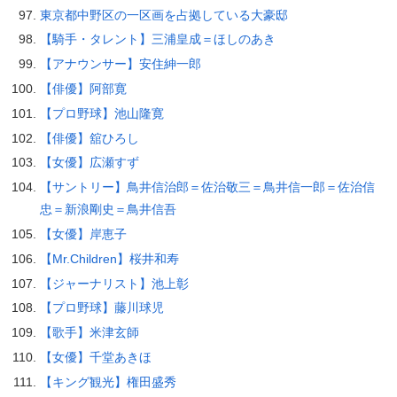
東京都中野区の一区画を占拠している大豪邸
【騎手・タレント】三浦皇成＝ほしのあき
【アナウンサー】安住紳一郎
【俳優】阿部寛
【プロ野球】池山隆寛
【俳優】舘ひろし
【女優】広瀬すず
【サントリー】鳥井信治郎＝佐治敬三＝鳥井信一郎＝佐治信
忠＝新浪剛史＝鳥井信吾
【女優】岸恵子
【Mr.Children】桜井和寿
【ジャーナリスト】池上彰
【プロ野球】藤川球児
【歌手】米津玄師
【女優】千堂あきほ
【キング観光】権田盛秀