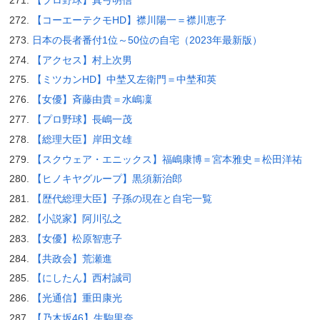
【プロ野球】真弓明信
【コーエーテクモHD】襟川陽一＝襟川恵子
日本の長者番付1位～50位の自宅（2023年最新版）
【アクセス】村上次男
【ミツカンHD】中埜又左衛門＝中埜和英
【女優】斉藤由貴＝水嶋凜
【プロ野球】長嶋一茂
【総理大臣】岸田文雄
【スクウェア・エニックス】福嶋康博＝宮本雅史＝松田洋祐
【ヒノキヤグループ】黒須新治郎
【歴代総理大臣】子孫の現在と自宅一覧
【小説家】阿川弘之
【女優】松原智恵子
【共政会】荒瀬進
【にしたん】西村誠司
【光通信】重田康光
【乃木坂46】生駒里奈