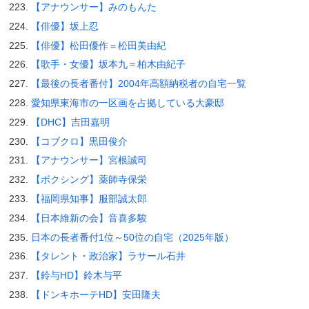
【アナウンサー】みのもんた
【俳優】坂上忍
【俳優】松田優作＝松田美由紀
【歌手・女優】坂本九＝柏木由紀子
【最後の長者番付】2004年高額納税者の自宅一覧
愛知県東海市の一区画を占拠している大豪邸
【DHC】吉田嘉明
【コブクロ】黒田俊介
【アナウンサー】宮根誠司
【ボクシング】薬師寺保栄
【福岡県知事】服部誠太郎
【日本維新の会】音喜多駿
日本の長者番付1位～50位の自宅（2025年版）
【タレント・政治家】ラサール石井
【鈴与HD】鈴木与平
【ドンキホーテHD】安田隆夫