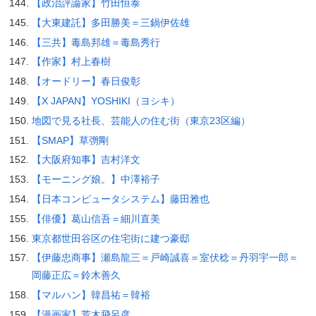
【政治評論家】竹田恒泰
【大東建託】多田勝美＝三鍋伊佐雄
【三共】毒島邦雄＝毒島秀行
【作家】村上春樹
【オードリー】春日俊彰
【X JAPAN】YOSHIKI（ヨシキ）
地図で見る社長、芸能人の住む街（東京23区編）
【SMAP】草彅剛
【大阪府知事】吉村洋文
【モーニング娘。】中澤裕子
【日本コンピュータシステム】藤田雅也
【俳優】葛山信吾＝細川直美
東京都世田谷区の住宅街に建つ豪邸
【伊藤忠商事】瀬島龍三＝戸崎誠喜＝室伏稔＝丹羽宇一郎＝
岡藤正広＝鈴木善久
【マルハン】韓昌祐＝韓裕
【漫画家】荒木飛呂彦