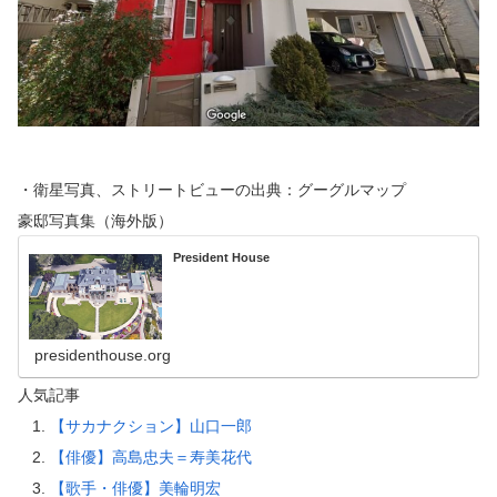
・衛星写真、ストリートビューの出典：グーグルマップ
豪邸写真集（海外版）
President House
presidenthouse.org
人気記事
【サカナクション】山口一郎
【俳優】高島忠夫＝寿美花代
【歌手・俳優】美輪明宏