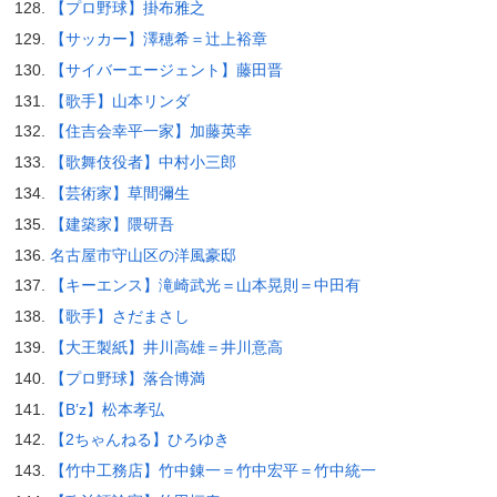
【プロ野球】掛布雅之
【サッカー】澤穂希＝辻上裕章
【サイバーエージェント】藤田晋
【歌手】山本リンダ
【住吉会幸平一家】加藤英幸
【歌舞伎役者】中村小三郎
【芸術家】草間彌生
【建築家】隈研吾
名古屋市守山区の洋風豪邸
【キーエンス】滝崎武光＝山本晃則＝中田有
【歌手】さだまさし
【大王製紙】井川高雄＝井川意高
【プロ野球】落合博満
【B’z】松本孝弘
【2ちゃんねる】ひろゆき
【竹中工務店】竹中錬一＝竹中宏平＝竹中統一