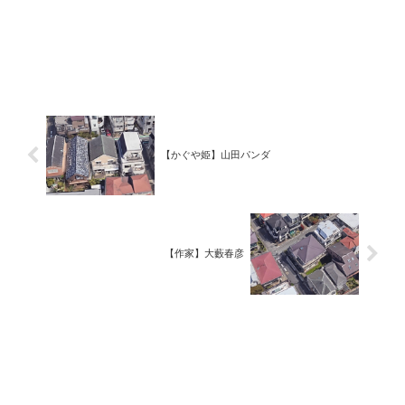
【かぐや姫】山田パンダ
【作家】大藪春彦