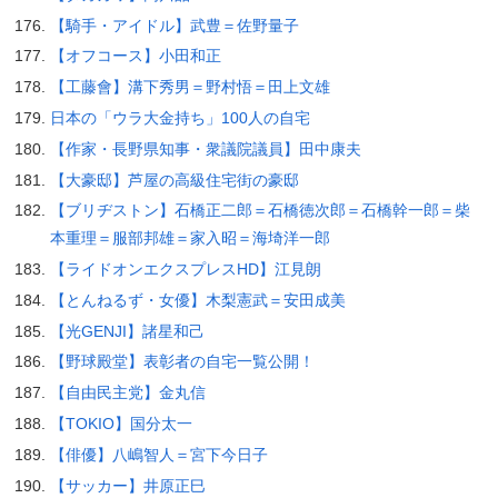
【騎手・アイドル】武豊＝佐野量子
【オフコース】小田和正
【工藤會】溝下秀男＝野村悟＝田上文雄
日本の「ウラ大金持ち」100人の自宅
【作家・長野県知事・衆議院議員】田中康夫
【大豪邸】芦屋の高級住宅街の豪邸
【ブリヂストン】石橋正二郎＝石橋徳次郎＝石橋幹一郎＝柴
本重理＝服部邦雄＝家入昭＝海埼洋一郎
【ライドオンエクスプレスHD】江見朗
【とんねるず・女優】木梨憲武＝安田成美
【光GENJI】諸星和己
【野球殿堂】表彰者の自宅一覧公開！
【自由民主党】金丸信
【TOKIO】国分太一
【俳優】八嶋智人＝宮下今日子
【サッカー】井原正巳