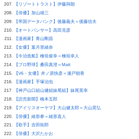
【リゾートトラスト】伊藤與朗
【俳優】加山雄三
【帝国データバンク】後藤義夫＝後藤信夫
【オートパンサー】高田克彦
【漫画家】青山剛昌
【女優】葉月里緒奈
【今治造船】檜垣俊幸＝檜垣幸人
【プロ野球】桑田真澄＝Matt
【V6・女優】井ノ原快彦＝瀬戸朝香
【漫画家】手塚治虫
【神戸山口組山健組妹尾組】妹尾英幸
【読売新聞】橋本五郎
【アイリスオーヤマ】大山健太郎＝大山晃弘
【俳優】緒形拳＝緒形直人
【歌手】吉田拓郎
【俳優】大沢たかお