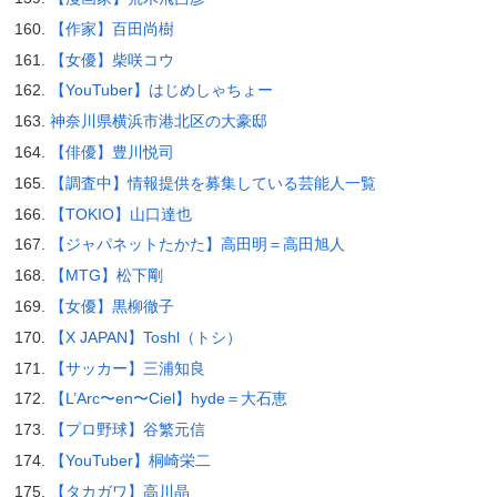
【作家】百田尚樹
【女優】柴咲コウ
【YouTuber】はじめしゃちょー
神奈川県横浜市港北区の大豪邸
【俳優】豊川悦司
【調査中】情報提供を募集している芸能人一覧
【TOKIO】山口達也
【ジャパネットたかた】高田明＝高田旭人
【MTG】松下剛
【女優】黒柳徹子
【X JAPAN】Toshl（トシ）
【サッカー】三浦知良
【L’Arc〜en〜Ciel】hyde＝大石恵
【プロ野球】谷繁元信
【YouTuber】桐崎栄二
【タカガワ】高川晶