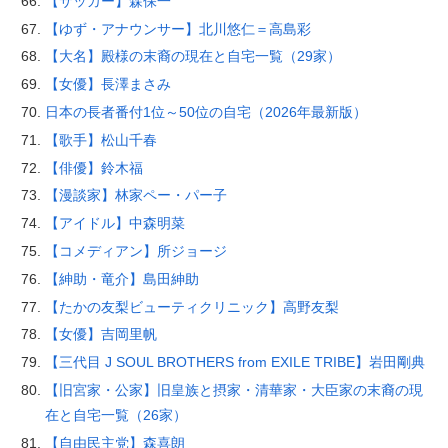
【サッカー】森保一
【ゆず・アナウンサー】北川悠仁＝高島彩
【大名】殿様の末裔の現在と自宅一覧（29家）
【女優】長澤まさみ
日本の長者番付1位～50位の自宅（2026年最新版）
【歌手】松山千春
【俳優】鈴木福
【漫談家】林家ペー・パー子
【アイドル】中森明菜
【コメディアン】所ジョージ
【紳助・竜介】島田紳助
【たかの友梨ビューティクリニック】高野友梨
【女優】吉岡里帆
【三代目 J SOUL BROTHERS from EXILE TRIBE】岩田剛典
【旧宮家・公家】旧皇族と摂家・清華家・大臣家の末裔の現
在と自宅一覧（26家）
【自由民主党】森喜朗