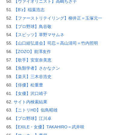
【ヴァイオリニスト】高嶋ちさ子
【B’z】稲葉浩志
【ファーストリテイリング】柳井正＝玉塚元一
【プロ野球】鳥谷敬
【スピッツ】草野マサムネ
【山口組弘道会】司忍＝高山清司＝竹内照明
【ZOZO】前澤友作
【歌手】安室奈美恵
【魚類学者】さかなクン
【楽天】三木谷浩史
【俳優】松重豊
【女優】沢口靖子
サイト内検索結果
【ニトリHD】似鳥昭雄
【プロ野球】江川卓
【EXILE・女優】TAKAHIRO＝武井咲