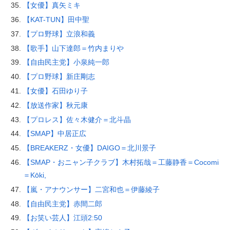
【女優】真矢ミキ
【KAT-TUN】田中聖
【プロ野球】立浪和義
【歌手】山下達郎＝竹内まりや
【自由民主党】小泉純一郎
【プロ野球】新庄剛志
【女優】石田ゆり子
【放送作家】秋元康
【プロレス】佐々木健介＝北斗晶
【SMAP】中居正広
【BREAKERZ・女優】DAIGO＝北川景子
【SMAP・おニャン子クラブ】木村拓哉＝工藤静香＝Cocomi
＝Kōki,
【嵐・アナウンサー】二宮和也＝伊藤綾子
【自由民主党】赤間二郎
【お笑い芸人】江頭2:50