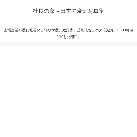
社長の家～日本の豪邸写真集
上場企業の歴代社長の自宅や学歴、政治家、芸能人などの豪邸紹介。8000軒超
の家を公開中。