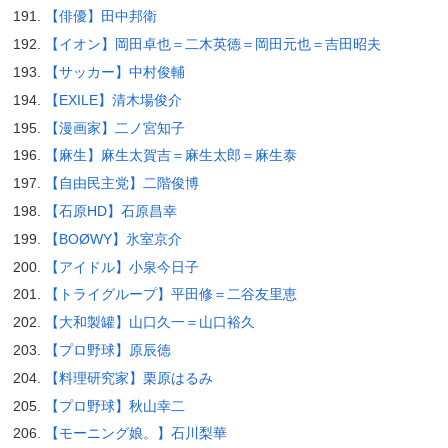
【俳優】田中邦衛
【イオン】岡田卓也＝二木英徳＝岡田元也＝吉田昭夫
【サッカー】中村俊輔
【EXILE】清木場俊介
【漫画家】二ノ宮知子
【麻生】麻生太賀吉＝麻生太郎＝麻生泰
【自由民主党】二階俊博
【石原HD】石原昌幸
【BOØWY】氷室京介
【アイドル】小泉今日子
【トライグループ】平田修＝二谷友里恵
【大和製罐】山口久一＝山口裕久
【プロ野球】原辰徳
【料理研究家】栗原はるみ
【プロ野球】秋山幸二
【モーニング娘。】石川梨華