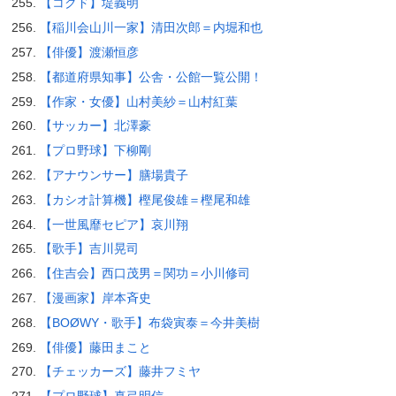
【コクド】堤義明
【稲川会山川一家】清田次郎＝内堀和也
【俳優】渡瀬恒彦
【都道府県知事】公舎・公館一覧公開！
【作家・女優】山村美紗＝山村紅葉
【サッカー】北澤豪
【プロ野球】下柳剛
【アナウンサー】膳場貴子
【カシオ計算機】樫尾俊雄＝樫尾和雄
【一世風靡セピア】哀川翔
【歌手】吉川晃司
【住吉会】西口茂男＝関功＝小川修司
【漫画家】岸本斉史
【BOØWY・歌手】布袋寅泰＝今井美樹
【俳優】藤田まこと
【チェッカーズ】藤井フミヤ