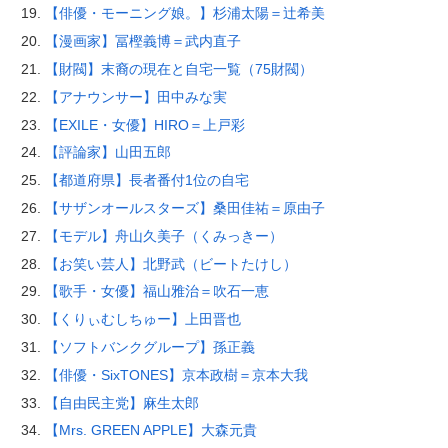
【俳優・モーニング娘。】杉浦太陽＝辻希美
【漫画家】冨樫義博＝武内直子
【財閥】末裔の現在と自宅一覧（75財閥）
【アナウンサー】田中みな実
【EXILE・女優】HIRO＝上戸彩
【評論家】山田五郎
【都道府県】長者番付1位の自宅
【サザンオールスターズ】桑田佳祐＝原由子
【モデル】舟山久美子（くみっきー）
【お笑い芸人】北野武（ビートたけし）
【歌手・女優】福山雅治＝吹石一恵
【くりぃむしちゅー】上田晋也
【ソフトバンクグループ】孫正義
【俳優・SixTONES】京本政樹＝京本大我
【自由民主党】麻生太郎
【Mrs. GREEN APPLE】大森元貴