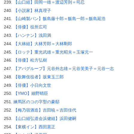
【山口組】田岡一雄＝渡辺芳則＝司忍
【小説家】林真理子
【山崎製パン】飯島藤十郎＝飯島一郎＝飯島延浩
【俳優】役所広司
【ハンナン】浅田満
【大林組】大林芳郎＝大林剛郎
【ロッテ】重光武雄＝重光昭夫＝玉塚元一
【俳優】松方弘樹
【アパグループ】元谷外志雄＝元谷芙美子＝元谷一志
【歌舞伎役者】坂東玉三郎
【俳優】小日向文世
【YMO】細野晴臣
練馬区のコの字型の豪邸
【梅乃宿酒造】吉田暁＝吉田佳代
【山口組弘道会浜健組】浜田健嗣
【東横イン】西田憲正