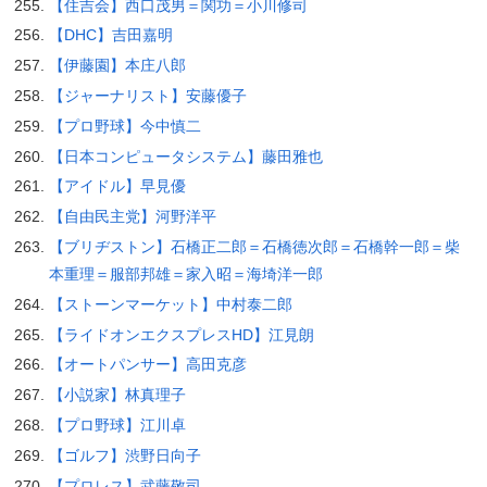
【住吉会】西口茂男＝関功＝小川修司
【DHC】吉田嘉明
【伊藤園】本庄八郎
【ジャーナリスト】安藤優子
【プロ野球】今中慎二
【日本コンピュータシステム】藤田雅也
【アイドル】早見優
【自由民主党】河野洋平
【ブリヂストン】石橋正二郎＝石橋徳次郎＝石橋幹一郎＝柴
本重理＝服部邦雄＝家入昭＝海埼洋一郎
【ストーンマーケット】中村泰二郎
【ライドオンエクスプレスHD】江見朗
【オートパンサー】高田克彦
【小説家】林真理子
【プロ野球】江川卓
【ゴルフ】渋野日向子
【プロレス】武藤敬司