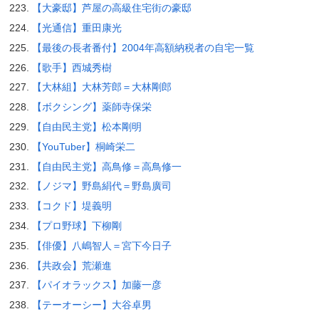
【大豪邸】芦屋の高級住宅街の豪邸
【光通信】重田康光
【最後の長者番付】2004年高額納税者の自宅一覧
【歌手】西城秀樹
【大林組】大林芳郎＝大林剛郎
【ボクシング】薬師寺保栄
【自由民主党】松本剛明
【YouTuber】桐崎栄二
【自由民主党】高鳥修＝高鳥修一
【ノジマ】野島絹代＝野島廣司
【コクド】堤義明
【プロ野球】下柳剛
【俳優】八嶋智人＝宮下今日子
【共政会】荒瀬進
【パイオラックス】加藤一彦
【テーオーシー】大谷卓男