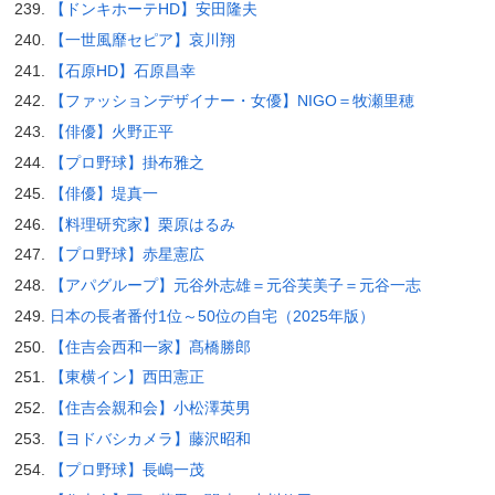
【ドンキホーテHD】安田隆夫
【一世風靡セピア】哀川翔
【石原HD】石原昌幸
【ファッションデザイナー・女優】NIGO＝牧瀬里穂
【俳優】火野正平
【プロ野球】掛布雅之
【俳優】堤真一
【料理研究家】栗原はるみ
【プロ野球】赤星憲広
【アパグループ】元谷外志雄＝元谷芙美子＝元谷一志
日本の長者番付1位～50位の自宅（2025年版）
【住吉会西和一家】髙橋勝郎
【東横イン】西田憲正
【住吉会親和会】小松澤英男
【ヨドバシカメラ】藤沢昭和
【プロ野球】長嶋一茂