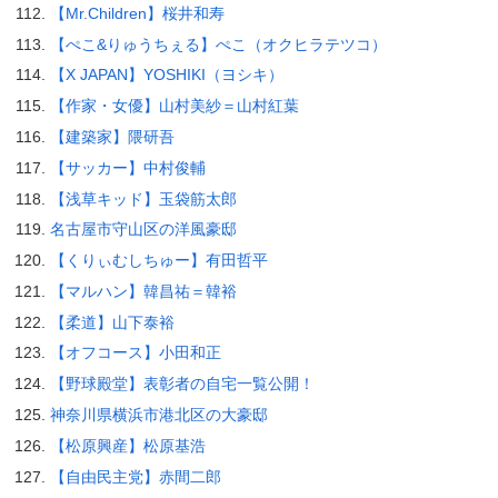
【Mr.Children】桜井和寿
【ぺこ&りゅうちぇる】ぺこ（オクヒラテツコ）
【X JAPAN】YOSHIKI（ヨシキ）
【作家・女優】山村美紗＝山村紅葉
【建築家】隈研吾
【サッカー】中村俊輔
【浅草キッド】玉袋筋太郎
名古屋市守山区の洋風豪邸
【くりぃむしちゅー】有田哲平
【マルハン】韓昌祐＝韓裕
【柔道】山下泰裕
【オフコース】小田和正
【野球殿堂】表彰者の自宅一覧公開！
神奈川県横浜市港北区の大豪邸
【松原興産】松原基浩
【自由民主党】赤間二郎