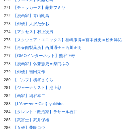
【チェッカーズ】藤井フミヤ
【漫画家】青山剛昌
【俳優】大沢たかお
【アクセス】村上次男
【スクウェア・エニックス】福嶋康博＝宮本雅史＝松田洋祐
【再春館製薬所】西川通子＝西川正明
【GMOインターネット】熊谷正寿
【漫画家】弘兼憲史＝柴門ふみ
【俳優】吉田栄作
【ゴルフ】横峯さくら
【ジャーナリスト】池上彰
【画家】絹谷幸二
【L’Arc〜en〜Ciel】yukihiro
【タレント・政治家】ラサール石井
【武富士】武井保雄
【女優】柴咲コウ