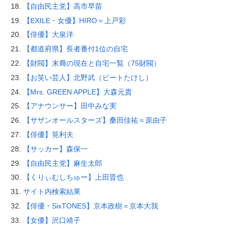
【自由民主党】高市早苗
【EXILE・女優】HIRO＝上戸彩
【俳優】大泉洋
【都道府県】長者番付1位の自宅
【財閥】末裔の現在と自宅一覧（75財閥）
【お笑い芸人】北野武（ビートたけし）
【Mrs. GREEN APPLE】大森元貴
【アナウンサー】田中みな実
【サザンオールスターズ】桑田佳祐＝原由子
【俳優】筧利夫
【サッカー】森保一
【自由民主党】麻生太郎
【くりぃむしちゅー】上田晋也
サイト内検索結果
【俳優・SixTONES】京本政樹＝京本大我
【女優】沢口靖子