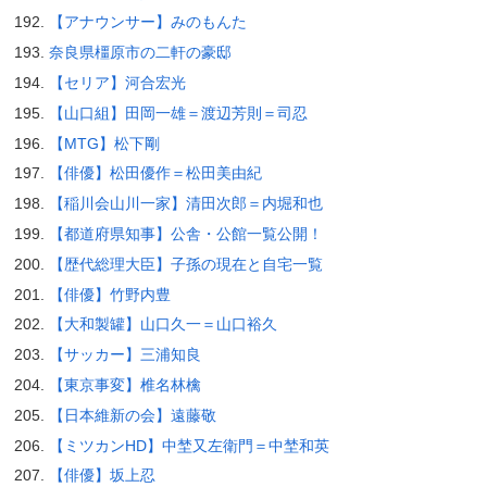
【アナウンサー】みのもんた
奈良県橿原市の二軒の豪邸
【セリア】河合宏光
【山口組】田岡一雄＝渡辺芳則＝司忍
【MTG】松下剛
【俳優】松田優作＝松田美由紀
【稲川会山川一家】清田次郎＝内堀和也
【都道府県知事】公舎・公館一覧公開！
【歴代総理大臣】子孫の現在と自宅一覧
【俳優】竹野内豊
【大和製罐】山口久一＝山口裕久
【サッカー】三浦知良
【東京事変】椎名林檎
【日本維新の会】遠藤敬
【ミツカンHD】中埜又左衛門＝中埜和英
【俳優】坂上忍