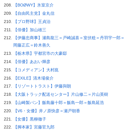
【BOØWY】氷室京介
【自由民主党】金丸信
【プロ野球】王貞治
【俳優】加山雄三
【伊藤忠商事】瀬島龍三＝戸崎誠喜＝室伏稔＝丹羽宇一郎＝
岡藤正広＝鈴木善久
【栃木県】宇都宮市の大豪邸
【俳優】あおい輝彦
【コメディアン】大村崑
【EXILE】清木場俊介
【リゾートトラスト】伊藤與朗
【大阪トラック配送センター】片山修二＝片山英樹
【山崎製パン】飯島藤十郎＝飯島一郎＝飯島延浩
【V6・女優】井ノ原快彦＝瀬戸朝香
【女優】黒柳徹子
【脚本家】宮藤官九郎