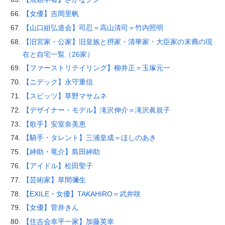
【女優】吉岡里帆
【山口組弘道会】司忍＝高山清司＝竹内照明
【旧宮家・公家】旧皇族と摂家・清華家・大臣家の末裔の現
在と自宅一覧（26家）
【ファーストリテイリング】柳井正＝玉塚元一
【ニデック】永守重信
【スピッツ】草野マサムネ
【デザイナー・モデル】滝沢伸介＝滝沢眞規子
【歌手】安室奈美恵
【騎手・タレント】三浦皇成＝ほしのあき
【紳助・竜介】島田紳助
【アイドル】松田聖子
【芸術家】草間彌生
【EXILE・女優】TAKAHIRO＝武井咲
【女優】菅井きん
【住吉会幸平一家】加藤英幸