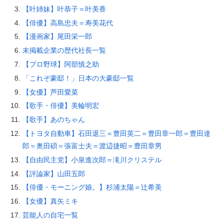
【叶姉妹】叶恭子＝叶美香
【俳優】高島忠夫＝寿美花代
【漫画家】尾田栄一郎
未掲載企業の歴代社長一覧
【プロ野球】阿部慎之助
「これぞ豪邸！」日本の大豪邸一覧
【女優】芦田愛菜
【歌手・俳優】美輪明宏
【歌手】あのちゃん
【トヨタ自動車】石田退三＝豊田英二＝豊田章一郎＝豊田達
郎＝奥田碩＝張富士夫＝渡辺捷昭＝豊田章男
【自由民主党】小泉進次郎＝滝川クリステル
【評論家】山田五郎
【俳優・モーニング娘。】杉浦太陽＝辻希美
【女優】真矢ミキ
芸能人の自宅一覧