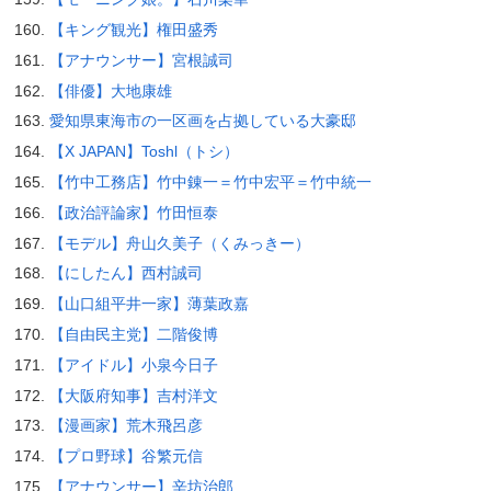
【キング観光】権田盛秀
【アナウンサー】宮根誠司
【俳優】大地康雄
愛知県東海市の一区画を占拠している大豪邸
【X JAPAN】Toshl（トシ）
【竹中工務店】竹中錬一＝竹中宏平＝竹中統一
【政治評論家】竹田恒泰
【モデル】舟山久美子（くみっきー）
【にしたん】西村誠司
【山口組平井一家】薄葉政嘉
【自由民主党】二階俊博
【アイドル】小泉今日子
【大阪府知事】吉村洋文
【漫画家】荒木飛呂彦
【プロ野球】谷繁元信
【アナウンサー】辛坊治郎