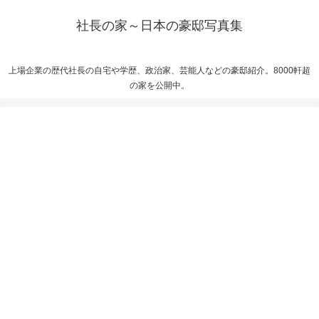
社長の家～日本の豪邸写真集
上場企業の歴代社長の自宅や学歴、政治家、芸能人などの豪邸紹介。8000軒超
の家を公開中。