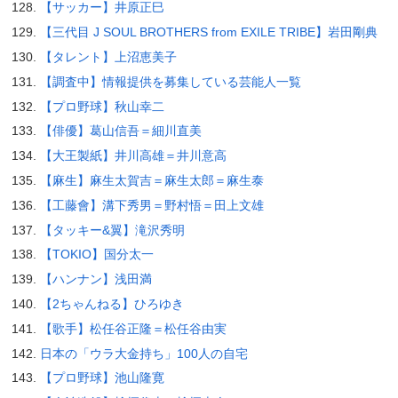
【サッカー】井原正巳
【三代目 J SOUL BROTHERS from EXILE TRIBE】岩田剛典
【タレント】上沼恵美子
【調査中】情報提供を募集している芸能人一覧
【プロ野球】秋山幸二
【俳優】葛山信吾＝細川直美
【大王製紙】井川高雄＝井川意高
【麻生】麻生太賀吉＝麻生太郎＝麻生泰
【工藤會】溝下秀男＝野村悟＝田上文雄
【タッキー&翼】滝沢秀明
【TOKIO】国分太一
【ハンナン】浅田満
【2ちゃんねる】ひろゆき
【歌手】松任谷正隆＝松任谷由実
日本の「ウラ大金持ち」100人の自宅
【プロ野球】池山隆寛