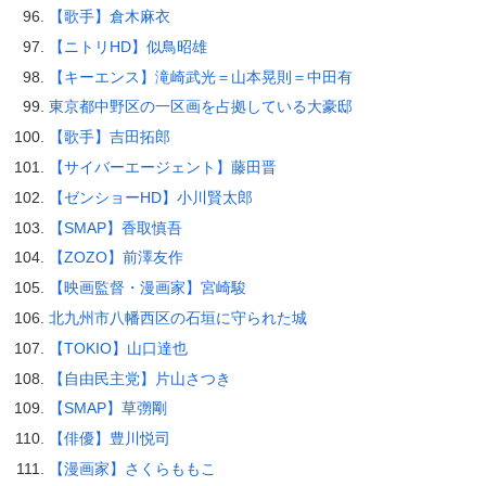
【歌手】倉木麻衣
【ニトリHD】似鳥昭雄
【キーエンス】滝崎武光＝山本晃則＝中田有
東京都中野区の一区画を占拠している大豪邸
【歌手】吉田拓郎
【サイバーエージェント】藤田晋
【ゼンショーHD】小川賢太郎
【SMAP】香取慎吾
【ZOZO】前澤友作
【映画監督・漫画家】宮崎駿
北九州市八幡西区の石垣に守られた城
【TOKIO】山口達也
【自由民主党】片山さつき
【SMAP】草彅剛
【俳優】豊川悦司
【漫画家】さくらももこ