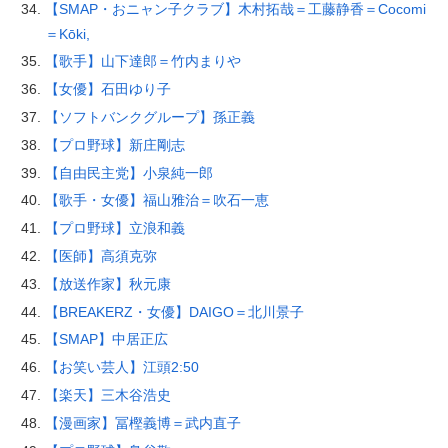
【SMAP・おニャン子クラブ】木村拓哉＝工藤静香＝Cocomi
＝Kōki,
【歌手】山下達郎＝竹内まりや
【女優】石田ゆり子
【ソフトバンクグループ】孫正義
【プロ野球】新庄剛志
【自由民主党】小泉純一郎
【歌手・女優】福山雅治＝吹石一恵
【プロ野球】立浪和義
【医師】高須克弥
【放送作家】秋元康
【BREAKERZ・女優】DAIGO＝北川景子
【SMAP】中居正広
【お笑い芸人】江頭2:50
【楽天】三木谷浩史
【漫画家】冨樫義博＝武内直子