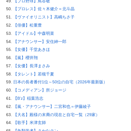
【プロ野球】鳥谷敬
【プロレス】佐々木健介＝北斗晶
【ヴァイオリニスト】高嶋ちさ子
【俳優】松重豊
【アイドル】中森明菜
【アナウンサー】安住紳一郎
【女優】千堂あきほ
【嵐】櫻井翔
【女優】長澤まさみ
【タレント】若槻千夏
日本の長者番付1位～50位の自宅（2026年最新版）
【コメディアン】所ジョージ
【B’z】稲葉浩志
【嵐・アナウンサー】二宮和也＝伊藤綾子
【大名】殿様の末裔の現在と自宅一覧（29家）
【歌手】米津玄師
【魚類学者】さかなクン