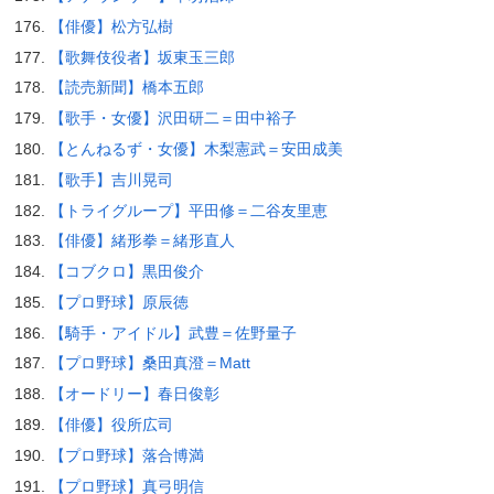
【俳優】松方弘樹
【歌舞伎役者】坂東玉三郎
【読売新聞】橋本五郎
【歌手・女優】沢田研二＝田中裕子
【とんねるず・女優】木梨憲武＝安田成美
【歌手】吉川晃司
【トライグループ】平田修＝二谷友里恵
【俳優】緒形拳＝緒形直人
【コブクロ】黒田俊介
【プロ野球】原辰徳
【騎手・アイドル】武豊＝佐野量子
【プロ野球】桑田真澄＝Matt
【オードリー】春日俊彰
【俳優】役所広司
【プロ野球】落合博満
【プロ野球】真弓明信