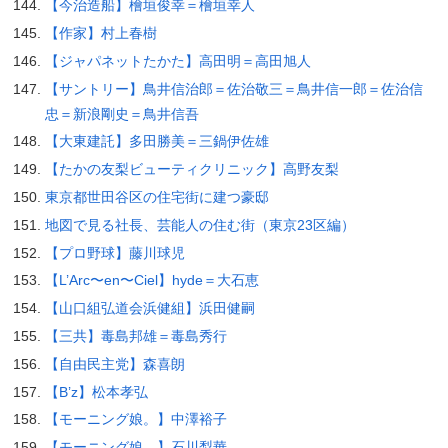
【今治造船】檜垣俊幸＝檜垣幸人
【作家】村上春樹
【ジャパネットたかた】高田明＝高田旭人
【サントリー】鳥井信治郎＝佐治敬三＝鳥井信一郎＝佐治信
忠＝新浪剛史＝鳥井信吾
【大東建託】多田勝美＝三鍋伊佐雄
【たかの友梨ビューティクリニック】高野友梨
東京都世田谷区の住宅街に建つ豪邸
地図で見る社長、芸能人の住む街（東京23区編）
【プロ野球】藤川球児
【L’Arc〜en〜Ciel】hyde＝大石恵
【山口組弘道会浜健組】浜田健嗣
【三共】毒島邦雄＝毒島秀行
【自由民主党】森喜朗
【B’z】松本孝弘
【モーニング娘。】中澤裕子
【モーニング娘。】石川梨華