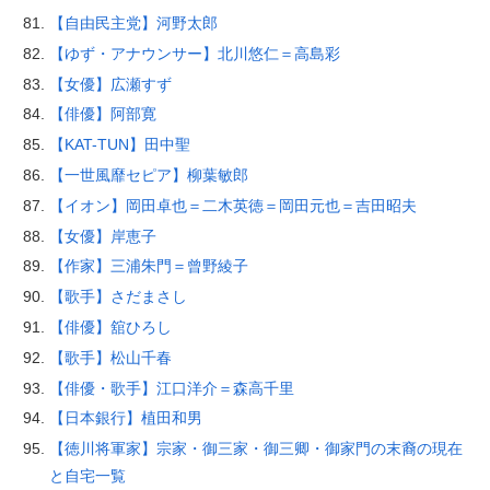
【自由民主党】河野太郎
【ゆず・アナウンサー】北川悠仁＝高島彩
【女優】広瀬すず
【俳優】阿部寛
【KAT-TUN】田中聖
【一世風靡セピア】柳葉敏郎
【イオン】岡田卓也＝二木英徳＝岡田元也＝吉田昭夫
【女優】岸恵子
【作家】三浦朱門＝曾野綾子
【歌手】さだまさし
【俳優】舘ひろし
【歌手】松山千春
【俳優・歌手】江口洋介＝森高千里
【日本銀行】植田和男
【徳川将軍家】宗家・御三家・御三卿・御家門の末裔の現在
と自宅一覧