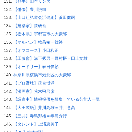
【歌手】山本リンダ
【俳優】豊川悦司
【山口組弘道会浜健組】浜田健嗣
【建築家】隈研吾
【栃木県】宇都宮市の大豪邸
【マルハン】韓昌祐＝韓裕
【オフコース】小田和正
【工藤會】溝下秀男＝野村悟＝田上文雄
【オードリー】春日俊彰
神奈川県横浜市港北区の大豪邸
【プロ野球】落合博満
【漫画家】荒木飛呂彦
【調査中】情報提供を募集している芸能人一覧
【大王製紙】井川高雄＝井川意高
【三共】毒島邦雄＝毒島秀行
【タレント】上沼恵美子