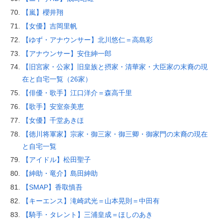
【嵐】櫻井翔
【女優】吉岡里帆
【ゆず・アナウンサー】北川悠仁＝高島彩
【アナウンサー】安住紳一郎
【旧宮家・公家】旧皇族と摂家・清華家・大臣家の末裔の現
在と自宅一覧（26家）
【俳優・歌手】江口洋介＝森高千里
【歌手】安室奈美恵
【女優】千堂あきほ
【徳川将軍家】宗家・御三家・御三卿・御家門の末裔の現在
と自宅一覧
【アイドル】松田聖子
【紳助・竜介】島田紳助
【SMAP】香取慎吾
【キーエンス】滝崎武光＝山本晃則＝中田有
【騎手・タレント】三浦皇成＝ほしのあき