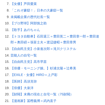
【女優】芦田愛菜
「これぞ豪邸！」日本の大豪邸一覧
未掲載企業の歴代社長一覧
【プロ野球】阿部慎之助
【歌手】あのちゃん
【トヨタ自動車】石田退三＝豊田英二＝豊田章一郎＝豊田達
郎＝奥田碩＝張富士夫＝渡辺捷昭＝豊田章男
【自由民主党】小泉進次郎＝滝川クリステル
芸能人の自宅一覧
【自由民主党】高市早苗
【俳優・モーニング娘。】杉浦太陽＝辻希美
【EXILE・女優】HIRO＝上戸彩
【医師】高須克弥
【俳優】大泉洋
【財閥】末裔の現在と自宅一覧（75財閥）
【漫画家】冨樫義博＝武内直子