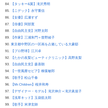
【タッキー&翼】滝沢秀明
【ニデック】永守重信
【女優】広瀬すず
【俳優】阿部寛
【自由民主党】河野太郎
【作家】三浦朱門＝曾野綾子
東京都中野区の一区画を占拠している大豪邸
【プロ野球】江川卓
【たかの友梨ビューティクリニック】高野友梨
【自由民主党】森喜朗
【一世風靡セピア】柳葉敏郎
【歌手】松山千春
【Mr.Children】桜井和寿
【デザイナー・モデル】滝沢伸介＝滝沢眞規子
【浅草キッド】玉袋筋太郎
【歌手】米津玄師