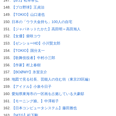
【B’z】松本孝弘
【プロ野球】王貞治
【TOKIO】山口達也
日本の「ウラ大金持ち」100人の自宅
【ジャパネットたかた】高田明＝高田旭人
【女優】柴咲コウ
【ゼンショーHD】小川賢太郎
【TOKIO】国分太一
【歌舞伎役者】中村小三郎
【作家】村上春樹
【BOØWY】氷室京介
地図で見る社長、芸能人の住む街（東京23区編）
【アイドル】小泉今日子
愛知県東海市の一区画を占拠している大豪邸
【モーニング娘。】中澤裕子
【日本コンピュータシステム】藤田雅也
【MTG】松下剛