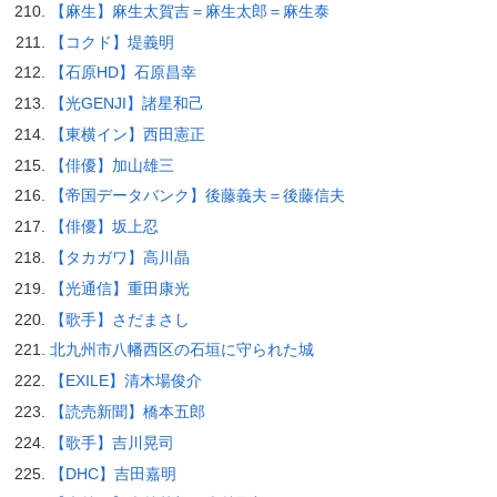
【麻生】麻生太賀吉＝麻生太郎＝麻生泰
【コクド】堤義明
【石原HD】石原昌幸
【光GENJI】諸星和己
【東横イン】西田憲正
【俳優】加山雄三
【帝国データバンク】後藤義夫＝後藤信夫
【俳優】坂上忍
【タカガワ】高川晶
【光通信】重田康光
【歌手】さだまさし
北九州市八幡西区の石垣に守られた城
【EXILE】清木場俊介
【読売新聞】橋本五郎
【歌手】吉川晃司
【DHC】吉田嘉明