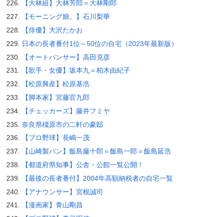
【大林組】大林芳郎＝大林剛郎
【モーニング娘。】石川梨華
【俳優】大沢たかお
日本の長者番付1位～50位の自宅（2023年最新版）
【オートパンサー】高田克彦
【歌手・女優】坂本九＝柏木由紀子
【松原興産】松原基浩
【脚本家】宮藤官九郎
【チェッカーズ】藤井フミヤ
奈良県橿原市の二軒の豪邸
【プロ野球】長嶋一茂
【山崎製パン】飯島藤十郎＝飯島一郎＝飯島延浩
【都道府県知事】公舎・公館一覧公開！
【最後の長者番付】2004年高額納税者の自宅一覧
【アナウンサー】宮根誠司
【漫画家】青山剛昌