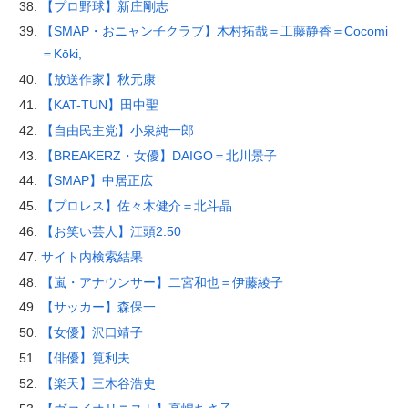
【プロ野球】新庄剛志
【SMAP・おニャン子クラブ】木村拓哉＝工藤静香＝Cocomi
＝Kōki,
【放送作家】秋元康
【KAT-TUN】田中聖
【自由民主党】小泉純一郎
【BREAKERZ・女優】DAIGO＝北川景子
【SMAP】中居正広
【プロレス】佐々木健介＝北斗晶
【お笑い芸人】江頭2:50
サイト内検索結果
【嵐・アナウンサー】二宮和也＝伊藤綾子
【サッカー】森保一
【女優】沢口靖子
【俳優】筧利夫
【楽天】三木谷浩史