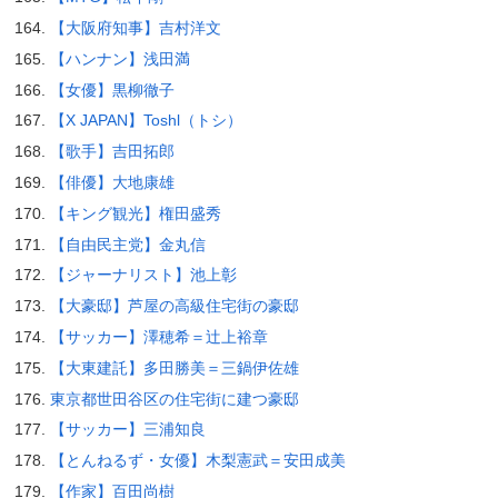
【大阪府知事】吉村洋文
【ハンナン】浅田満
【女優】黒柳徹子
【X JAPAN】Toshl（トシ）
【歌手】吉田拓郎
【俳優】大地康雄
【キング観光】権田盛秀
【自由民主党】金丸信
【ジャーナリスト】池上彰
【大豪邸】芦屋の高級住宅街の豪邸
【サッカー】澤穂希＝辻上裕章
【大東建託】多田勝美＝三鍋伊佐雄
東京都世田谷区の住宅街に建つ豪邸
【サッカー】三浦知良
【とんねるず・女優】木梨憲武＝安田成美
【作家】百田尚樹