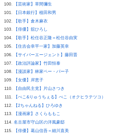
【芸術家】草間彌生
【日本銀行】植田和男
【歌手】倉木麻衣
【俳優】舘ひろし
【歌手】松任谷正隆＝松任谷由実
【住吉会幸平一家】加藤英幸
【サイバーエージェント】藤田晋
【政治評論家】竹田恒泰
【漫談家】林家ペー・パー子
【女優】岸恵子
【自由民主党】片山さつき
【ぺこ&りゅうちぇる】ぺこ（オクヒラテツコ）
【2ちゃんねる】ひろゆき
【漫画家】さくらももこ
名古屋市守山区の洋風豪邸
【俳優】葛山信吾＝細川直美