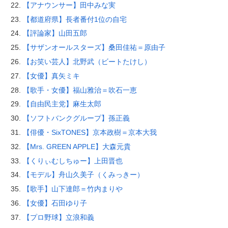
【アナウンサー】田中みな実
【都道府県】長者番付1位の自宅
【評論家】山田五郎
【サザンオールスターズ】桑田佳祐＝原由子
【お笑い芸人】北野武（ビートたけし）
【女優】真矢ミキ
【歌手・女優】福山雅治＝吹石一恵
【自由民主党】麻生太郎
【ソフトバンクグループ】孫正義
【俳優・SixTONES】京本政樹＝京本大我
【Mrs. GREEN APPLE】大森元貴
【くりぃむしちゅー】上田晋也
【モデル】舟山久美子（くみっきー）
【歌手】山下達郎＝竹内まりや
【女優】石田ゆり子
【プロ野球】立浪和義