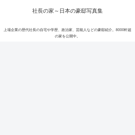
社長の家～日本の豪邸写真集
上場企業の歴代社長の自宅や学歴、政治家、芸能人などの豪邸紹介。8000軒超
の家を公開中。