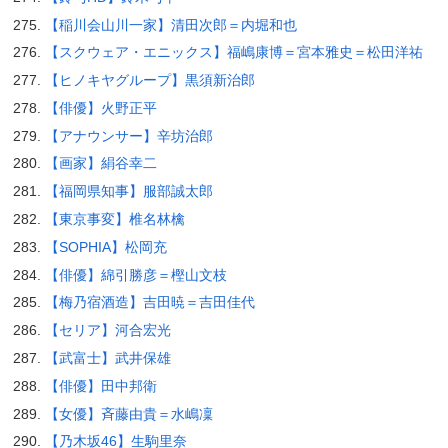
【稲川会山川一家】清田次郎＝内堀和也
【スクウェア・エニックス】福嶋康博＝宮本雅史＝松田洋祐
【ヒノキヤグループ】黒須新治郎
【俳優】火野正平
【アナウンサー】辛坊治郎
【画家】絹谷幸二
【福岡県知事】服部誠太郎
【東京事変】椎名林檎
【SOPHIA】松岡充
【俳優】綿引勝彦＝樫山文枝
【梅乃宿酒造】吉田暁＝吉田佳代
【セリア】河合宏光
【武富士】武井保雄
【俳優】田中邦衛
【女優】斉藤由貴＝水嶋凜
【乃木坂46】生駒里奈