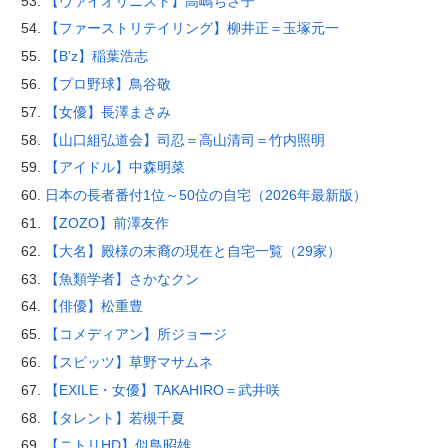
【ヴァイオリニスト】高嶋ちさ子
【ファーストリテイリング】柳井正＝玉塚元一
【B’z】稲葉浩志
【プロ野球】鳥谷敬
【女優】長澤まさみ
【山口組弘道会】司忍＝高山清司＝竹内照明
【アイドル】中森明菜
日本の長者番付1位～50位の自宅（2026年最新版）
【ZOZO】前澤友作
【大名】殿様の末裔の現在と自宅一覧（29家）
【魚類学者】さかなクン
【俳優】松重豊
【コメディアン】所ジョージ
【スピッツ】草野マサムネ
【EXILE・女優】TAKAHIRO＝武井咲
【タレント】若槻千夏
【ニトリHD】似鳥昭雄