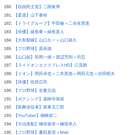
【自由民主党】二階俊博
【柔道】山下泰裕
【トライグループ】平田修＝二谷友里恵
【俳優】緒形拳＝緒形直人
【大和製罐】山口久一＝山口裕久
【プロ野球】原辰徳
【山口組】田岡一雄＝渡辺芳則＝司忍
【ライドオンエクスプレスHD】江見朗
【イオン】岡田卓也＝二木英徳＝岡田元也＝吉田昭夫
【俳優】役所広司
【プロ野球】谷繁元信
【ボクシング】薬師寺保栄
【歌舞伎役者】坂東玉三郎
【YouTuber】桐崎栄二
【今治造船】檜垣俊幸＝檜垣幸人
【プロ野球】桑田真澄＝Matt