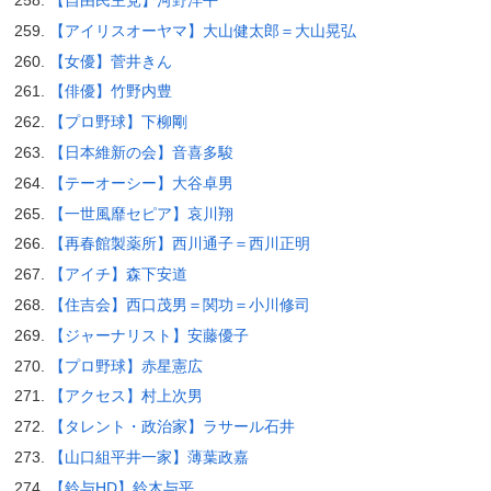
【アイリスオーヤマ】大山健太郎＝大山晃弘
【女優】菅井きん
【俳優】竹野内豊
【プロ野球】下柳剛
【日本維新の会】音喜多駿
【テーオーシー】大谷卓男
【一世風靡セピア】哀川翔
【再春館製薬所】西川通子＝西川正明
【アイチ】森下安道
【住吉会】西口茂男＝関功＝小川修司
【ジャーナリスト】安藤優子
【プロ野球】赤星憲広
【アクセス】村上次男
【タレント・政治家】ラサール石井
【山口組平井一家】薄葉政嘉
【鈴与HD】鈴木与平