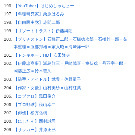
【YouTuber】はじめしゃちょー
【料理研究家】栗原はるみ
【自由民主党】赤間二郎
【リゾートトラスト】伊藤與朗
【ブリヂストン】石橋正二郎＝石橋徳次郎＝石橋幹一郎＝柴
本重理＝服部邦雄＝家入昭＝海埼洋一郎
【ドンキホーテHD】安田隆夫
【伊藤忠商事】瀬島龍三＝戸崎誠喜＝室伏稔＝丹羽宇一郎＝
岡藤正広＝鈴木善久
【騎手・アイドル】武豊＝佐野量子
【作家・女優】山村美紗＝山村紅葉
【コブクロ】黒田俊介
【プロ野球】秋山幸二
【俳優】松方弘樹
【にしたん】西村誠司
【サッカー】井原正巳