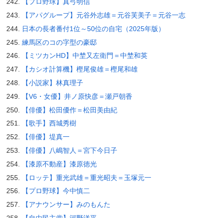
【プロ野球】真弓明信
【アパグループ】元谷外志雄＝元谷芙美子＝元谷一志
日本の長者番付1位～50位の自宅（2025年版）
練馬区のコの字型の豪邸
【ミツカンHD】中埜又左衛門＝中埜和英
【カシオ計算機】樫尾俊雄＝樫尾和雄
【小説家】林真理子
【V6・女優】井ノ原快彦＝瀬戸朝香
【俳優】松田優作＝松田美由紀
【歌手】西城秀樹
【俳優】堤真一
【俳優】八嶋智人＝宮下今日子
【漆原不動産】漆原徳光
【ロッテ】重光武雄＝重光昭夫＝玉塚元一
【プロ野球】今中慎二
【アナウンサー】みのもんた
【自由民主党】河野洋平