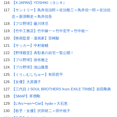
【X JAPAN】YOSHIKI（ヨシキ）
【サントリー】鳥井信治郎＝佐治敬三＝鳥井信一郎＝佐治信
忠＝新浪剛史＝鳥井信吾
【プロ野球】藤川球児
【竹中工務店】竹中錬一＝竹中宏平＝竹中統一
【映画監督・漫画家】宮崎駿
【サッカー】中村俊輔
【野球殿堂】表彰者の自宅一覧公開！
【プロ野球】掛布雅之
【プロ野球】池山隆寛
【くりぃむしちゅー】有田哲平
【女優】大原麗子
【三代目 J SOUL BROTHERS from EXILE TRIBE】岩田剛典
【SMAP】草彅剛
【L’Arc〜en〜Ciel】hyde＝大石恵
【歌手・女優】沢田研二＝田中裕子