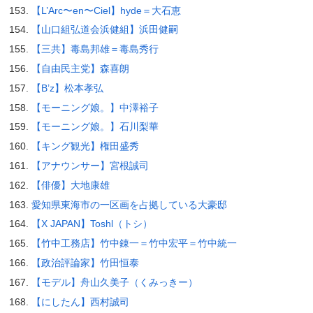
【L’Arc〜en〜Ciel】hyde＝大石恵
【山口組弘道会浜健組】浜田健嗣
【三共】毒島邦雄＝毒島秀行
【自由民主党】森喜朗
【B’z】松本孝弘
【モーニング娘。】中澤裕子
【モーニング娘。】石川梨華
【キング観光】権田盛秀
【アナウンサー】宮根誠司
【俳優】大地康雄
愛知県東海市の一区画を占拠している大豪邸
【X JAPAN】Toshl（トシ）
【竹中工務店】竹中錬一＝竹中宏平＝竹中統一
【政治評論家】竹田恒泰
【モデル】舟山久美子（くみっきー）
【にしたん】西村誠司