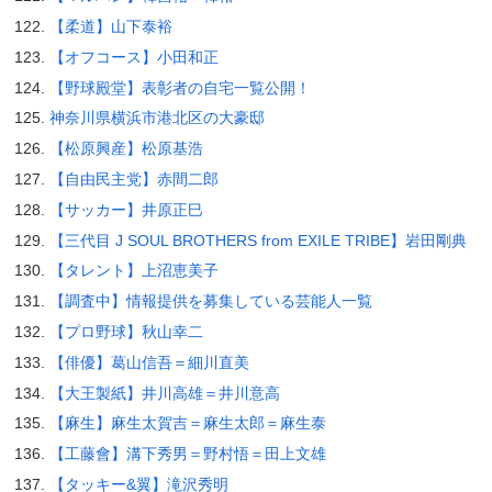
【柔道】山下泰裕
【オフコース】小田和正
【野球殿堂】表彰者の自宅一覧公開！
神奈川県横浜市港北区の大豪邸
【松原興産】松原基浩
【自由民主党】赤間二郎
【サッカー】井原正巳
【三代目 J SOUL BROTHERS from EXILE TRIBE】岩田剛典
【タレント】上沼恵美子
【調査中】情報提供を募集している芸能人一覧
【プロ野球】秋山幸二
【俳優】葛山信吾＝細川直美
【大王製紙】井川高雄＝井川意高
【麻生】麻生太賀吉＝麻生太郎＝麻生泰
【工藤會】溝下秀男＝野村悟＝田上文雄
【タッキー&翼】滝沢秀明