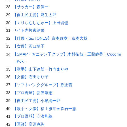
【サッカー】森保一
【自由民主党】麻生太郎
【くりぃむしちゅー】上田晋也
サイト内検索結果
【俳優・SixTONES】京本政樹＝京本大我
【女優】沢口靖子
【SMAP・おニャン子クラブ】木村拓哉＝工藤静香＝Cocomi
＝Kōki,
【歌手】山下達郎＝竹内まりや
【女優】石田ゆり子
【ソフトバンクグループ】孫正義
【プロ野球】新庄剛志
【自由民主党】小泉純一郎
【歌手・女優】福山雅治＝吹石一恵
【プロ野球】立浪和義
【医師】高須克弥