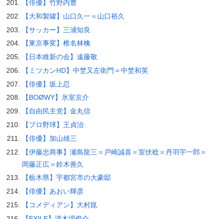
【俳優】竹野内豊
【大和製罐】山口久一＝山口裕久
【サッカー】三浦知良
【東京事変】椎名林檎
【日本維新の会】遠藤敬
【ミツカンHD】中埜又左衛門＝中埜和英
【俳優】坂上忍
【BOØWY】氷室京介
【自由民主党】金丸信
【プロ野球】王貞治
【俳優】加山雄三
【伊藤忠商事】瀬島龍三＝戸崎誠喜＝室伏稔＝丹羽宇一郎＝
岡藤正広＝鈴木善久
【栃木県】宇都宮市の大豪邸
【俳優】あおい輝彦
【コメディアン】大村崑
【EXILE】清木場俊介