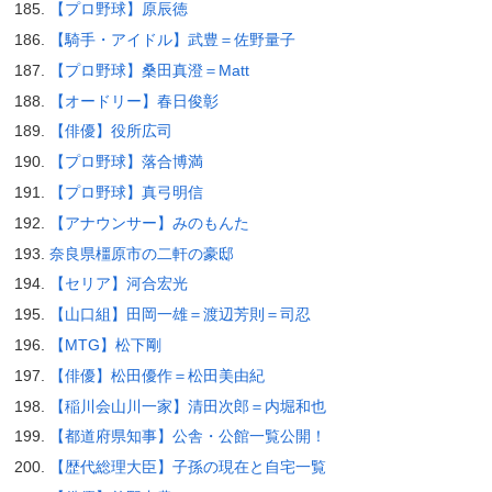
【プロ野球】原辰徳
【騎手・アイドル】武豊＝佐野量子
【プロ野球】桑田真澄＝Matt
【オードリー】春日俊彰
【俳優】役所広司
【プロ野球】落合博満
【プロ野球】真弓明信
【アナウンサー】みのもんた
奈良県橿原市の二軒の豪邸
【セリア】河合宏光
【山口組】田岡一雄＝渡辺芳則＝司忍
【MTG】松下剛
【俳優】松田優作＝松田美由紀
【稲川会山川一家】清田次郎＝内堀和也
【都道府県知事】公舎・公館一覧公開！
【歴代総理大臣】子孫の現在と自宅一覧