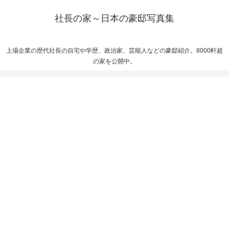
社長の家～日本の豪邸写真集
上場企業の歴代社長の自宅や学歴、政治家、芸能人などの豪邸紹介。8000軒超
の家を公開中。