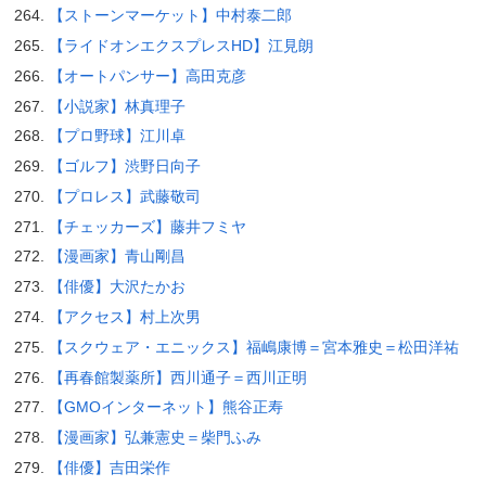
【ストーンマーケット】中村泰二郎
【ライドオンエクスプレスHD】江見朗
【オートパンサー】高田克彦
【小説家】林真理子
【プロ野球】江川卓
【ゴルフ】渋野日向子
【プロレス】武藤敬司
【チェッカーズ】藤井フミヤ
【漫画家】青山剛昌
【俳優】大沢たかお
【アクセス】村上次男
【スクウェア・エニックス】福嶋康博＝宮本雅史＝松田洋祐
【再春館製薬所】西川通子＝西川正明
【GMOインターネット】熊谷正寿
【漫画家】弘兼憲史＝柴門ふみ
【俳優】吉田栄作