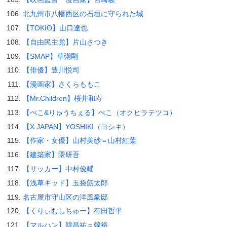
北九州市八幡西区の石垣に守られた城
【TOKIO】山口達也
【自由民主党】片山さつき
【SMAP】草彅剛
【俳優】豊川悦司
【漫画家】さくらももこ
【Mr.Children】桜井和寿
【ぺこ&りゅうちぇる】ぺこ（オクヒラテツコ）
【X JAPAN】YOSHIKI（ヨシキ）
【作家・女優】山村美紗＝山村紅葉
【建築家】隈研吾
【サッカー】中村俊輔
【浅草キッド】玉袋筋太郎
名古屋市守山区の洋風豪邸
【くりぃむしちゅー】有田哲平
【マルハン】韓昌祐＝韓裕