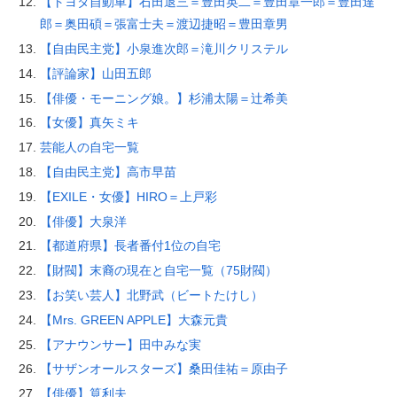
【トヨタ自動車】石田退三＝豊田英二＝豊田章一郎＝豊田達
郎＝奥田碩＝張富士夫＝渡辺捷昭＝豊田章男
【自由民主党】小泉進次郎＝滝川クリステル
【評論家】山田五郎
【俳優・モーニング娘。】杉浦太陽＝辻希美
【女優】真矢ミキ
芸能人の自宅一覧
【自由民主党】高市早苗
【EXILE・女優】HIRO＝上戸彩
【俳優】大泉洋
【都道府県】長者番付1位の自宅
【財閥】末裔の現在と自宅一覧（75財閥）
【お笑い芸人】北野武（ビートたけし）
【Mrs. GREEN APPLE】大森元貴
【アナウンサー】田中みな実
【サザンオールスターズ】桑田佳祐＝原由子
【俳優】筧利夫