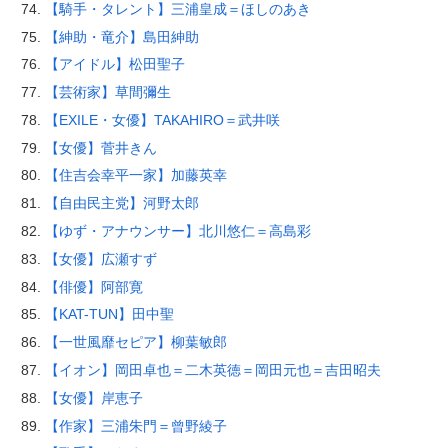
【騎手・タレント】三浦皇成＝ほしのあき
【紳助・竜介】島田紳助
【アイドル】松田聖子
【芸術家】草間彌生
【EXILE・女優】TAKAHIRO＝武井咲
【女優】菅井きん
【住吉会幸平一家】加藤英幸
【自由民主党】河野太郎
【ゆず・アナウンサー】北川悠仁＝高島彩
【女優】広瀬すず
【俳優】阿部寛
【KAT-TUN】田中聖
【一世風靡セピア】柳葉敏郎
【イオン】岡田卓也＝二木英徳＝岡田元也＝吉田昭夫
【女優】岸恵子
【作家】三浦朱門＝曾野綾子