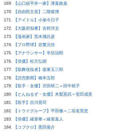
【山口組平井一家】薄葉政嘉
【自由民主党】二階俊博
【アイドル】小泉今日子
【大阪府知事】吉村洋文
【漫画家】荒木飛呂彦
【プロ野球】谷繁元信
【アナウンサー】辛坊治郎
【俳優】松方弘樹
【歌舞伎役者】坂東玉三郎
【読売新聞】橋本五郎
【歌手・女優】沢田研二＝田中裕子
【とんねるず・女優】木梨憲武＝安田成美
【歌手】吉川晃司
【トライグループ】平田修＝二谷友里恵
【俳優】緒形拳＝緒形直人
【コブクロ】黒田俊介