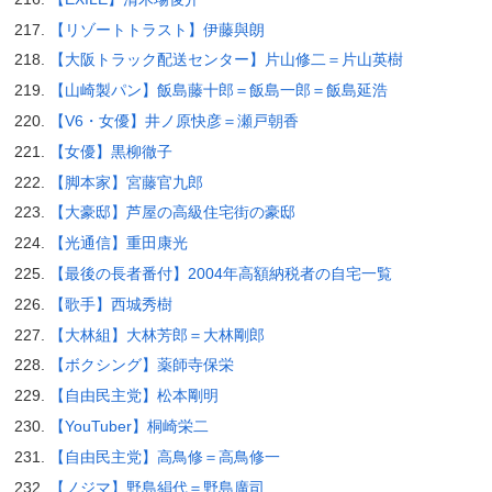
【リゾートトラスト】伊藤與朗
【大阪トラック配送センター】片山修二＝片山英樹
【山崎製パン】飯島藤十郎＝飯島一郎＝飯島延浩
【V6・女優】井ノ原快彦＝瀬戸朝香
【女優】黒柳徹子
【脚本家】宮藤官九郎
【大豪邸】芦屋の高級住宅街の豪邸
【光通信】重田康光
【最後の長者番付】2004年高額納税者の自宅一覧
【歌手】西城秀樹
【大林組】大林芳郎＝大林剛郎
【ボクシング】薬師寺保栄
【自由民主党】松本剛明
【YouTuber】桐崎栄二
【自由民主党】高鳥修＝高鳥修一
【ノジマ】野島絹代＝野島廣司