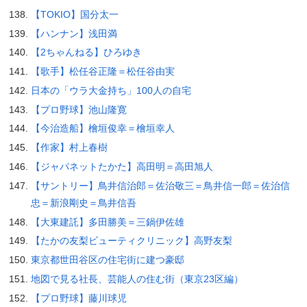
【TOKIO】国分太一
【ハンナン】浅田満
【2ちゃんねる】ひろゆき
【歌手】松任谷正隆＝松任谷由実
日本の「ウラ大金持ち」100人の自宅
【プロ野球】池山隆寛
【今治造船】檜垣俊幸＝檜垣幸人
【作家】村上春樹
【ジャパネットたかた】高田明＝高田旭人
【サントリー】鳥井信治郎＝佐治敬三＝鳥井信一郎＝佐治信
忠＝新浪剛史＝鳥井信吾
【大東建託】多田勝美＝三鍋伊佐雄
【たかの友梨ビューティクリニック】高野友梨
東京都世田谷区の住宅街に建つ豪邸
地図で見る社長、芸能人の住む街（東京23区編）
【プロ野球】藤川球児