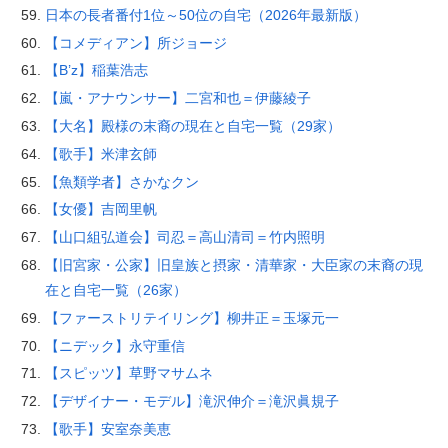
日本の長者番付1位～50位の自宅（2026年最新版）
【コメディアン】所ジョージ
【B’z】稲葉浩志
【嵐・アナウンサー】二宮和也＝伊藤綾子
【大名】殿様の末裔の現在と自宅一覧（29家）
【歌手】米津玄師
【魚類学者】さかなクン
【女優】吉岡里帆
【山口組弘道会】司忍＝高山清司＝竹内照明
【旧宮家・公家】旧皇族と摂家・清華家・大臣家の末裔の現
在と自宅一覧（26家）
【ファーストリテイリング】柳井正＝玉塚元一
【ニデック】永守重信
【スピッツ】草野マサムネ
【デザイナー・モデル】滝沢伸介＝滝沢眞規子
【歌手】安室奈美恵