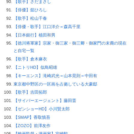
【歌手】さだまさし
【俳優】舘ひろし
【歌手】松山千春
【俳優・歌手】江口洋介＝森高千里
【日本銀行】植田和男
【徳川将軍家】宗家・御三家・御三卿・御家門の末裔の現在
と自宅一覧
【歌手】倉木麻衣
【ニトリHD】似鳥昭雄
【キーエンス】滝崎武光＝山本晃則＝中田有
東京都中野区の一区画を占拠している大豪邸
【歌手】吉田拓郎
【サイバーエージェント】藤田晋
【ゼンショーHD】小川賢太郎
【SMAP】香取慎吾
【ZOZO】前澤友作
【映画監督・漫画家】宮崎駿