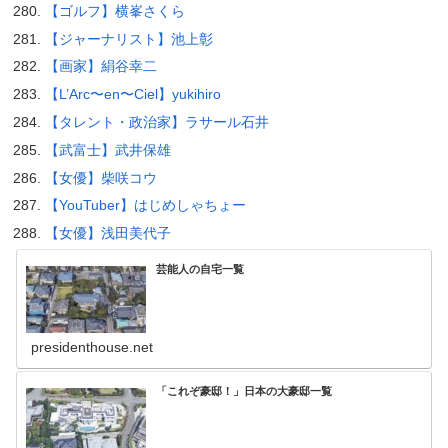
【ゴルフ】横峯さくら
【ジャーナリスト】池上彰
【画家】絹谷幸二
【L’Arc〜en〜Ciel】yukihiro
【タレント・政治家】ラサール石井
【武富士】武井保雄
【女優】柴咲コウ
【YouTuber】はじめしゃちょー
【女優】浅田美代子
芸能人の自宅一覧
presidenthouse.net
「これぞ豪邸！」日本の大豪邸一覧