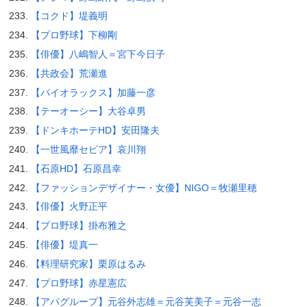
【コクド】堤義明
【プロ野球】下柳剛
【俳優】八嶋智人＝宮下今日子
【共政会】荒瀬進
【パイオラックス】加藤一彦
【テーオーシー】大谷卓男
【ドンキホーテHD】安田隆夫
【一世風靡セピア】哀川翔
【石原HD】石原昌幸
【ファッションデザイナー・女優】NIGO＝牧瀬里穂
【俳優】火野正平
【プロ野球】掛布雅之
【俳優】堤真一
【料理研究家】栗原はるみ
【プロ野球】赤星憲広
【アパグループ】元谷外志雄＝元谷芙美子＝元谷一志