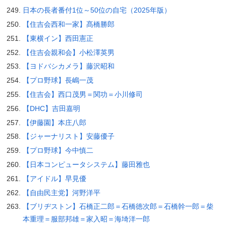
日本の長者番付1位～50位の自宅（2025年版）
【住吉会西和一家】髙橋勝郎
【東横イン】西田憲正
【住吉会親和会】小松澤英男
【ヨドバシカメラ】藤沢昭和
【プロ野球】長嶋一茂
【住吉会】西口茂男＝関功＝小川修司
【DHC】吉田嘉明
【伊藤園】本庄八郎
【ジャーナリスト】安藤優子
【プロ野球】今中慎二
【日本コンピュータシステム】藤田雅也
【アイドル】早見優
【自由民主党】河野洋平
【ブリヂストン】石橋正二郎＝石橋徳次郎＝石橋幹一郎＝柴
本重理＝服部邦雄＝家入昭＝海埼洋一郎