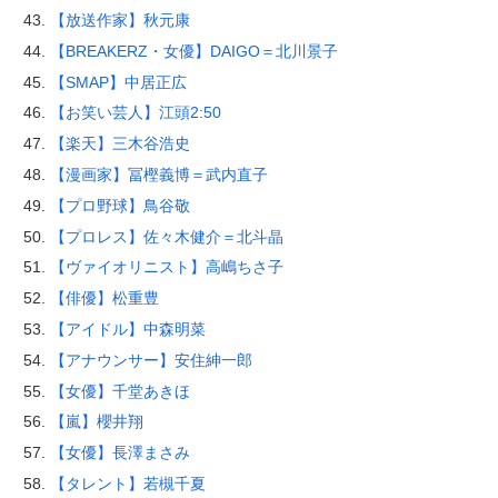
【放送作家】秋元康
【BREAKERZ・女優】DAIGO＝北川景子
【SMAP】中居正広
【お笑い芸人】江頭2:50
【楽天】三木谷浩史
【漫画家】冨樫義博＝武内直子
【プロ野球】鳥谷敬
【プロレス】佐々木健介＝北斗晶
【ヴァイオリニスト】高嶋ちさ子
【俳優】松重豊
【アイドル】中森明菜
【アナウンサー】安住紳一郎
【女優】千堂あきほ
【嵐】櫻井翔
【女優】長澤まさみ
【タレント】若槻千夏