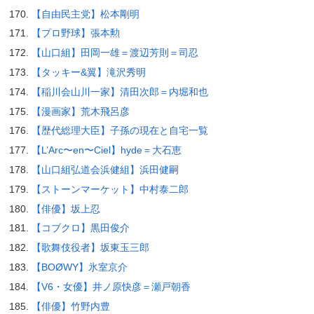
【自由民主党】松本剛明
【プロ野球】張本勲
【山口組】田岡一雄＝渡辺芳則＝司忍
【タッキー&翼】滝沢秀明
【稲川会山川一家】清田次郎＝内堀和也
【漫画家】荒木飛呂彦
【歴代総理大臣】子孫の現在と自宅一覧
【L’Arc〜en〜Ciel】hyde＝大石恵
【山口組弘道会浜健組】浜田健嗣
【ストーンマーケット】中村泰二郎
【俳優】坂上忍
【コブクロ】黒田俊介
【歌舞伎役者】坂東玉三郎
【BOØWY】氷室京介
【V6・女優】井ノ原快彦＝瀬戸朝香
【俳優】竹野内豊