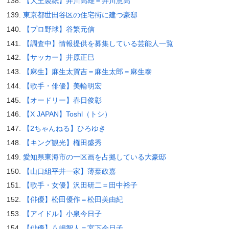
【大王製紙】井川高雄＝井川意高
東京都世田谷区の住宅街に建つ豪邸
【プロ野球】谷繁元信
【調査中】情報提供を募集している芸能人一覧
【サッカー】井原正巳
【麻生】麻生太賀吉＝麻生太郎＝麻生泰
【歌手・俳優】美輪明宏
【オードリー】春日俊彰
【X JAPAN】Toshl（トシ）
【2ちゃんねる】ひろゆき
【キング観光】権田盛秀
愛知県東海市の一区画を占拠している大豪邸
【山口組平井一家】薄葉政嘉
【歌手・女優】沢田研二＝田中裕子
【俳優】松田優作＝松田美由紀
【アイドル】小泉今日子
【俳優】八嶋智人＝宮下今日子