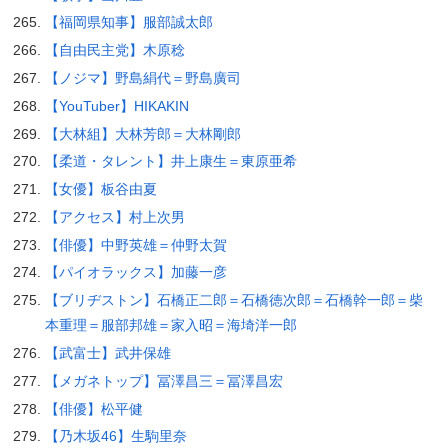
【福岡県知事】服部誠太郎
【自由民主党】木原稔
【ノジマ】野島絹代＝野島廣司
【YouTuber】HIKAKIN
【大林組】大林芳郎＝大林剛郎
【柔道・タレント】井上康生＝東原亜希
【女優】板谷由夏
【アクセス】村上次男
【俳優】中野英雄＝仲野太賀
【パイオラックス】加藤一彦
【ブリヂストン】石橋正二郎＝石橋徳次郎＝石橋幹一郎＝柴
本重理＝服部邦雄＝家入昭＝海埼洋一郎
【武富士】武井保雄
【メガネトップ】冨澤昌三＝冨澤昌宏
【俳優】松平健
【乃木坂46】生駒里奈