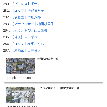
【プロレス】長州力
【ゴルフ】渋野日向子
【伊藤園】本庄八郎
【アナウンサー】楠田枝里子
【ずうとるび】山田隆夫
【俳優】吉田栄作
【ゴルフ】横峯さくら
【漫画家】臼井儀人
芸能人の自宅一覧
presidenthouse.net
「これぞ豪邸！」日本の大豪邸一覧
presidenthouse.net