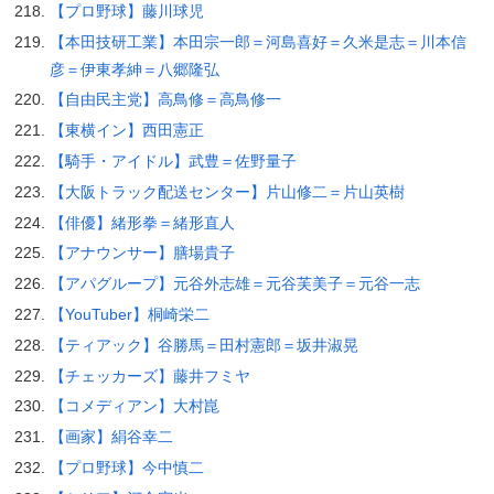
【プロ野球】藤川球児
【本田技研工業】本田宗一郎＝河島喜好＝久米是志＝川本信
彦＝伊東孝紳＝八郷隆弘
【自由民主党】高鳥修＝高鳥修一
【東横イン】西田憲正
【騎手・アイドル】武豊＝佐野量子
【大阪トラック配送センター】片山修二＝片山英樹
【俳優】緒形拳＝緒形直人
【アナウンサー】膳場貴子
【アパグループ】元谷外志雄＝元谷芙美子＝元谷一志
【YouTuber】桐崎栄二
【ティアック】谷勝馬＝田村憲郎＝坂井淑晃
【チェッカーズ】藤井フミヤ
【コメディアン】大村崑
【画家】絹谷幸二
【プロ野球】今中慎二