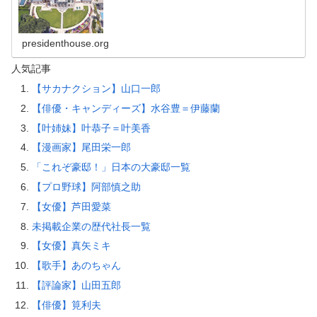
presidenthouse.org
人気記事
【サカナクション】山口一郎
【俳優・キャンディーズ】水谷豊＝伊藤蘭
【叶姉妹】叶恭子＝叶美香
【漫画家】尾田栄一郎
「これぞ豪邸！」日本の大豪邸一覧
【プロ野球】阿部慎之助
【女優】芦田愛菜
未掲載企業の歴代社長一覧
【女優】真矢ミキ
【歌手】あのちゃん
【評論家】山田五郎
【俳優】筧利夫