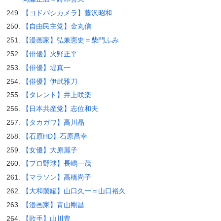
【ヨドバシカメラ】藤沢昭和
【自由民主党】金丸信
【漫画家】弘兼憲史＝柴門ふみ
【俳優】火野正平
【俳優】堤真一
【俳優】伊武雅刀
【タレント】井上咲楽
【日本共産党】志位和夫
【タカガワ】高川晶
【石原HD】石原昌幸
【女優】大原麗子
【プロ野球】長嶋一茂
【マラソン】高橋尚子
【大和製罐】山口久一＝山口裕久
【漫画家】青山剛昌
【歌手】山川豊