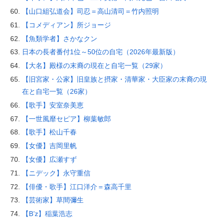
【山口組弘道会】司忍＝高山清司＝竹内照明
【コメディアン】所ジョージ
【魚類学者】さかなクン
日本の長者番付1位～50位の自宅（2026年最新版）
【大名】殿様の末裔の現在と自宅一覧（29家）
【旧宮家・公家】旧皇族と摂家・清華家・大臣家の末裔の現
在と自宅一覧（26家）
【歌手】安室奈美恵
【一世風靡セピア】柳葉敏郎
【歌手】松山千春
【女優】吉岡里帆
【女優】広瀬すず
【ニデック】永守重信
【俳優・歌手】江口洋介＝森高千里
【芸術家】草間彌生
【B’z】稲葉浩志