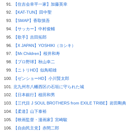
【住吉会幸平一家】加藤英幸
【KAT-TUN】田中聖
【SMAP】香取慎吾
【サッカー】中村俊輔
【歌手】吉田拓郎
【X JAPAN】YOSHIKI（ヨシキ）
【Mr.Children】桜井和寿
【プロ野球】秋山幸二
【ニトリHD】似鳥昭雄
【ゼンショーHD】小川賢太郎
北九州市八幡西区の石垣に守られた城
【日本銀行】植田和男
【三代目 J SOUL BROTHERS from EXILE TRIBE】岩田剛典
【柔道】山下泰裕
【映画監督・漫画家】宮崎駿
【自由民主党】赤間二郎