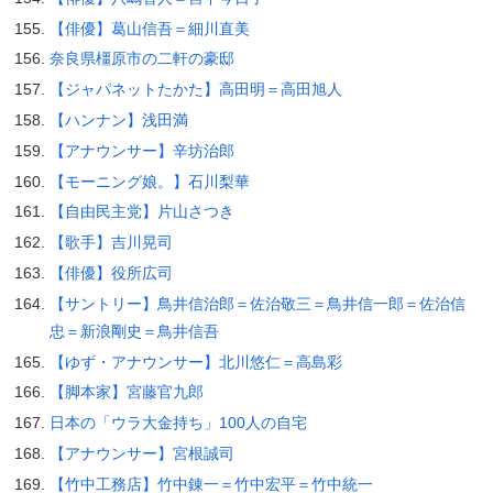
【俳優】葛山信吾＝細川直美
奈良県橿原市の二軒の豪邸
【ジャパネットたかた】高田明＝高田旭人
【ハンナン】浅田満
【アナウンサー】辛坊治郎
【モーニング娘。】石川梨華
【自由民主党】片山さつき
【歌手】吉川晃司
【俳優】役所広司
【サントリー】鳥井信治郎＝佐治敬三＝鳥井信一郎＝佐治信
忠＝新浪剛史＝鳥井信吾
【ゆず・アナウンサー】北川悠仁＝高島彩
【脚本家】宮藤官九郎
日本の「ウラ大金持ち」100人の自宅
【アナウンサー】宮根誠司
【竹中工務店】竹中錬一＝竹中宏平＝竹中統一