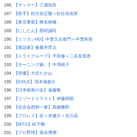
【サッカー】三浦知良
【歌手】松任谷正隆＝松任谷由実
【東京事変】椎名林檎
【にしたん】西村誠司
【ミツカンHD】中埜又左衛門＝中埜和英
【落語家】春風亭昇太
【トライグループ】平田修＝二谷友里恵
【モーニング娘。】中澤裕子
【俳優】大沢たかお
【EXILE】清木場俊介
【日本維新の会】遠藤敬
【リゾートトラスト】伊藤與朗
【住吉会西和一家】髙橋勝郎
【プロレス】佐々木健介＝北斗晶
【MTG】松下剛
【プロ野球】落合博満