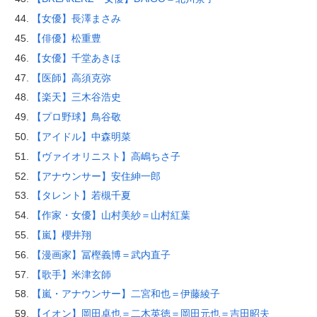
【女優】長澤まさみ
【俳優】松重豊
【女優】千堂あきほ
【医師】高須克弥
【楽天】三木谷浩史
【プロ野球】鳥谷敬
【アイドル】中森明菜
【ヴァイオリニスト】高嶋ちさ子
【アナウンサー】安住紳一郎
【タレント】若槻千夏
【作家・女優】山村美紗＝山村紅葉
【嵐】櫻井翔
【漫画家】冨樫義博＝武内直子
【歌手】米津玄師
【嵐・アナウンサー】二宮和也＝伊藤綾子
【イオン】岡田卓也＝二木英徳＝岡田元也＝吉田昭夫