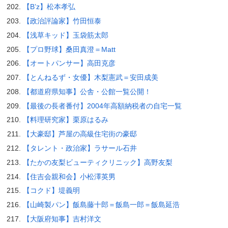
【B’z】松本孝弘
【政治評論家】竹田恒泰
【浅草キッド】玉袋筋太郎
【プロ野球】桑田真澄＝Matt
【オートパンサー】高田克彦
【とんねるず・女優】木梨憲武＝安田成美
【都道府県知事】公舎・公館一覧公開！
【最後の長者番付】2004年高額納税者の自宅一覧
【料理研究家】栗原はるみ
【大豪邸】芦屋の高級住宅街の豪邸
【タレント・政治家】ラサール石井
【たかの友梨ビューティクリニック】高野友梨
【住吉会親和会】小松澤英男
【コクド】堤義明
【山崎製パン】飯島藤十郎＝飯島一郎＝飯島延浩
【大阪府知事】吉村洋文