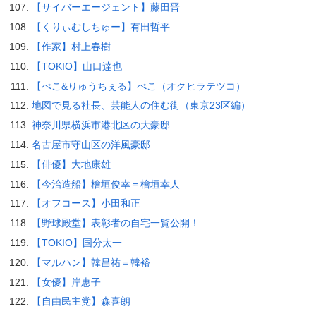
【サイバーエージェント】藤田晋
【くりぃむしちゅー】有田哲平
【作家】村上春樹
【TOKIO】山口達也
【ぺこ&りゅうちぇる】ぺこ（オクヒラテツコ）
地図で見る社長、芸能人の住む街（東京23区編）
神奈川県横浜市港北区の大豪邸
名古屋市守山区の洋風豪邸
【俳優】大地康雄
【今治造船】檜垣俊幸＝檜垣幸人
【オフコース】小田和正
【野球殿堂】表彰者の自宅一覧公開！
【TOKIO】国分太一
【マルハン】韓昌祐＝韓裕
【女優】岸恵子
【自由民主党】森喜朗