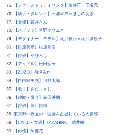
【ファーストリテイリング】柳井正＝玉塚元一
【騎手・タレント】三浦皇成＝ほしのあき
【女優】菅井きん
【スピッツ】草野マサムネ
【デザイナー・モデル】滝沢伸介＝滝沢眞規子
【松原興産】松原基浩
【俳優】舘ひろし
【アイドル】松田聖子
【ZOZO】前澤友作
【自由民主党】河野太郎
【歌手】さだまさし
【紳助・竜介】島田紳助
【俳優】豊川悦司
東京都中野区の一区画を占拠している大豪邸
【EXILE・女優】TAKAHIRO＝武井咲
【俳優】阿部寛