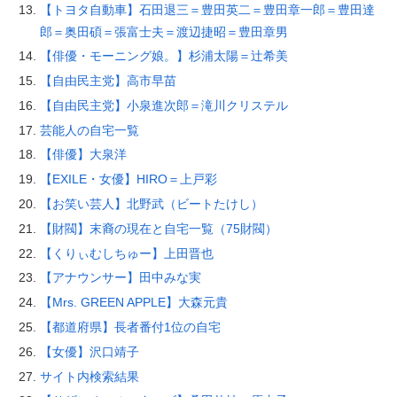
【トヨタ自動車】石田退三＝豊田英二＝豊田章一郎＝豊田達
郎＝奥田碩＝張富士夫＝渡辺捷昭＝豊田章男
【俳優・モーニング娘。】杉浦太陽＝辻希美
【自由民主党】高市早苗
【自由民主党】小泉進次郎＝滝川クリステル
芸能人の自宅一覧
【俳優】大泉洋
【EXILE・女優】HIRO＝上戸彩
【お笑い芸人】北野武（ビートたけし）
【財閥】末裔の現在と自宅一覧（75財閥）
【くりぃむしちゅー】上田晋也
【アナウンサー】田中みな実
【Mrs. GREEN APPLE】大森元貴
【都道府県】長者番付1位の自宅
【女優】沢口靖子
サイト内検索結果