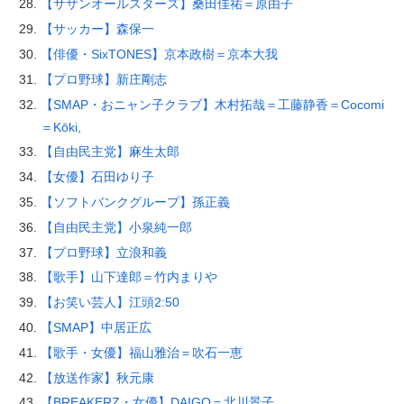
【サザンオールスターズ】桑田佳祐＝原由子
【サッカー】森保一
【俳優・SixTONES】京本政樹＝京本大我
【プロ野球】新庄剛志
【SMAP・おニャン子クラブ】木村拓哉＝工藤静香＝Cocomi
＝Kōki,
【自由民主党】麻生太郎
【女優】石田ゆり子
【ソフトバンクグループ】孫正義
【自由民主党】小泉純一郎
【プロ野球】立浪和義
【歌手】山下達郎＝竹内まりや
【お笑い芸人】江頭2:50
【SMAP】中居正広
【歌手・女優】福山雅治＝吹石一恵
【放送作家】秋元康
【BREAKERZ・女優】DAIGO＝北川景子