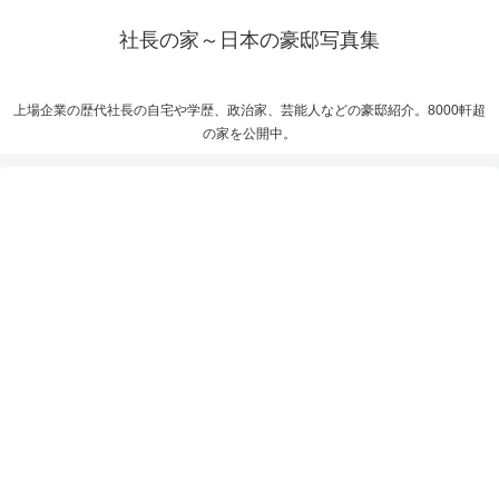
社長の家～日本の豪邸写真集
上場企業の歴代社長の自宅や学歴、政治家、芸能人などの豪邸紹介。8000軒超
の家を公開中。