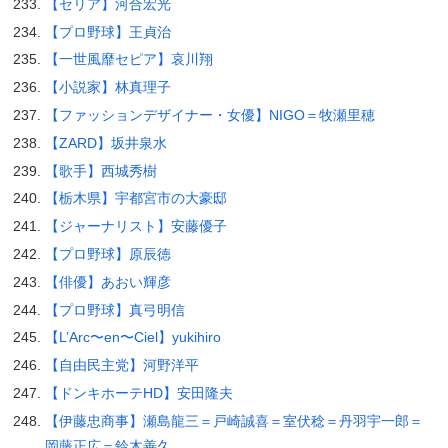
【セリア】河合宏光
【プロ野球】王貞治
【一世風靡セピア】哀川翔
【小説家】林真理子
【ファッションデザイナー・女優】NIGO＝牧瀬里穂
【ZARD】坂井泉水
【歌手】西城秀樹
【栃木県】宇都宮市の大豪邸
【ジャーナリスト】安藤優子
【プロ野球】原辰徳
【俳優】あおい輝彦
【プロ野球】真弓明信
【L’Arc〜en〜Ciel】yukihiro
【自由民主党】河野洋平
【ドンキホーテHD】安田隆夫
【伊藤忠商事】瀬島龍三＝戸崎誠喜＝室伏稔＝丹羽宇一郎＝
岡藤正広＝鈴木善久