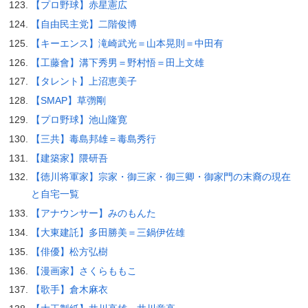
【プロ野球】赤星憲広
【自由民主党】二階俊博
【キーエンス】滝崎武光＝山本晃則＝中田有
【工藤會】溝下秀男＝野村悟＝田上文雄
【タレント】上沼恵美子
【SMAP】草彅剛
【プロ野球】池山隆寛
【三共】毒島邦雄＝毒島秀行
【建築家】隈研吾
【徳川将軍家】宗家・御三家・御三卿・御家門の末裔の現在
と自宅一覧
【アナウンサー】みのもんた
【大東建託】多田勝美＝三鍋伊佐雄
【俳優】松方弘樹
【漫画家】さくらももこ
【歌手】倉木麻衣