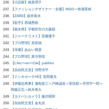
【小説家】林真理子
【ファッションデザイナー・女優】NIGO＝牧瀬里穂
【ZARD】坂井泉水
【歌手】西城秀樹
【栃木県】宇都宮市の大豪邸
【ジャーナリスト】安藤優子
【プロ野球】原辰徳
【俳優】あおい輝彦
【プロ野球】真弓明信
【L’Arc〜en〜Ciel】yukihiro
【自由民主党】河野洋平
【ドンキホーテHD】安田隆夫
【伊藤忠商事】瀬島龍三＝戸崎誠喜＝室伏稔＝丹羽宇一郎＝
岡藤正広＝鈴木善久
【ヨドバシカメラ】藤沢昭和
【自由民主党】金丸信