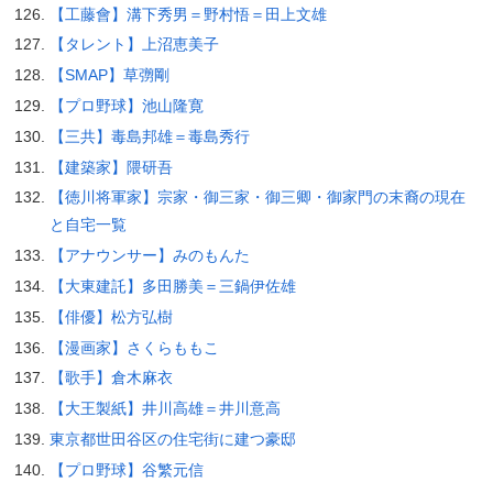
【工藤會】溝下秀男＝野村悟＝田上文雄
【タレント】上沼恵美子
【SMAP】草彅剛
【プロ野球】池山隆寛
【三共】毒島邦雄＝毒島秀行
【建築家】隈研吾
【徳川将軍家】宗家・御三家・御三卿・御家門の末裔の現在
と自宅一覧
【アナウンサー】みのもんた
【大東建託】多田勝美＝三鍋伊佐雄
【俳優】松方弘樹
【漫画家】さくらももこ
【歌手】倉木麻衣
【大王製紙】井川高雄＝井川意高
東京都世田谷区の住宅街に建つ豪邸
【プロ野球】谷繁元信