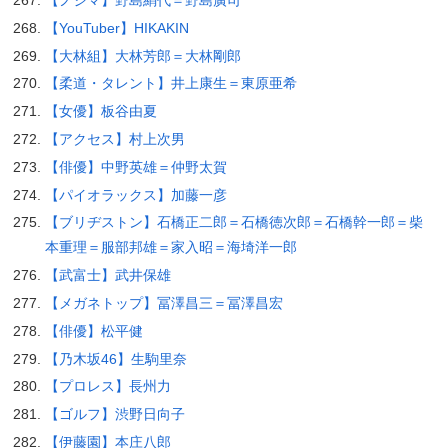
【YouTuber】HIKAKIN
【大林組】大林芳郎＝大林剛郎
【柔道・タレント】井上康生＝東原亜希
【女優】板谷由夏
【アクセス】村上次男
【俳優】中野英雄＝仲野太賀
【パイオラックス】加藤一彦
【ブリヂストン】石橋正二郎＝石橋徳次郎＝石橋幹一郎＝柴
本重理＝服部邦雄＝家入昭＝海埼洋一郎
【武富士】武井保雄
【メガネトップ】冨澤昌三＝冨澤昌宏
【俳優】松平健
【乃木坂46】生駒里奈
【プロレス】長州力
【ゴルフ】渋野日向子
【伊藤園】本庄八郎