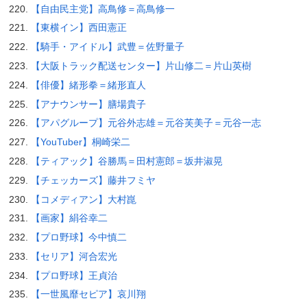
【自由民主党】高鳥修＝高鳥修一
【東横イン】西田憲正
【騎手・アイドル】武豊＝佐野量子
【大阪トラック配送センター】片山修二＝片山英樹
【俳優】緒形拳＝緒形直人
【アナウンサー】膳場貴子
【アパグループ】元谷外志雄＝元谷芙美子＝元谷一志
【YouTuber】桐崎栄二
【ティアック】谷勝馬＝田村憲郎＝坂井淑晃
【チェッカーズ】藤井フミヤ
【コメディアン】大村崑
【画家】絹谷幸二
【プロ野球】今中慎二
【セリア】河合宏光
【プロ野球】王貞治
【一世風靡セピア】哀川翔