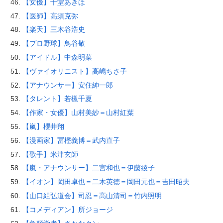
【女優】千堂あきほ
【医師】高須克弥
【楽天】三木谷浩史
【プロ野球】鳥谷敬
【アイドル】中森明菜
【ヴァイオリニスト】高嶋ちさ子
【アナウンサー】安住紳一郎
【タレント】若槻千夏
【作家・女優】山村美紗＝山村紅葉
【嵐】櫻井翔
【漫画家】冨樫義博＝武内直子
【歌手】米津玄師
【嵐・アナウンサー】二宮和也＝伊藤綾子
【イオン】岡田卓也＝二木英徳＝岡田元也＝吉田昭夫
【山口組弘道会】司忍＝高山清司＝竹内照明
【コメディアン】所ジョージ