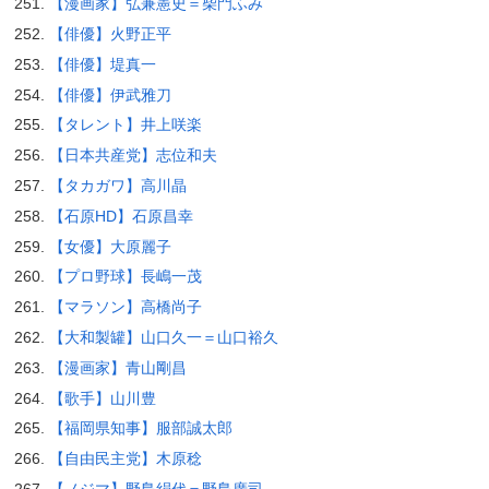
【漫画家】弘兼憲史＝柴門ふみ
【俳優】火野正平
【俳優】堤真一
【俳優】伊武雅刀
【タレント】井上咲楽
【日本共産党】志位和夫
【タカガワ】高川晶
【石原HD】石原昌幸
【女優】大原麗子
【プロ野球】長嶋一茂
【マラソン】高橋尚子
【大和製罐】山口久一＝山口裕久
【漫画家】青山剛昌
【歌手】山川豊
【福岡県知事】服部誠太郎
【自由民主党】木原稔
【ノジマ】野島絹代＝野島廣司