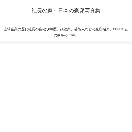
社長の家～日本の豪邸写真集
上場企業の歴代社長の自宅や学歴、政治家、芸能人などの豪邸紹介。8000軒超
の家を公開中。