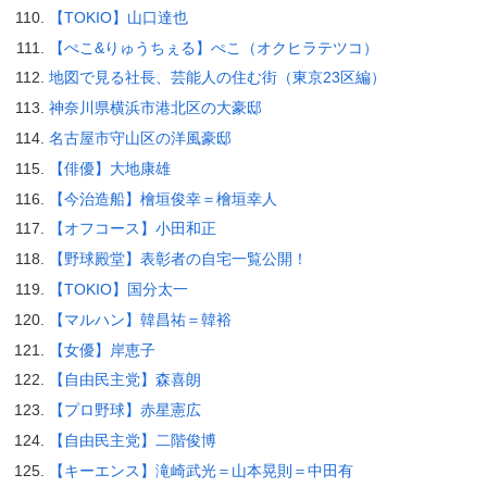
【TOKIO】山口達也
【ぺこ&りゅうちぇる】ぺこ（オクヒラテツコ）
地図で見る社長、芸能人の住む街（東京23区編）
神奈川県横浜市港北区の大豪邸
名古屋市守山区の洋風豪邸
【俳優】大地康雄
【今治造船】檜垣俊幸＝檜垣幸人
【オフコース】小田和正
【野球殿堂】表彰者の自宅一覧公開！
【TOKIO】国分太一
【マルハン】韓昌祐＝韓裕
【女優】岸恵子
【自由民主党】森喜朗
【プロ野球】赤星憲広
【自由民主党】二階俊博
【キーエンス】滝崎武光＝山本晃則＝中田有