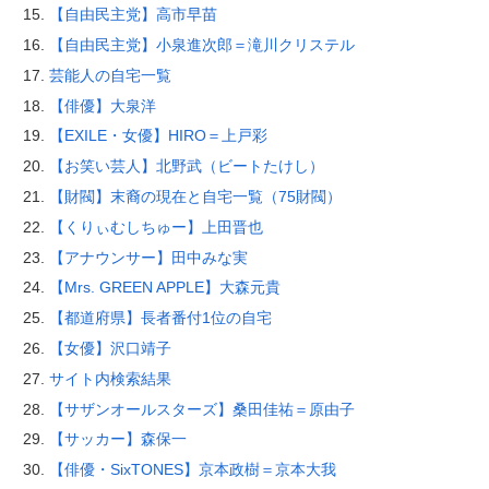
【自由民主党】高市早苗
【自由民主党】小泉進次郎＝滝川クリステル
芸能人の自宅一覧
【俳優】大泉洋
【EXILE・女優】HIRO＝上戸彩
【お笑い芸人】北野武（ビートたけし）
【財閥】末裔の現在と自宅一覧（75財閥）
【くりぃむしちゅー】上田晋也
【アナウンサー】田中みな実
【Mrs. GREEN APPLE】大森元貴
【都道府県】長者番付1位の自宅
【女優】沢口靖子
サイト内検索結果
【サザンオールスターズ】桑田佳祐＝原由子
【サッカー】森保一
【俳優・SixTONES】京本政樹＝京本大我