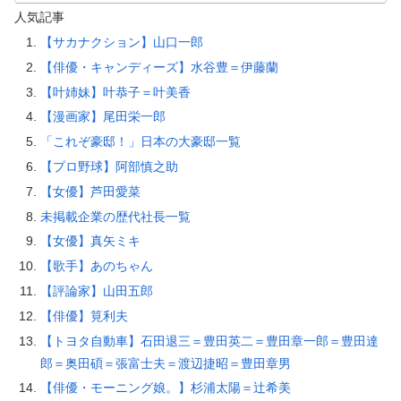
人気記事
【サカナクション】山口一郎
【俳優・キャンディーズ】水谷豊＝伊藤蘭
【叶姉妹】叶恭子＝叶美香
【漫画家】尾田栄一郎
「これぞ豪邸！」日本の大豪邸一覧
【プロ野球】阿部慎之助
【女優】芦田愛菜
未掲載企業の歴代社長一覧
【女優】真矢ミキ
【歌手】あのちゃん
【評論家】山田五郎
【俳優】筧利夫
【トヨタ自動車】石田退三＝豊田英二＝豊田章一郎＝豊田達
郎＝奥田碩＝張富士夫＝渡辺捷昭＝豊田章男
【俳優・モーニング娘。】杉浦太陽＝辻希美