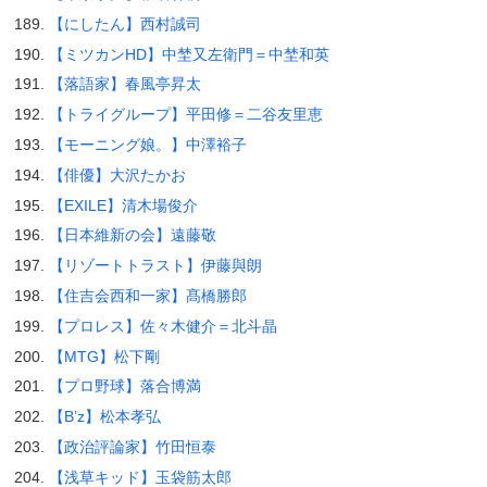
【にしたん】西村誠司
【ミツカンHD】中埜又左衛門＝中埜和英
【落語家】春風亭昇太
【トライグループ】平田修＝二谷友里恵
【モーニング娘。】中澤裕子
【俳優】大沢たかお
【EXILE】清木場俊介
【日本維新の会】遠藤敬
【リゾートトラスト】伊藤與朗
【住吉会西和一家】髙橋勝郎
【プロレス】佐々木健介＝北斗晶
【MTG】松下剛
【プロ野球】落合博満
【B’z】松本孝弘
【政治評論家】竹田恒泰
【浅草キッド】玉袋筋太郎