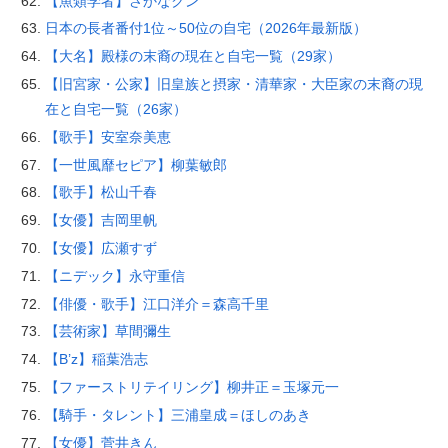
【魚類学者】さかなクン
日本の長者番付1位～50位の自宅（2026年最新版）
【大名】殿様の末裔の現在と自宅一覧（29家）
【旧宮家・公家】旧皇族と摂家・清華家・大臣家の末裔の現
在と自宅一覧（26家）
【歌手】安室奈美恵
【一世風靡セピア】柳葉敏郎
【歌手】松山千春
【女優】吉岡里帆
【女優】広瀬すず
【ニデック】永守重信
【俳優・歌手】江口洋介＝森高千里
【芸術家】草間彌生
【B’z】稲葉浩志
【ファーストリテイリング】柳井正＝玉塚元一
【騎手・タレント】三浦皇成＝ほしのあき
【女優】菅井きん