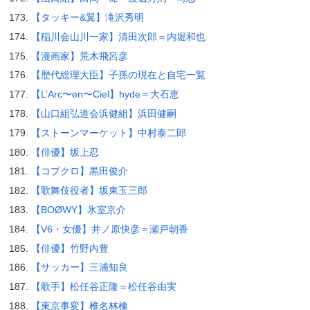
【タッキー&翼】滝沢秀明
【稲川会山川一家】清田次郎＝内堀和也
【漫画家】荒木飛呂彦
【歴代総理大臣】子孫の現在と自宅一覧
【L’Arc〜en〜Ciel】hyde＝大石恵
【山口組弘道会浜健組】浜田健嗣
【ストーンマーケット】中村泰二郎
【俳優】坂上忍
【コブクロ】黒田俊介
【歌舞伎役者】坂東玉三郎
【BOØWY】氷室京介
【V6・女優】井ノ原快彦＝瀬戸朝香
【俳優】竹野内豊
【サッカー】三浦知良
【歌手】松任谷正隆＝松任谷由実
【東京事変】椎名林檎