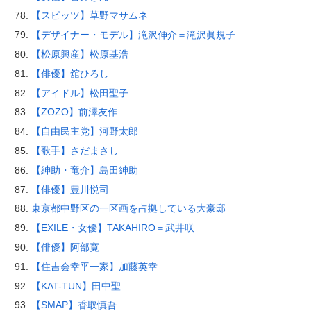
【スピッツ】草野マサムネ
【デザイナー・モデル】滝沢伸介＝滝沢眞規子
【松原興産】松原基浩
【俳優】舘ひろし
【アイドル】松田聖子
【ZOZO】前澤友作
【自由民主党】河野太郎
【歌手】さだまさし
【紳助・竜介】島田紳助
【俳優】豊川悦司
東京都中野区の一区画を占拠している大豪邸
【EXILE・女優】TAKAHIRO＝武井咲
【俳優】阿部寛
【住吉会幸平一家】加藤英幸
【KAT-TUN】田中聖
【SMAP】香取慎吾