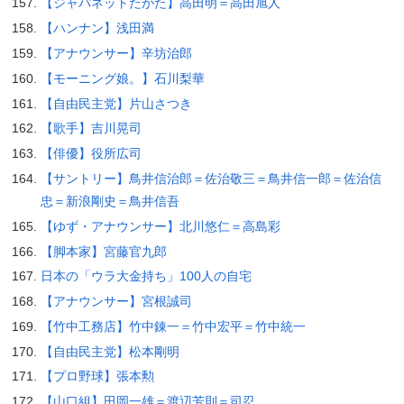
【ジャパネットたかた】高田明＝高田旭人
【ハンナン】浅田満
【アナウンサー】辛坊治郎
【モーニング娘。】石川梨華
【自由民主党】片山さつき
【歌手】吉川晃司
【俳優】役所広司
【サントリー】鳥井信治郎＝佐治敬三＝鳥井信一郎＝佐治信
忠＝新浪剛史＝鳥井信吾
【ゆず・アナウンサー】北川悠仁＝高島彩
【脚本家】宮藤官九郎
日本の「ウラ大金持ち」100人の自宅
【アナウンサー】宮根誠司
【竹中工務店】竹中錬一＝竹中宏平＝竹中統一
【自由民主党】松本剛明
【プロ野球】張本勲
【山口組】田岡一雄＝渡辺芳則＝司忍