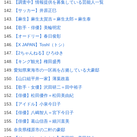
【調査中】情報提供を募集している芸能人一覧
【サッカー】井原正巳
【麻生】麻生太賀吉＝麻生太郎＝麻生泰
【歌手・俳優】美輪明宏
【オードリー】春日俊彰
【X JAPAN】Toshl（トシ）
【2ちゃんねる】ひろゆき
【キング観光】権田盛秀
愛知県東海市の一区画を占拠している大豪邸
【山口組平井一家】薄葉政嘉
【歌手・女優】沢田研二＝田中裕子
【俳優】松田優作＝松田美由紀
【アイドル】小泉今日子
【俳優】八嶋智人＝宮下今日子
【俳優】葛山信吾＝細川直美
奈良県橿原市の二軒の豪邸