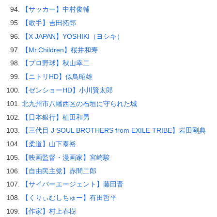
【サッカー】中村俊輔
【歌手】吉田拓郎
【X JAPAN】YOSHIKI（ヨシキ）
【Mr.Children】桜井和寿
【プロ野球】秋山幸二
【ニトリHD】似鳥昭雄
【ゼンショーHD】小川賢太郎
北九州市八幡西区の石垣に守られた城
【日本銀行】植田和男
【三代目 J SOUL BROTHERS from EXILE TRIBE】岩田剛典
【柔道】山下泰裕
【映画監督・漫画家】宮崎駿
【自由民主党】赤間二郎
【サイバーエージェント】藤田晋
【くりぃむしちゅー】有田哲平
【作家】村上春樹