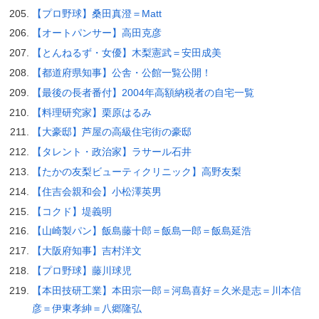
【プロ野球】桑田真澄＝Matt
【オートパンサー】高田克彦
【とんねるず・女優】木梨憲武＝安田成美
【都道府県知事】公舎・公館一覧公開！
【最後の長者番付】2004年高額納税者の自宅一覧
【料理研究家】栗原はるみ
【大豪邸】芦屋の高級住宅街の豪邸
【タレント・政治家】ラサール石井
【たかの友梨ビューティクリニック】高野友梨
【住吉会親和会】小松澤英男
【コクド】堤義明
【山崎製パン】飯島藤十郎＝飯島一郎＝飯島延浩
【大阪府知事】吉村洋文
【プロ野球】藤川球児
【本田技研工業】本田宗一郎＝河島喜好＝久米是志＝川本信
彦＝伊東孝紳＝八郷隆弘