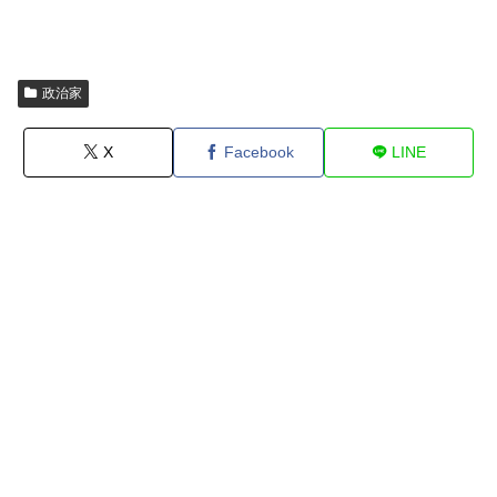
政治家
X
Facebook
LINE