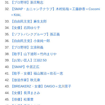
【プロ野球】新庄剛志
【SMAP・おニャン子クラブ】木村拓哉＝工藤静香＝Cocomi
＝Kōki,
【自由民主党】麻生太郎
【女優】石田ゆり子
【ソフトバンクグループ】孫正義
【自由民主党】小泉純一郎
【プロ野球】立浪和義
【歌手】山下達郎＝竹内まりや
【お笑い芸人】江頭2:50
【SMAP】中居正広
【歌手・女優】福山雅治＝吹石一恵
【放送作家】秋元康
【BREAKERZ・女優】DAIGO＝北川景子
【女優】長澤まさみ
【俳優】松重豊