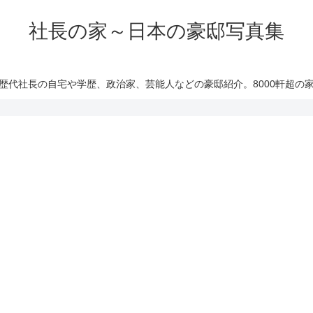
社長の家～日本の豪邸写真集
歴代社長の自宅や学歴、政治家、芸能人などの豪邸紹介。8000軒超の