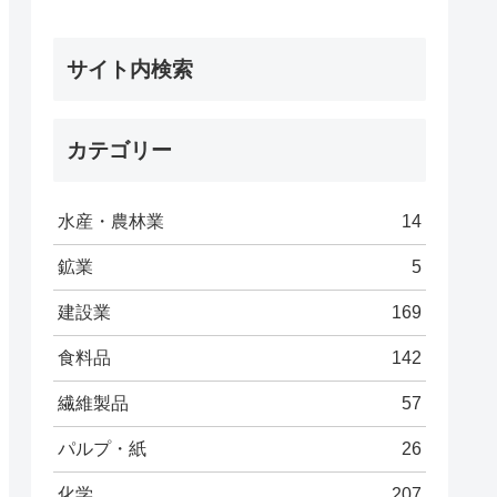
サイト内検索
カテゴリー
水産・農林業
14
鉱業
5
建設業
169
食料品
142
繊維製品
57
パルプ・紙
26
化学
207