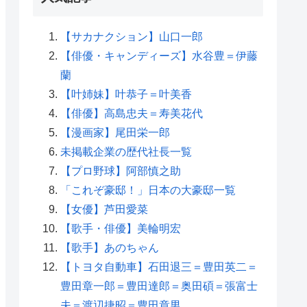
【サカナクション】山口一郎
【俳優・キャンディーズ】水谷豊＝伊藤
蘭
【叶姉妹】叶恭子＝叶美香
【俳優】高島忠夫＝寿美花代
【漫画家】尾田栄一郎
未掲載企業の歴代社長一覧
【プロ野球】阿部慎之助
「これぞ豪邸！」日本の大豪邸一覧
【女優】芦田愛菜
【歌手・俳優】美輪明宏
【歌手】あのちゃん
【トヨタ自動車】石田退三＝豊田英二＝
豊田章一郎＝豊田達郎＝奥田碩＝張富士
夫＝渡辺捷昭＝豊田章男