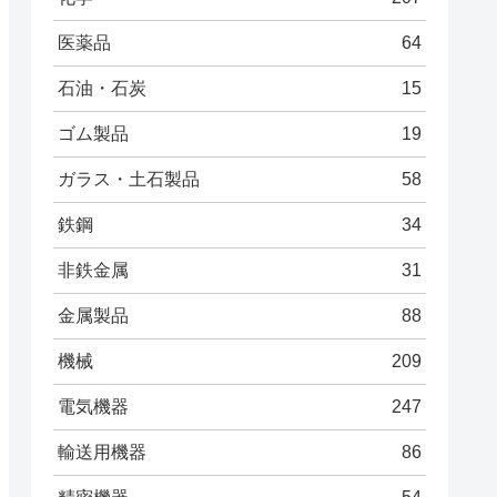
医薬品
64
石油・石炭
15
ゴム製品
19
ガラス・土石製品
58
鉄鋼
34
非鉄金属
31
金属製品
88
機械
209
電気機器
247
輸送用機器
86