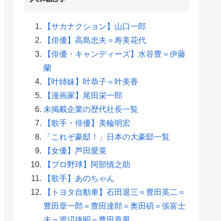
【サカナクション】山口一郎
【俳優】高島忠夫＝寿美花代
【俳優・キャンディーズ】水谷豊＝伊藤
蘭
【叶姉妹】叶恭子＝叶美香
【漫画家】尾田栄一郎
未掲載企業の歴代社長一覧
【歌手・俳優】美輪明宏
「これぞ豪邸！」日本の大豪邸一覧
【女優】芦田愛菜
【プロ野球】阿部慎之助
【歌手】あのちゃん
【トヨタ自動車】石田退三＝豊田英二＝
豊田章一郎＝豊田達郎＝奥田碩＝張富士
夫＝渡辺捷昭＝豊田章男