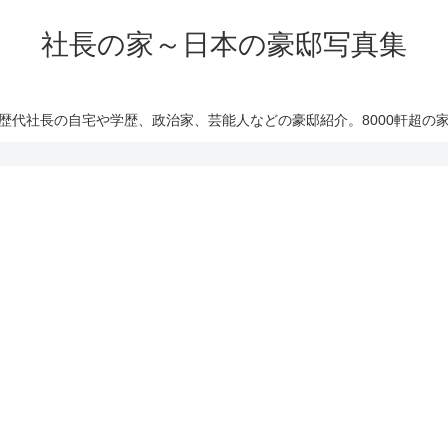
社長の家～日本の豪邸写真集
歴代社長の自宅や学歴、政治家、芸能人などの豪邸紹介。8000軒超の