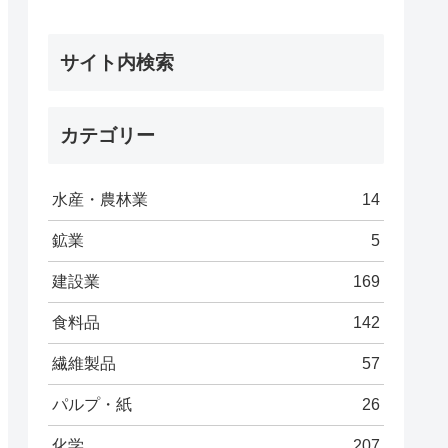
サイト内検索
カテゴリー
水産・農林業
14
鉱業
5
建設業
169
食料品
142
繊維製品
57
パルプ・紙
26
化学
207