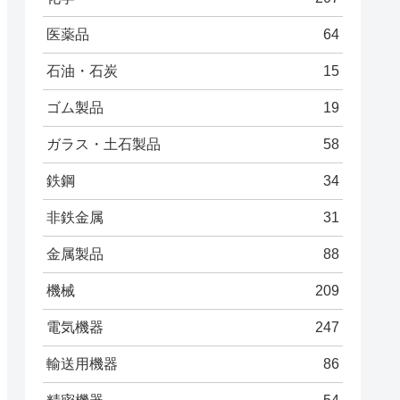
医薬品
64
石油・石炭
15
ゴム製品
19
ガラス・土石製品
58
鉄鋼
34
非鉄金属
31
金属製品
88
機械
209
電気機器
247
輸送用機器
86