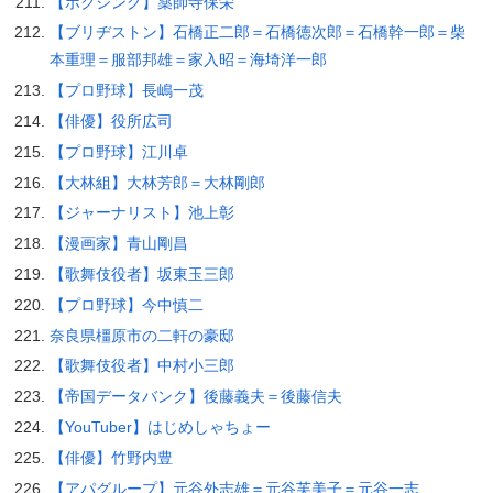
【ボクシング】薬師寺保栄
【ブリヂストン】石橋正二郎＝石橋徳次郎＝石橋幹一郎＝柴
本重理＝服部邦雄＝家入昭＝海埼洋一郎
【プロ野球】長嶋一茂
【俳優】役所広司
【プロ野球】江川卓
【大林組】大林芳郎＝大林剛郎
【ジャーナリスト】池上彰
【漫画家】青山剛昌
【歌舞伎役者】坂東玉三郎
【プロ野球】今中慎二
奈良県橿原市の二軒の豪邸
【歌舞伎役者】中村小三郎
【帝国データバンク】後藤義夫＝後藤信夫
【YouTuber】はじめしゃちょー
【俳優】竹野内豊
【アパグループ】元谷外志雄＝元谷芙美子＝元谷一志