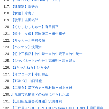
【建築家】隈研吾
【女優】岸恵子
【歌手】吉田拓郎
【くりぃむしちゅー】有田哲平
【歌手・女優】沢田研二＝田中裕子
【サッカー】中村俊輔
【ハンナン】浅田満
【竹中工務店】竹中錬一＝竹中宏平＝竹中統一
【ジャパネットたかた】高田明＝高田旭人
【2ちゃんねる】ひろゆき
【オフコース】小田和正
【TOKIO】山口達也
【工藤會】溝下秀男＝野村悟＝田上文雄
北九州市八幡西区の石垣に守られた城
【山口組弘道会浜健組】浜田健嗣
【三代目 J SOUL BROTHERS from EXILE TRIBE】岩田剛典