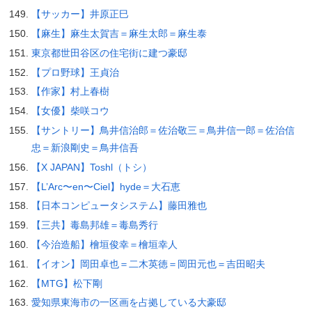
【サッカー】井原正巳
【麻生】麻生太賀吉＝麻生太郎＝麻生泰
東京都世田谷区の住宅街に建つ豪邸
【プロ野球】王貞治
【作家】村上春樹
【女優】柴咲コウ
【サントリー】鳥井信治郎＝佐治敬三＝鳥井信一郎＝佐治信
忠＝新浪剛史＝鳥井信吾
【X JAPAN】Toshl（トシ）
【L’Arc〜en〜Ciel】hyde＝大石恵
【日本コンピュータシステム】藤田雅也
【三共】毒島邦雄＝毒島秀行
【今治造船】檜垣俊幸＝檜垣幸人
【イオン】岡田卓也＝二木英徳＝岡田元也＝吉田昭夫
【MTG】松下剛
愛知県東海市の一区画を占拠している大豪邸