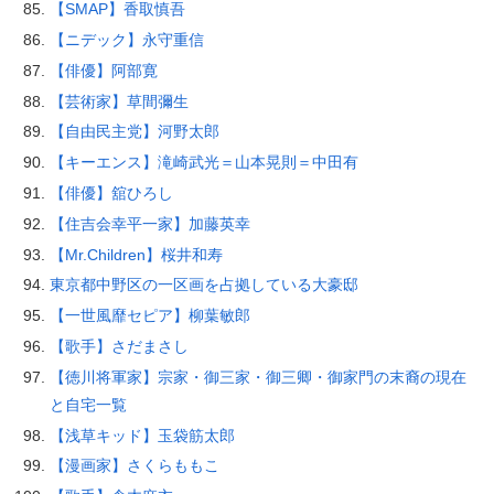
【SMAP】香取慎吾
【ニデック】永守重信
【俳優】阿部寛
【芸術家】草間彌生
【自由民主党】河野太郎
【キーエンス】滝崎武光＝山本晃則＝中田有
【俳優】舘ひろし
【住吉会幸平一家】加藤英幸
【Mr.Children】桜井和寿
東京都中野区の一区画を占拠している大豪邸
【一世風靡セピア】柳葉敏郎
【歌手】さだまさし
【徳川将軍家】宗家・御三家・御三卿・御家門の末裔の現在
と自宅一覧
【浅草キッド】玉袋筋太郎
【漫画家】さくらももこ