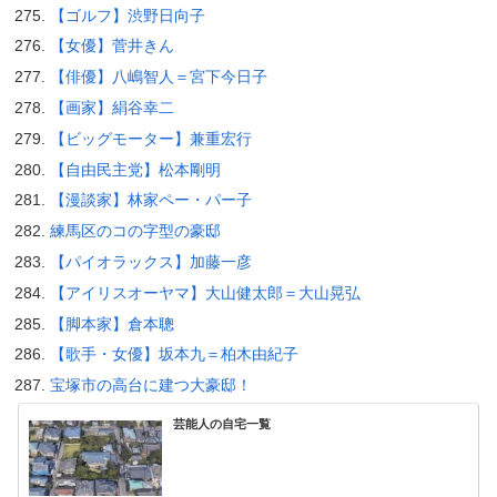
【ゴルフ】渋野日向子
【女優】菅井きん
【俳優】八嶋智人＝宮下今日子
【画家】絹谷幸二
【ビッグモーター】兼重宏行
【自由民主党】松本剛明
【漫談家】林家ペー・パー子
練馬区のコの字型の豪邸
【パイオラックス】加藤一彦
【アイリスオーヤマ】大山健太郎＝大山晃弘
【脚本家】倉本聰
【歌手・女優】坂本九＝柏木由紀子
宝塚市の高台に建つ大豪邸！
芸能人の自宅一覧