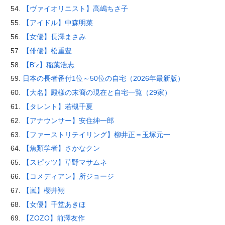
【ヴァイオリニスト】高嶋ちさ子
【アイドル】中森明菜
【女優】長澤まさみ
【俳優】松重豊
【B’z】稲葉浩志
日本の長者番付1位～50位の自宅（2026年最新版）
【大名】殿様の末裔の現在と自宅一覧（29家）
【タレント】若槻千夏
【アナウンサー】安住紳一郎
【ファーストリテイリング】柳井正＝玉塚元一
【魚類学者】さかなクン
【スピッツ】草野マサムネ
【コメディアン】所ジョージ
【嵐】櫻井翔
【女優】千堂あきほ
【ZOZO】前澤友作