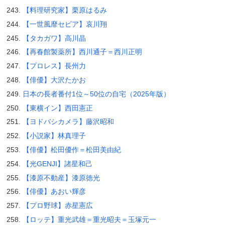
【料理研究家】栗原はるみ
【一世風靡セピア】哀川翔
【タカガワ】高川晶
【再春館製薬所】西川通子＝西川正明
【プロレス】長州力
【俳優】大沢たかお
日本の長者番付1位～50位の自宅（2025年版）
【東横イン】西田憲正
【ヨドバシカメラ】藤沢昭和
【小説家】林真理子
【俳優】松田優作＝松田美由紀
【光GENJI】諸星和己
【漆原不動産】漆原徳光
【俳優】あおい輝彦
【プロ野球】赤星憲広
【ロッテ】重光武雄＝重光昭夫＝玉塚元一