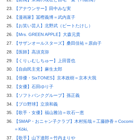
【アナウンサー】田中みな実
【漫画家】冨樫義博＝武内直子
【お笑い芸人】北野武（ビートたけし）
【Mrs. GREEN APPLE】大森元貴
【サザンオールスターズ】桑田佳祐＝原由子
【医師】高須克弥
【くりぃむしちゅー】上田晋也
【自由民主党】麻生太郎
【俳優・SixTONES】京本政樹＝京本大我
【女優】石田ゆり子
【ソフトバンクグループ】孫正義
【プロ野球】立浪和義
【歌手・女優】福山雅治＝吹石一恵
【SMAP・おニャン子クラブ】木村拓哉＝工藤静香＝Cocomi
＝Kōki,
【歌手】山下達郎＝竹内まりや