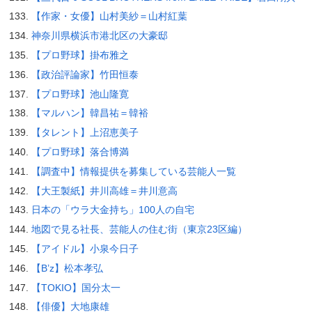
【作家・女優】山村美紗＝山村紅葉
神奈川県横浜市港北区の大豪邸
【プロ野球】掛布雅之
【政治評論家】竹田恒泰
【プロ野球】池山隆寛
【マルハン】韓昌祐＝韓裕
【タレント】上沼恵美子
【プロ野球】落合博満
【調査中】情報提供を募集している芸能人一覧
【大王製紙】井川高雄＝井川意高
日本の「ウラ大金持ち」100人の自宅
地図で見る社長、芸能人の住む街（東京23区編）
【アイドル】小泉今日子
【B’z】松本孝弘
【TOKIO】国分太一
【俳優】大地康雄