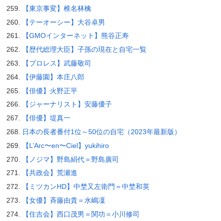
【東京事変】椎名林檎
【テーオーシー】大谷卓男
【GMOインターネット】熊谷正寿
【歴代総理大臣】子孫の現在と自宅一覧
【プロレス】武藤敬司
【伊藤園】本庄八郎
【俳優】火野正平
【ジャーナリスト】安藤優子
【俳優】堤真一
日本の長者番付1位～50位の自宅（2023年最新版）
【L’Arc〜en〜Ciel】yukihiro
【ノジマ】野島絹代＝野島廣司
【共政会】荒瀬進
【ミツカンHD】中埜又左衛門＝中埜和英
【女優】斉藤由貴＝水嶋凜
【住吉会】西口茂男＝関功＝小川修司