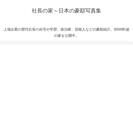
社長の家～日本の豪邸写真集
上場企業の歴代社長の自宅や学歴、政治家、芸能人などの豪邸紹介。8000軒超
の家を公開中。