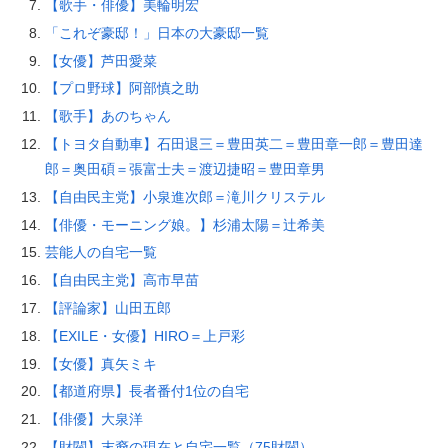
【歌手・俳優】美輪明宏
「これぞ豪邸！」日本の大豪邸一覧
【女優】芦田愛菜
【プロ野球】阿部慎之助
【歌手】あのちゃん
【トヨタ自動車】石田退三＝豊田英二＝豊田章一郎＝豊田達
郎＝奥田碩＝張富士夫＝渡辺捷昭＝豊田章男
【自由民主党】小泉進次郎＝滝川クリステル
【俳優・モーニング娘。】杉浦太陽＝辻希美
芸能人の自宅一覧
【自由民主党】高市早苗
【評論家】山田五郎
【EXILE・女優】HIRO＝上戸彩
【女優】真矢ミキ
【都道府県】長者番付1位の自宅
【俳優】大泉洋
【財閥】末裔の現在と自宅一覧（75財閥）