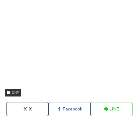
卸売
X
Facebook
LINE