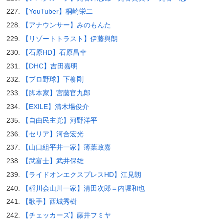
【YouTuber】桐崎栄二
【アナウンサー】みのもんた
【リゾートトラスト】伊藤與朗
【石原HD】石原昌幸
【DHC】吉田嘉明
【プロ野球】下柳剛
【脚本家】宮藤官九郎
【EXILE】清木場俊介
【自由民主党】河野洋平
【セリア】河合宏光
【山口組平井一家】薄葉政嘉
【武富士】武井保雄
【ライドオンエクスプレスHD】江見朗
【稲川会山川一家】清田次郎＝内堀和也
【歌手】西城秀樹
【チェッカーズ】藤井フミヤ