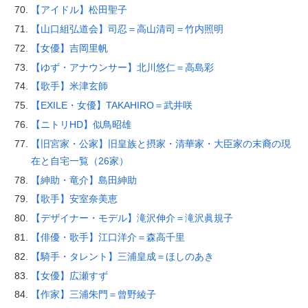
【アイドル】松田聖子
【山口組弘道会】司忍＝高山清司＝竹内照明
【女優】吉岡里帆
【ゆず・アナウンサー】北川悠仁＝高島彩
【歌手】米津玄師
【EXILE・女優】TAKAHIRO＝武井咲
【ニトリHD】似鳥昭雄
【旧宮家・公家】旧皇族と摂家・清華家・大臣家の末裔の現
在と自宅一覧（26家）
【紳助・竜介】島田紳助
【歌手】安室奈美恵
【デザイナー・モデル】滝沢伸介＝滝沢眞規子
【俳優・歌手】江口洋介＝森高千里
【騎手・タレント】三浦皇成＝ほしのあき
【女優】広瀬すず
【作家】三浦朱門＝曾野綾子