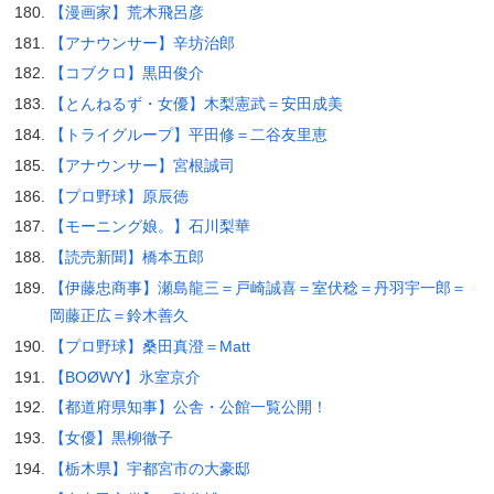
【漫画家】荒木飛呂彦
【アナウンサー】辛坊治郎
【コブクロ】黒田俊介
【とんねるず・女優】木梨憲武＝安田成美
【トライグループ】平田修＝二谷友里恵
【アナウンサー】宮根誠司
【プロ野球】原辰徳
【モーニング娘。】石川梨華
【読売新聞】橋本五郎
【伊藤忠商事】瀬島龍三＝戸崎誠喜＝室伏稔＝丹羽宇一郎＝
岡藤正広＝鈴木善久
【プロ野球】桑田真澄＝Matt
【BOØWY】氷室京介
【都道府県知事】公舎・公館一覧公開！
【女優】黒柳徹子
【栃木県】宇都宮市の大豪邸