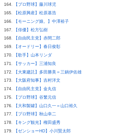
【プロ野球】藤川球児
【松原興産】松原基浩
【モーニング娘。】中澤裕子
【俳優】松方弘樹
【自由民主党】赤間二郎
【オードリー】春日俊彰
【歌手】山本リンダ
【サッカー】三浦知良
【大東建託】多田勝美＝三鍋伊佐雄
【大阪府知事】吉村洋文
【自由民主党】金丸信
【プロ野球】谷繁元信
【大和製罐】山口久一＝山口裕久
【プロ野球】秋山幸二
【キング観光】権田盛秀
【ゼンショーHD】小川賢太郎