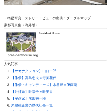
・衛星写真、ストリートビューの出典：グーグルマップ
豪邸写真集（海外版）
President House
presidenthouse.org
人気記事
【サカナクション】山口一郎
【俳優】高島忠夫＝寿美花代
【俳優・キャンディーズ】水谷豊＝伊藤蘭
【叶姉妹】叶恭子＝叶美香
【漫画家】尾田栄一郎
未掲載企業の歴代社長一覧