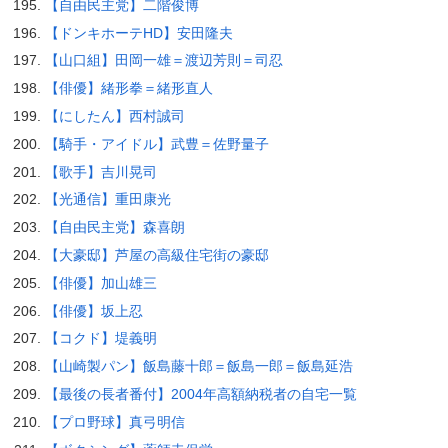
【自由民主党】二階俊博
【ドンキホーテHD】安田隆夫
【山口組】田岡一雄＝渡辺芳則＝司忍
【俳優】緒形拳＝緒形直人
【にしたん】西村誠司
【騎手・アイドル】武豊＝佐野量子
【歌手】吉川晃司
【光通信】重田康光
【自由民主党】森喜朗
【大豪邸】芦屋の高級住宅街の豪邸
【俳優】加山雄三
【俳優】坂上忍
【コクド】堤義明
【山崎製パン】飯島藤十郎＝飯島一郎＝飯島延浩
【最後の長者番付】2004年高額納税者の自宅一覧
【プロ野球】真弓明信