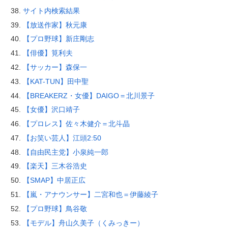
サイト内検索結果
【放送作家】秋元康
【プロ野球】新庄剛志
【俳優】筧利夫
【サッカー】森保一
【KAT-TUN】田中聖
【BREAKERZ・女優】DAIGO＝北川景子
【女優】沢口靖子
【プロレス】佐々木健介＝北斗晶
【お笑い芸人】江頭2:50
【自由民主党】小泉純一郎
【楽天】三木谷浩史
【SMAP】中居正広
【嵐・アナウンサー】二宮和也＝伊藤綾子
【プロ野球】鳥谷敬
【モデル】舟山久美子（くみっきー）