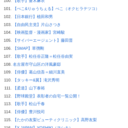
【歌手】倉木麻衣
【ぺこ&りゅうちぇる】ぺこ（オクヒラテツコ）
【日本銀行】植田和男
【自由民主党】片山さつき
【映画監督・漫画家】宮崎駿
【サイバーエージェント】藤田晋
【SMAP】草彅剛
【歌手】松任谷正隆＝松任谷由実
名古屋市守山区の洋風豪邸
【俳優】葛山信吾＝細川直美
【タッキー&翼】滝沢秀明
【柔道】山下泰裕
【野球殿堂】表彰者の自宅一覧公開！
【歌手】松山千春
【俳優】豊川悦司
【たかの友梨ビューティクリニック】高野友梨
【X JAPAN】YOSHIKI（ヨシキ）