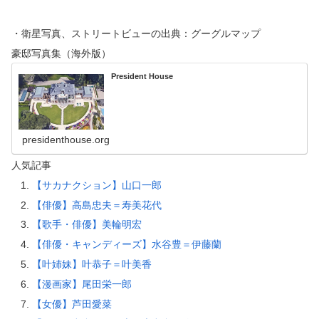
・衛星写真、ストリートビューの出典：グーグルマップ
豪邸写真集（海外版）
President House
presidenthouse.org
人気記事
【サカナクション】山口一郎
【俳優】高島忠夫＝寿美花代
【歌手・俳優】美輪明宏
【俳優・キャンディーズ】水谷豊＝伊藤蘭
【叶姉妹】叶恭子＝叶美香
【漫画家】尾田栄一郎
【女優】芦田愛菜