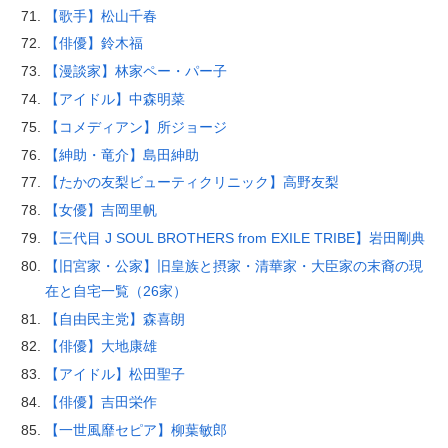
【歌手】松山千春
【俳優】鈴木福
【漫談家】林家ペー・パー子
【アイドル】中森明菜
【コメディアン】所ジョージ
【紳助・竜介】島田紳助
【たかの友梨ビューティクリニック】高野友梨
【女優】吉岡里帆
【三代目 J SOUL BROTHERS from EXILE TRIBE】岩田剛典
【旧宮家・公家】旧皇族と摂家・清華家・大臣家の末裔の現
在と自宅一覧（26家）
【自由民主党】森喜朗
【俳優】大地康雄
【アイドル】松田聖子
【俳優】吉田栄作
【一世風靡セピア】柳葉敏郎