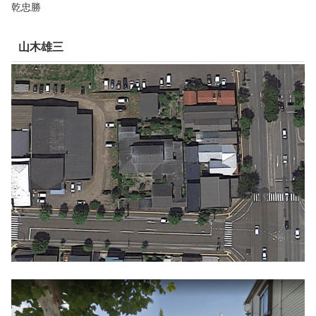
乾忠勝
山木雄三