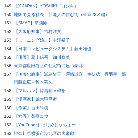
【X JAPAN】YOSHIKI（ヨシキ）
地図で見る社長、芸能人の住む街（東京23区編）
【SMAP】草彅剛
【大阪府知事】吉村洋文
【モーニング娘。】中澤裕子
【日本コンピュータシステム】藤田雅也
【俳優】葛山信吾＝細川直美
東京都世田谷区の住宅街に建つ豪邸
【伊藤忠商事】瀬島龍三＝戸崎誠喜＝室伏稔＝丹羽宇一郎＝
岡藤正広＝鈴木善久
【マルハン】韓昌祐＝韓裕
【漫画家】荒木飛呂彦
【作家】百田尚樹
【女優】柴咲コウ
【YouTuber】はじめしゃちょー
神奈川県横浜市港北区の大豪邸