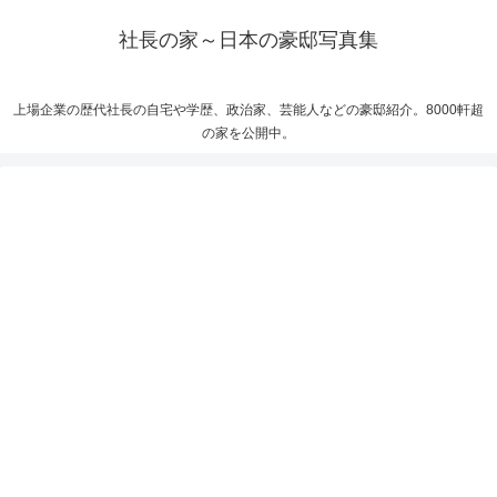
社長の家～日本の豪邸写真集
上場企業の歴代社長の自宅や学歴、政治家、芸能人などの豪邸紹介。8000軒超
の家を公開中。