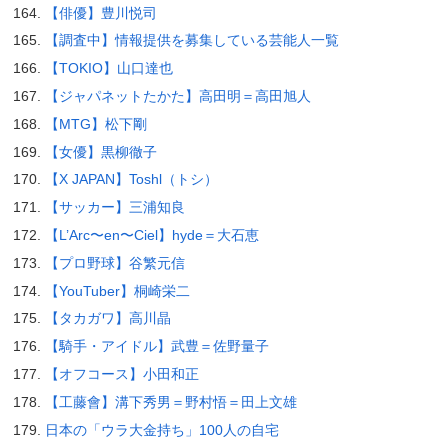
【俳優】豊川悦司
【調査中】情報提供を募集している芸能人一覧
【TOKIO】山口達也
【ジャパネットたかた】高田明＝高田旭人
【MTG】松下剛
【女優】黒柳徹子
【X JAPAN】Toshl（トシ）
【サッカー】三浦知良
【L’Arc〜en〜Ciel】hyde＝大石恵
【プロ野球】谷繁元信
【YouTuber】桐崎栄二
【タカガワ】高川晶
【騎手・アイドル】武豊＝佐野量子
【オフコース】小田和正
【工藤會】溝下秀男＝野村悟＝田上文雄
日本の「ウラ大金持ち」100人の自宅