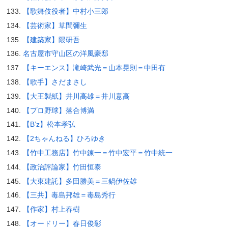
【歌舞伎役者】中村小三郎
【芸術家】草間彌生
【建築家】隈研吾
名古屋市守山区の洋風豪邸
【キーエンス】滝崎武光＝山本晃則＝中田有
【歌手】さだまさし
【大王製紙】井川高雄＝井川意高
【プロ野球】落合博満
【B’z】松本孝弘
【2ちゃんねる】ひろゆき
【竹中工務店】竹中錬一＝竹中宏平＝竹中統一
【政治評論家】竹田恒泰
【大東建託】多田勝美＝三鍋伊佐雄
【三共】毒島邦雄＝毒島秀行
【作家】村上春樹
【オードリー】春日俊彰