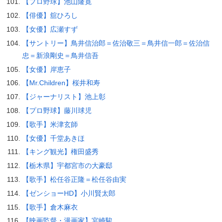
【プロ野球】池山隆寛
【俳優】舘ひろし
【女優】広瀬すず
【サントリー】鳥井信治郎＝佐治敬三＝鳥井信一郎＝佐治信
忠＝新浪剛史＝鳥井信吾
【女優】岸恵子
【Mr.Children】桜井和寿
【ジャーナリスト】池上彰
【プロ野球】藤川球児
【歌手】米津玄師
【女優】千堂あきほ
【キング観光】権田盛秀
【栃木県】宇都宮市の大豪邸
【歌手】松任谷正隆＝松任谷由実
【ゼンショーHD】小川賢太郎
【歌手】倉木麻衣
【映画監督・漫画家】宮崎駿