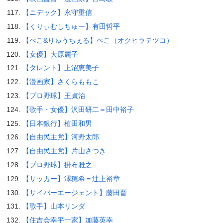
【ニデック】永守重信
【くりぃむしちゅー】有田哲平
【ぺこ&りゅうちぇる】ぺこ（オクヒラテツコ）
【女優】大原麗子
【タレント】上沼恵美子
【漫画家】さくらももこ
【プロ野球】王貞治
【歌手・女優】沢田研二＝田中裕子
【日本銀行】植田和男
【自由民主党】河野太郎
【自由民主党】片山さつき
【プロ野球】掛布雅之
【サッカー】澤穂希＝辻上裕章
【サイバーエージェント】藤田晋
【歌手】山本リンダ
【住吉会幸平一家】加藤英幸