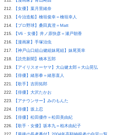
【漫画家】青山剛昌
【女優】葉月里緒奈
【今治造船】檜垣俊幸＝檜垣幸人
【プロ野球】桑田真澄＝Matt
【V6・女優】井ノ原快彦＝瀬戸朝香
【漫画家】手塚治虫
【神戸山口組山健組妹尾組】妹尾英幸
【読売新聞】橋本五郎
【アイリスオーヤマ】大山健太郎＝大山晃弘
【俳優】緒形拳＝緒形直人
【歌手】吉田拓郎
【俳優】大沢たかお
【アナウンサー】みのもんた
【俳優】坂上忍
【俳優】松田優作＝松田美由紀
【歌手・女優】坂本九＝柏木由紀子
【最後の長者番付】2004年高額納税者の自宅一覧