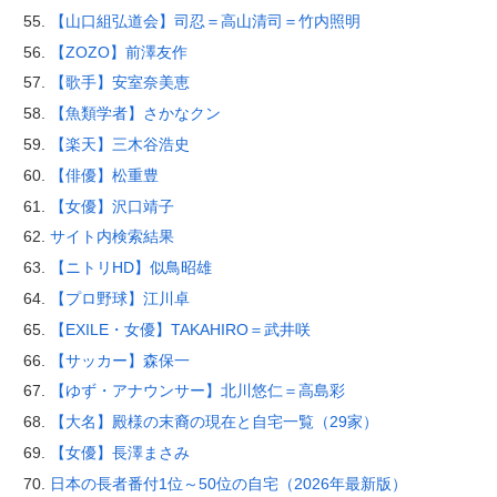
【山口組弘道会】司忍＝高山清司＝竹内照明
【ZOZO】前澤友作
【歌手】安室奈美恵
【魚類学者】さかなクン
【楽天】三木谷浩史
【俳優】松重豊
【女優】沢口靖子
サイト内検索結果
【ニトリHD】似鳥昭雄
【プロ野球】江川卓
【EXILE・女優】TAKAHIRO＝武井咲
【サッカー】森保一
【ゆず・アナウンサー】北川悠仁＝高島彩
【大名】殿様の末裔の現在と自宅一覧（29家）
【女優】長澤まさみ
日本の長者番付1位～50位の自宅（2026年最新版）