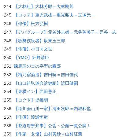
【大林組】大林芳郎＝大林剛郎
【ロッテ】重光武雄＝重光昭夫＝玉塚元一
【俳優】松方弘樹
【アパグループ】元谷外志雄＝元谷芙美子＝元谷一志
【歌舞伎役者】坂東玉三郎
【俳優】小日向文世
【YMO】細野晴臣
練馬区のコの字型の豪邸
【梅乃宿酒造】吉田暁＝吉田佳代
【山口組弘道会浜健組】浜田健嗣
【東横イン】西田憲正
【コクド】堤義明
【稲川会山川一家】清田次郎＝内堀和也
【俳優】渡瀬恒彦
【都道府県知事】公舎・公館一覧公開！
【作家・女優】山村美紗＝山村紅葉