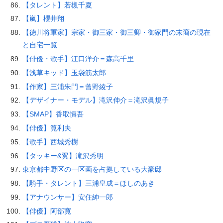
【タレント】若槻千夏
【嵐】櫻井翔
【徳川将軍家】宗家・御三家・御三卿・御家門の末裔の現在
と自宅一覧
【俳優・歌手】江口洋介＝森高千里
【浅草キッド】玉袋筋太郎
【作家】三浦朱門＝曾野綾子
【デザイナー・モデル】滝沢伸介＝滝沢眞規子
【SMAP】香取慎吾
【俳優】筧利夫
【歌手】西城秀樹
【タッキー&翼】滝沢秀明
東京都中野区の一区画を占拠している大豪邸
【騎手・タレント】三浦皇成＝ほしのあき
【アナウンサー】安住紳一郎
【俳優】阿部寛