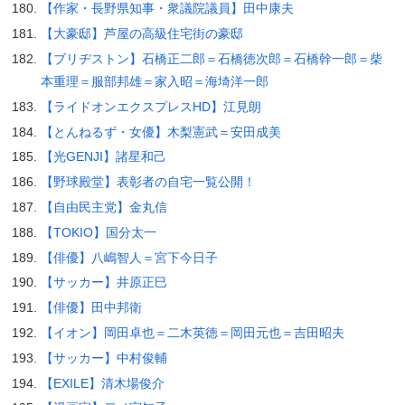
【作家・長野県知事・衆議院議員】田中康夫
【大豪邸】芦屋の高級住宅街の豪邸
【ブリヂストン】石橋正二郎＝石橋徳次郎＝石橋幹一郎＝柴
本重理＝服部邦雄＝家入昭＝海埼洋一郎
【ライドオンエクスプレスHD】江見朗
【とんねるず・女優】木梨憲武＝安田成美
【光GENJI】諸星和己
【野球殿堂】表彰者の自宅一覧公開！
【自由民主党】金丸信
【TOKIO】国分太一
【俳優】八嶋智人＝宮下今日子
【サッカー】井原正巳
【俳優】田中邦衛
【イオン】岡田卓也＝二木英徳＝岡田元也＝吉田昭夫
【サッカー】中村俊輔
【EXILE】清木場俊介