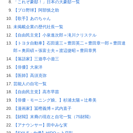
「これぞ豪邸！」日本の大豪邸一覧
【プロ野球】阿部慎之助
【歌手】あのちゃん
未掲載企業の歴代社長一覧
【自由民主党】小泉進次郎＝滝川クリステル
【トヨタ自動車】石田退三＝豊田英二＝豊田章一郎＝豊田達
郎＝奥田碩＝張富士夫＝渡辺捷昭＝豊田章男
【落語家】三遊亭小遊三
【俳優】大泉洋
【医師】高須克弥
芸能人の自宅一覧
【自由民主党】高市早苗
【俳優・モーニング娘。】杉浦太陽＝辻希美
【漫画家】冨樫義博＝武内直子
【財閥】末裔の現在と自宅一覧（75財閥）
【アナウンサー】田中みな実