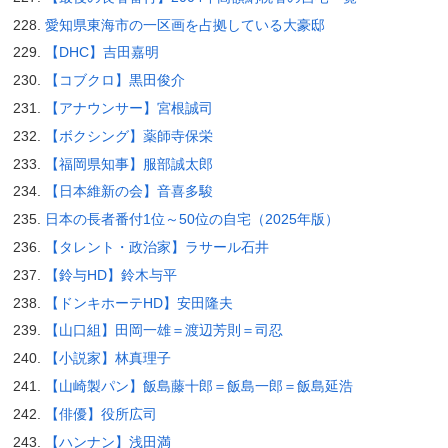
愛知県東海市の一区画を占拠している大豪邸
【DHC】吉田嘉明
【コブクロ】黒田俊介
【アナウンサー】宮根誠司
【ボクシング】薬師寺保栄
【福岡県知事】服部誠太郎
【日本維新の会】音喜多駿
日本の長者番付1位～50位の自宅（2025年版）
【タレント・政治家】ラサール石井
【鈴与HD】鈴木与平
【ドンキホーテHD】安田隆夫
【山口組】田岡一雄＝渡辺芳則＝司忍
【小説家】林真理子
【山崎製パン】飯島藤十郎＝飯島一郎＝飯島延浩
【俳優】役所広司
【ハンナン】浅田満