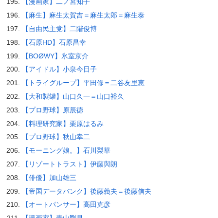
【漫画家】二ノ宮知子
【麻生】麻生太賀吉＝麻生太郎＝麻生泰
【自由民主党】二階俊博
【石原HD】石原昌幸
【BOØWY】氷室京介
【アイドル】小泉今日子
【トライグループ】平田修＝二谷友里恵
【大和製罐】山口久一＝山口裕久
【プロ野球】原辰徳
【料理研究家】栗原はるみ
【プロ野球】秋山幸二
【モーニング娘。】石川梨華
【リゾートトラスト】伊藤與朗
【俳優】加山雄三
【帝国データバンク】後藤義夫＝後藤信夫
【オートパンサー】高田克彦