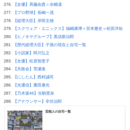
【女優】斉藤由貴＝水嶋凜
【プロ野球】長嶋一茂
【総理大臣】岸田文雄
【スクウェア・エニックス】福嶋康博＝宮本雅史＝松田洋祐
【ヒノキヤグループ】黒須新治郎
【歴代総理大臣】子孫の現在と自宅一覧
【小説家】阿川弘之
【女優】松原智恵子
【共政会】荒瀬進
【にしたん】西村誠司
【光通信】重田康光
【乃木坂46】生駒里奈
【アナウンサー】辛坊治郎
芸能人の自宅一覧