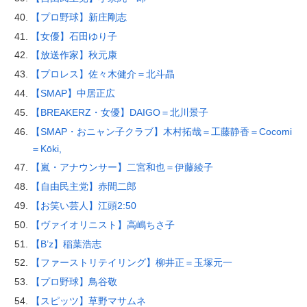
【プロ野球】新庄剛志
【女優】石田ゆり子
【放送作家】秋元康
【プロレス】佐々木健介＝北斗晶
【SMAP】中居正広
【BREAKERZ・女優】DAIGO＝北川景子
【SMAP・おニャン子クラブ】木村拓哉＝工藤静香＝Cocomi
＝Kōki,
【嵐・アナウンサー】二宮和也＝伊藤綾子
【自由民主党】赤間二郎
【お笑い芸人】江頭2:50
【ヴァイオリニスト】高嶋ちさ子
【B’z】稲葉浩志
【ファーストリテイリング】柳井正＝玉塚元一
【プロ野球】鳥谷敬
【スピッツ】草野マサムネ