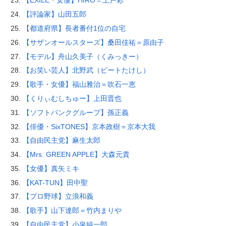
【EXILE・女優】HIRO＝上戸彩
【評論家】山田五郎
【都道府県】長者番付1位の自宅
【サザンオールスターズ】桑田佳祐＝原由子
【モデル】舟山久美子（くみっきー）
【お笑い芸人】北野武（ビートたけし）
【歌手・女優】福山雅治＝吹石一恵
【くりぃむしちゅー】上田晋也
【ソフトバンクグループ】孫正義
【俳優・SixTONES】京本政樹＝京本大我
【自由民主党】麻生太郎
【Mrs. GREEN APPLE】大森元貴
【女優】真矢ミキ
【KAT-TUN】田中聖
【プロ野球】立浪和義
【歌手】山下達郎＝竹内まりや
【自由民主党】小泉純一郎