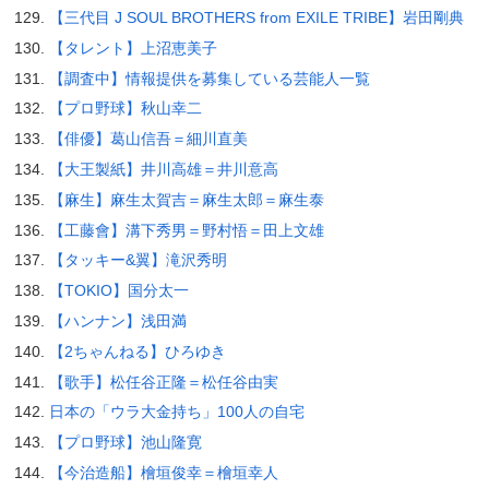
【三代目 J SOUL BROTHERS from EXILE TRIBE】岩田剛典
【タレント】上沼恵美子
【調査中】情報提供を募集している芸能人一覧
【プロ野球】秋山幸二
【俳優】葛山信吾＝細川直美
【大王製紙】井川高雄＝井川意高
【麻生】麻生太賀吉＝麻生太郎＝麻生泰
【工藤會】溝下秀男＝野村悟＝田上文雄
【タッキー&翼】滝沢秀明
【TOKIO】国分太一
【ハンナン】浅田満
【2ちゃんねる】ひろゆき
【歌手】松任谷正隆＝松任谷由実
日本の「ウラ大金持ち」100人の自宅
【プロ野球】池山隆寛
【今治造船】檜垣俊幸＝檜垣幸人