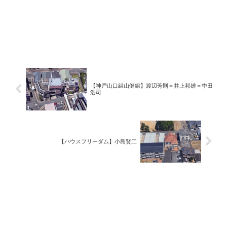
【神戸山口組山健組】渡辺芳則＝井上邦雄＝中田
浩司
【ハウスフリーダム】小島賢二