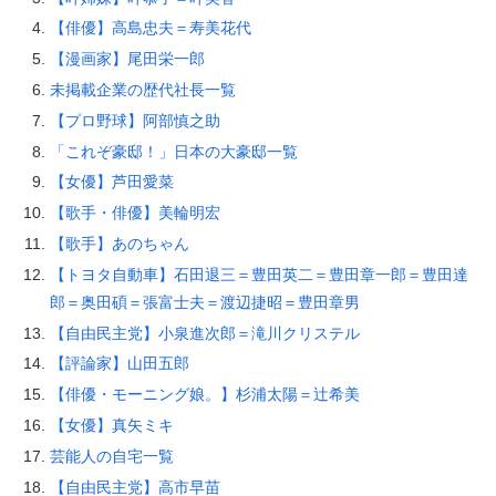
【俳優】高島忠夫＝寿美花代
【漫画家】尾田栄一郎
未掲載企業の歴代社長一覧
【プロ野球】阿部慎之助
「これぞ豪邸！」日本の大豪邸一覧
【女優】芦田愛菜
【歌手・俳優】美輪明宏
【歌手】あのちゃん
【トヨタ自動車】石田退三＝豊田英二＝豊田章一郎＝豊田達
郎＝奥田碩＝張富士夫＝渡辺捷昭＝豊田章男
【自由民主党】小泉進次郎＝滝川クリステル
【評論家】山田五郎
【俳優・モーニング娘。】杉浦太陽＝辻希美
【女優】真矢ミキ
芸能人の自宅一覧
【自由民主党】高市早苗