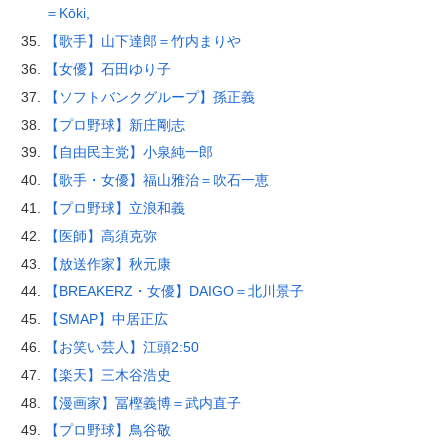
＝Kōki,
【歌手】山下達郎＝竹内まりや
【女優】石田ゆり子
【ソフトバンクグループ】孫正義
【プロ野球】新庄剛志
【自由民主党】小泉純一郎
【歌手・女優】福山雅治＝吹石一恵
【プロ野球】立浪和義
【医師】高須克弥
【放送作家】秋元康
【BREAKERZ・女優】DAIGO＝北川景子
【SMAP】中居正広
【お笑い芸人】江頭2:50
【楽天】三木谷浩史
【漫画家】冨樫義博＝武内直子
【プロ野球】鳥谷敬