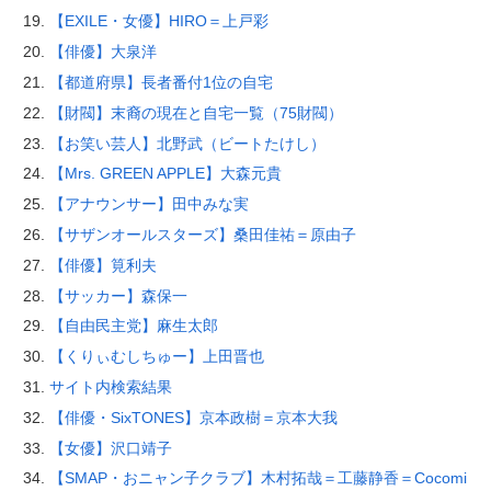
【EXILE・女優】HIRO＝上戸彩
【俳優】大泉洋
【都道府県】長者番付1位の自宅
【財閥】末裔の現在と自宅一覧（75財閥）
【お笑い芸人】北野武（ビートたけし）
【Mrs. GREEN APPLE】大森元貴
【アナウンサー】田中みな実
【サザンオールスターズ】桑田佳祐＝原由子
【俳優】筧利夫
【サッカー】森保一
【自由民主党】麻生太郎
【くりぃむしちゅー】上田晋也
サイト内検索結果
【俳優・SixTONES】京本政樹＝京本大我
【女優】沢口靖子
【SMAP・おニャン子クラブ】木村拓哉＝工藤静香＝Cocomi