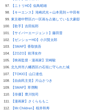
【ニトリHD】似鳥昭雄
【キーエンス】滝崎武光＝山本晃則＝中田有
東京都中野区の一区画を占拠している大豪邸
【歌手】吉田拓郎
【サイバーエージェント】藤田晋
【ゼンショーHD】小川賢太郎
【SMAP】香取慎吾
【ZOZO】前澤友作
【映画監督・漫画家】宮崎駿
北九州市八幡西区の石垣に守られた城
【TOKIO】山口達也
【自由民主党】片山さつき
【SMAP】草彅剛
【俳優】豊川悦司
【漫画家】さくらももこ
【Mr.Children】桜井和寿