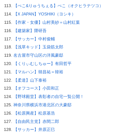
【ぺこ&りゅうちぇる】ぺこ（オクヒラテツコ）
【X JAPAN】YOSHIKI（ヨシキ）
【作家・女優】山村美紗＝山村紅葉
【建築家】隈研吾
【サッカー】中村俊輔
【浅草キッド】玉袋筋太郎
名古屋市守山区の洋風豪邸
【くりぃむしちゅー】有田哲平
【マルハン】韓昌祐＝韓裕
【柔道】山下泰裕
【オフコース】小田和正
【野球殿堂】表彰者の自宅一覧公開！
神奈川県横浜市港北区の大豪邸
【松原興産】松原基浩
【自由民主党】赤間二郎
【サッカー】井原正巳