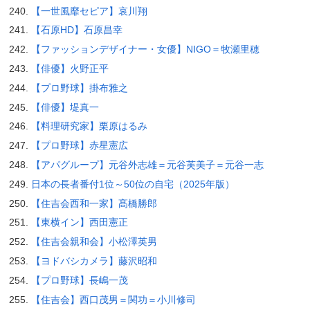
【一世風靡セピア】哀川翔
【石原HD】石原昌幸
【ファッションデザイナー・女優】NIGO＝牧瀬里穂
【俳優】火野正平
【プロ野球】掛布雅之
【俳優】堤真一
【料理研究家】栗原はるみ
【プロ野球】赤星憲広
【アパグループ】元谷外志雄＝元谷芙美子＝元谷一志
日本の長者番付1位～50位の自宅（2025年版）
【住吉会西和一家】髙橋勝郎
【東横イン】西田憲正
【住吉会親和会】小松澤英男
【ヨドバシカメラ】藤沢昭和
【プロ野球】長嶋一茂
【住吉会】西口茂男＝関功＝小川修司