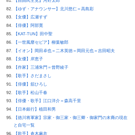
【自由民主党】河野太郎
【ゆず・アナウンサー】北川悠仁＝高島彩
【女優】広瀬すず
【俳優】阿部寛
【KAT-TUN】田中聖
【一世風靡セピア】柳葉敏郎
【イオン】岡田卓也＝二木英徳＝岡田元也＝吉田昭夫
【女優】岸恵子
【作家】三浦朱門＝曾野綾子
【歌手】さだまさし
【俳優】舘ひろし
【歌手】松山千春
【俳優・歌手】江口洋介＝森高千里
【日本銀行】植田和男
【徳川将軍家】宗家・御三家・御三卿・御家門の末裔の現在
と自宅一覧
【歌手】倉木麻衣