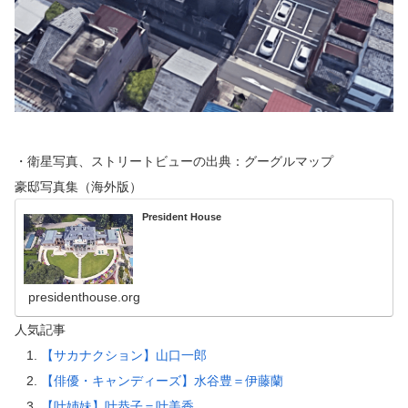
・衛星写真、ストリートビューの出典：グーグルマップ
豪邸写真集（海外版）
President House
presidenthouse.org
人気記事
【サカナクション】山口一郎
【俳優・キャンディーズ】水谷豊＝伊藤蘭
【叶姉妹】叶恭子＝叶美香