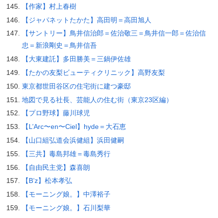
【作家】村上春樹
【ジャパネットたかた】高田明＝高田旭人
【サントリー】鳥井信治郎＝佐治敬三＝鳥井信一郎＝佐治信
忠＝新浪剛史＝鳥井信吾
【大東建託】多田勝美＝三鍋伊佐雄
【たかの友梨ビューティクリニック】高野友梨
東京都世田谷区の住宅街に建つ豪邸
地図で見る社長、芸能人の住む街（東京23区編）
【プロ野球】藤川球児
【L’Arc〜en〜Ciel】hyde＝大石恵
【山口組弘道会浜健組】浜田健嗣
【三共】毒島邦雄＝毒島秀行
【自由民主党】森喜朗
【B’z】松本孝弘
【モーニング娘。】中澤裕子
【モーニング娘。】石川梨華