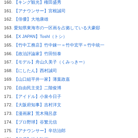
【キング観光】権田盛秀
【アナウンサー】宮根誠司
【俳優】大地康雄
愛知県東海市の一区画を占拠している大豪邸
【X JAPAN】Toshl（トシ）
【竹中工務店】竹中錬一＝竹中宏平＝竹中統一
【政治評論家】竹田恒泰
【モデル】舟山久美子（くみっきー）
【にしたん】西村誠司
【山口組平井一家】薄葉政嘉
【自由民主党】二階俊博
【アイドル】小泉今日子
【大阪府知事】吉村洋文
【漫画家】荒木飛呂彦
【プロ野球】谷繁元信
【アナウンサー】辛坊治郎