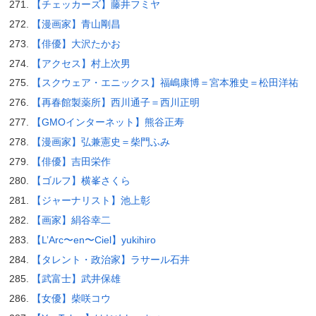
【チェッカーズ】藤井フミヤ
【漫画家】青山剛昌
【俳優】大沢たかお
【アクセス】村上次男
【スクウェア・エニックス】福嶋康博＝宮本雅史＝松田洋祐
【再春館製薬所】西川通子＝西川正明
【GMOインターネット】熊谷正寿
【漫画家】弘兼憲史＝柴門ふみ
【俳優】吉田栄作
【ゴルフ】横峯さくら
【ジャーナリスト】池上彰
【画家】絹谷幸二
【L’Arc〜en〜Ciel】yukihiro
【タレント・政治家】ラサール石井
【武富士】武井保雄
【女優】柴咲コウ