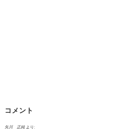
コメント
矢川 正純
より: