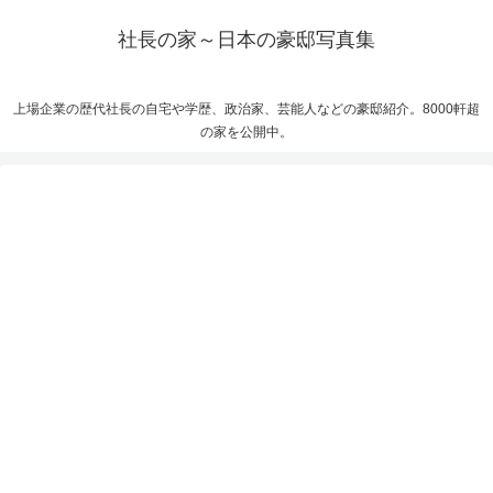
社長の家～日本の豪邸写真集
上場企業の歴代社長の自宅や学歴、政治家、芸能人などの豪邸紹介。8000軒超
の家を公開中。