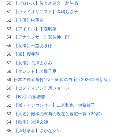
【プロレス】佐々木健介＝北斗晶
【ヴァイオリニスト】高嶋ちさ子
【俳優】松重豊
【アイドル】中森明菜
【アナウンサー】安住紳一郎
【女優】千堂あきほ
【嵐】櫻井翔
【女優】長澤まさみ
【タレント】若槻千夏
日本の長者番付1位～50位の自宅（2026年最新版）
【コメディアン】所ジョージ
【B’z】稲葉浩志
【嵐・アナウンサー】二宮和也＝伊藤綾子
【大名】殿様の末裔の現在と自宅一覧（29家）
【歌手】米津玄師
【魚類学者】さかなクン