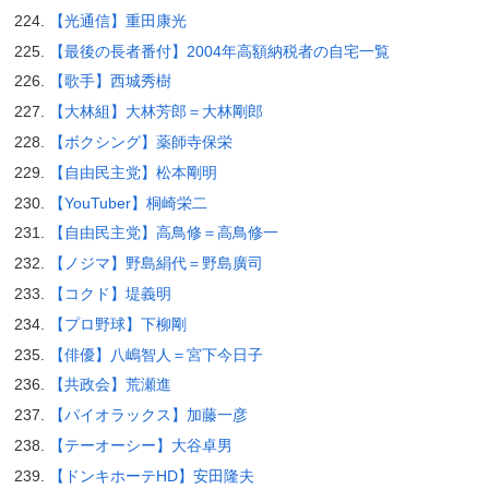
【光通信】重田康光
【最後の長者番付】2004年高額納税者の自宅一覧
【歌手】西城秀樹
【大林組】大林芳郎＝大林剛郎
【ボクシング】薬師寺保栄
【自由民主党】松本剛明
【YouTuber】桐崎栄二
【自由民主党】高鳥修＝高鳥修一
【ノジマ】野島絹代＝野島廣司
【コクド】堤義明
【プロ野球】下柳剛
【俳優】八嶋智人＝宮下今日子
【共政会】荒瀬進
【パイオラックス】加藤一彦
【テーオーシー】大谷卓男
【ドンキホーテHD】安田隆夫