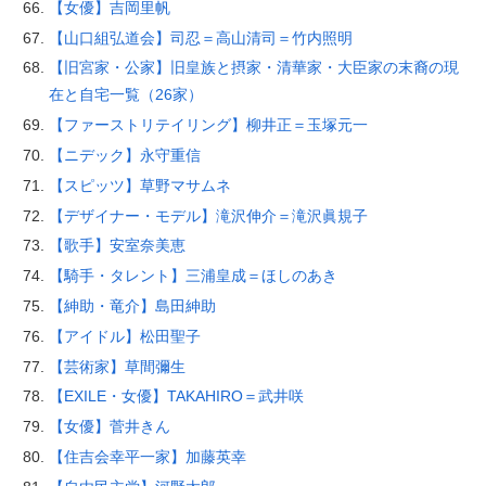
【女優】吉岡里帆
【山口組弘道会】司忍＝高山清司＝竹内照明
【旧宮家・公家】旧皇族と摂家・清華家・大臣家の末裔の現
在と自宅一覧（26家）
【ファーストリテイリング】柳井正＝玉塚元一
【ニデック】永守重信
【スピッツ】草野マサムネ
【デザイナー・モデル】滝沢伸介＝滝沢眞規子
【歌手】安室奈美恵
【騎手・タレント】三浦皇成＝ほしのあき
【紳助・竜介】島田紳助
【アイドル】松田聖子
【芸術家】草間彌生
【EXILE・女優】TAKAHIRO＝武井咲
【女優】菅井きん
【住吉会幸平一家】加藤英幸