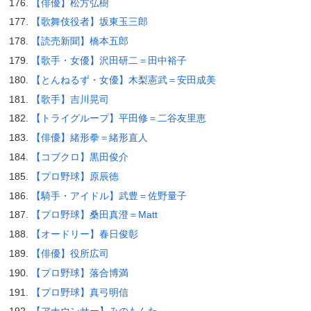
【俳優】松方弘樹
【歌舞伎役者】坂東玉三郎
【読売新聞】橋本五郎
【歌手・女優】沢田研二＝田中裕子
【とんねるず・女優】木梨憲武＝安田成美
【歌手】吉川晃司
【トライグループ】平田修＝二谷友里恵
【俳優】緒形拳＝緒形直人
【コブクロ】黒田俊介
【プロ野球】原辰徳
【騎手・アイドル】武豊＝佐野量子
【プロ野球】桑田真澄＝Matt
【オードリー】春日俊彰
【俳優】役所広司
【プロ野球】落合博満
【プロ野球】真弓明信