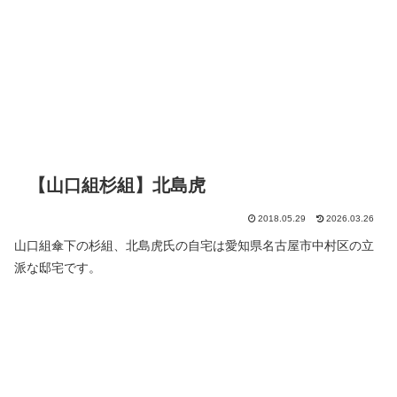
【山口組杉組】北島虎
2018.05.29
2026.03.26
山口組傘下の杉組、北島虎氏の自宅は愛知県名古屋市中村区の立
派な邸宅です。