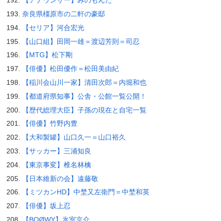
【アナウンサー】みのもんた
奈良県橿原市の二軒の豪邸
【セリア】河合宏光
【山口組】田岡一雄＝渡辺芳則＝司忍
【MTG】松下剛
【俳優】松田優作＝松田美由紀
【稲川会山川一家】清田次郎＝内堀和也
【都道府県知事】公舎・公館一覧公開！
【歴代総理大臣】子孫の現在と自宅一覧
【俳優】竹野内豊
【大和製罐】山口久一＝山口裕久
【サッカー】三浦知良
【東京事変】椎名林檎
【日本維新の会】遠藤敬
【ミツカンHD】中埜又左衛門＝中埜和英
【俳優】坂上忍
【BOØWY】氷室京介