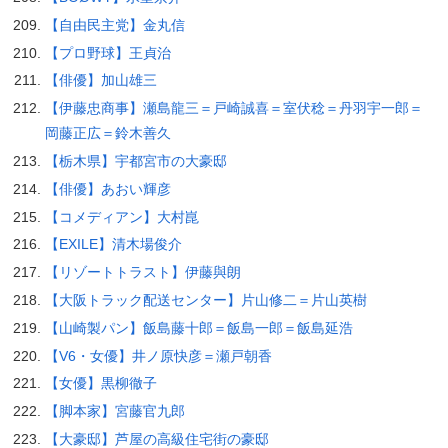
【自由民主党】金丸信
【プロ野球】王貞治
【俳優】加山雄三
【伊藤忠商事】瀬島龍三＝戸崎誠喜＝室伏稔＝丹羽宇一郎＝
岡藤正広＝鈴木善久
【栃木県】宇都宮市の大豪邸
【俳優】あおい輝彦
【コメディアン】大村崑
【EXILE】清木場俊介
【リゾートトラスト】伊藤與朗
【大阪トラック配送センター】片山修二＝片山英樹
【山崎製パン】飯島藤十郎＝飯島一郎＝飯島延浩
【V6・女優】井ノ原快彦＝瀬戸朝香
【女優】黒柳徹子
【脚本家】宮藤官九郎
【大豪邸】芦屋の高級住宅街の豪邸