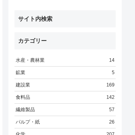
サイト内検索
カテゴリー
水産・農林業
14
鉱業
5
建設業
169
食料品
142
繊維製品
57
パルプ・紙
26
化学
207