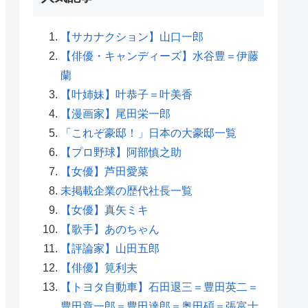
【サカナクション】山口一郎
【俳優・キャンディーズ】水谷豊＝伊藤
蘭
【叶姉妹】叶恭子＝叶美香
【漫画家】尾田栄一郎
「これぞ豪邸！」日本の大豪邸一覧
【プロ野球】阿部慎之助
【女優】芦田愛菜
未掲載企業の歴代社長一覧
【女優】真矢ミキ
【歌手】あのちゃん
【評論家】山田五郎
【俳優】筧利夫
【トヨタ自動車】石田退三＝豊田英二＝
豊田章一郎＝豊田達郎＝奥田碩＝張富士