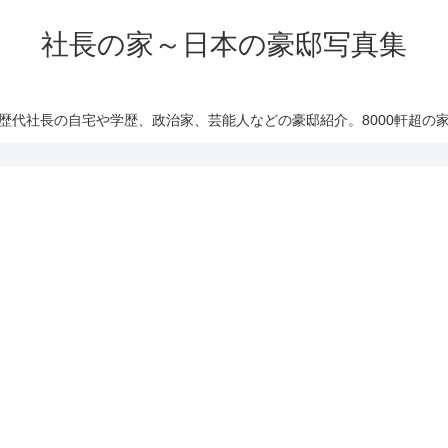
社長の家～日本の豪邸写真集
歴代社長の自宅や学歴、政治家、芸能人などの豪邸紹介。8000軒超の