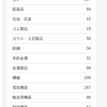
医薬品
64
石油・石炭
15
ゴム製品
19
ガラス・土石製品
58
鉄鋼
34
非鉄金属
31
金属製品
88
機械
209
電気機器
247
輸送用機器
86