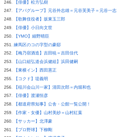
【俳優】松方弘樹
【アパグループ】元谷外志雄＝元谷芙美子＝元谷一志
【歌舞伎役者】坂東玉三郎
【俳優】小日向文世
【YMO】細野晴臣
練馬区のコの字型の豪邸
【梅乃宿酒造】吉田暁＝吉田佳代
【山口組弘道会浜健組】浜田健嗣
【東横イン】西田憲正
【コクド】堤義明
【稲川会山川一家】清田次郎＝内堀和也
【俳優】渡瀬恒彦
【都道府県知事】公舎・公館一覧公開！
【作家・女優】山村美紗＝山村紅葉
【サッカー】北澤豪
【プロ野球】下柳剛