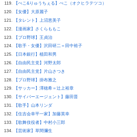
【ぺこ&りゅうちぇる】ぺこ（オクヒラテツコ）
【女優】大原麗子
【タレント】上沼恵美子
【漫画家】さくらももこ
【プロ野球】王貞治
【歌手・女優】沢田研二＝田中裕子
【日本銀行】植田和男
【自由民主党】河野太郎
【自由民主党】片山さつき
【プロ野球】掛布雅之
【サッカー】澤穂希＝辻上裕章
【サイバーエージェント】藤田晋
【歌手】山本リンダ
【住吉会幸平一家】加藤英幸
【歌舞伎役者】中村小三郎
【芸術家】草間彌生