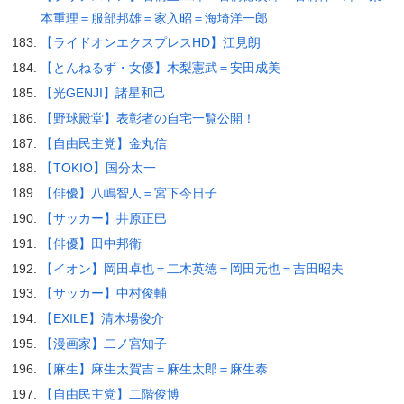
本重理＝服部邦雄＝家入昭＝海埼洋一郎
【ライドオンエクスプレスHD】江見朗
【とんねるず・女優】木梨憲武＝安田成美
【光GENJI】諸星和己
【野球殿堂】表彰者の自宅一覧公開！
【自由民主党】金丸信
【TOKIO】国分太一
【俳優】八嶋智人＝宮下今日子
【サッカー】井原正巳
【俳優】田中邦衛
【イオン】岡田卓也＝二木英徳＝岡田元也＝吉田昭夫
【サッカー】中村俊輔
【EXILE】清木場俊介
【漫画家】二ノ宮知子
【麻生】麻生太賀吉＝麻生太郎＝麻生泰
【自由民主党】二階俊博