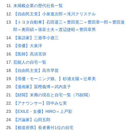
未掲載企業の歴代社長一覧
【自由民主党】小泉進次郎＝滝川クリステル
【トヨタ自動車】石田退三＝豊田英二＝豊田章一郎＝豊田達
郎＝奥田碩＝張富士夫＝渡辺捷昭＝豊田章男
【落語家】三遊亭小遊三
【俳優】大泉洋
【医師】高須克弥
芸能人の自宅一覧
【自由民主党】高市早苗
【俳優・モーニング娘。】杉浦太陽＝辻希美
【漫画家】冨樫義博＝武内直子
【財閥】末裔の現在と自宅一覧（75財閥）
【アナウンサー】田中みな実
【EXILE・女優】HIRO＝上戸彩
【評論家】山田五郎
【都道府県】長者番付1位の自宅