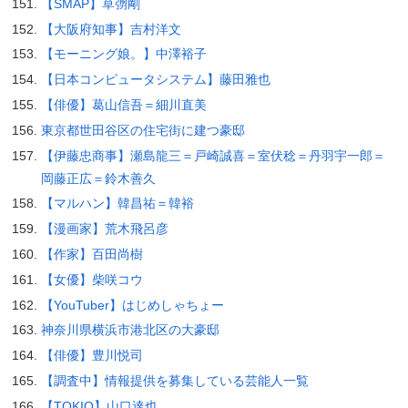
【SMAP】草彅剛
【大阪府知事】吉村洋文
【モーニング娘。】中澤裕子
【日本コンピュータシステム】藤田雅也
【俳優】葛山信吾＝細川直美
東京都世田谷区の住宅街に建つ豪邸
【伊藤忠商事】瀬島龍三＝戸崎誠喜＝室伏稔＝丹羽宇一郎＝
岡藤正広＝鈴木善久
【マルハン】韓昌祐＝韓裕
【漫画家】荒木飛呂彦
【作家】百田尚樹
【女優】柴咲コウ
【YouTuber】はじめしゃちょー
神奈川県横浜市港北区の大豪邸
【俳優】豊川悦司
【調査中】情報提供を募集している芸能人一覧
【TOKIO】山口達也