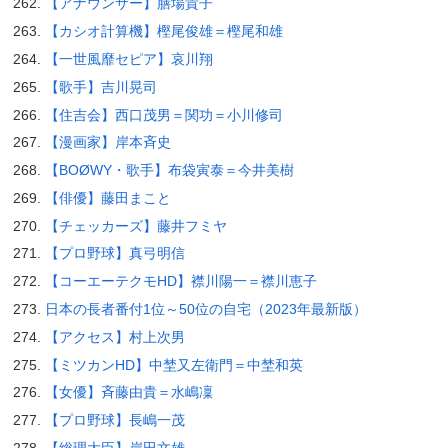
【アナウンサー】膳場貴子
【カシオ計算機】樫尾俊雄＝樫尾和雄
【一世風靡セピア】哀川翔
【歌手】吉川晃司
【住吉会】西口茂男＝関功＝小川修司
【漫画家】岸本斉史
【BOØWY・歌手】布袋寅泰＝今井美樹
【俳優】藤田まこと
【チェッカーズ】藤井フミヤ
【プロ野球】真弓明信
【コーエーテクモHD】襟川陽一＝襟川恵子
日本の長者番付1位～50位の自宅（2023年最新版）
【アクセス】村上次男
【ミツカンHD】中埜又左衛門＝中埜和英
【女優】斉藤由貴＝水嶋凜
【プロ野球】長嶋一茂