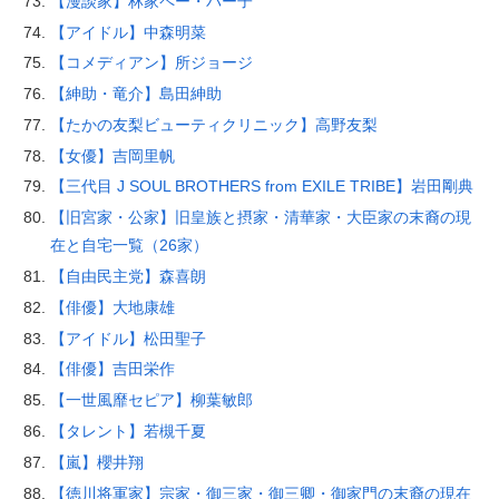
【漫談家】林家ペー・パー子
【アイドル】中森明菜
【コメディアン】所ジョージ
【紳助・竜介】島田紳助
【たかの友梨ビューティクリニック】高野友梨
【女優】吉岡里帆
【三代目 J SOUL BROTHERS from EXILE TRIBE】岩田剛典
【旧宮家・公家】旧皇族と摂家・清華家・大臣家の末裔の現
在と自宅一覧（26家）
【自由民主党】森喜朗
【俳優】大地康雄
【アイドル】松田聖子
【俳優】吉田栄作
【一世風靡セピア】柳葉敏郎
【タレント】若槻千夏
【嵐】櫻井翔
【徳川将軍家】宗家・御三家・御三卿・御家門の末裔の現在