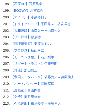
【石原HD】石原昌幸
【BOØWY】氷室京介
【アイドル】小泉今日子
【トライグループ】平田修＝二谷友里恵
【大和製罐】山口久一＝山口裕久
【プロ野球】原辰徳
【料理研究家】栗原はるみ
【プロ野球】秋山幸二
【モーニング娘。】石川梨華
【リゾートトラスト】伊藤與朗
【俳優】加山雄三
【帝国データバンク】後藤義夫＝後藤信夫
【オートパンサー】高田克彦
【漫画家】青山剛昌
【女優】葉月里緒奈
【今治造船】檜垣俊幸＝檜垣幸人