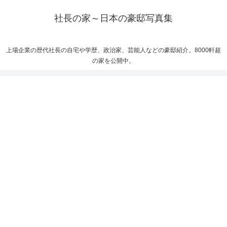
社長の家～日本の豪邸写真集
上場企業の歴代社長の自宅や学歴、政治家、芸能人などの豪邸紹介。8000軒超
の家を公開中。