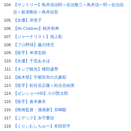
【サントリー】鳥井信治郎＝佐治敬三＝鳥井信一郎＝佐治信
忠＝新浪剛史＝鳥井信吾
【女優】岸恵子
【Mr.Children】桜井和寿
【ジャーナリスト】池上彰
【プロ野球】藤川球児
【歌手】米津玄師
【女優】千堂あきほ
【キング観光】権田盛秀
【栃木県】宇都宮市の大豪邸
【歌手】松任谷正隆＝松任谷由実
【ゼンショーHD】小川賢太郎
【歌手】倉木麻衣
【映画監督・漫画家】宮崎駿
【ニデック】永守重信
【くりぃむしちゅー】有田哲平