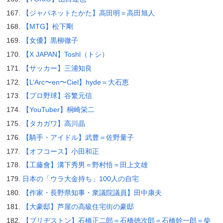
【ジャパネットたかた】高田明＝高田旭人
【MTG】松下剛
【女優】黒柳徹子
【X JAPAN】Toshl（トシ）
【サッカー】三浦知良
【L’Arc〜en〜Ciel】hyde＝大石恵
【プロ野球】谷繁元信
【YouTuber】桐崎栄二
【タカガワ】高川晶
【騎手・アイドル】武豊＝佐野量子
【オフコース】小田和正
【工藤會】溝下秀男＝野村悟＝田上文雄
日本の「ウラ大金持ち」100人の自宅
【作家・長野県知事・衆議院議員】田中康夫
【大豪邸】芦屋の高級住宅街の豪邸
【ブリヂストン】石橋正二郎＝石橋徳次郎＝石橋幹一郎＝柴