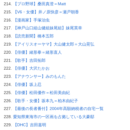
【プロ野球】桑田真澄＝Matt
【V6・女優】井ノ原快彦＝瀬戸朝香
【漫画家】手塚治虫
【神戸山口組山健組妹尾組】妹尾英幸
【読売新聞】橋本五郎
【アイリスオーヤマ】大山健太郎＝大山晃弘
【俳優】緒形拳＝緒形直人
【歌手】吉田拓郎
【俳優】大沢たかお
【アナウンサー】みのもんた
【俳優】坂上忍
【俳優】松田優作＝松田美由紀
【歌手・女優】坂本九＝柏木由紀子
【最後の長者番付】2004年高額納税者の自宅一覧
愛知県東海市の一区画を占拠している大豪邸
【DHC】吉田嘉明