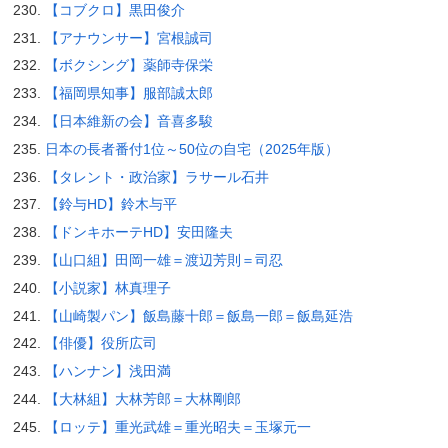
【コブクロ】黒田俊介
【アナウンサー】宮根誠司
【ボクシング】薬師寺保栄
【福岡県知事】服部誠太郎
【日本維新の会】音喜多駿
日本の長者番付1位～50位の自宅（2025年版）
【タレント・政治家】ラサール石井
【鈴与HD】鈴木与平
【ドンキホーテHD】安田隆夫
【山口組】田岡一雄＝渡辺芳則＝司忍
【小説家】林真理子
【山崎製パン】飯島藤十郎＝飯島一郎＝飯島延浩
【俳優】役所広司
【ハンナン】浅田満
【大林組】大林芳郎＝大林剛郎
【ロッテ】重光武雄＝重光昭夫＝玉塚元一