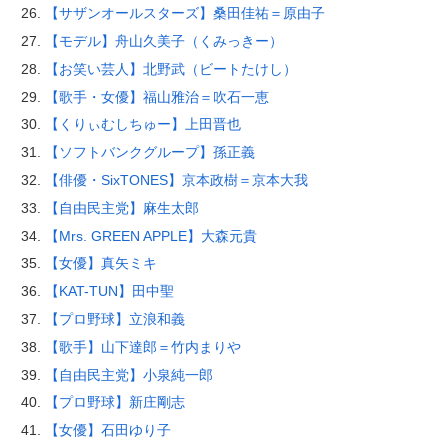
【サザンオールスターズ】桑田佳祐＝原由子
【モデル】舟山久美子（くみっきー）
【お笑い芸人】北野武（ビートたけし）
【歌手・女優】福山雅治＝吹石一恵
【くりぃむしちゅー】上田晋也
【ソフトバンクグループ】孫正義
【俳優・SixTONES】京本政樹＝京本大我
【自由民主党】麻生太郎
【Mrs. GREEN APPLE】大森元貴
【女優】真矢ミキ
【KAT-TUN】田中聖
【プロ野球】立浪和義
【歌手】山下達郎＝竹内まりや
【自由民主党】小泉純一郎
【プロ野球】新庄剛志
【女優】石田ゆり子