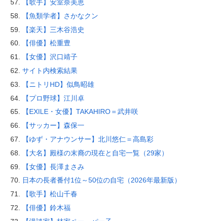
【歌手】安室奈美恵
【魚類学者】さかなクン
【楽天】三木谷浩史
【俳優】松重豊
【女優】沢口靖子
サイト内検索結果
【ニトリHD】似鳥昭雄
【プロ野球】江川卓
【EXILE・女優】TAKAHIRO＝武井咲
【サッカー】森保一
【ゆず・アナウンサー】北川悠仁＝高島彩
【大名】殿様の末裔の現在と自宅一覧（29家）
【女優】長澤まさみ
日本の長者番付1位～50位の自宅（2026年最新版）
【歌手】松山千春
【俳優】鈴木福