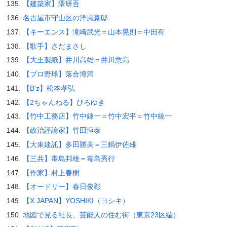
【建築家】隈研吾
名古屋市守山区の洋風豪邸
【キーエンス】滝崎武光＝山本晃則＝中田有
【歌手】さだまさし
【大王製紙】井川高雄＝井川意高
【プロ野球】落合博満
【B’z】松本孝弘
【2ちゃんねる】ひろゆき
【竹中工務店】竹中錬一＝竹中宏平＝竹中統一
【政治評論家】竹田恒泰
【大東建託】多田勝美＝三鍋伊佐雄
【三共】毒島邦雄＝毒島秀行
【作家】村上春樹
【オードリー】春日俊彰
【X JAPAN】YOSHIKI（ヨシキ）
地図で見る社長、芸能人の住む街（東京23区編）