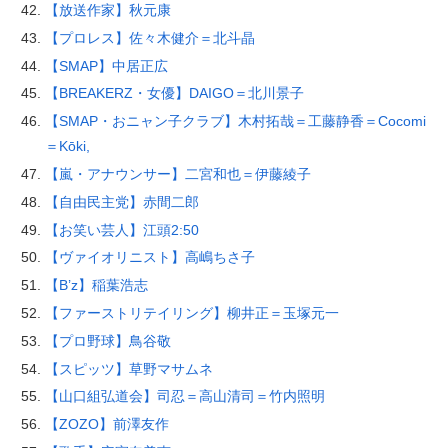
【放送作家】秋元康
【プロレス】佐々木健介＝北斗晶
【SMAP】中居正広
【BREAKERZ・女優】DAIGO＝北川景子
【SMAP・おニャン子クラブ】木村拓哉＝工藤静香＝Cocomi
＝Kōki,
【嵐・アナウンサー】二宮和也＝伊藤綾子
【自由民主党】赤間二郎
【お笑い芸人】江頭2:50
【ヴァイオリニスト】高嶋ちさ子
【B’z】稲葉浩志
【ファーストリテイリング】柳井正＝玉塚元一
【プロ野球】鳥谷敬
【スピッツ】草野マサムネ
【山口組弘道会】司忍＝高山清司＝竹内照明
【ZOZO】前澤友作