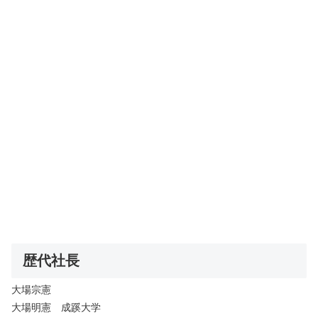
歴代社長
大場宗憲
大場明憲 成蹊大学