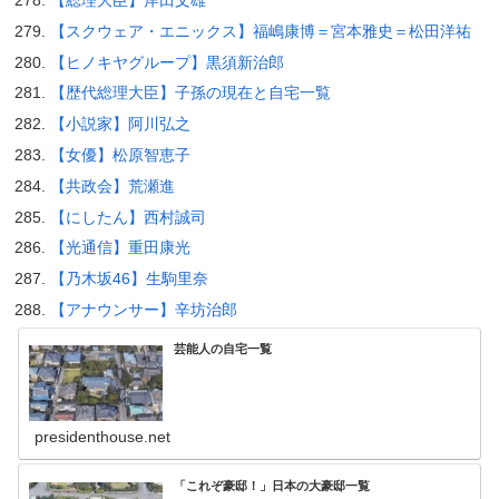
【総理大臣】岸田文雄
【スクウェア・エニックス】福嶋康博＝宮本雅史＝松田洋祐
【ヒノキヤグループ】黒須新治郎
【歴代総理大臣】子孫の現在と自宅一覧
【小説家】阿川弘之
【女優】松原智恵子
【共政会】荒瀬進
【にしたん】西村誠司
【光通信】重田康光
【乃木坂46】生駒里奈
【アナウンサー】辛坊治郎
芸能人の自宅一覧
presidenthouse.net
「これぞ豪邸！」日本の大豪邸一覧