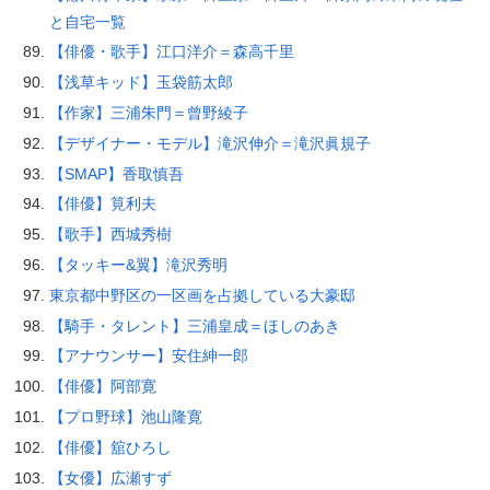
と自宅一覧
【俳優・歌手】江口洋介＝森高千里
【浅草キッド】玉袋筋太郎
【作家】三浦朱門＝曾野綾子
【デザイナー・モデル】滝沢伸介＝滝沢眞規子
【SMAP】香取慎吾
【俳優】筧利夫
【歌手】西城秀樹
【タッキー&翼】滝沢秀明
東京都中野区の一区画を占拠している大豪邸
【騎手・タレント】三浦皇成＝ほしのあき
【アナウンサー】安住紳一郎
【俳優】阿部寛
【プロ野球】池山隆寛
【俳優】舘ひろし
【女優】広瀬すず