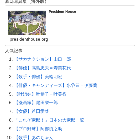
豪邸写真集（海外版）
President House
presidenthouse.org
人気記事
【サカナクション】山口一郎
【俳優】高島忠夫＝寿美花代
【歌手・俳優】美輪明宏
【俳優・キャンディーズ】水谷豊＝伊藤蘭
【叶姉妹】叶恭子＝叶美香
【漫画家】尾田栄一郎
【女優】芦田愛菜
「これぞ豪邸！」日本の大豪邸一覧
【プロ野球】阿部慎之助
【歌手】あのちゃん