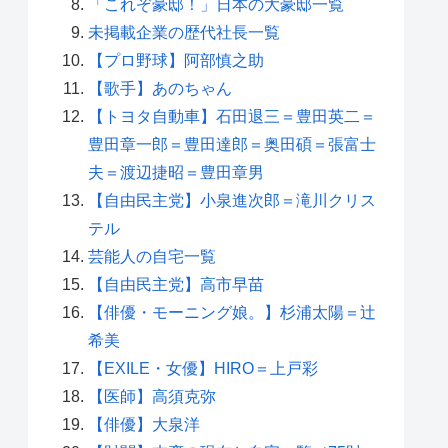
「これぞ豪邸！」日本の大豪邸一覧
未掲載企業の歴代社長一覧
【プロ野球】阿部慎之助
【歌手】あのちゃん
【トヨタ自動車】石田退三＝豊田英二＝
豊田章一郎＝豊田達郎＝奥田碩＝張富士
夫＝渡辺捷昭＝豊田章男
【自由民主党】小泉進次郎＝滝川クリス
テル
芸能人の自宅一覧
【自由民主党】高市早苗
【俳優・モーニング娘。】杉浦太陽＝辻
希美
【EXILE・女優】HIRO＝上戸彩
【医師】高須克弥
【俳優】大泉洋