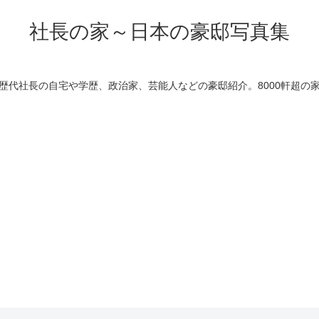
社長の家～日本の豪邸写真集
歴代社長の自宅や学歴、政治家、芸能人などの豪邸紹介。8000軒超の