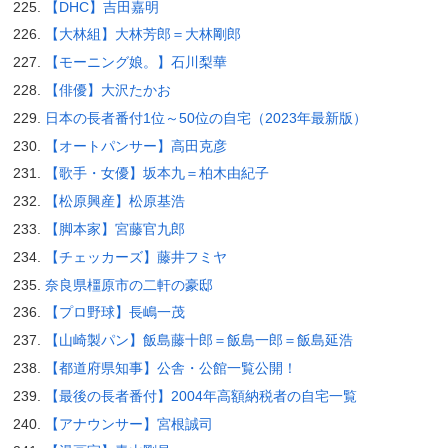
【DHC】吉田嘉明
【大林組】大林芳郎＝大林剛郎
【モーニング娘。】石川梨華
【俳優】大沢たかお
日本の長者番付1位～50位の自宅（2023年最新版）
【オートパンサー】高田克彦
【歌手・女優】坂本九＝柏木由紀子
【松原興産】松原基浩
【脚本家】宮藤官九郎
【チェッカーズ】藤井フミヤ
奈良県橿原市の二軒の豪邸
【プロ野球】長嶋一茂
【山崎製パン】飯島藤十郎＝飯島一郎＝飯島延浩
【都道府県知事】公舎・公館一覧公開！
【最後の長者番付】2004年高額納税者の自宅一覧
【アナウンサー】宮根誠司