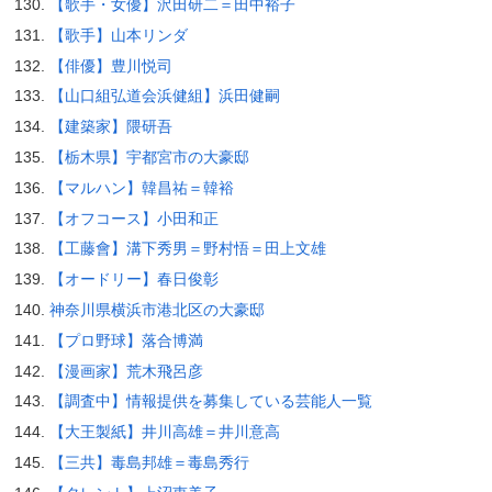
【歌手・女優】沢田研二＝田中裕子
【歌手】山本リンダ
【俳優】豊川悦司
【山口組弘道会浜健組】浜田健嗣
【建築家】隈研吾
【栃木県】宇都宮市の大豪邸
【マルハン】韓昌祐＝韓裕
【オフコース】小田和正
【工藤會】溝下秀男＝野村悟＝田上文雄
【オードリー】春日俊彰
神奈川県横浜市港北区の大豪邸
【プロ野球】落合博満
【漫画家】荒木飛呂彦
【調査中】情報提供を募集している芸能人一覧
【大王製紙】井川高雄＝井川意高
【三共】毒島邦雄＝毒島秀行