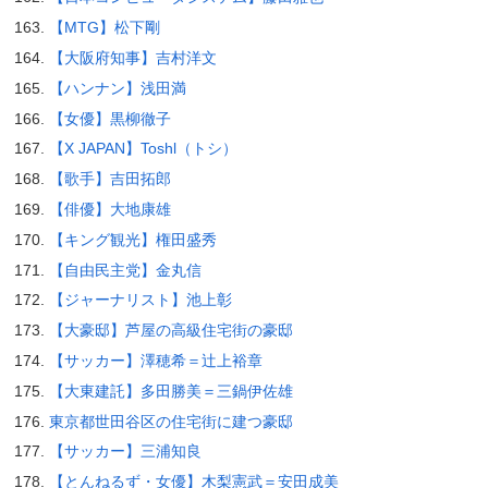
【MTG】松下剛
【大阪府知事】吉村洋文
【ハンナン】浅田満
【女優】黒柳徹子
【X JAPAN】Toshl（トシ）
【歌手】吉田拓郎
【俳優】大地康雄
【キング観光】権田盛秀
【自由民主党】金丸信
【ジャーナリスト】池上彰
【大豪邸】芦屋の高級住宅街の豪邸
【サッカー】澤穂希＝辻上裕章
【大東建託】多田勝美＝三鍋伊佐雄
東京都世田谷区の住宅街に建つ豪邸
【サッカー】三浦知良
【とんねるず・女優】木梨憲武＝安田成美