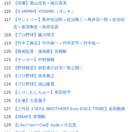
【俳優】葛山信吾＝細川直美
【X JAPAN】YOSHIKI（ヨシキ）
【サントリー】鳥井信治郎＝佐治敬三＝鳥井信一郎＝佐治信
忠＝新浪剛史＝鳥井信吾
【プロ野球】藤川球児
【竹中工務店】竹中錬一＝竹中宏平＝竹中統一
【映画監督・漫画家】宮崎駿
【サッカー】中村俊輔
【野球殿堂】表彰者の自宅一覧公開！
【プロ野球】掛布雅之
【プロ野球】池山隆寛
【くりぃむしちゅー】有田哲平
【女優】大原麗子
【三代目 J SOUL BROTHERS from EXILE TRIBE】岩田剛典
【SMAP】草彅剛
【L’Arc〜en〜Ciel】hyde＝大石恵