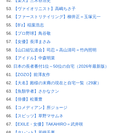
【楽天】三木谷浩史
【ヴァイオリニスト】高嶋ちさ子
【ファーストリテイリング】柳井正＝玉塚元一
【B’z】稲葉浩志
【プロ野球】鳥谷敬
【女優】長澤まさみ
【山口組弘道会】司忍＝高山清司＝竹内照明
【アイドル】中森明菜
日本の長者番付1位～50位の自宅（2026年最新版）
【ZOZO】前澤友作
【大名】殿様の末裔の現在と自宅一覧（29家）
【魚類学者】さかなクン
【俳優】松重豊
【コメディアン】所ジョージ
【スピッツ】草野マサムネ
【EXILE・女優】TAKAHIRO＝武井咲
【タレント】若槻千夏