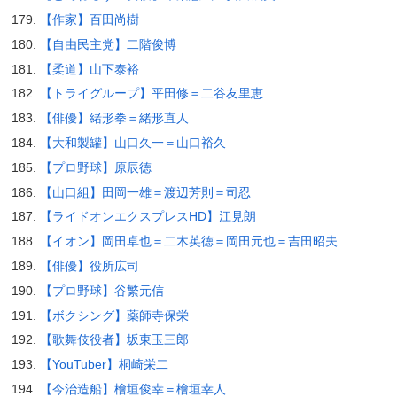
【作家】百田尚樹
【自由民主党】二階俊博
【柔道】山下泰裕
【トライグループ】平田修＝二谷友里恵
【俳優】緒形拳＝緒形直人
【大和製罐】山口久一＝山口裕久
【プロ野球】原辰徳
【山口組】田岡一雄＝渡辺芳則＝司忍
【ライドオンエクスプレスHD】江見朗
【イオン】岡田卓也＝二木英徳＝岡田元也＝吉田昭夫
【俳優】役所広司
【プロ野球】谷繁元信
【ボクシング】薬師寺保栄
【歌舞伎役者】坂東玉三郎
【YouTuber】桐崎栄二
【今治造船】檜垣俊幸＝檜垣幸人