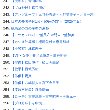
【漫画家】青山剛昌
【プロ野球】真弓明信
【アパグループ】元谷外志雄＝元谷芙美子＝元谷一志
日本の長者番付1位～50位の自宅（2025年版）
練馬区のコの字型の豪邸
【ミツカンHD】中埜又左衛門＝中埜和英
【カシオ計算機】樫尾俊雄＝樫尾和雄
【小説家】林真理子
【V6・女優】井ノ原快彦＝瀬戸朝香
【俳優】松田優作＝松田美由紀
【歌手】西城秀樹
【俳優】堤真一
【俳優】八嶋智人＝宮下今日子
【漆原不動産】漆原徳光
【ロッテ】重光武雄＝重光昭夫＝玉塚元一
【プロ野球】今中慎二