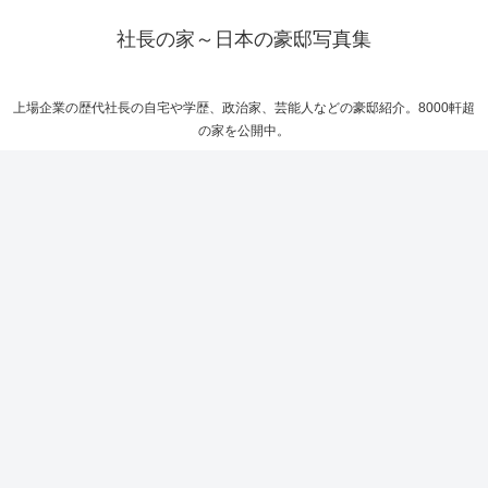
社長の家～日本の豪邸写真集
上場企業の歴代社長の自宅や学歴、政治家、芸能人などの豪邸紹介。8000軒超
の家を公開中。