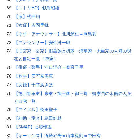
【ニトリHD】似鳥昭雄
【嵐】櫻井翔
【女優】吉岡里帆
【ゆず・アナウンサー】北川悠仁＝高島彩
【アナウンサー】安住紳一郎
【旧宮家・公家】旧皇族と摂家・清華家・大臣家の末裔の現
在と自宅一覧（26家）
【俳優・歌手】江口洋介＝森高千里
【歌手】安室奈美恵
【女優】千堂あきほ
【徳川将軍家】宗家・御三家・御三卿・御家門の末裔の現在
と自宅一覧
【アイドル】松田聖子
【紳助・竜介】島田紳助
【SMAP】香取慎吾
【キーエンス】滝崎武光＝山本晃則＝中田有