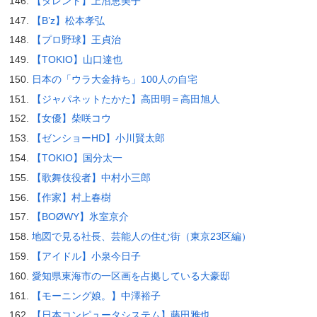
【タレント】上沼恵美子
【B’z】松本孝弘
【プロ野球】王貞治
【TOKIO】山口達也
日本の「ウラ大金持ち」100人の自宅
【ジャパネットたかた】高田明＝高田旭人
【女優】柴咲コウ
【ゼンショーHD】小川賢太郎
【TOKIO】国分太一
【歌舞伎役者】中村小三郎
【作家】村上春樹
【BOØWY】氷室京介
地図で見る社長、芸能人の住む街（東京23区編）
【アイドル】小泉今日子
愛知県東海市の一区画を占拠している大豪邸
【モーニング娘。】中澤裕子
【日本コンピュータシステム】藤田雅也