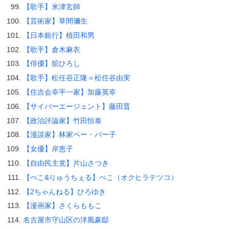
【歌手】米津玄師
【芸術家】草間彌生
【日本銀行】植田和男
【歌手】倉木麻衣
【俳優】舘ひろし
【歌手】松任谷正隆＝松任谷由実
【住吉会幸平一家】加藤英幸
【サイバーエージェント】藤田晋
【政治評論家】竹田恒泰
【漫談家】林家ペー・パー子
【女優】岸恵子
【自由民主党】片山さつき
【ぺこ&りゅうちぇる】ぺこ（オクヒラテツコ）
【2ちゃんねる】ひろゆき
【漫画家】さくらももこ
名古屋市守山区の洋風豪邸