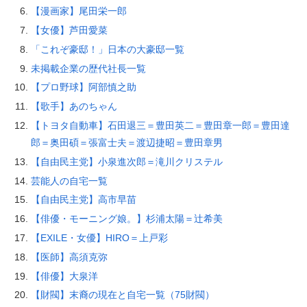
【漫画家】尾田栄一郎
【女優】芦田愛菜
「これぞ豪邸！」日本の大豪邸一覧
未掲載企業の歴代社長一覧
【プロ野球】阿部慎之助
【歌手】あのちゃん
【トヨタ自動車】石田退三＝豊田英二＝豊田章一郎＝豊田達
郎＝奥田碩＝張富士夫＝渡辺捷昭＝豊田章男
【自由民主党】小泉進次郎＝滝川クリステル
芸能人の自宅一覧
【自由民主党】高市早苗
【俳優・モーニング娘。】杉浦太陽＝辻希美
【EXILE・女優】HIRO＝上戸彩
【医師】高須克弥
【俳優】大泉洋
【財閥】末裔の現在と自宅一覧（75財閥）