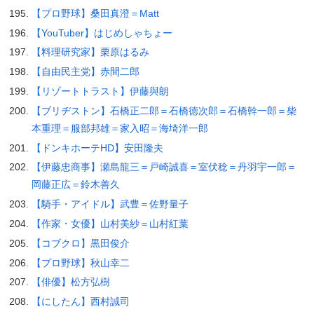
【プロ野球】桑田真澄＝Matt
【YouTuber】はじめしゃちょー
【料理研究家】栗原はるみ
【自由民主党】赤間二郎
【リゾートトラスト】伊藤與朗
【ブリヂストン】石橋正二郎＝石橋徳次郎＝石橋幹一郎＝柴
本重理＝服部邦雄＝家入昭＝海埼洋一郎
【ドンキホーテHD】安田隆夫
【伊藤忠商事】瀬島龍三＝戸崎誠喜＝室伏稔＝丹羽宇一郎＝
岡藤正広＝鈴木善久
【騎手・アイドル】武豊＝佐野量子
【作家・女優】山村美紗＝山村紅葉
【コブクロ】黒田俊介
【プロ野球】秋山幸二
【俳優】松方弘樹
【にしたん】西村誠司