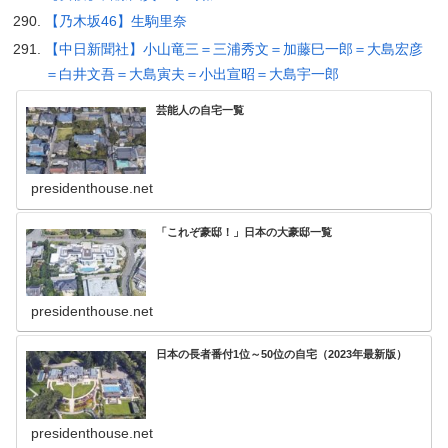
【乃木坂46】生駒里奈
【中日新聞社】小山竜三＝三浦秀文＝加藤巳一郎＝大島宏彦
＝白井文吾＝大島寅夫＝小出宣昭＝大島宇一郎
芸能人の自宅一覧
presidenthouse.net
「これぞ豪邸！」日本の大豪邸一覧
presidenthouse.net
日本の長者番付1位～50位の自宅（2023年最新版）
presidenthouse.net