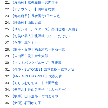
【漫画家】冨樫義博＝武内直子
【アナウンサー】田中みな実
【都道府県】長者番付1位の自宅
【評論家】山田五郎
【サザンオールスターズ】桑田佳祐＝原由子
【お笑い芸人】北野武（ビートたけし）
【女優】真矢ミキ
【歌手・女優】福山雅治＝吹石一恵
【自由民主党】麻生太郎
【ソフトバンクグループ】孫正義
【俳優・SixTONES】京本政樹＝京本大我
【Mrs. GREEN APPLE】大森元貴
【くりぃむしちゅー】上田晋也
【モデル】舟山久美子（くみっきー）
【歌手】山下達郎＝竹内まりや
【女優】石田ゆり子