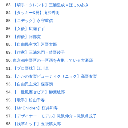
【騎手・タレント】三浦皇成＝ほしのあき
【タッキー&翼】滝沢秀明
【ニデック】永守重信
【女優】広瀬すず
【俳優】阿部寛
【自由民主党】河野太郎
【作家】三浦朱門＝曾野綾子
東京都中野区の一区画を占拠している大豪邸
【プロ野球】江川卓
【たかの友梨ビューティクリニック】高野友梨
【自由民主党】森喜朗
【一世風靡セピア】柳葉敏郎
【歌手】松山千春
【Mr.Children】桜井和寿
【デザイナー・モデル】滝沢伸介＝滝沢眞規子
【浅草キッド】玉袋筋太郎