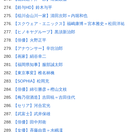
【鈴与HD】鈴木与平
【稲川会山川一家】清田次郎＝内堀和也
【スクウェア・エニックス】福嶋康博＝宮本雅史＝松田洋祐
【ヒノキヤグループ】黒須新治郎
【俳優】火野正平
【アナウンサー】辛坊治郎
【画家】絹谷幸二
【福岡県知事】服部誠太郎
【東京事変】椎名林檎
【SOPHIA】松岡充
【俳優】綿引勝彦＝樫山文枝
【梅乃宿酒造】吉田暁＝吉田佳代
【セリア】河合宏光
【武富士】武井保雄
【俳優】田中邦衛
【女優】斉藤由貴＝水嶋凜