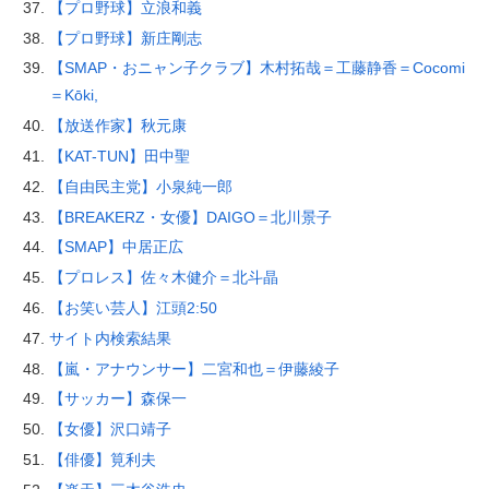
【プロ野球】立浪和義
【プロ野球】新庄剛志
【SMAP・おニャン子クラブ】木村拓哉＝工藤静香＝Cocomi
＝Kōki,
【放送作家】秋元康
【KAT-TUN】田中聖
【自由民主党】小泉純一郎
【BREAKERZ・女優】DAIGO＝北川景子
【SMAP】中居正広
【プロレス】佐々木健介＝北斗晶
【お笑い芸人】江頭2:50
サイト内検索結果
【嵐・アナウンサー】二宮和也＝伊藤綾子
【サッカー】森保一
【女優】沢口靖子
【俳優】筧利夫