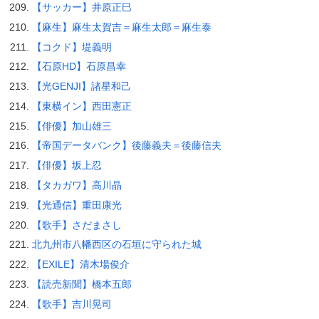
【サッカー】井原正巳
【麻生】麻生太賀吉＝麻生太郎＝麻生泰
【コクド】堤義明
【石原HD】石原昌幸
【光GENJI】諸星和己
【東横イン】西田憲正
【俳優】加山雄三
【帝国データバンク】後藤義夫＝後藤信夫
【俳優】坂上忍
【タカガワ】高川晶
【光通信】重田康光
【歌手】さだまさし
北九州市八幡西区の石垣に守られた城
【EXILE】清木場俊介
【読売新聞】橋本五郎
【歌手】吉川晃司