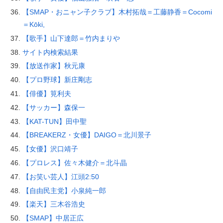
【SMAP・おニャン子クラブ】木村拓哉＝工藤静香＝Cocomi
＝Kōki,
【歌手】山下達郎＝竹内まりや
サイト内検索結果
【放送作家】秋元康
【プロ野球】新庄剛志
【俳優】筧利夫
【サッカー】森保一
【KAT-TUN】田中聖
【BREAKERZ・女優】DAIGO＝北川景子
【女優】沢口靖子
【プロレス】佐々木健介＝北斗晶
【お笑い芸人】江頭2:50
【自由民主党】小泉純一郎
【楽天】三木谷浩史
【SMAP】中居正広