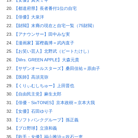
【都道府県】長者番付1位の自宅
【俳優】大泉洋
【財閥】末裔の現在と自宅一覧（75財閥）
【アナウンサー】田中みな実
【漫画家】冨樫義博＝武内直子
【お笑い芸人】北野武（ビートたけし）
【Mrs. GREEN APPLE】大森元貴
【サザンオールスターズ】桑田佳祐＝原由子
【医師】高須克弥
【くりぃむしちゅー】上田晋也
【自由民主党】麻生太郎
【俳優・SixTONES】京本政樹＝京本大我
【女優】石田ゆり子
【ソフトバンクグループ】孫正義
【プロ野球】立浪和義
【歌手・女優】福山雅治＝吹石一恵