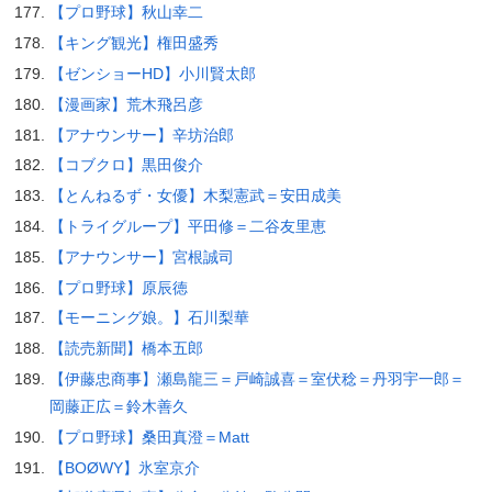
【プロ野球】秋山幸二
【キング観光】権田盛秀
【ゼンショーHD】小川賢太郎
【漫画家】荒木飛呂彦
【アナウンサー】辛坊治郎
【コブクロ】黒田俊介
【とんねるず・女優】木梨憲武＝安田成美
【トライグループ】平田修＝二谷友里恵
【アナウンサー】宮根誠司
【プロ野球】原辰徳
【モーニング娘。】石川梨華
【読売新聞】橋本五郎
【伊藤忠商事】瀬島龍三＝戸崎誠喜＝室伏稔＝丹羽宇一郎＝
岡藤正広＝鈴木善久
【プロ野球】桑田真澄＝Matt
【BOØWY】氷室京介