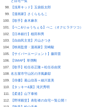
と自宅一覧
【浅草キッド】玉袋筋太郎
【漫画家】さくらももこ
【歌手】倉木麻衣
【ぺこ&りゅうちぇる】ぺこ（オクヒラテツコ）
【日本銀行】植田和男
【自由民主党】片山さつき
【映画監督・漫画家】宮崎駿
【サイバーエージェント】藤田晋
【SMAP】草彅剛
【歌手】松任谷正隆＝松任谷由実
名古屋市守山区の洋風豪邸
【俳優】葛山信吾＝細川直美
【タッキー&翼】滝沢秀明
【柔道】山下泰裕
【野球殿堂】表彰者の自宅一覧公開！
【歌手】松山千春