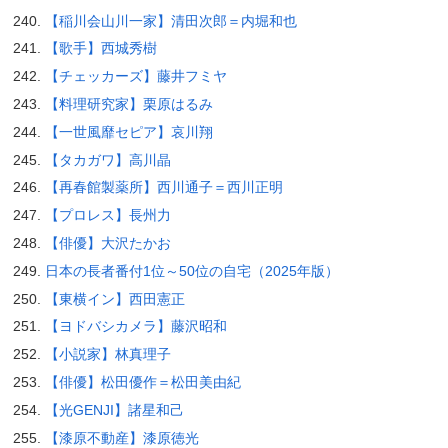
【稲川会山川一家】清田次郎＝内堀和也
【歌手】西城秀樹
【チェッカーズ】藤井フミヤ
【料理研究家】栗原はるみ
【一世風靡セピア】哀川翔
【タカガワ】高川晶
【再春館製薬所】西川通子＝西川正明
【プロレス】長州力
【俳優】大沢たかお
日本の長者番付1位～50位の自宅（2025年版）
【東横イン】西田憲正
【ヨドバシカメラ】藤沢昭和
【小説家】林真理子
【俳優】松田優作＝松田美由紀
【光GENJI】諸星和己
【漆原不動産】漆原徳光