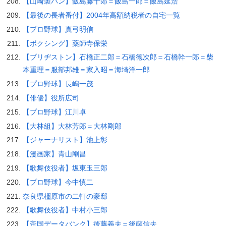
【山崎製パン】飯島藤十郎＝飯島一郎＝飯島延浩
【最後の長者番付】2004年高額納税者の自宅一覧
【プロ野球】真弓明信
【ボクシング】薬師寺保栄
【ブリヂストン】石橋正二郎＝石橋徳次郎＝石橋幹一郎＝柴
本重理＝服部邦雄＝家入昭＝海埼洋一郎
【プロ野球】長嶋一茂
【俳優】役所広司
【プロ野球】江川卓
【大林組】大林芳郎＝大林剛郎
【ジャーナリスト】池上彰
【漫画家】青山剛昌
【歌舞伎役者】坂東玉三郎
【プロ野球】今中慎二
奈良県橿原市の二軒の豪邸
【歌舞伎役者】中村小三郎
【帝国データバンク】後藤義夫＝後藤信夫