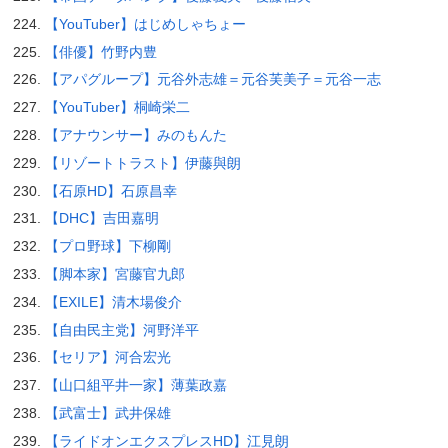
【YouTuber】はじめしゃちょー
【俳優】竹野内豊
【アパグループ】元谷外志雄＝元谷芙美子＝元谷一志
【YouTuber】桐崎栄二
【アナウンサー】みのもんた
【リゾートトラスト】伊藤與朗
【石原HD】石原昌幸
【DHC】吉田嘉明
【プロ野球】下柳剛
【脚本家】宮藤官九郎
【EXILE】清木場俊介
【自由民主党】河野洋平
【セリア】河合宏光
【山口組平井一家】薄葉政嘉
【武富士】武井保雄
【ライドオンエクスプレスHD】江見朗