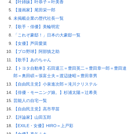
【叶姉妹】叶恭子＝叶美香
【漫画家】尾田栄一郎
未掲載企業の歴代社長一覧
【歌手・俳優】美輪明宏
「これぞ豪邸！」日本の大豪邸一覧
【女優】芦田愛菜
【プロ野球】阿部慎之助
【歌手】あのちゃん
【トヨタ自動車】石田退三＝豊田英二＝豊田章一郎＝豊田達
郎＝奥田碩＝張富士夫＝渡辺捷昭＝豊田章男
【自由民主党】小泉進次郎＝滝川クリステル
【俳優・モーニング娘。】杉浦太陽＝辻希美
芸能人の自宅一覧
【自由民主党】高市早苗
【評論家】山田五郎
【EXILE・女優】HIRO＝上戸彩
【女優】真矢ミキ