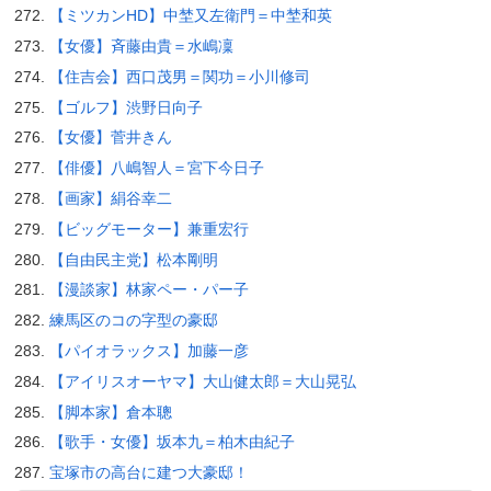
【ミツカンHD】中埜又左衛門＝中埜和英
【女優】斉藤由貴＝水嶋凜
【住吉会】西口茂男＝関功＝小川修司
【ゴルフ】渋野日向子
【女優】菅井きん
【俳優】八嶋智人＝宮下今日子
【画家】絹谷幸二
【ビッグモーター】兼重宏行
【自由民主党】松本剛明
【漫談家】林家ペー・パー子
練馬区のコの字型の豪邸
【パイオラックス】加藤一彦
【アイリスオーヤマ】大山健太郎＝大山晃弘
【脚本家】倉本聰
【歌手・女優】坂本九＝柏木由紀子
宝塚市の高台に建つ大豪邸！