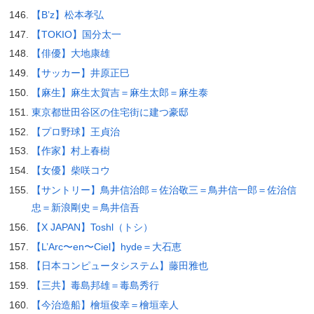
【B’z】松本孝弘
【TOKIO】国分太一
【俳優】大地康雄
【サッカー】井原正巳
【麻生】麻生太賀吉＝麻生太郎＝麻生泰
東京都世田谷区の住宅街に建つ豪邸
【プロ野球】王貞治
【作家】村上春樹
【女優】柴咲コウ
【サントリー】鳥井信治郎＝佐治敬三＝鳥井信一郎＝佐治信
忠＝新浪剛史＝鳥井信吾
【X JAPAN】Toshl（トシ）
【L’Arc〜en〜Ciel】hyde＝大石恵
【日本コンピュータシステム】藤田雅也
【三共】毒島邦雄＝毒島秀行
【今治造船】檜垣俊幸＝檜垣幸人