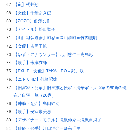
【嵐】櫻井翔
【女優】千堂あきほ
【ZOZO】前澤友作
【アイドル】松田聖子
【山口組弘道会】司忍＝高山清司＝竹内照明
【女優】吉岡里帆
【ゆず・アナウンサー】北川悠仁＝高島彩
【歌手】米津玄師
【EXILE・女優】TAKAHIRO＝武井咲
【ニトリHD】似鳥昭雄
【旧宮家・公家】旧皇族と摂家・清華家・大臣家の末裔の現
在と自宅一覧（26家）
【紳助・竜介】島田紳助
【歌手】安室奈美恵
【デザイナー・モデル】滝沢伸介＝滝沢眞規子
【俳優・歌手】江口洋介＝森高千里