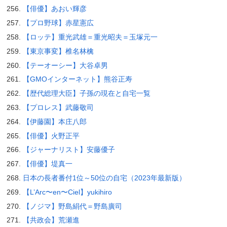
【俳優】あおい輝彦
【プロ野球】赤星憲広
【ロッテ】重光武雄＝重光昭夫＝玉塚元一
【東京事変】椎名林檎
【テーオーシー】大谷卓男
【GMOインターネット】熊谷正寿
【歴代総理大臣】子孫の現在と自宅一覧
【プロレス】武藤敬司
【伊藤園】本庄八郎
【俳優】火野正平
【ジャーナリスト】安藤優子
【俳優】堤真一
日本の長者番付1位～50位の自宅（2023年最新版）
【L’Arc〜en〜Ciel】yukihiro
【ノジマ】野島絹代＝野島廣司
【共政会】荒瀬進