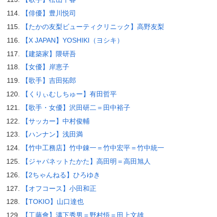
【俳優】豊川悦司
【たかの友梨ビューティクリニック】高野友梨
【X JAPAN】YOSHIKI（ヨシキ）
【建築家】隈研吾
【女優】岸恵子
【歌手】吉田拓郎
【くりぃむしちゅー】有田哲平
【歌手・女優】沢田研二＝田中裕子
【サッカー】中村俊輔
【ハンナン】浅田満
【竹中工務店】竹中錬一＝竹中宏平＝竹中統一
【ジャパネットたかた】高田明＝高田旭人
【2ちゃんねる】ひろゆき
【オフコース】小田和正
【TOKIO】山口達也
【工藤會】溝下秀男＝野村悟＝田上文雄