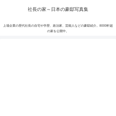
社長の家～日本の豪邸写真集
上場企業の歴代社長の自宅や学歴、政治家、芸能人などの豪邸紹介。8000軒超
の家を公開中。