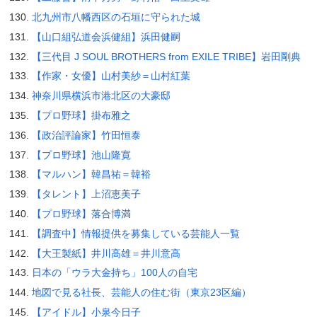
北九州市八幡西区の石垣に守られた城
【山口組弘道会浜健組】浜田健嗣
【三代目 J SOUL BROTHERS from EXILE TRIBE】岩田剛典
【作家・女優】山村美紗＝山村紅葉
神奈川県横浜市港北区の大豪邸
【プロ野球】掛布雅之
【政治評論家】竹田恒泰
【プロ野球】池山隆寛
【マルハン】韓昌祐＝韓裕
【タレント】上沼恵美子
【プロ野球】落合博満
【調査中】情報提供を募集している芸能人一覧
【大王製紙】井川高雄＝井川意高
日本の「ウラ大金持ち」100人の自宅
地図で見る社長、芸能人の住む街（東京23区編）
【アイドル】小泉今日子