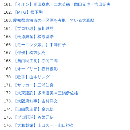
【イオン】岡田卓也＝二木英徳＝岡田元也＝吉田昭夫
【MTG】松下剛
愛知県東海市の一区画を占拠している大豪邸
【プロ野球】藤川球児
【松原興産】松原基浩
【モーニング娘。】中澤裕子
【俳優】松方弘樹
【自由民主党】赤間二郎
【オードリー】春日俊彰
【歌手】山本リンダ
【サッカー】三浦知良
【大東建託】多田勝美＝三鍋伊佐雄
【大阪府知事】吉村洋文
【自由民主党】金丸信
【プロ野球】谷繁元信
【大和製罐】山口久一＝山口裕久