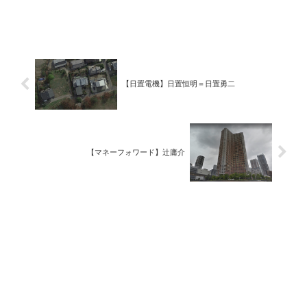
【日置電機】日置恒明＝日置勇二
【マネーフォワード】辻庸介