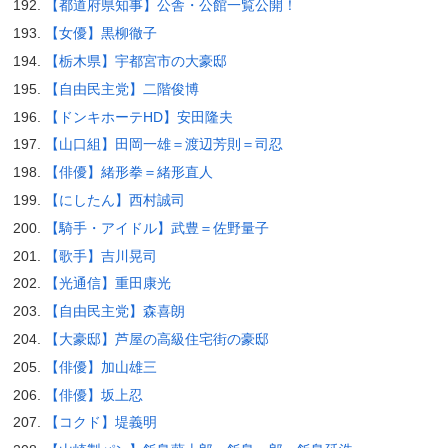
【都道府県知事】公舎・公館一覧公開！
【女優】黒柳徹子
【栃木県】宇都宮市の大豪邸
【自由民主党】二階俊博
【ドンキホーテHD】安田隆夫
【山口組】田岡一雄＝渡辺芳則＝司忍
【俳優】緒形拳＝緒形直人
【にしたん】西村誠司
【騎手・アイドル】武豊＝佐野量子
【歌手】吉川晃司
【光通信】重田康光
【自由民主党】森喜朗
【大豪邸】芦屋の高級住宅街の豪邸
【俳優】加山雄三
【俳優】坂上忍
【コクド】堤義明