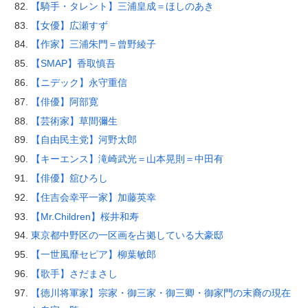
【騎手・タレント】三浦皇成＝ほしのあき
【女優】広瀬すず
【作家】三浦朱門＝曾野綾子
【SMAP】香取慎吾
【ニデック】永守重信
【俳優】阿部寛
【芸術家】草間彌生
【自由民主党】河野太郎
【キーエンス】滝崎武光＝山本晃則＝中田有
【俳優】舘ひろし
【住吉会幸平一家】加藤英幸
【Mr.Children】桜井和寿
東京都中野区の一区画を占拠している大豪邸
【一世風靡セピア】柳葉敏郎
【歌手】さだまさし
【徳川将軍家】宗家・御三家・御三卿・御家門の末裔の現在