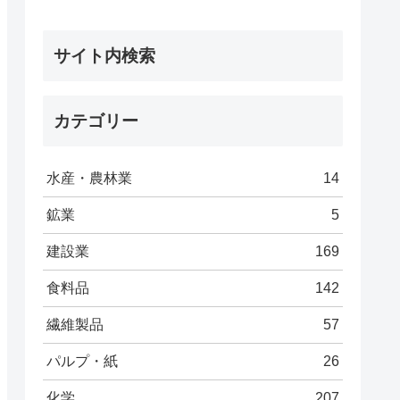
サイト内検索
カテゴリー
水産・農林業
14
鉱業
5
建設業
169
食料品
142
繊維製品
57
パルプ・紙
26
化学
207