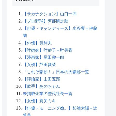
【サカナクション】山口一郎
【プロ野球】阿部慎之助
【俳優・キャンディーズ】水谷豊＝伊藤
蘭
【俳優】筧利夫
【叶姉妹】叶恭子＝叶美香
【漫画家】尾田栄一郎
【女優】芦田愛菜
「これぞ豪邸！」日本の大豪邸一覧
【評論家】山田五郎
【歌手】あのちゃん
未掲載企業の歴代社長一覧
【女優】真矢ミキ
【俳優・モーニング娘。】杉浦太陽＝辻
希美