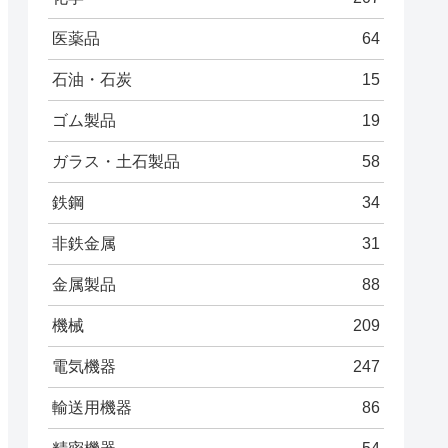
医薬品
64
石油・石炭
15
ゴム製品
19
ガラス・土石製品
58
鉄鋼
34
非鉄金属
31
金属製品
88
機械
209
電気機器
247
輸送用機器
86