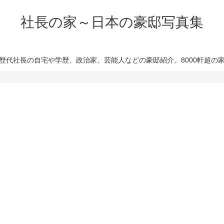
社長の家～日本の豪邸写真集
歴代社長の自宅や学歴、政治家、芸能人などの豪邸紹介。8000軒超の