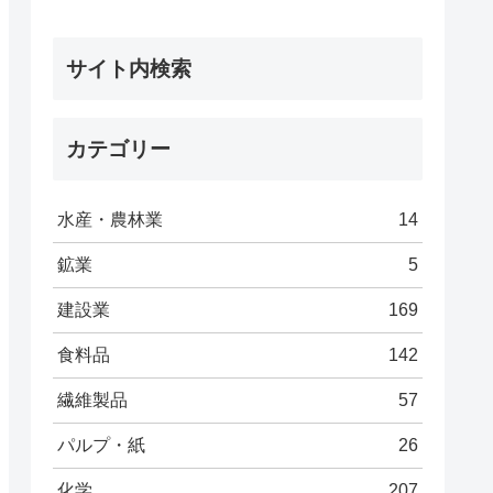
サイト内検索
カテゴリー
水産・農林業
14
鉱業
5
建設業
169
食料品
142
繊維製品
57
パルプ・紙
26
化学
207