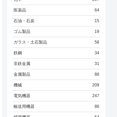
医薬品
64
石油・石炭
15
ゴム製品
19
ガラス・土石製品
58
鉄鋼
34
非鉄金属
31
金属製品
88
機械
209
電気機器
247
輸送用機器
86