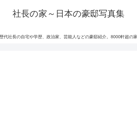
社長の家～日本の豪邸写真集
歴代社長の自宅や学歴、政治家、芸能人などの豪邸紹介。8000軒超の