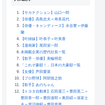
【サカナクション】山口一郎
【俳優】高島忠夫＝寿美花代
【俳優・キャンディーズ】水谷豊＝伊藤
蘭
【叶姉妹】叶恭子＝叶美香
【漫画家】尾田栄一郎
未掲載企業の歴代社長一覧
【歌手・俳優】美輪明宏
「これぞ豪邸！」日本の大豪邸一覧
【女優】芦田愛菜
【プロ野球】阿部慎之助
【歌手】あのちゃん
【トヨタ自動車】石田退三＝豊田英二＝
豊田章一郎＝豊田達郎＝奥田碩＝張富士
夫＝渡辺捷昭＝豊田章男